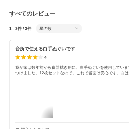
すべてのレビュー
1
-
3
件 /
3
件
星の数
台所で使える白手ぬぐいです
4
我が家は数年前から食器拭き用に、白手ぬぐいを使用していま
つけました。12枚セットなので、これで当面は安心です。白