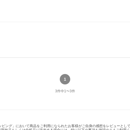
1
3
件中
1
〜
3
件
ショッピング」において商品をご利用になられたお客様がご自身の感想をレビューと