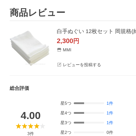
商品レビュー
白手ぬぐい 12枚セット 岡規格(約
2,300
円
MMI
レビューを投稿する
総合評価
星
5
つ
1
件
4.00
星
4
つ
1
件
星
3
つ
1
件
星
2
つ
0
件
3
件