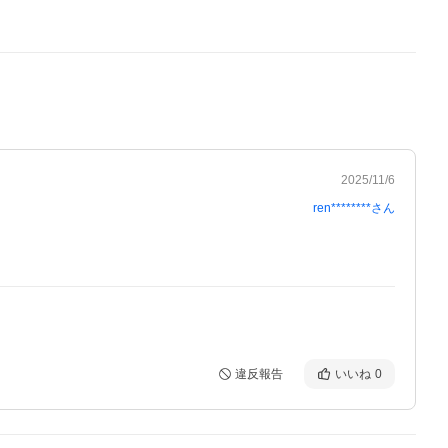
2025/11/6
ren********
さん
違反報告
いいね
0