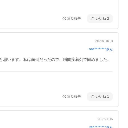
違反報告
いいね
2
2023/10/18
nac********
さん
と思います。私は面倒だったので、瞬間接着剤で固めました。
違反報告
いいね
1
2025/11/6
ren********
さん