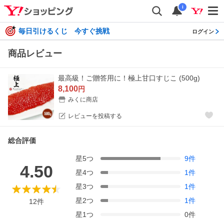
i
毎日引けるくじ 今すぐ挑戦
ログイン
商品レビュー
最高級！ご贈答用に！極上甘口すじこ (500g)
8,100
円
みくに商店
レビューを投稿する
総合評価
星
5
つ
9
件
4.50
星
4
つ
1
件
星
3
つ
1
件
星
2
つ
1
件
12
件
星
1
つ
0
件