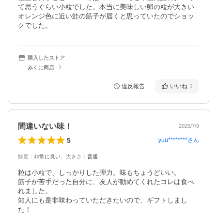
て思うぐらい小粒でした。本当に美味しい卵の粒が大きい
オレンジ色に近い鮭の筋子が届くと思っていたのでショッ
クでした。
購入したストア
みくに商店
違反報告
いいね
1
間違いない味！
2025/7/9
5
yuu********
さん
鮮度
：
非常に良い
、
大きさ
：
普通
粒は小粒で、しっかりした弾力。味もちょうどいい。

筋子が苦手だった自分に、友人が勧めてくれたコレは食べ
れました。

知人にも是非味わっていただきたいので、ギフトしまし
た！