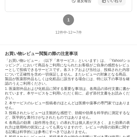
違反報告
いいね
0
1
12
件中
-12
〜
7
件
お買い物レビュー閲覧の際の注意事項
「お買い物レビュー」（以下「本サービス」といいます）は、「Yahoo!ショ
ッピング」において商品をご利用になられたお客様がご自身の感想をレビュ
ーとして投稿できるサービスです。各ストアおよび当社は、投稿された内容
について正確性を含め一切保証しません。またレビューの対象となる商品、
製品が医薬部外品もしくは化粧品に該当する場合には、特に以下の事項を確
認のうえご利用ください。
1. 医薬部外品および化粧品に関する重要な事項は、各商品の添付文書に書か
れています。本サービスをご利用いただく前に、必ず添付文書をお読みくだ
さい。
2. 本サービスのレビュー投稿者のほとんどは医療や薬事の専門家ではありま
せん。
3. 投稿されたレビューは主観的な感想で、効能や効果を科学的に測定するな
ど、医学的な裏付けがなされたものではありません。
4. 各商品の効果（副作用を含む）の表れ方は個人差が大きく、また効果の表
れ方は使用時の状況によっても異なりますので、レビュー内容の効果に関す
る記載は科学的には参考にすべきではありません。