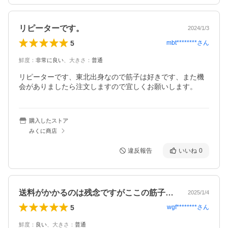
リピーターです。
2024/1/3
5
mbt********
さん
鮮度
：
非常に良い
、
大きさ
：
普通
リピーターです、東北出身なので筋子は好きです、また機
会がありましたら注文しますので宜しくお願いします。
購入したストア
みくに商店
違反報告
いいね
0
送料がかかるのは残念ですがここの筋子は…
2025/1/4
5
wgf********
さん
鮮度
：
良い
、
大きさ
：
普通