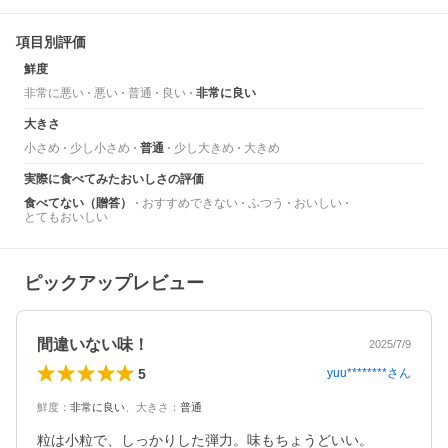
項目別評価
鮮度
非常に悪い
悪い
普通
良い
非常に良い
大きさ
小さめ
少し小さめ
普通
少し大きめ
大きめ
実際に食べてみたおいしさの評価
食べてない（贈答）
おすすめできない
ふつう
おいしい
とてもおいしい
ピックアップレビュー
間違いない味！
2025/7/9
5
yuu********
さん
鮮度
：
非常に良い
、
大きさ
：
普通
粒は小粒で、しっかりした弾力。味もちょうどいい。
