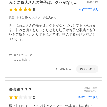
みくに商店さんの筋子は、クセがなく安心…
2022/12/4
5
ocj********
さん
鮮度
：
非常に良い
、
大きさ
：
少し大きめ
みくに商店さんの筋子は、クセがなく安心して食べられま
す。甘みと濃くもしっかりとあり筋子が苦手な家族でも何
杯もご飯をおかわりするほどです。購入するたび大満足し
ています。
購入したストア
みくに商店
違反報告
いいね
1
2013/10/19
最高級？？？
（編集済み）
2
mik********
さん
極上甘口すじこ？？？味はマーマーでも本当に鮭の卵？っ