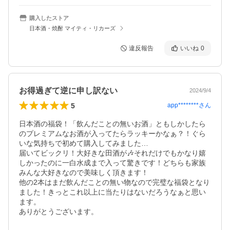
購入したストア
日本酒・焼酎 マイティ・リカーズ
違反報告
いいね
0
お得過ぎて逆に申し訳ない
2024/9/4
5
app********
さん
日本酒の福袋！「飲んだことの無いお酒」ともしかしたら
のプレミアムなお酒が入ってたらラッキーかなぁ？！ぐら
いな気持ちで初めて購入してみました…

届いてビックリ！大好きな田酒が🎶それだけでもかなり嬉
しかったのに一白水成まで入って驚きです！どちらも家族
みんな大好きなので美味しく頂きます！

他の2本はまだ飲んだことの無い物なので完璧な福袋となり
ました！きっとこれ以上に当たりはないだろうなぁと思い
ます。

ありがとうございます。