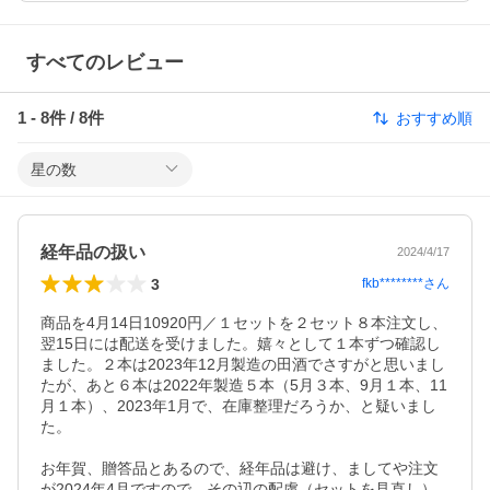
すべてのレビュー
1
-
8
件 /
8
件
おすすめ順
星の数
経年品の扱い
2024/4/17
3
fkb********
さん
商品を4月14日10920円／１セットを２セット８本注文し、
翌15日には配送を受けました。嬉々として１本ずつ確認し
ました。２本は2023年12月製造の田酒でさすがと思いまし
たが、あと６本は2022年製造５本（5月３本、9月１本、11
月１本）、2023年1月で、在庫整理だろうか、と疑いまし
た。

お年賀、贈答品とあるので、経年品は避け、ましてや注文
が2024年4月ですので、その辺の配慮（セットを見直し）