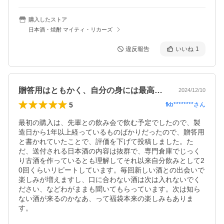
購入したストア
日本酒・焼酎 マイティ・リカーズ
違反報告
いいね
1
贈答用はともかく、自分の身には最高です
2024/12/10
5
fkb********
さん
最初の購入は、先輩との飲み会で飲む予定でしたので、製
造日から1年以上経っているものばかりだったので、贈答用
と書かれていたことで、評価を下げて投稿しました。た
だ、送付される日本酒の内容は抜群で、専門倉庫でじっく
り古酒を作っているとも理解してそれ以来自分飲みとして2
0回くらいリピートしています。毎回新しい酒との出会いで
楽しみが増えますし、口に合わない酒は次は入れないでく
ださい、などわがままも聞いてもらっています。次は知ら
ない酒が来るのかなあ、って福袋本来の楽しみもありま
す。