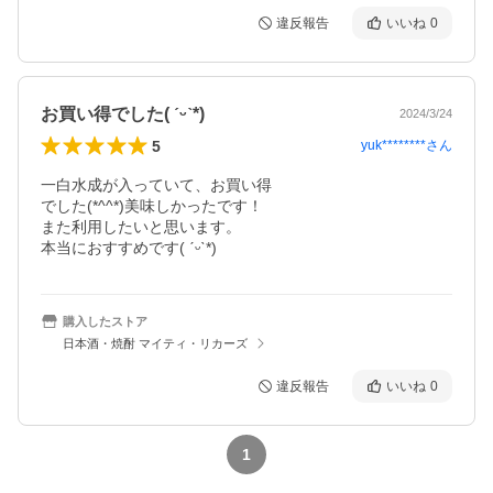
違反報告
いいね
0
お買い得でした( ˊᵕˋ*)
2024/3/24
5
yuk********
さん
一白水成が入っていて、お買い得

でした(*^^*)美味しかったです！

また利用したいと思います。

本当におすすめです( ˊᵕˋ*)
購入したストア
日本酒・焼酎 マイティ・リカーズ
違反報告
いいね
0
1