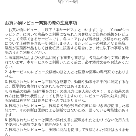
8
件中
1
〜
8
件
お買い物レビュー閲覧の際の注意事項
「お買い物レビュー」（以下「本サービス」といいます）は、「Yahoo!ショ
ッピング」において商品をご利用になられたお客様がご自身の感想をレビュ
ーとして投稿できるサービスです。各ストアおよび当社は、投稿された内容
について正確性を含め一切保証しません。またレビューの対象となる商品、
製品が医薬部外品もしくは化粧品に該当する場合には、特に以下の事項を確
認のうえご利用ください。
1. 医薬部外品および化粧品に関する重要な事項は、各商品の添付文書に書か
れています。本サービスをご利用いただく前に、必ず添付文書をお読みくだ
さい。
2. 本サービスのレビュー投稿者のほとんどは医療や薬事の専門家ではありま
せん。
3. 投稿されたレビューは主観的な感想で、効能や効果を科学的に測定するな
ど、医学的な裏付けがなされたものではありません。
4. 各商品の効果（副作用を含む）の表れ方は個人差が大きく、また効果の表
れ方は使用時の状況によっても異なりますので、レビュー内容の効果に関す
る記載は科学的には参考にすべきではありません。
5. 投稿されたレビューは、投稿者各自が独自の判断に基づき選び使用した感
想です。その判断は医師による診断ではないため、誤っている可能性があり
ます。
6. 投稿されたレビューは商品の添付文書に記載されたとおりでない使用方法
で使用した感想である可能性があります。
7. 投稿されたレビューは、実際に商品を使用して投稿された保証はありませ
ん。