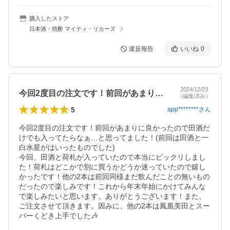
購入したストア
日本酒・焼酎 マイティ・リカーズ
違反報告
いいね
0
2024/12/23
今回2度目の注文です！前回があまりに良…
（編集済み）
5
app********
さん
今回2度目の注文です！前回があまりに良かったので田酒だ
けでも入ってたらなぁ…と思ってました！(前回は田酒と一
白水星がはいったものでした)

今回、田酒と荷札が入っていたので本当にビックリしまし
た！荷札はどこかで別に買うかどうか迷っていたので嬉し
かったです！他の2本は前回同様まだ飲んだことの無いもの
だったので楽しみです！これから年末年始にかけてみんな
で楽しみたいと思います。ありがとうございます！また、
ご注文させて頂きます。因みに、他の2本は鳳凰美田とスー
パーくどき上手でした🎶