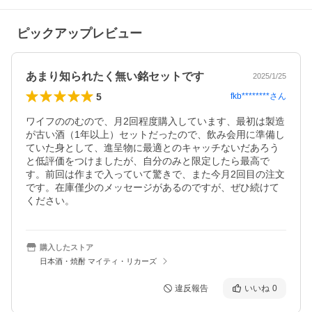
ピックアップレビュー
あまり知られたく無い銘セットです
2025/1/25
5
fkb********
さん
ワイフののむので、月2回程度購入しています、最初は製造
が古い酒（1年以上）セットだったので、飲み会用に準備し
ていた身として、進呈物に最適とのキャッチないだあろう
と低評価をつけましたが、自分のみと限定したら最高で
す。前回は作まで入っていて驚きで、また今月2回目の注文
です。在庫僅少のメッセージがあるのですが、ぜひ続けて
ください。
購入したストア
日本酒・焼酎 マイティ・リカーズ
違反報告
いいね
0