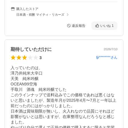
購入したストア
日本酒・焼酎 マイティ・リカーズ
違反報告
いいね
1
期待していただけに
2026/7/10
3
tjr********
さん
入っていたのは、

澤乃井純米大辛口

天美　純米吟醸

OCEAN99空海

手取川　酒魂　純米吟醸でした

このラインナップで送料込みでこの価格であれば悪くはな
いと思いましたが、製造年月が2025年4月〜7月と一年以上
前だったのにはがっかりしました。

日本酒は賞味期限が無いし、火入れなので品質にそれほど
影響がないとは思いますが、在庫整理なんだろうなと感じ
ました。

やっぱり自分で選んで正規の価格で購入するに限ると学習