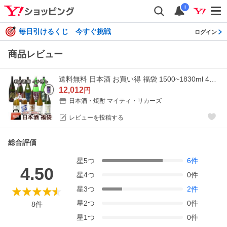
i
毎日引けるくじ 今すぐ挑戦
ログイン
商品レビュー
送料無料 日本酒 お買い得 福袋 1500~1830ml 4本セット ギフト包装不可 日本酒 御年賀 福袋セット 贈答品 プレゼント あすつく 父の日 お中元
12,012
円
日本酒・焼酎 マイティ・リカーズ
レビューを投稿する
総合評価
星
5
つ
6
件
4.50
星
4
つ
0
件
星
3
つ
2
件
星
2
つ
0
件
8
件
星
1
つ
0
件