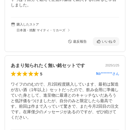
しました。
購入したストア
日本酒・焼酎 マイティ・リカーズ
違反報告
いいね
0
あまり知られたく無い銘セットです
2025/1/25
5
fkb********
さん
ワイフののむので、月2回程度購入しています、最初は製造
が古い酒（1年以上）セットだったので、飲み会用に準備し
ていた身として、進呈物に最適とのキャッチないだあろう
と低評価をつけましたが、自分のみと限定したら最高で
す。前回は作まで入っていて驚きで、また今月2回目の注文
です。在庫僅少のメッセージがあるのですが、ぜひ続けて
ください。