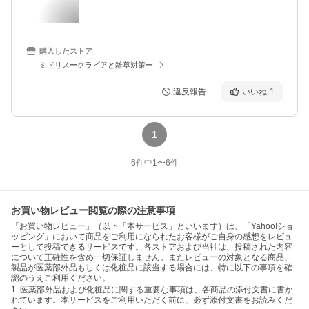
購入したストア
ミドリスークラピアと雑草対策ー
違反報告
いいね
1
1
6
件中
1
〜
6
件
お買い物レビュー閲覧の際の注意事項
「お買い物レビュー」（以下「本サービス」といいます）は、「Yahoo!ショ
ッピング」において商品をご利用になられたお客様がご自身の感想をレビュ
ーとして投稿できるサービスです。各ストアおよび当社は、投稿された内容
について正確性を含め一切保証しません。またレビューの対象となる商品、
製品が医薬部外品もしくは化粧品に該当する場合には、特に以下の事項を確
認のうえご利用ください。
1. 医薬部外品および化粧品に関する重要な事項は、各商品の添付文書に書か
れています。本サービスをご利用いただく前に、必ず添付文書をお読みくだ