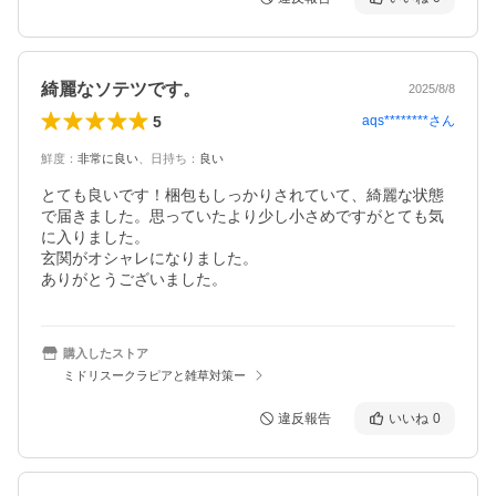
綺麗なソテツです。
2025/8/8
5
aqs********
さん
鮮度
：
非常に良い
、
日持ち
：
良い
とても良いです！梱包もしっかりされていて、綺麗な状態
で届きました。思っていたより少し小さめですがとても気
に入りました。

玄関がオシャレになりました。

ありがとうございました。
購入したストア
ミドリスークラピアと雑草対策ー
違反報告
いいね
0