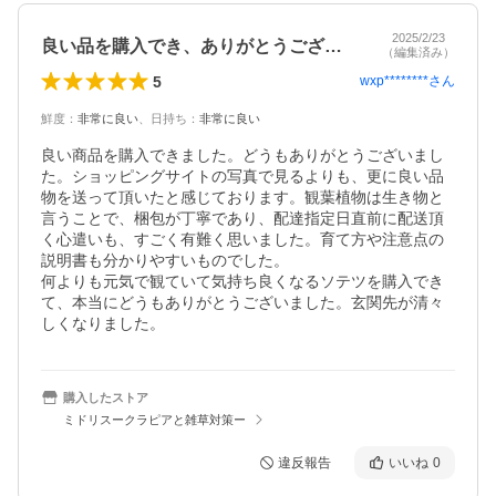
2025/2/23
良い品を購入でき、ありがとうございました
（編集済み）
5
wxp********
さん
鮮度
：
非常に良い
、
日持ち
：
非常に良い
良い商品を購入できました。どうもありがとうございまし
た。ショッピングサイトの写真で見るよりも、更に良い品
物を送って頂いたと感じております。観葉植物は生き物と
言うことで、梱包が丁寧であり、配達指定日直前に配送頂
く心遣いも、すごく有難く思いました。育て方や注意点の
説明書も分かりやすいものでした。

何よりも元気で観ていて気持ち良くなるソテツを購入でき
て、本当にどうもありがとうございました。玄関先が清々
しくなりました。
購入したストア
ミドリスークラピアと雑草対策ー
違反報告
いいね
0