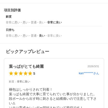
項目別評価
鮮度
非常に悪い
悪い
普通
良い
非常に良い
日持ち
非常に悪い
悪い
普通
良い
非常に良い
ピックアップレビュー
葉っぱがとても綺麗
2026/3/31
5
kan********
さん
鮮度
：
非常に良い
梱包はしっかりされて到着！

葉っぱも綺麗で大事に育てられていた事が分かりました。
段ボールから出す時に刺さると結構痛いので注意して下さ
い⚠️

ソテツ育成カレンダー同封されていて親切です！
