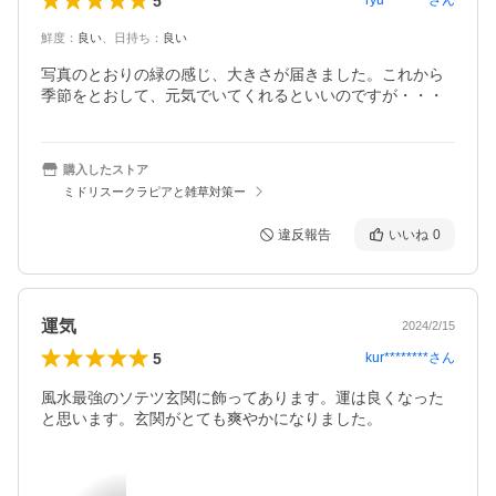
5
ryu********
さん
鮮度
：
良い
、
日持ち
：
良い
写真のとおりの緑の感じ、大きさが届きました。これから
購入したストア
ミドリスークラピアと雑草対策ー
違反報告
いいね
0
運気
2024/2/15
5
kur********
さん
風水最強のソテツ玄関に飾ってあります。運は良くなった
と思います。玄関がとても爽やかになりました。