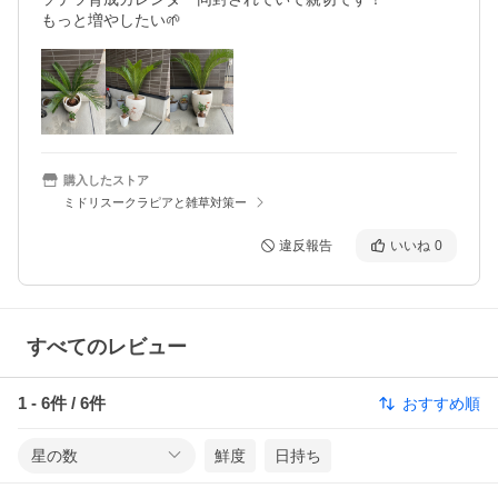
もっと増やしたい🌱
購入したストア
ミドリスークラピアと雑草対策ー
違反報告
いいね
0
すべてのレビュー
1
-
6
件 /
6
件
おすすめ順
星の数
鮮度
日持ち