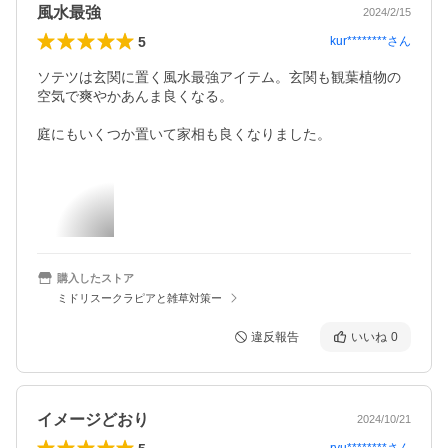
風水最強
2024/2/15
5
kur********
さん
ソテツは玄関に置く風水最強アイテム。玄関も観葉植物の
空気で爽やかあんま良くなる。

庭にもいくつか置いて家相も良くなりました。
購入したストア
ミドリスークラピアと雑草対策ー
違反報告
いいね
0
イメージどおり
2024/10/21