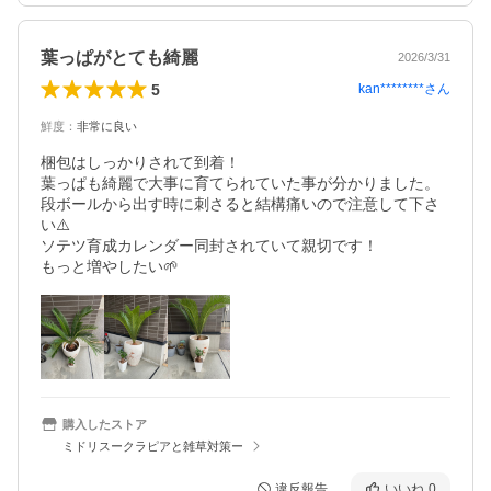
葉っぱがとても綺麗
2026/3/31
5
kan********
さん
鮮度
：
非常に良い
梱包はしっかりされて到着！

葉っぱも綺麗で大事に育てられていた事が分かりました。
段ボールから出す時に刺さると結構痛いので注意して下さ
い⚠️

ソテツ育成カレンダー同封されていて親切です！

もっと増やしたい🌱
購入したストア
ミドリスークラピアと雑草対策ー
違反報告
いいね
0