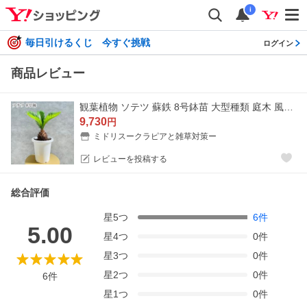
i
毎日引けるくじ 今すぐ挑戦
ログイン
商品レビュー
観葉植物 ソテツ 蘇鉄 8号鉢苗 大型種類 庭木 風水 地植え おしゃれな室内インテリア 初心者におすすめ 和風 南国 耐陰性 庭
9,730
円
ミドリスークラピアと雑草対策ー
レビューを投稿する
総合評価
星
5
つ
6
件
5.00
星
4
つ
0
件
星
3
つ
0
件
星
2
つ
0
件
6
件
星
1
つ
0
件