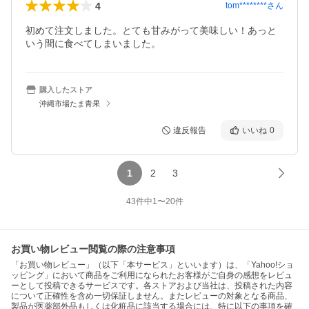
4
tom********
さん
初めて注文しました。とても甘みがって美味しい！あっと
いう間に食べてしまいました。
購入したストア
沖縄市場たま青果
違反報告
いいね
0
1
2
3
43
件中
1
〜
20
件
お買い物レビュー閲覧の際の注意事項
「お買い物レビュー」（以下「本サービス」といいます）は、「Yahoo!ショ
ッピング」において商品をご利用になられたお客様がご自身の感想をレビュ
ーとして投稿できるサービスです。各ストアおよび当社は、投稿された内容
について正確性を含め一切保証しません。またレビューの対象となる商品、
製品が医薬部外品もしくは化粧品に該当する場合には、特に以下の事項を確