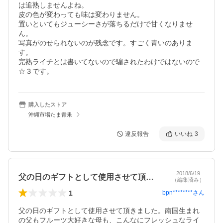
は追熟しませんよね。

皮の色が変わっても味は変わりません。

置いといてもジューシーさが落ちるだけで甘くなりませ
ん。

写真がのせられないのが残念です。すごく青いのありま
す。

完熟ライチとは書いてないので騙されたわけではないので
☆３です。
購入したストア
沖縄市場たま青果
違反報告
いいね
3
2018/6/19
父の日のギフトとして使用させて頂きまし…
（編集済み）
1
bpn********
さん
父の日のギフトとして使用させて頂きました。南国生まれ
の父もフルーツ大好きな母も、こんなにフレッシュなライ