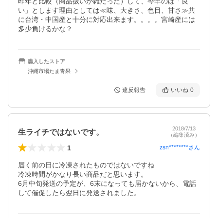
昨年と比較（商品扱いが雑だった）して、今年のは「良
い」とします理由としては≪味、大きさ、色目、甘さ≫共
に台湾・中国産と十分に対応出来ます。。。。宮崎産には
多少負けるかな？
購入したストア
沖縄市場たま青果
違反報告
いいね
0
2018/7/13
生ライチではないです。
（編集済み）
1
zsn********
さん
届く前の日に冷凍されたものではないですね

冷凍時間がかなり長い商品だと思います。

6月中旬発送の予定が、6末になっても届かないから、電話
して催促したら翌日に発送されました。