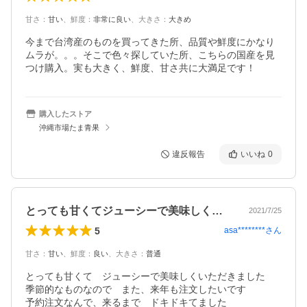
甘さ
：
甘い
、
鮮度
：
非常に良い
、
大きさ
：
大きめ
今まで台湾産のものを買ってきた所、品質や鮮度にかなり
ムラが。。。そこで色々探していた所、こちらの国産を見
つけ購入。実も大きく、鮮度、甘さ共に大満足です！
購入したストア
沖縄市場たま青果
違反報告
いいね
0
とっても甘くてジューシーで美味しくいた…
2021/7/25
5
asa********
さん
甘さ
：
甘い
、
鮮度
：
良い
、
大きさ
：
普通
とっても甘くて　ジューシーで美味しくいただきました

季節的なものなので　また、来年も注文したいです

予約注文なんで、来るまで　ドキドキてました