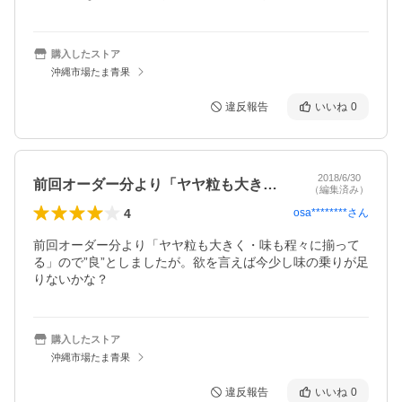
購入したストア
沖縄市場たま青果
違反報告
いいね
0
2018/6/30
前回オーダー分より「ヤヤ粒も大きく・味…
（編集済み）
4
osa********
さん
前回オーダー分より「ヤヤ粒も大きく・味も程々に揃って
る」ので”良”としましたが。欲を言えば今少し味の乗りが足
りないかな？
購入したストア
沖縄市場たま青果
違反報告
いいね
0