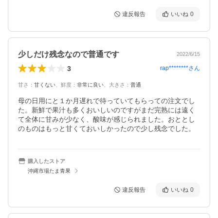
違反報告
いいね
0
少しだけ残念なので普通です
2022/6/15
3
rap********
さん
甘さ
：
甘くない
、
鮮度
：
非常に良い
、
大きさ
：
普通
母の日用にと１か月遅れで待っていてもらっての注文でし
た。新鮮で果汁も多くおいしいのですがまだ完熟には遠く
て全体に甘みが少なく、酸味が感じられました。おととし
購入したストア
沖縄市場たま青果
違反報告
いいね
0