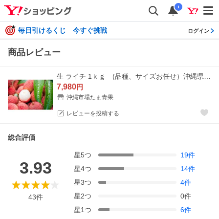
i
毎日引けるくじ 今すぐ挑戦
ログイン
商品レビュー
生 ライチ 1ｋｇ (品種、サイズお任せ）沖縄県産（数量限定商品）★発送６月頃
7,980
円
沖縄市場たま青果
レビューを投稿する
総合評価
星
5
つ
19
件
3.93
星
4
つ
14
件
星
3
つ
4
件
星
2
つ
0
件
43
件
星
1
つ
6
件