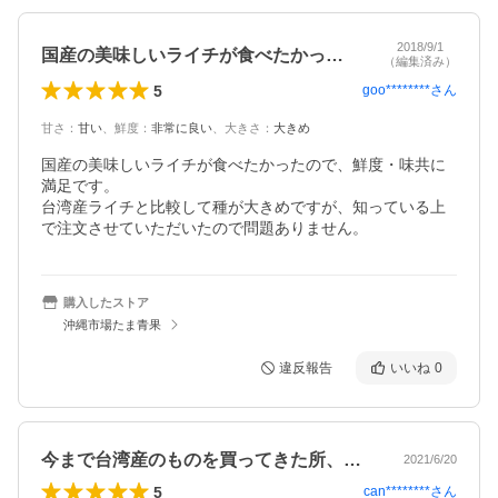
2018/9/1
国産の美味しいライチが食べたかったので…
（編集済み）
5
goo********
さん
甘さ
：
甘い
、
鮮度
：
非常に良い
、
大きさ
：
大きめ
国産の美味しいライチが食べたかったので、鮮度・味共に
満足です。

台湾産ライチと比較して種が大きめですが、知っている上
で注文させていただいたので問題ありません。
購入したストア
沖縄市場たま青果
違反報告
いいね
0
今まで台湾産のものを買ってきた所、品質…
2021/6/20
5
can********
さん