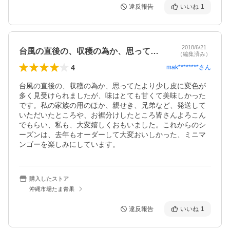
違反報告
いいね
1
2018/6/21
台風の直後の、収穫の為か、思ってたより…
（編集済み）
4
mak********
さん
台風の直後の、収穫の為か、思ってたより少し皮に変色が
多く見受けられましたが、味はとても甘くて美味しかった
です。私の家族の用のほか、親せき、兄弟など、発送して
いただいたところや、お裾分けしたところ皆さんよろこん
でもらい、私も、大変嬉しくおもいました。これからのシ
ーズンは、去年もオーダーして大変おいしかった、ミニマ
ンゴーを楽しみにしています。
購入したストア
沖縄市場たま青果
違反報告
いいね
1