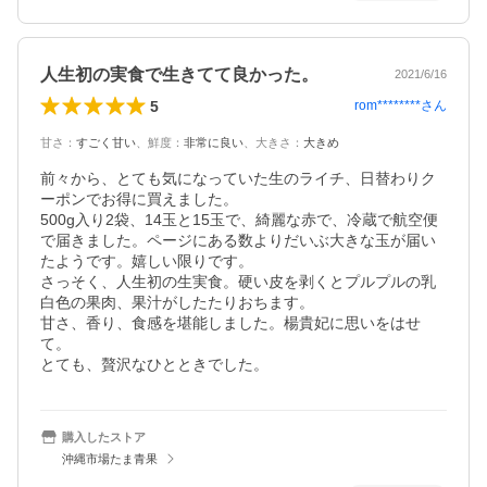
人生初の実食で生きてて良かった。
2021/6/16
5
rom********
さん
甘さ
：
すごく甘い
、
鮮度
：
非常に良い
、
大きさ
：
大きめ
前々から、とても気になっていた生のライチ、日替わりク
ーポンでお得に買えました。

500g入り2袋、14玉と15玉で、綺麗な赤で、冷蔵で航空便
で届きました。ページにある数よりだいぶ大きな玉が届い
たようです。嬉しい限りです。

さっそく、人生初の生実食。硬い皮を剥くとプルプルの乳
白色の果肉、果汁がしたたりおちます。

甘さ、香り、食感を堪能しました。楊貴妃に思いをはせ
て。

とても、贅沢なひとときでした。
購入したストア
沖縄市場たま青果