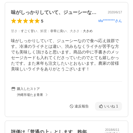
味がしっかりしていて、ジューシーなので…
2020/6/17
5
vlu********
さん
甘さ
：
すごく甘い
、
鮮度
：
非常に良い
、
大きさ
：
大きめ
味がしっかりしていて、ジューシーなので食べ応え抜群で
す。冷凍のライチとは違い、渋みもなくライチが苦手な方
でも美味しく頂けると思います。商品の中に手書きのメッ
セージカードも入れてくださっていたのでとても嬉しかっ
たです。また来年も注文したいとおもいます。農家の皆様
美味しいライチをありがとうございます！
購入したストア
沖縄市場たま青果
違反報告
いいね
1
2018/6/11
評価は「普通の上」とします、昨年は宮崎…