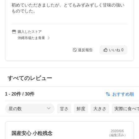
初めていただきましたが、とてもみずみずしく甘味の強い
ものでした。
購入したストア
沖縄市場たま青果
違反報告
いいね
0
すべてのレビュー
1
-
20
件 /
30
件
おすすめ順
星の数
甘さ
鮮度
大きさ
実際に食べ
2020/6/6
国産安心 小粒残念
（編集済み）