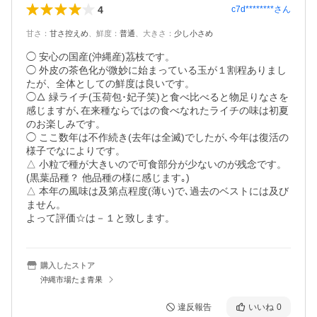
4
c7d********
さん
甘さ
：
甘さ控えめ
、
鮮度
：
普通
、
大きさ
：
少し小さめ
◯ 安心の国産(沖縄産)茘枝です。

◯ 外皮の茶色化が微妙に始まっている玉が１割程ありまし
たが、全体としての鮮度は良いです。

◯△ 緑ライチ(玉荷包･妃子笑)と食べ比べると物足りなさを
感じますが､在来種ならではの食べなれたライチの味は初夏
のお楽しみです。

◯ ここ数年は不作続き(去年は全滅)でしたが､今年は復活の
様子でなによりです。

△ 小粒で種が大きいので可食部分が少ないのが残念です。
(黒葉品種？ 他品種の様に感じます｡)

△ 本年の風味は及第点程度(薄い)で､過去のベストには及び
ません。

よって評価☆は－１と致します。
購入したストア
沖縄市場たま青果
違反報告
いいね
0