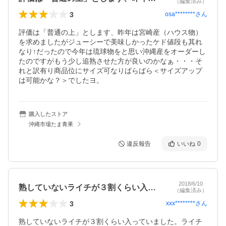
（編集済み）
3
osa********
さん
評価は「普通の上」とします、昨年は宮崎産（ハウス物）
を求めましたがジューシーで美味しかったケド値段も其れ
なり↑だったので今年は琉球物をと思い沖縄産をオーダーし
たのですがもう少し追熟させた方が良いのかなぁ・・・そ
れと訳有り商品位にサイズ可なりばらばら＜サイズアップ
は可能かな？＞でしたヨ。
購入したストア
沖縄市場たま青果
違反報告
いいね
0
2018/6/10
熟していないライチが３割くらい入ってい…
（編集済み）
3
xxx********
さん
熟していないライチが３割くらい入っていました。ライチ