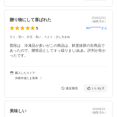
2018/12/11
贈り物にして喜ばれた
（編集済み）
5
leo********
さん
甘さ
：
甘い
、
鮮度
：
良い
、
大きさ
：
少し大きめ
普段は　冷凍品が多いがこの商品は、鮮度抜群の生商品で
あったので、贈答品としてオッ繰りましtああ。評判が良か
ったです。
購入したストア
沖縄市場たま青果
違反報告
いいね
0
2018/6/23
美味しい
（編集済み）