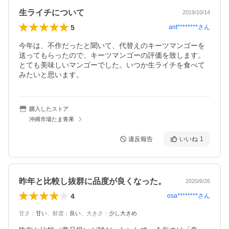
生ライチについて
2019/10/14
5
ant********
さん
今年は、不作だったと聞いて、代替えのキーツマンゴーを
送ってもらったので、キーツマンゴーの評価を致します。
とても美味しいマンゴーでした。いつか生ライチを食べて
みたいと思います。
購入したストア
沖縄市場たま青果
違反報告
いいね
1
昨年と比較し抜群に品度が良くなった。
2020/6/26
4
osa********
さん
甘さ
：
甘い
、
鮮度
：
良い
、
大きさ
：
少し大きめ