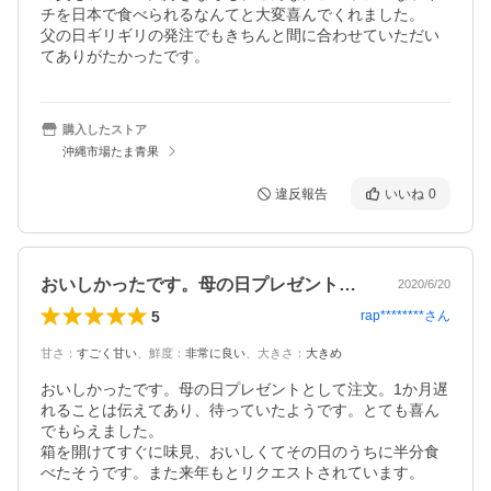
チを日本で食べられるなんてと大変喜んでくれました。

父の日ギリギリの発注でもきちんと間に合わせていただい
てありがたかったです。
購入したストア
沖縄市場たま青果
違反報告
いいね
0
おいしかったです。母の日プレゼントとし…
2020/6/20
5
rap********
さん
甘さ
：
すごく甘い
、
鮮度
：
非常に良い
、
大きさ
：
大きめ
おいしかったです。母の日プレゼントとして注文。1か月遅
れることは伝えてあり、待っていたようです。とても喜ん
でもらえました。

箱を開けてすぐに味見、おいしくてその日のうちに半分食
べたそうです。また来年もとリクエストされています。