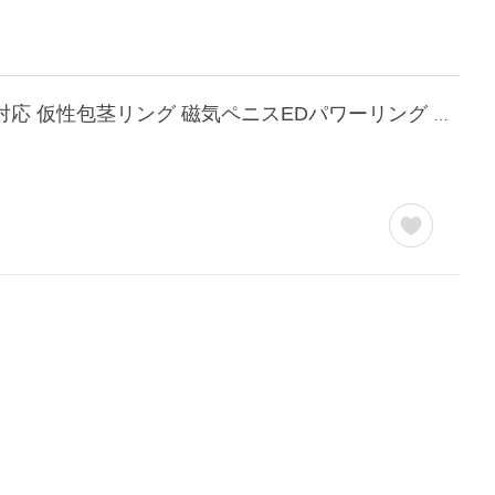
仮性包茎矯正リング 【カリバウアー ストロング 3本セット】 早漏防止 小さいサイズも対応 仮性包茎リング 磁気ペニスEDパワーリング 紛失防止ストラップ付