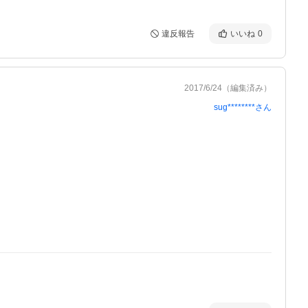
違反報告
いいね
0
2017/6/24
（編集済み）
sug********
さん