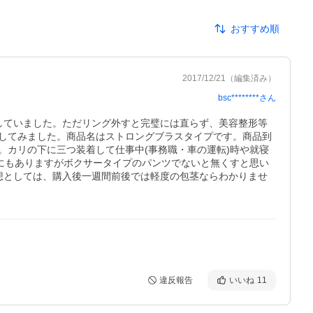
おすすめ順
2017/12/21
（編集済み）
bsc********
さん
用していました。ただリング外すと完璧には直らず、美容整形等
してみました。商品名はストロングブラスタイプです。商品到
カリの下に三つ装着して仕事中(事務職・車の運転)時や就寝
にもありますがボクサータイプのパンツでないと無くすと思い
想としては、購入後一週間前後では軽度の包茎ならわかりませ
違反報告
いいね
11