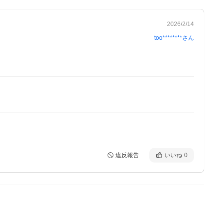
2026/2/14
too********
さん
違反報告
いいね
0