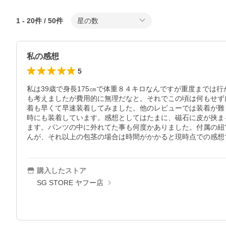
1
-
20
件 /
50
件
星の数
私の感想
5
私は39歳で身長175㎝で体重８４キロなんですが重度までは
も考えましたが費用的に無理だなと。それでこの頃は何もせず
着も早くて早速装着してみました。他のレビューでは装着が難
時にも装着しています。感想としてはたまに、磁石に皮が挟ま
ます。パンツの中に外れてた事も何度かありました。付属の紐
んが、それ以上の包茎の場合は時間がかかると現時点での感想
購入したストア
SG STORE ヤフー店