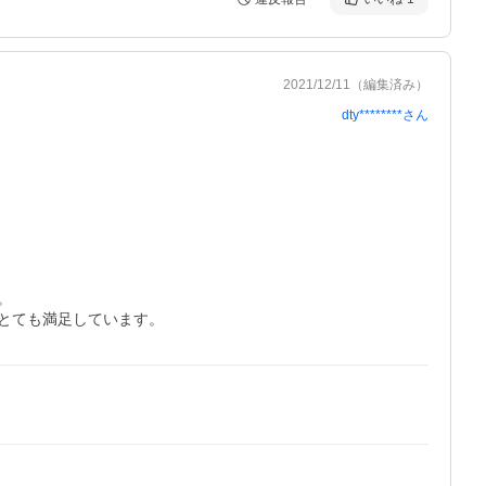
2021/12/11
（編集済み）
dty********
さん

