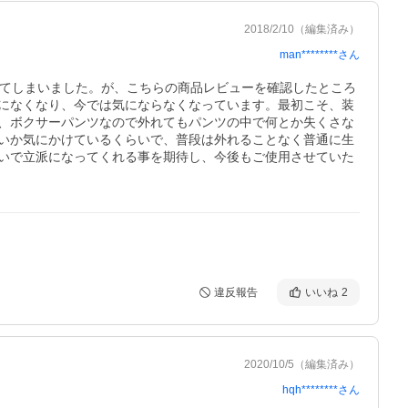
2018/2/10
（編集済み）
man********
さん
めてしまいました。が、こちらの商品レビューを確認したところ
になくなり、今では気にならなくなっています。最初こそ、装
、ボクサーパンツなので外れてもパンツの中で何とか失くさな
いか気にかけているくらいで、普段は外れることなく普通に生
いで立派になってくれる事を期待し、今後もご使用させていた
違反報告
いいね
2
2020/10/5
（編集済み）
hqh********
さん