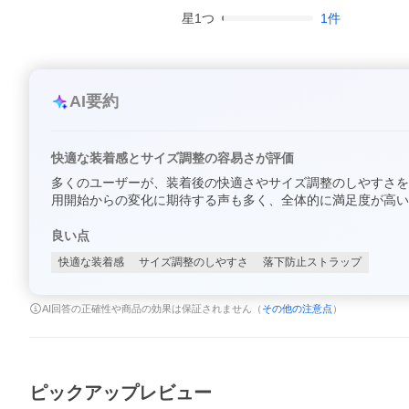
星
1
つ
1
件
AI要約
快適な装着感とサイズ調整の容易さが評価
多くのユーザーが、装着後の快適さやサイズ調整のしやすさを
用開始からの変化に期待する声も多く、全体的に満足度が高い
良い点
快適な装着感
サイズ調整のしやすさ
落下防止ストラップ
AI回答の正確性や商品の効果は保証されません（
その他の注意点
）
ピックアップレビュー