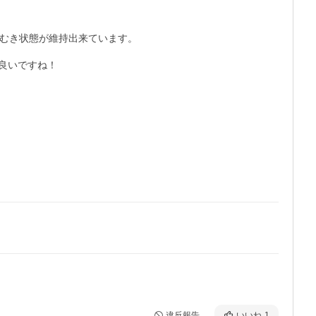
むき状態が維持出来ています。

いですね！

違反報告
いいね
1