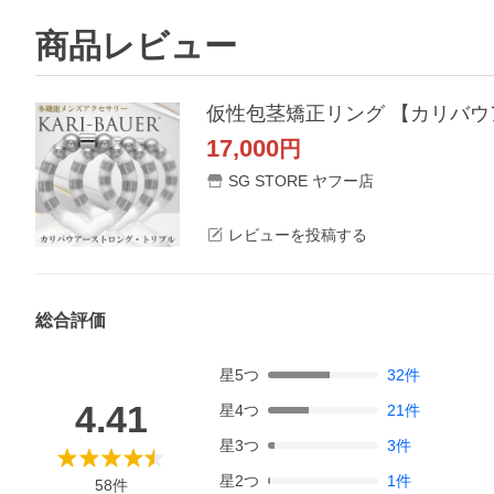
商品レビュー
17,000
円
SG STORE ヤフー店
レビューを投稿する
総合評価
星
5
つ
32
件
4.41
星
4
つ
21
件
星
3
つ
3
件
星
2
つ
1
件
58
件