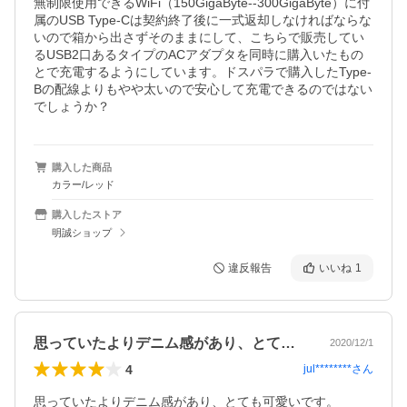
無制限使用できるWiFi（150GigaByte--300GigaByte）に付
属のUSB Type-Cは契約終了後に一式返却しなければならな
いので箱から出さずそのままにして、こちらで販売してい
るUSB2口あるタイプのACアダプタを同時に購入いたもの
とで充電するようにしています。ドスパラで購入したType-
Bの配線よりもやや太いので安心して充電できるのではない
でしょうか？
購入した商品
カラー/レッド
購入したストア
明誠ショップ
違反報告
いいね
1
思っていたよりデニム感があり、とても可…
2020/12/1
4
jul********
さん
思っていたよりデニム感があり、とても可愛いです。
