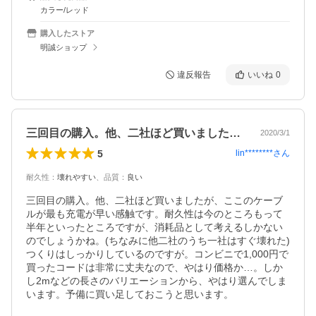
カラー/レッド
購入したストア
明誠ショップ
違反報告
いいね
0
三回目の購入。他、二社ほど買いましたが…
2020/3/1
5
lin********
さん
耐久性
：
壊れやすい
、
品質
：
良い
三回目の購入。他、二社ほど買いましたが、ここのケーブ
ルが最も充電が早い感触です。耐久性は今のところもって
半年といったところですが、消耗品として考えるしかない
のでしょうかね。(ちなみに他二社のうち一社はすぐ壊れた)
つくりはしっかりしているのですが。コンビニで1,000円で
買ったコードは非常に丈夫なので、やはり価格か…。しか
し2mなどの長さのバリエーションから、やはり選んでしま
います。予備に買い足しておこうと思います。