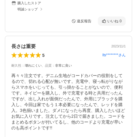
購入したストア
明誠ショップ
違反報告
いいね
0
長さは重要
2023/11/1
5
lts********
さん
耐久性
：
壊れにくい
、
品質
：
非常に良い
再々々注文です。デニム生地がコードカバーの役割をして
るので、切れる心配が無いです。充電中、寝っ転がりなが
らスマホをいじっても、引っ掛かることがないので、便利
です。ネイビーを購入し、外で充電する時と共用だったん
ですが、出し入れが面倒だったんで、外用にブラックを購
入し、今回は家でもう１本必要になったんで、レッドを購
入。3色揃いました。ダメになったら再度、購入したいほど
お気に入りです。注文してから2日で届きました。コードを
まとめるボタンが付いてるし、他のコードより充電が早い
のも高ポイントです!!