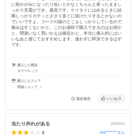
に前かがみになったり短いとかなくちゃんと座ったままし
っかり充電ができ、最高です。ケイタイにはめるときに結
構しっかりカチッとささり直ぐに抜けたりするとかないの
でいいですよ。コードの線のとこもしっかりしているので
痛みはすくないかと。このお値段で購入できるのはお得か
と。間違いなく買いかえは確定かと。本当に個人的にはい
いなあと感じておすすめします。迷わずに即決できるはず
です。
購入した商品
カラー/レッド
購入したストア
明誠ショップ
違反報告
いいね
0
当たり外れがある
2025/3/14
3
ora********
さん