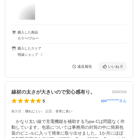
購入した商品
カラー/ブルー
購入したストア
明誠ショップ
違反報告
いいね
0
線材の太さが大きいので安心感有り。
2020/3/18
5
pjw********
さん
耐久性
：
壊れにくい
、
品質
：
非常に良い
　かなり太い線で充電機能を補助するType-Cは問題なく作
動しています。包装については事務用の封筒の中に簡易包
装のビニ-ルに入って簡単に取り出せました。1か月にほぼ