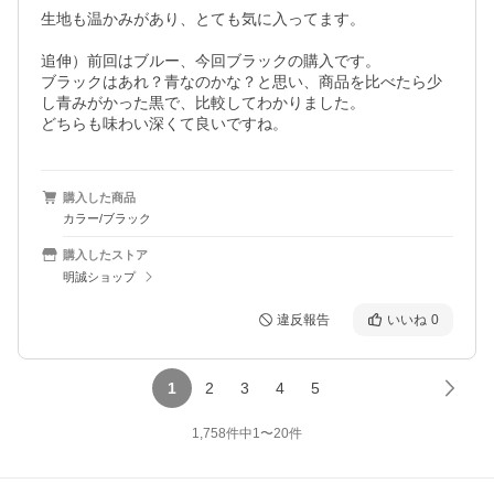
生地も温かみがあり、とても気に入ってます。

追伸）前回はブルー、今回ブラックの購入です。

ブラックはあれ？青なのかな？と思い、商品を比べたら少
し青みがかった黒で、比較してわかりました。

どちらも味わい深くて良いですね。
購入した商品
カラー/ブラック
購入したストア
明誠ショップ
違反報告
いいね
0
1
2
3
4
5
1,758
件中
1
〜
20
件