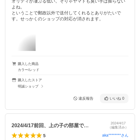
オリティが凄ぶる低い。そりゃヤマトも臭い手は握らない
よね。

ということで郵政以外で送付してくれるとありがたいで
す。せっかくのショップの対応が消されます。
購入した商品
カラー/レッド
購入したストア
明誠ショップ
違反報告
いいね
0
2024/4/17
2024/4/17前回、上の子の部屋で…
（編集済み）
5
aka********
さん