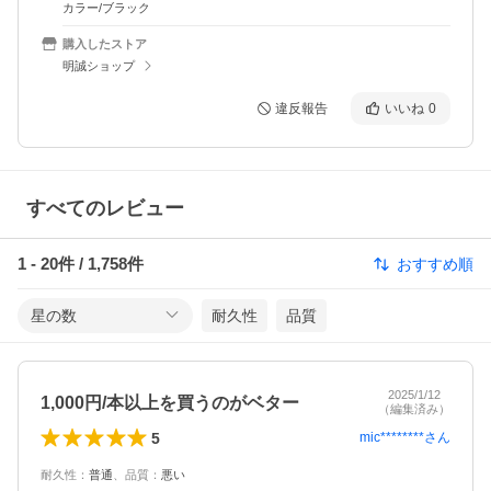
カラー/ブラック
購入したストア
明誠ショップ
違反報告
いいね
0
すべてのレビュー
1
-
20
件 /
1,758
件
おすすめ順
星の数
耐久性
品質
2025/1/12
1,000円/本以上を買うのがベター
（編集済み）
5
mic********
さん
耐久性
：
普通
、
品質
：
悪い