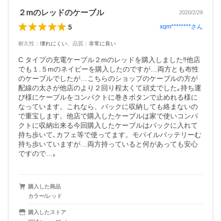
２mのレッドのケーブル
2020/2/29
5
xqm********
さん
耐久性
：
壊れにくい
、
品質
：
非常に良い
C タイプの充電ケーブル２mのレッドを購入しました‼️他店
でも１.５mのネイビーを購入したのですが…両方とも布性
のケーブルでしたが…こちらのショップのケーブルの方が
配線の太さが他店のより２回り程太くて頑丈でした｡持ち運
び様にケーブルをコンパクトに巻きボタンで止めれる様に
なっています。これなら、バックに収納しても絡まないの
で重宝します。他店で購入したケーブルは家で使いコンパ
クトに収納出来る今回購入したケーブルはバックに入れて
持ち歩いて､カフェ等で使ってます。モバイルバッテリーむ
持ち歩いていますが…両方持っていると何があっても安心
ですので…｡
購入した商品
カラー/レッド
購入したストア