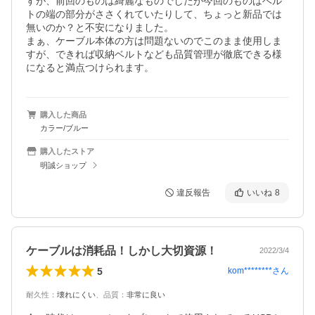
すが、前回のものは綺麗なものでしたが今回のものはベル
トの端の部分がささくれていたりして、ちょっと新品では
無いのか？と不安になりました。

まぁ、ケーブル本体の方は問題ないのでこのまま使用しま
すが、できれば収納ベルトなども品質管理が徹底できる様
になると満点つけられます。
購入した商品
カラー/ブルー
購入したストア
明誠ショップ
違反報告
いいね
8
ケーブルは消耗品！しかし大切資源！
2022/3/4
5
kom********
さん
耐久性
：
壊れにくい
、
品質
：
非常に良い