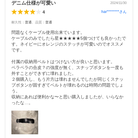
デニム仕様が可愛い
2024/11/30
4
har********
さん
耐久性
：
普通
、
品質
：
普通
問題なくケーブル使用出来ています。

ケーブルのみでしたら星★★★★★5個つけても良かったで
す。ネイビーにオレンジのステッチが可愛いのでオススメ
です。

付属の収納用ベルトはつけない方が良いと思います。

ペラペラの合皮？の強度が無く、スナップボタンを一度も
外すことができずに壊れました。

２個購入し、もう片方は壊れませんでしたが同じくスナッ
プボタンが固すぎてベルトが壊れるのは時間の問題でしょ
う。

収納にあれば便利かな〜と思い購入しましたが、いらなか
ったな…。