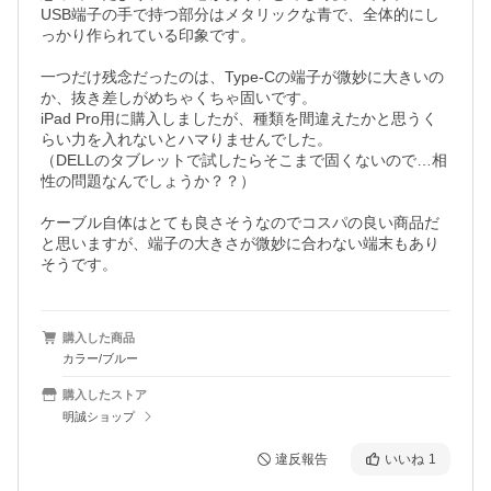
USB端子の手で持つ部分はメタリックな青で、全体的にし
っかり作られている印象です。

一つだけ残念だったのは、Type-Cの端子が微妙に大きいの
か、抜き差しがめちゃくちゃ固いです。

iPad Pro用に購入しましたが、種類を間違えたかと思うく
らい力を入れないとハマりませんでした。

（DELLのタブレットで試したらそこまで固くないので…相
性の問題なんでしょうか？？）

ケーブル自体はとても良さそうなのでコスパの良い商品だ
と思いますが、端子の大きさが微妙に合わない端末もあり
そうです。
購入した商品
カラー/ブルー
購入したストア
明誠ショップ
違反報告
いいね
1