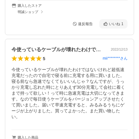
購入したストア
明誠ショップ
違反報告
いいね
1
今使っているケーブルが壊れたわけではな…
2022/12/13
5
mii********
さん
今使っているケーブルが壊れたわけではないけれど超低速
充電だったので自宅で寝る前に充電する用に買いました。
寝る前なら急速でなくてもいいんじゃ？なんですが、うっ
かり充電し忘れた時にとりあえず30分充電して会社に着く
まで持って欲しい！って時に急速充電は大切になってきま
す。なので毎日使うケーブルをバージョンアップさせたく
て買いました。届いて早速充電すると、みるみるうちにゲ
ージが上がりました。買ってよかった。また買い物した
い。
購入した商品