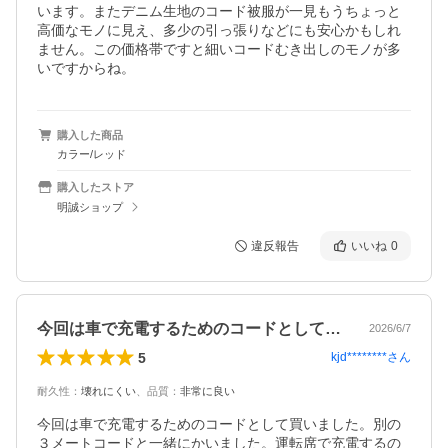
います。またデニム生地のコード被服が一見もうちょっと
高価なモノに見え、多少の引っ張りなどにも安心かもしれ
ません。この価格帯ですと細いコードむき出しのモノが多
いですからね。
購入した商品
カラー/レッド
購入したストア
明誠ショップ
違反報告
いいね
0
今回は車で充電するためのコードとして買…
2026/6/7
5
kjd********
さん
耐久性
：
壊れにくい
、
品質
：
非常に良い
今回は車で充電するためのコードとして買いました。別の
３メートコードと一緒にかいました。運転席で充電するの