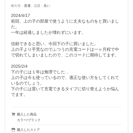
耐久性
：
普通
、
品質
：
良い
2024/4/17

前回、上の子の部屋で使うように丈夫なものをと買いまし
た。

一年は経過しましたが壊れずにいます。

信頼できると思い、今回下の子に買いました。

上の子より手荒なのでふつうの充電コードは一ヶ月程で中
で切れてしまいましたので、このコードに期待してます。

2025/2/4

下の子には１年は無理でした…

上の子は今も使っているので、適正な使い方をしてくれて
いるのでしょう。

下の子には置いて充電できるタイプに切り替えようか悩ん
でます。
購入した商品
カラー/ブラック
購入したストア