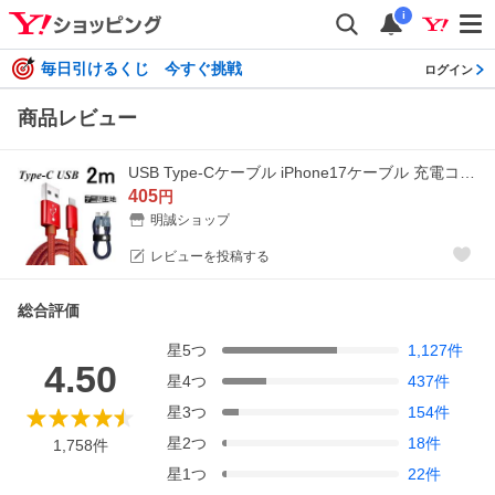
i
毎日引けるくじ 今すぐ挑戦
ログイン
商品レビュー
USB Type-Cケーブル iPhone17ケーブル 充電コード iPhone16 17Pro Air 17ProMax 長さ2m 高速充電 デニム 収納ベルト データ転送【PL保険加入済み製品・安心】
405
円
明誠ショップ
レビューを投稿する
総合評価
星
5
つ
1,127
件
4.50
星
4
つ
437
件
星
3
つ
154
件
星
2
つ
18
件
1,758
件
星
1
つ
22
件