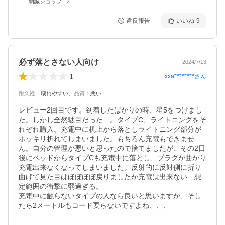
明誠ショップ
違反報告
いいね
9
必ず落とさない人向け
2024/7/13
1
xxa********
さん
耐久性
：
壊れやすい
、
品質
：
悪い
レビュー2回目です。到着したばかりの時、星5をつけまし
た。しかし全然駄目だった…。タイプC、ライトニングをそ
れぞれ購入。充電中に机上から落としライトニング部分が
ポッキリ折れてしまいました。もちろん充電もできませ
ん。自分の管理が悪いと思ったので捨てましたが、その2日
後にベッドからタイプCも充電中に落とし、プラグが曲がり
充電出来なくなってしまいました。反射的に反対側に折り
曲げて見た目はほぼほぼ戻りましたが充電は出来ない…想
定範囲の衝撃に弱過ぎる。

充電中に触らないタイプの人なら良いと思いますが、そし