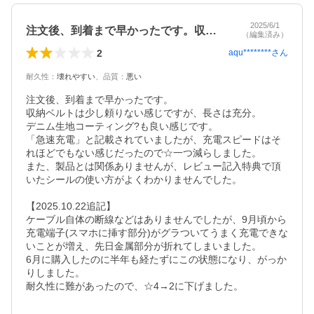
2025/6/1
注文後、到着まで早かったです。収納ベル…
（編集済み）
2
aqu********
さん
耐久性
：
壊れやすい
、
品質
：
悪い
注文後、到着まで早かったです。

収納ベルトは少し頼りない感じですが、長さは充分。

デニム生地コーティング?も良い感じです。

「急速充電」と記載されていましたが、充電スピードはそ
れほどでもない感じだったので☆一つ減らしました。

また、製品とは関係ありませんが、レビュー記入特典で頂
いたシールの使い方がよくわかりませんでした。

【2025.10.22追記】

ケーブル自体の断線などはありませんでしたが、9月頃から
充電端子(スマホに挿す部分)がグラついてうまく充電できな
いことが増え、先日金属部分が折れてしまいました。

6月に購入したのに半年も経たずにこの状態になり、がっか
りしました。

耐久性に難があったので、☆4→2に下げました。