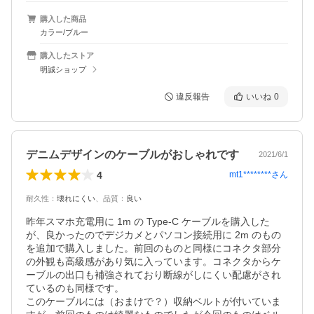
購入した商品
カラー/ブルー
購入したストア
明誠ショップ
違反報告
いいね
0
デニムデザインのケーブルがおしゃれです
2021/6/1
4
mt1********
さん
耐久性
：
壊れにくい
、
品質
：
良い
昨年スマホ充電用に 1m の Type-C ケーブルを購入した
が、良かったのでデジカメとパソコン接続用に 2m のもの
を追加で購入しました。前回のものと同様にコネクタ部分
の外観も高級感があり気に入っています。コネクタからケ
ーブルの出口も補強されており断線がしにくい配慮がされ
ているのも同様です。

このケーブルには（おまけで？）収納ベルトが付いていま