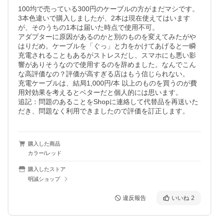
100均で売っている300円のケーブルの方がまだマシです。

3本色違いで購入しましたが、2本は現在使えてはいます
が、そのうちの1本は届いた時点で使用不可。

アダプターに原因があるのかと別のものを変えてみたがや
はりだめ。ケーブルを「ぐっ」と力をかけてあげると一瞬
充電されることもあるがストレスだし、スマホにも悪い影
響がありそうなので使用するのを辞めました。なんでこん
な高評価なの？評価が高すぎる店はもう信じられない。

充電ケーブルは、結局1,000円/本 以上のものを買うのが費
用対効果を考えるとベターだと個人的には思います。

追記：問題のあることをShopに連絡して代替品を再送いた
だき、問題なく利用できましたので評価を訂正します。
購入した商品
カラー/レッド
購入したストア
明誠ショップ
違反報告
いいね
2