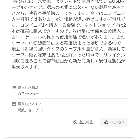
今の時代は、スマホ、タブレットで使用されているUSBケ
ーブルのタイプ。端末の充電には欠かせない製品であるこ
とから、複数本事前購入しております。今ではコンビニで
入手可能ではありますが、価格が違い過ぎますので無駄で
す。コンビニで1本購入する金額で、ネットショップでは2
本は確実に購入できますので、私は常に予備も含め購入し
ます。ケーブルの長さも使用用途で違いがあります。また
ケーブルの断線箇所はある程度決まった場所であるので、
最近は断線に強いタイプのケーブルを選び購入。断線して
ケーブル類と端末はある程度貯まった時点で、リサイクル
回収に送ることで都市鉱山から新たに新しく安価な製品が
販売されます。
購入した商品
カラー/ブルー
購入したストア
明誠ショップ
違反報告
いいね
3