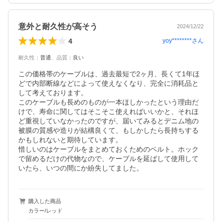
意外と耐久性が高そう
2024/12/22
4
yoy********
さん
耐久性
：
普通
、
品質
：
良い
この価格帯のケーブルは、過去最短で2ヶ月、長くて1年ほ
どで内部断線などによって使えなくなり、完全に消耗品と
して考えております。

このケーブルも長めのものが一本ほしかったという理由だ
けで、寿命に関してはそこそこ使えればいいかと、それほ
ど重視していなかったのですが、届いてみるとデニム地の
被膜の質感や造りが結構良くて、もしかしたら長持ちする
かもしれないと期待しています。

惜しいのはケーブルをまとめておくためのベルト。ホック
で留めるだけの代物なので、ケーブルを延ばして使用して
いたら、いつの間にか紛失してました。
購入した商品
カラー/レッド