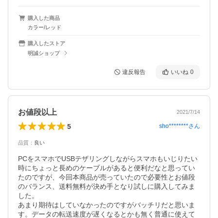
購入した商品
カラー/レッド
購入したストア
明誠ショップ
違反報告
いいね
0
お値段以上
2021/7/14
5
sho********
さん
品質
：
良い
PCをスマホでUSBテザリングしながらスマホもいじりたい
時にちょっと長めのケーブルがあると便利だなと思ってい
たのですが、今回本商品が売っていたので必要性とお値段
のバランス、送料無料が決め手となり試しに購入してみま
した。

あまり期待はしていなかったのですがバッチリだと思いま
す。データの転送速度が遅くなるとかも無く普通に使えて