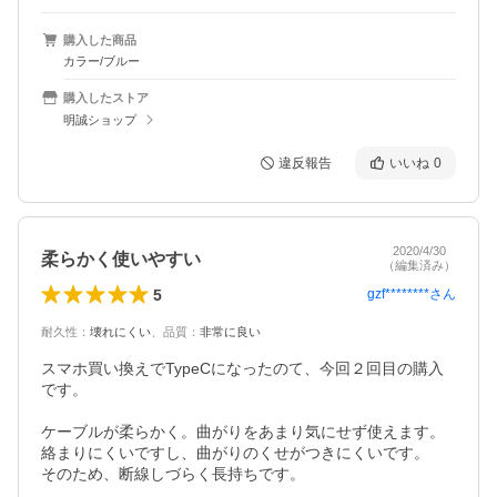
購入した商品
カラー/ブルー
購入したストア
明誠ショップ
違反報告
いいね
0
2020/4/30
柔らかく使いやすい
（編集済み）
5
gzf********
さん
耐久性
：
壊れにくい
、
品質
：
非常に良い
スマホ買い換えでTypeCになったのて、今回２回目の購入
です。

ケーブルが柔らかく。曲がりをあまり気にせず使えます。

絡まりにくいですし、曲がりのくせがつきにくいです。

そのため、断線しづらく長持ちです。
