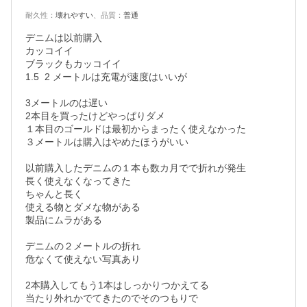
耐久性
：
壊れやすい
、
品質
：
普通
デニムは以前購入

カッコイイ

ブラックもカッコイイ

1.5  2 メートルは充電が速度はいいが

3メートルのは遅い

2本目を買ったけどやっぱりダメ

１本目のゴールドは最初からまったく使えなかった

３メートルは購入はやめたほうがいい

以前購入したデニムの１本も数カ月でで折れが発生

長く使えなくなってきた

ちゃんと長く

使える物とダメな物がある

製品にムラがある

デニムの２メートルの折れ

危なくて使えない写真あり

2本購入してもう1本はしっかりつかえてる

当たり外れかでてきたのでそのつもりで
