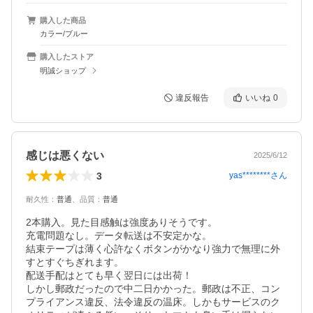
購入した商品
カラー/ブルー
購入したストア
明誠ショップ
違反報告
いいね
0
感じは悪くない
2025/6/12
3
yas********
さん
耐久性
：
普通
、
品質
：
普通
2本購入。見た目感触は強度ありそうです。

充電問題なし。データ転送は不安定かな。

結束テープは薄く心許なくボタンがかなり強力で無理に外
すとすぐちぎれます。

配送手配はとても早く翌日には出荷！

しかし郵政だったので中二日かかった。郵政は不正、コン
プライアンス違反、法令違反の温床。しかもサービスのク