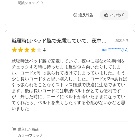
明誠ショップ
違反報告
いいね
0
就寝時はベッド脇で充電していて、夜中に…
2021/4/6
4
rum********
さん
就寝時はベッド脇で充電していて、夜中に寝ながら時間を
チェックする時に持ったまま反対側を向いたりしてしま
い、コードが引っ張られて抜けてしまっていました。もう
少し長いコードをと思い購入しました。コードが2mあれば
引っ張られることなくストレス軽減で快適に生活できてい
ます。後は長いコードには収納ベルトがとても便利です
が、外した時に、コードにベルトが着いたままになってい
てくれたら、ベルトを失くしたりする心配がないかなと思
いました。
購入した商品
カラー/ブラック