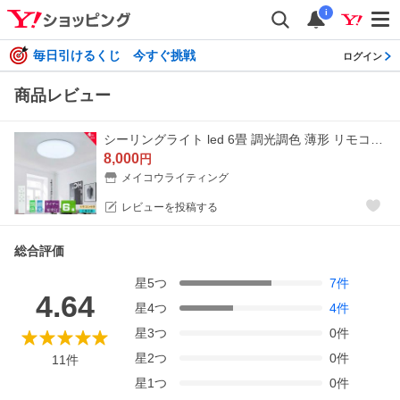
i
毎日引けるくじ 今すぐ挑戦
ログイン
商品レビュー
シーリングライト led 6畳 調光調色 薄形 リモコン付き LEDシーリングライト6畳 照明器具 天井照明 6畳用 おしゃれ 軽い 常夜灯 タイマー洋室 和室 6畳用 4台
8,000
円
メイコウライティング
レビューを投稿する
総合評価
星
5
つ
7
件
4.64
星
4
つ
4
件
星
3
つ
0
件
星
2
つ
0
件
11
件
星
1
つ
0
件