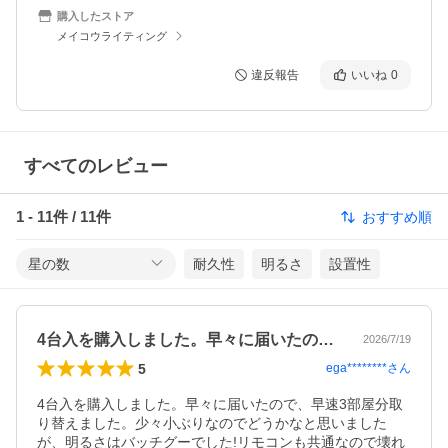
購入したストア
メイコウライティング
違反報告
いいね
0
すべてのレビュー
1
-
11
件 /
11
件
おすすめ順
星の数
耐久性
明るさ
設置性
4台入を購入しました。早々に届いたので…
2026/7/19
5
ega********
さん
4台入を購入しました。早々に届いたので、早速3部屋分取
り替えました。少々小ぶりなのでどうかなと思いました
が、明るさはバッチグーでした!リモコンも共通なので壊れ