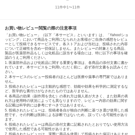
11
件中
1
〜
11
件
お買い物レビュー閲覧の際の注意事項
「お買い物レビュー」（以下「本サービス」といいます）は、「Yahoo!ショ
ッピング」において商品をご利用になられたお客様がご自身の感想をレビュ
ーとして投稿できるサービスです。各ストアおよび当社は、投稿された内容
について正確性を含め一切保証しません。またレビューの対象となる商品、
製品が医薬部外品もしくは化粧品に該当する場合には、特に以下の事項を確
認のうえご利用ください。
1. 医薬部外品および化粧品に関する重要な事項は、各商品の添付文書に書か
れています。本サービスをご利用いただく前に、必ず添付文書をお読みくだ
さい。
2. 本サービスのレビュー投稿者のほとんどは医療や薬事の専門家ではありま
せん。
3. 投稿されたレビューは主観的な感想で、効能や効果を科学的に測定するな
ど、医学的な裏付けがなされたものではありません。
4. 各商品の効果（副作用を含む）の表れ方は個人差が大きく、また効果の表
れ方は使用時の状況によっても異なりますので、レビュー内容の効果に関す
る記載は科学的には参考にすべきではありません。
5. 投稿されたレビューは、投稿者各自が独自の判断に基づき選び使用した感
想です。その判断は医師による診断ではないため、誤っている可能性があり
ます。
6. 投稿されたレビューは商品の添付文書に記載されたとおりでない使用方法
で使用した感想である可能性があります。
7. 投稿されたレビューは、実際に商品を使用して投稿された保証はありませ