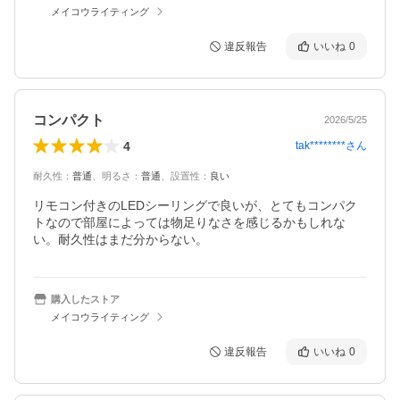
メイコウライティング
違反報告
いいね
0
コンパクト
2026/5/25
4
tak********
さん
耐久性
：
普通
、
明るさ
：
普通
、
設置性
：
良い
リモコン付きのLEDシーリングで良いが、とてもコンパク
トなので部屋によっては物足りなさを感じるかもしれな
い。耐久性はまだ分からない。
購入したストア
メイコウライティング
違反報告
いいね
0