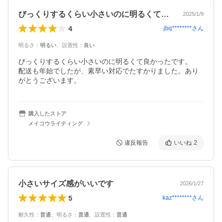
びっくりするくらい小さいのに明るくて良…
2025/1/9
4
jbq********
さん
明るさ
：
明るい
、
設置性
：
良い
びっくりするくらい小さいのに明るくて良かったです。

配送も年始でしたが、素早い対応でたすかりました。あり
がとうございます。
購入したストア
メイコウライティング
違反報告
いいね
2
小さいサイズ感がいいです
2026/1/27
5
kaz********
さん
耐久性
：
普通
、
明るさ
：
普通
、
設置性
：
普通