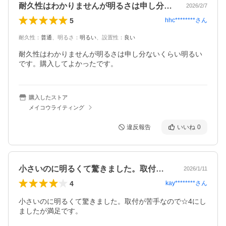
耐久性はわかりませんが明るさは申し分な…
2026/2/7
5
hhc********
さん
耐久性
：
普通
、
明るさ
：
明るい
、
設置性
：
良い
耐久性はわかりませんが明るさは申し分ないくらい明るい
です。購入してよかったです。
購入したストア
メイコウライティング
違反報告
いいね
0
小さいのに明るくて驚きました。取付が苦…
2026/1/11
4
kay********
さん
小さいのに明るくて驚きました。取付が苦手なので☆4にし
ましたが満足です。