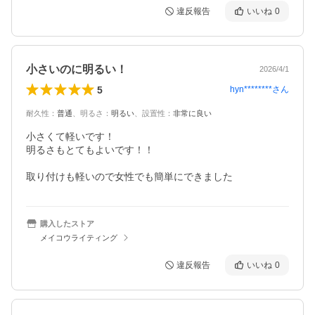
違反報告
いいね
0
小さいのに明るい！
2026/4/1
5
hyn********
さん
耐久性
：
普通
、
明るさ
：
明るい
、
設置性
：
非常に良い
小さくて軽いです！

明るさもとてもよいです！！

取り付けも軽いので女性でも簡単にできました
購入したストア
メイコウライティング
違反報告
いいね
0