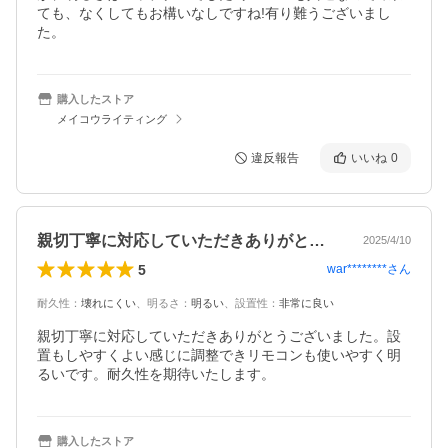
ても、なくしてもお構いなしですね!有り難うございまし
た。
購入したストア
メイコウライティング
違反報告
いいね
0
親切丁寧に対応していただきありがとうご…
2025/4/10
5
war********
さん
耐久性
：
壊れにくい
、
明るさ
：
明るい
、
設置性
：
非常に良い
親切丁寧に対応していただきありがとうございました。設
置もしやすくよい感じに調整できリモコンも使いやすく明
るいです。耐久性を期待いたします。
購入したストア