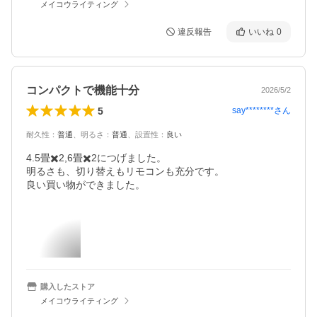
メイコウライティング
違反報告
いいね
0
コンパクトで機能十分
2026/5/2
5
say********
さん
耐久性
：
普通
、
明るさ
：
普通
、
設置性
：
良い
4.5畳✖️2,6畳✖️2につげました。

明るさも、切り替えもリモコンも充分です。

良い買い物ができました。
購入したストア
メイコウライティング