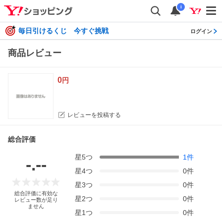
i
毎日引けるくじ 今すぐ挑戦
ログイン
商品レビュー
0
円
レビューを投稿する
総合評価
星
5
つ
1
件
-.--
星
4
つ
0
件
星
3
つ
0
件
総合評価に有効な
星
2
つ
0
件
レビュー数が足り
ません
星
1
つ
0
件