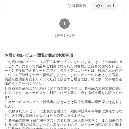
違反報告
いいね
1
1
1
件中
1
〜
1
件
お買い物レビュー閲覧の際の注意事項
「お買い物レビュー」（以下「本サービス」といいます）は、「Yahoo!ショ
ッピング」において商品をご利用になられたお客様がご自身の感想をレビュ
ーとして投稿できるサービスです。各ストアおよび当社は、投稿された内容
について正確性を含め一切保証しません。またレビューの対象となる商品、
製品が医薬部外品もしくは化粧品に該当する場合には、特に以下の事項を確
認のうえご利用ください。
1. 医薬部外品および化粧品に関する重要な事項は、各商品の添付文書に書か
れています。本サービスをご利用いただく前に、必ず添付文書をお読みくだ
さい。
2. 本サービスのレビュー投稿者のほとんどは医療や薬事の専門家ではありま
せん。
3. 投稿されたレビューは主観的な感想で、効能や効果を科学的に測定するな
ど、医学的な裏付けがなされたものではありません。
4. 各商品の効果（副作用を含む）の表れ方は個人差が大きく、また効果の表
れ方は使用時の状況によっても異なりますので、レビュー内容の効果に関す