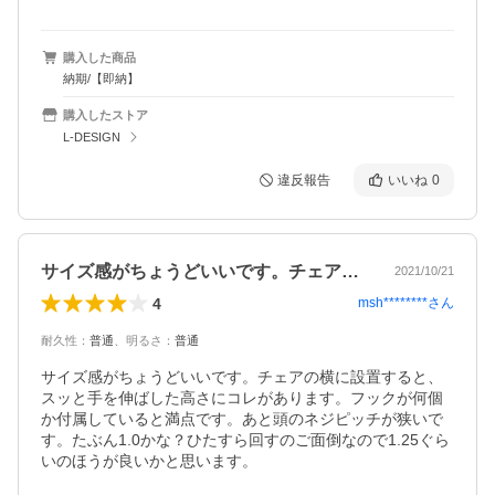
購入した商品
納期/【即納】
購入したストア
L-DESIGN
違反報告
いいね
0
サイズ感がちょうどいいです。チェアの横…
2021/10/21
4
msh********
さん
耐久性
：
普通
、
明るさ
：
普通
サイズ感がちょうどいいです。チェアの横に設置すると、
スッと手を伸ばした高さにコレがあります。フックが何個
か付属していると満点です。あと頭のネジピッチが狭いで
す。たぶん1.0かな？ひたすら回すのご面倒なので1.25ぐら
いのほうが良いかと思います。