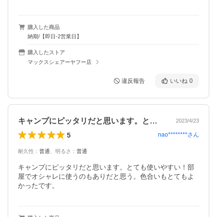
購入した商品
納期/【即日-2営業日】
購入したストア
マックスシェアーヤフー店
違反報告
いいね
0
キャンプにピッタリだと思います。とても…
2023/4/23
5
nao********
さん
耐久性
：
普通
、
明るさ
：
普通
キャンプにピッタリだと思います。とても使いやすい！部
屋でオシャレに使うのもありだと思う。色合いもとてもよ
かったです。