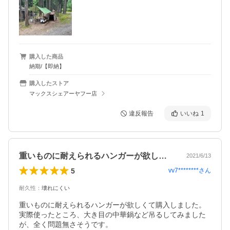
購入した商品
納期/【即納】
購入したストア
マックスシェアーヤフー店
違反報告
いいね
1
重いものに耐えられるハンガーが欲しくて…
2021/6/13
5
vv7********
さん
耐久性
：
壊れにくい
重いものに耐えられるハンガーが欲しくて購入しました。
実際使ったところ、大き目の中華鍋など吊るしてみました
が、全く問題無さそうです。