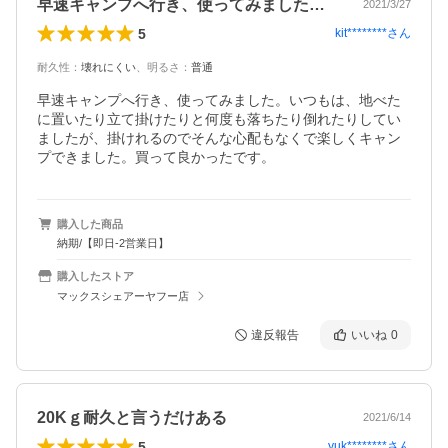
早速キャンプへ行き、使ってみました。い…
2021/3/27
5
kit********
さん
耐久性
：
壊れにくい
、
明るさ
：
普通
早速キャンプへ行き、使ってみました。いつもは、地べた
に置いたり立て掛けたりと何度も落ちたり倒れたりしてい
ましたが、掛けれるのでそんな心配もなくで楽しくキャン
プできました。買って良かったです。
購入した商品
納期/【即日-2営業日】
購入したストア
マックスシェアーヤフー店
違反報告
いいね
0
20Kｇ耐久と言うだけある
2021/6/14
5
yuk********
さん