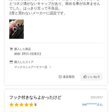
とつネジ溝がないキャップがあり、留める事が出来ません
でした。はっきり言って不良品。

2度と買わないメーカーに認定です。
購入した商品
納期/【即日-2営業日】
購入したストア
マックスシェアーヤフー店
違反報告
いいね
0
フック付きならよかったけど
2021/3/17
5
nor********
さん