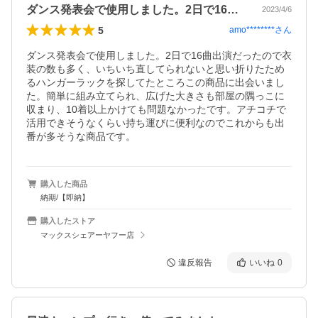
ダンス発表会で使用しました。2日で16…
2023/4/6
5
amo********
さん
ダンス発表会で使用しました。2日で16曲出演だったので衣
装の数も多く、いちいち直してられないと思い折りたため
るハンガーラックを探してたところこの商品に出会いまし
た。簡単に組み立てられ、広げた大きさも部屋の隅っこに
収まり、10着以上かけても問題なかったです。アチコチで
活用できそうなくらい持ち運びに便利なのでこれからも出
番が多そうな商品です。
購入した商品
納期/【即納】
購入したストア
マックスシェアーヤフー店
違反報告
いいね
0