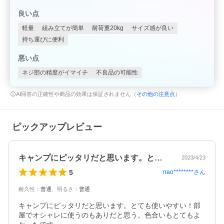
良い点
軽量
組み立てが簡単
耐荷重20kg
サイズ感が良い
持ち運びに便利
悪い点
ネジ部の精度がイマイチ
不良品の可能性
AI回答の正確性や商品の効果は保証されません（
その他の注意点
）
ピックアップレビュー
キャンプにピッタリだと思います。とても…
2023/4/23
5
nao********
さん
耐久性
：
普通
、
明るさ
：
普通
キャンプにピッタリだと思います。とても使いやすい！部
屋でオシャレに使うのもありだと思う。色合いもとてもよ