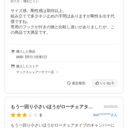
耐久性
：
壊れにくい
サイズ感、剛性感は期待以上。

組み立てで多少ネジ止めの手間はありますが剛性を出す代
償ですね。

専用のフックが付きの物と比較し迷いがありましたが、こ
の商品で大満足です。
購入した商品
納期/【即日-2営業日】
購入したストア
マックスシェアーヤフー店
違反報告
いいね
0
もう一回り小さいほうがローチェアタイプ…
2022/5/20
3
kun********
さん
もう一回り小さいほうがローチェアタイプのキャンパーに