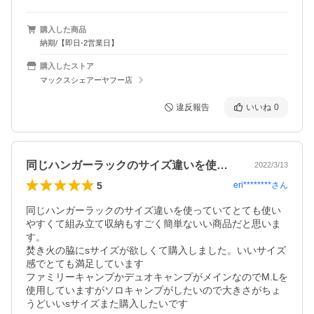
購入した商品
納期/【即日-2営業日】
購入したストア
マックスシェアーヤフー店
違反報告
いいね
0
同じハンガーラックのサイズ違いを使って…
2022/3/13
5
eri********
さん
同じハンガーラックのサイズ違いを使っていてとても使い
やすくて組み立て収納もすごく簡単ないい商品だと思いま
す。

焚き火の脇にsサイズが欲しくて購入しました。いいサイズ
感でとても満足しています

ファミリーキャンプかデュオキャンプがメインなのでM.Lを
使用していますがソロキャンプがしたいので大きさがちょ
うどいいsサイズまた購入したいです