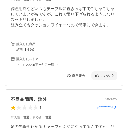
調理用具などいつもテーブルに置きっぱ中でごちゃごちゃ
していまいがちですが、これで吊り下げられるようになり
スッキリしました。

組み立てもクッションワイヤーなので簡単にできます。
購入した商品
納期/【即納】
購入したストア
マックスシェアーヤフー店
違反報告
いいね
0
不良品箇所。論外
2021/2/7
1
mit********
さん
耐久性
：
普通
、
明るさ
：
普通
足の先端を止めるキャップがネジになってるんですが、ひ