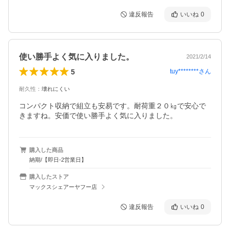
違反報告
いいね
0
使い勝手よく気に入りました。
2021/2/14
5
tuy********
さん
耐久性
：
壊れにくい
コンパクト収納で組立も安易です。耐荷重２０㎏で安心で
きますね。安価で使い勝手よく気に入りました。
購入した商品
納期/【即日-2営業日】
購入したストア
マックスシェアーヤフー店
違反報告
いいね
0