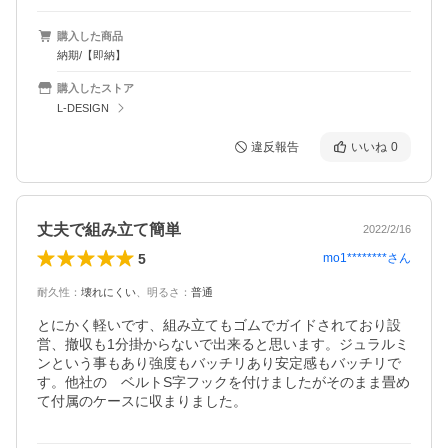
購入した商品
納期/【即納】
購入したストア
L-DESIGN
違反報告
いいね
0
丈夫で組み立て簡単
2022/2/16
5
mo1********
さん
耐久性
：
壊れにくい
、
明るさ
：
普通
とにかく軽いです、組み立てもゴムでガイドされており設
営、撤収も1分掛からないで出来ると思います。ジュラルミ
ンという事もあり強度もバッチリあり安定感もバッチリで
す。他社の　ベルトS字フックを付けましたがそのまま畳め
て付属のケースに収まりました。