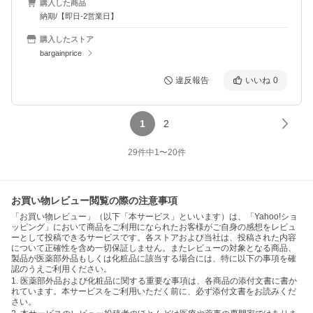
購入した商品
納期/【即日-2営業日】
購入したストア
bargainprice
違反報告
いいね
0
1
2
29
件中
1
〜
20
件
お買い物レビュー閲覧の際の注意事項
「お買い物レビュー」（以下「本サービス」といいます）は、「Yahoo!ショ
ッピング」において商品をご利用になられたお客様がご自身の感想をレビュ
ーとして投稿できるサービスです。各ストアおよび当社は、投稿された内容
について正確性を含め一切保証しません。またレビューの対象となる商品、
製品が医薬部外品もしくは化粧品に該当する場合には、特に以下の事項を確
認のうえご利用ください。
1. 医薬部外品および化粧品に関する重要な事項は、各商品の添付文書に書か
れています。本サービスをご利用いただく前に、必ず添付文書をお読みくだ
さい。