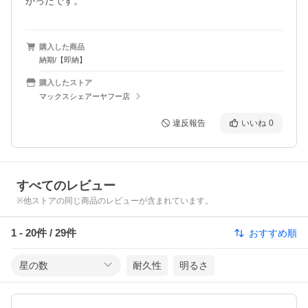
かったです。
購入した商品
納期/【即納】
購入したストア
マックスシェアーヤフー店
違反報告
いいね
0
すべてのレビュー
※他ストアの同じ商品のレビューが含まれています。
1
-
20
件 /
29
件
おすすめ順
星の数
耐久性
明るさ