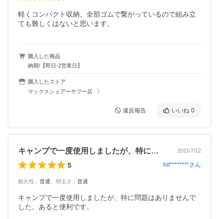
軽くコンパクト収納。全部ゴムで繋がっているので組み立
ても難しくはないと思います。
購入した商品
納期/【即日-2営業日】
購入したストア
マックスシェアーヤフー店
違反報告
いいね
0
キャンプで一度使用しましたが、特に問題…
2021/7/12
5
hit********
さん
耐久性
：
普通
、
明るさ
：
普通
キャンプで一度使用しましたが、特に問題はありませんで
した。あると便利です。