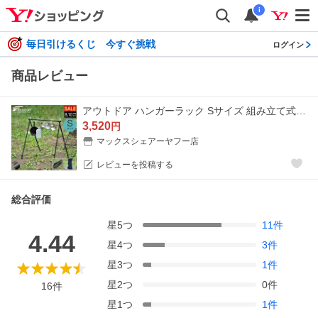
i
毎日引けるくじ 今すぐ挑戦
ログイン
商品レビュー
アウトドア ハンガーラック Sサイズ 組み立て式 軽量 コンパクト アルミ ツールハンガー 食器 吊るす ハンガー 物干し 収納バッグ付き 1年保証 送料無料
3,520
円
マックスシェアーヤフー店
レビューを投稿する
総合評価
星
5
つ
11
件
4.44
星
4
つ
3
件
星
3
つ
1
件
星
2
つ
0
件
16
件
星
1
つ
1
件