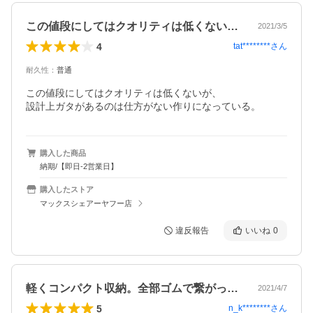
この値段にしてはクオリティは低くないが…
2021/3/5
4
tat********
さん
耐久性
：
普通
この値段にしてはクオリティは低くないが、

設計上ガタがあるのは仕方がない作りになっている。
購入した商品
納期/【即日-2営業日】
購入したストア
マックスシェアーヤフー店
違反報告
いいね
0
軽くコンパクト収納。全部ゴムで繋がって…
2021/4/7
5
n_k********
さん