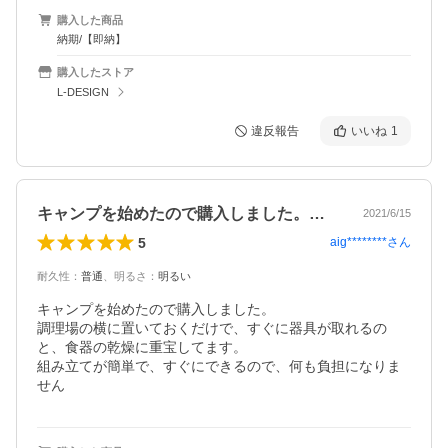
購入した商品
納期/【即納】
購入したストア
L-DESIGN
違反報告
いいね
1
キャンプを始めたので購入しました。調理…
2021/6/15
5
aig********
さん
耐久性
：
普通
、
明るさ
：
明るい
キャンプを始めたので購入しました。

調理場の横に置いておくだけで、すぐに器具が取れるの
と、食器の乾燥に重宝してます。

組み立てが簡単で、すぐにできるので、何も負担になりま
せん