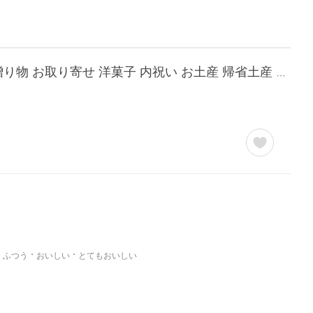
抹茶バウムクーヘンとお茶の詰合せ お中元 抹茶 プレゼント お菓子 スイーツ ギフト 贈り物 お取り寄せ 洋菓子 内祝い お土産 帰省土産 クリスマス
ふつう
おいしい
とてもおいしい