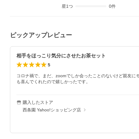
星
1
つ
0
件
ピックアップレビュー
相手をほっこり気分にさせたお茶セット
5
コロナ禍で、まだ、zoomでしか会ったことのないけど親友
も喜んでくれたので嬉しかったです。
購入したストア
西条園 Yahoo!ショッピング店