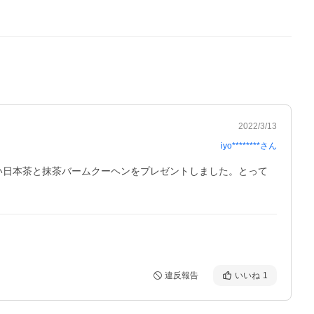
2022/3/13
iyo********
さん
い日本茶と抹茶バームクーヘンをプレゼントしました。とって
違反報告
いいね
1