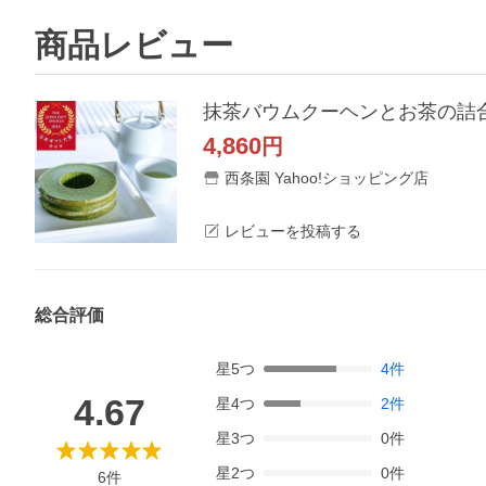
商品レビュー
4,860
円
西条園 Yahoo!ショッピング店
レビューを投稿する
総合評価
星
5
つ
4
件
4.67
星
4
つ
2
件
星
3
つ
0
件
星
2
つ
0
件
6
件