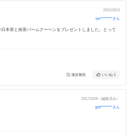
2022/3/13
iyo********
さん
い日本茶と抹茶バームクーヘンをプレゼントしました。とって
違反報告
いいね
1
2017/3/26
（編集済み）
jpd********
さん