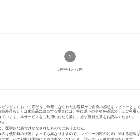
1
6
件中
-16
〜
3
件
ショッピング」において商品をご利用になられたお客様がご自身の感想をレビューと
薬部外品もしくは化粧品に該当する場合には、特に以下の事項を確認のうえご利用く
かれています。本サービスをご利用いただく前に、必ず添付文書をお読みください。
せん。
など、医学的な裏付けがなされたものではありません。
表れ方は使用時の状況によっても異なりますので、レビュー内容の効果に関する記載
感想です。その判断は医師による診断ではないため、誤っている可能性があります。