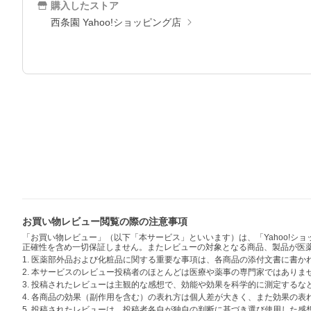
購入したストア
西条園 Yahoo!ショッピング店
お買い物レビュー閲覧の際の注意事項
「お買い物レビュー」（以下「本サービス」といいます）は、「Yahoo!
正確性を含め一切保証しません。またレビューの対象となる商品、製品が医
1. 医薬部外品および化粧品に関する重要な事項は、各商品の添付文書に書
2. 本サービスのレビュー投稿者のほとんどは医療や薬事の専門家ではありま
3. 投稿されたレビューは主観的な感想で、効能や効果を科学的に測定する
4. 各商品の効果（副作用を含む）の表れ方は個人差が大きく、また効果の
5. 投稿されたレビューは、投稿者各自が独自の判断に基づき選び使用した