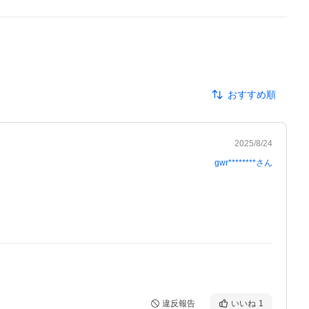
おすすめ順
2025/8/24
gwr********
さん
違反報告
いいね
1