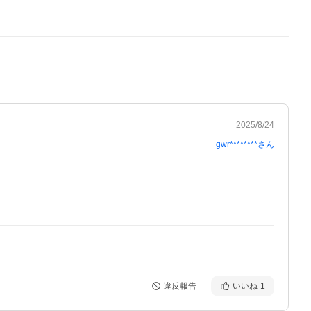
2025/8/24
gwr********
さん
違反報告
いいね
1