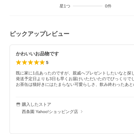
星
1
つ
0
件
ピックアップレビュー
かわいいお品物です
5
既に家に1点あったのですが、親戚へプレゼントしたいなと探
発送予定日よりも3日も早くお届けいただいたのでびっくりで
お茶缶は猫好きにはたまらない可愛らしさ、飲み終わったあと
購入したストア
西条園 Yahoo!ショッピング店