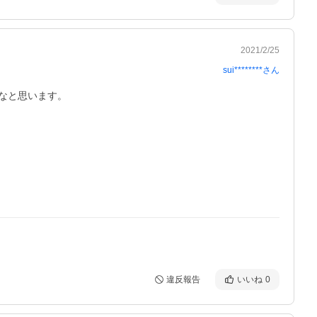
2021/2/25
sui********
さん
なと思います。
違反報告
いいね
0