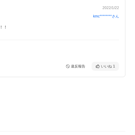
2022/1/22
kmc********
さん
！！
違反報告
いいね
1