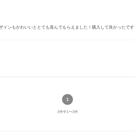
ザインもかわいいととても喜んでもらえました！購入して良かったです
1
3
件中
1
〜
3
件