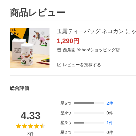
商品レビュー
1,290
円
西条園 Yahoo!ショッピング店
レビューを投稿する
総合評価
星
5
つ
2
件
4.33
星
4
つ
0
件
星
3
つ
1
件
星
2
つ
0
件
3
件