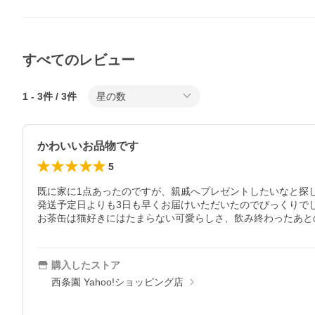
すべてのレビュー
1
-
3
件 /
3
件
星の数
かわいいお品物です
5
既に家に1点あったのですが、親戚へプレゼントしたいなと探
発送予定日よりも3日も早くお届けいただいたのでびっくりで
お茶缶は猫好きにはたまらない可愛らしさ、飲み終わったあと
購入したストア
西条園 Yahoo!ショッピング店