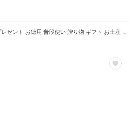
玉露ティーバッグ ネコカン にゃん吉ドーナツ 2.5g×10袋入 お中元 お茶 緑茶 日本茶 プレゼント お徳用 普段使い 贈り物 ギフト お土産 帰省土産 クリスマス