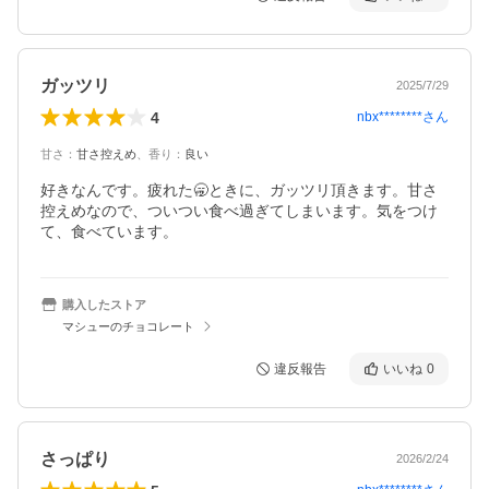
ガッツリ
2025/7/29
4
nbx********
さん
甘さ
：
甘さ控えめ
、
香り
：
良い
好きなんです。疲れた🥱ときに、ガッツリ頂きます。甘さ
控えめなので、ついつい食べ過ぎてしまいます。気をつけ
て、食べています。
購入したストア
マシューのチョコレート
違反報告
いいね
0
さっぱり
2026/2/24