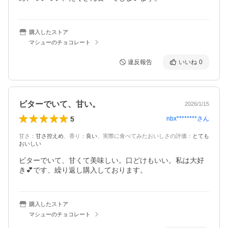
購入したストア
マシューのチョコレート
違反報告
いいね
0
ビターでいて、甘い。
2026/1/15
5
nbx********
さん
甘さ
：
甘さ控えめ
、
香り
：
良い
、
実際に食べてみたおいしさの評価
：
とても
おいしい
ビターでいて、甘くて美味しい。口どけもいい。私は大好
き💕です、繰り返し購入しております。
購入したストア
マシューのチョコレート