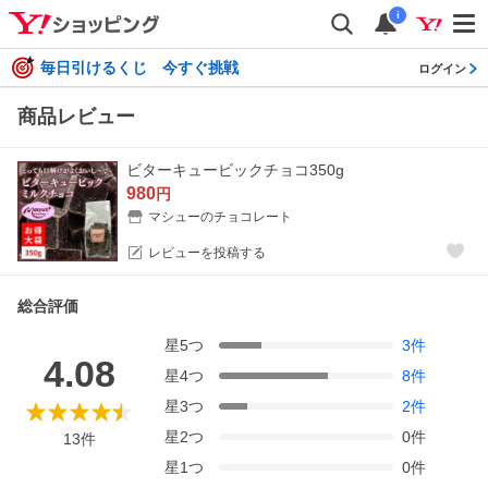
i
毎日引けるくじ 今すぐ挑戦
ログイン
商品レビュー
ビターキュービックチョコ350g
980
円
マシューのチョコレート
レビューを投稿する
総合評価
星
5
つ
3
件
4.08
星
4
つ
8
件
星
3
つ
2
件
星
2
つ
0
件
13
件
星
1
つ
0
件