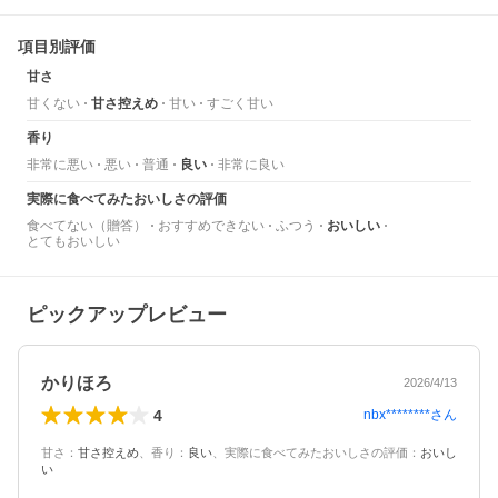
項目別評価
甘さ
甘くない
甘さ控えめ
甘い
すごく甘い
香り
非常に悪い
悪い
普通
良い
非常に良い
実際に食べてみたおいしさの評価
食べてない（贈答）
おすすめできない
ふつう
おいしい
とてもおいしい
ピックアップレビュー
かりほろ
2026/4/13
4
nbx********
さん
甘さ
：
甘さ控えめ
、
香り
：
良い
、
実際に食べてみたおいしさの評価
：
おいし
い