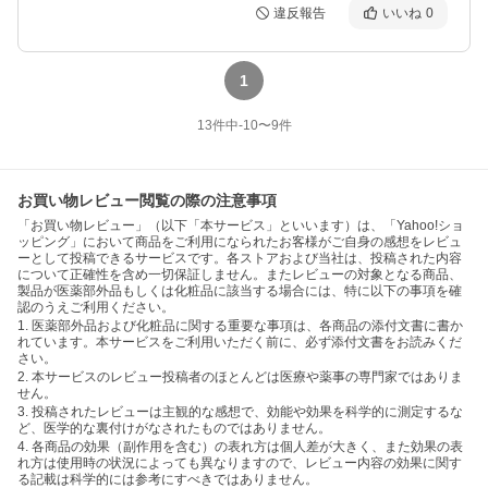
違反報告
いいね
0
1
13
件中
-10
〜
9
件
お買い物レビュー閲覧の際の注意事項
「お買い物レビュー」（以下「本サービス」といいます）は、「Yahoo!ショ
ッピング」において商品をご利用になられたお客様がご自身の感想をレビュ
ーとして投稿できるサービスです。各ストアおよび当社は、投稿された内容
について正確性を含め一切保証しません。またレビューの対象となる商品、
製品が医薬部外品もしくは化粧品に該当する場合には、特に以下の事項を確
認のうえご利用ください。
1. 医薬部外品および化粧品に関する重要な事項は、各商品の添付文書に書か
れています。本サービスをご利用いただく前に、必ず添付文書をお読みくだ
さい。
2. 本サービスのレビュー投稿者のほとんどは医療や薬事の専門家ではありま
せん。
3. 投稿されたレビューは主観的な感想で、効能や効果を科学的に測定するな
ど、医学的な裏付けがなされたものではありません。
4. 各商品の効果（副作用を含む）の表れ方は個人差が大きく、また効果の表
れ方は使用時の状況によっても異なりますので、レビュー内容の効果に関す
る記載は科学的には参考にすべきではありません。