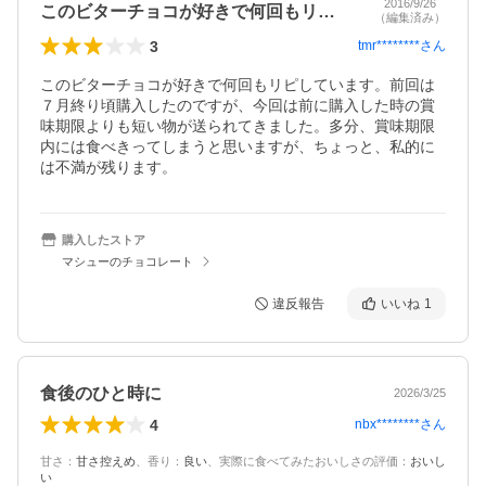
2016/9/26
このビターチョコが好きで何回もリピして…
（編集済み）
3
tmr********
さん
このビターチョコが好きで何回もリピしています。前回は
７月終り頃購入したのですが、今回は前に購入した時の賞
味期限よりも短い物が送られてきました。多分、賞味期限
内には食べきってしまうと思いますが、ちょっと、私的に
は不満が残ります。
購入したストア
マシューのチョコレート
違反報告
いいね
1
食後のひと時に
2026/3/25
4
nbx********
さん
甘さ
：
甘さ控えめ
、
香り
：
良い
、
実際に食べてみたおいしさの評価
：
おいし
い