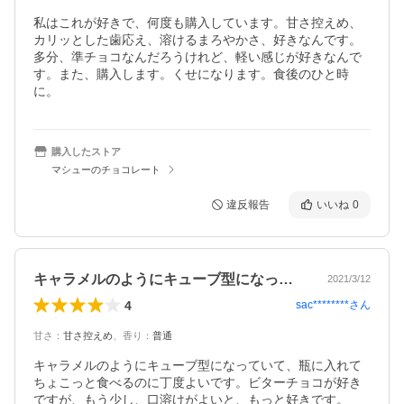
私はこれが好きで、何度も購入しています。甘さ控えめ、
カリッとした歯応え、溶けるまろやかさ、好きなんです。
多分、準チョコなんだろうけれど、軽い感じが好きなんで
す。また、購入します。くせになります。食後のひと時
に。
購入したストア
マシューのチョコレート
違反報告
いいね
0
キャラメルのようにキューブ型になってい…
2021/3/12
4
sac********
さん
甘さ
：
甘さ控えめ
、
香り
：
普通
キャラメルのようにキューブ型になっていて、瓶に入れて
ちょこっと食べるのに丁度よいです。ビターチョコが好き
ですが、もう少し、口溶けがよいと、もっと好きです。
