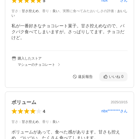
5
nbx********
さん
甘さ
：
甘さ控えめ
、
香り
：
良い
、
実際に食べてみたおいしさの評価
：
おいし
い
私が一番好きなチョコレート菓子。甘さ控えめなので、パ
クパク食べてしまいますが。さっぱりしてます。チョコだ
けど。
購入したストア
マシューのチョコレート
違反報告
いいね
0
ボリューム
2025/10/15
4
nbx********
さん
甘さ
：
甘さ控えめ
、
香り
：
良い
ボリュームがあって、食べた感があります。甘さも控え
め、ついつい、たくさん食べてしまいます。