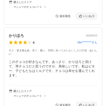
購入したストア
マシューのチョコレート
違反報告
いいね
0
かりほろ
2026/4/13
4
nbx********
さん
甘さ
：
甘さ控えめ
、
香り
：
良い
、
実際に食べてみたおいしさの評価
：
おいし
い
このチョコが好きなんです。あっさり、かりほろと溶け
て、準チョコだと思うのですが、美味しいです。私はビタ
ー、子どもたちはミルクです。チョコは幸せを運んでくれ
ます。
購入したストア
マシューのチョコレート
違反報告
いいね
0