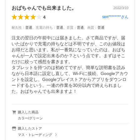
おばちゃんでも出来ました。
2022/3/10
4
sen********
さん
耐久性
：
普通
、
充電の持ち
：
普通
、
音質
：
普通
、
画質
：
普通
注文の翌日の午前中には届きました。さて商品ですが、届
いたばかりで充電の持ちなどは不明ですが、このお値段は
お得だと思います。私が一番気になっていたのは、おばち
ゃんが一人で設定出来るのか？という点です。まずはそこ
だけに絞って感想を書きます。

タブレットを持つのは初めてですが、簡単な説明書を読み
ながら日本語に設定し直して、Wi-Fiに接続、Googleアカウ
ントを設定し、Googleプレイストアからアプリをダウンロ
ードするという、一連の作業を30分以内で終えられまし
た。おばちゃんでも出来ますよ！
購入した商品
カラー/グリーン
購入したストア
マス・トレーディング