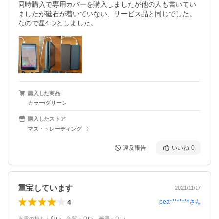
同時購入で専用カバーを購入しましたが他の人も書いてい
ましたが磁石が着いていない、サービス品と同じでした。
なので星4つとしました。
購入した商品
カラー/グリーン
購入したストア
マス・トレーディング
違反報告
いいね
0
重宝しています
2021/11/17
4
pea********
さん
充電の持ち
：
良い
、
音質
：
良い
、
画質
：
良い