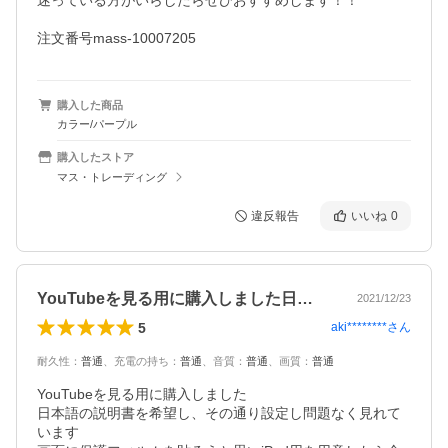
迷っている方がいらしたらぜひおすすめします！！

購入した商品
カラー/パープル
購入したストア
マス・トレーディング
違反報告
いいね
0
YouTubeを見る用に購入しました日…
2021/12/23
5
aki********
さん
耐久性
：
普通
、
充電の持ち
：
普通
、
音質
：
普通
、
画質
：
普通
YouTubeを見る用に購入しました

日本語の説明書を希望し、その通り設定し問題なく見れて
います
