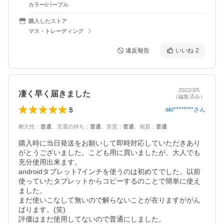
カラー/パープル
購入したストア
マス・トレーディング
違反報告
いいね
2
2022/3/5
凄く早く届きました
（編集済み）
5
aki********
さん
耐久性
：
普通
、
充電の持ち
：
普通
、
音質
：
普通
、
画質
：
普通
購入時に当日発送をお願いして即時対応していただきあり
がとうございました。こども用に買いましたが、大人でも
充分使用出来ます。

androidタブレット7インチを使うのは初めてでした。以前
使っていたタブレットからコピーするのことで簡単に使え
ました。

まだ使いこなして無いので解らないことが在りますががん
ばります。(笑)

評価はまだ使用してないので普通にしました。
