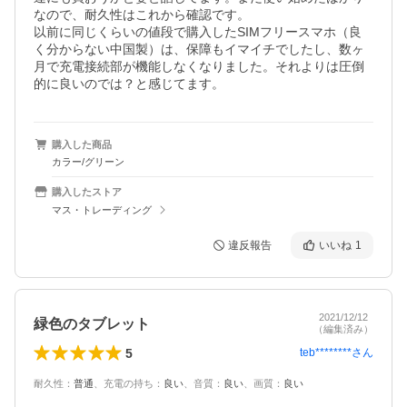
なので、耐久性はこれから確認です。

以前に同じくらいの値段で購入したSIMフリースマホ（良
く分からない中国製）は、保障もイマイチでしたし、数ヶ
月で充電接続部が機能しなくなりました。それよりは圧倒
的に良いのでは？と感じてます。
購入した商品
カラー/グリーン
購入したストア
マス・トレーディング
違反報告
いいね
1
2021/12/12
緑色のタブレット
（編集済み）
5
teb********
さん
耐久性
：
普通
、
充電の持ち
：
良い
、
音質
：
良い
、
画質
：
良い