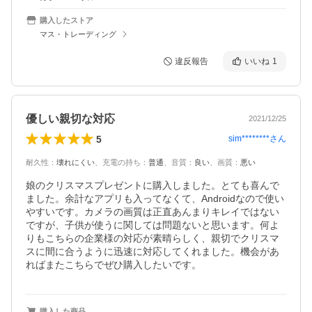
購入したストア
マス・トレーディング
違反報告
いいね
1
優しい親切な対応
2021/12/25
5
sim********
さん
耐久性
：
壊れにくい
、
充電の持ち
：
普通
、
音質
：
良い
、
画質
：
悪い
娘のクリスマスプレゼントに購入しました。とても喜んで
ました。余計なアプリも入ってなくて、Androidなので使い
やすいです。カメラの画質は正直あんまりキレイではない
ですが、子供が使うに関しては問題ないと思います。何よ
りもこちらの企業様の対応が素晴らしく、親切でクリスマ
スに間に合うように迅速に対応してくれました。機会があ
ればまたこちらでぜひ購入したいです。
購入した商品