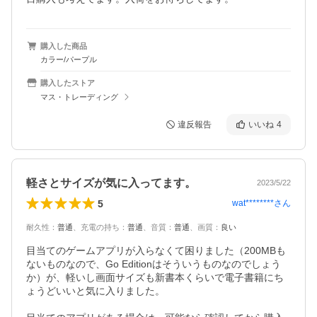
購入した商品
カラー/パープル
購入したストア
マス・トレーディング
違反報告
いいね
4
軽さとサイズが気に入ってます。
2023/5/22
5
wat********
さん
耐久性
：
普通
、
充電の持ち
：
普通
、
音質
：
普通
、
画質
：
良い
目当てのゲームアプリが入らなくて困りました（200MBも
ないものなので、Go Editionはそういうものなのでしょう
か）が、軽いし画面サイズも新書本くらいで電子書籍にち
ょうどいいと気に入りました。
