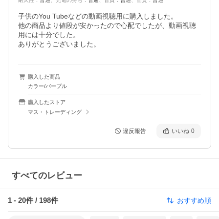
耐久性
：
普通
、
充電の持ち
：
普通
、
音質
：
普通
、
画質
：
普通
子供のYou Tubeなどの動画視聴用に購入しました。

他の商品より値段が安かったので心配でしたが、動画視聴
用には十分でした。

ありがとうございました。
購入した商品
カラー/パープル
購入したストア
マス・トレーディング
違反報告
いいね
0
すべてのレビュー
1
-
20
件 /
198
件
おすすめ順