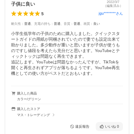
2022/3/7
子供に良い
（編集済み）
5
jgu********
さん
耐久性
：
普通
、
充電の持ち
：
普通
、
音質
：
普通
、
画質
：
良い
小学生低学年の子供のために購入しました。クイックスタ
ートガイドの用紙が同梱されていたので妻でも設定出来て
助かりました。多少動作が重いと思いますが子供が使うも
のですし値段を考えたら充分だと思います。YouTubeとテ
ィックトックは問題なく再生できます。

追記します。YouTubeは問題なかったんですが、TikTokを
開くと再生されずアプリが落ちるようです。YouTube再生
機としての使い方がベストだとおもいます。
購入した商品
カラー/グリーン
購入したストア
マス・トレーディング
違反報告
いいね
0