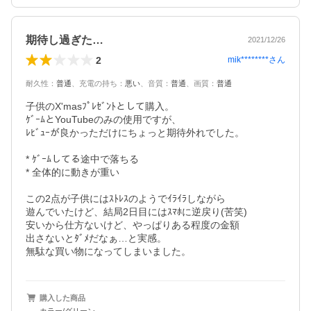
期待し過ぎた…
2021/12/26
2
mik********
さん
耐久性
：
普通
、
充電の持ち
：
悪い
、
音質
：
普通
、
画質
：
普通
子供のX'masﾌﾟﾚｾﾞﾝﾄとして購入。

ｹﾞｰﾑとYouTubeのみの使用ですが、

ﾚﾋﾞｭｰが良かっただけにちょっと期待外れでした。

* ｹﾞｰﾑしてる途中で落ちる

* 全体的に動きが重い

この2点が子供にはｽﾄﾚｽのようでｲﾗｲﾗしながら

遊んでいたけど、結局2日目にはｽﾏﾎに逆戻り(苦笑)

安いから仕方ないけど、やっぱりある程度の金額

出さないとﾀﾞﾒだなぁ…と実感。

無駄な買い物になってしまいました。
購入した商品