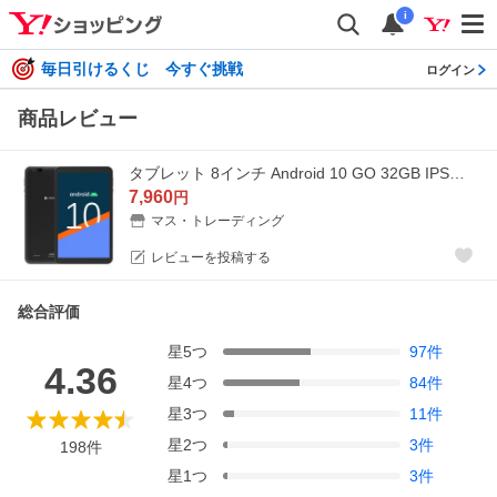
i
毎日引けるくじ 今すぐ挑戦
ログイン
商品レビュー
タブレット 8インチ Android 10 GO 32GB IPS液晶 4コアCPU Wi-Fiモデル 子供用 格安 VUCATIMES
7,960
円
マス・トレーディング
レビューを投稿する
総合評価
星
5
つ
97
件
4.36
星
4
つ
84
件
星
3
つ
11
件
星
2
つ
3
件
198
件
星
1
つ
3
件