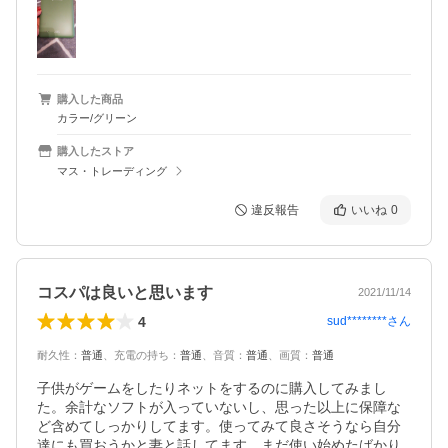
購入した商品
カラー/グリーン
購入したストア
マス・トレーディング
違反報告
いいね
0
コスパは良いと思います
2021/11/14
4
sud********
さん
耐久性
：
普通
、
充電の持ち
：
普通
、
音質
：
普通
、
画質
：
普通
子供がゲームをしたりネットをするのに購入してみまし
た。余計なソフトが入っていないし、思った以上に保障な
ど含めてしっかりしてます。使ってみて良さそうなら自分
達にも買おうかと妻と話してます。まだ使い始めたばかり