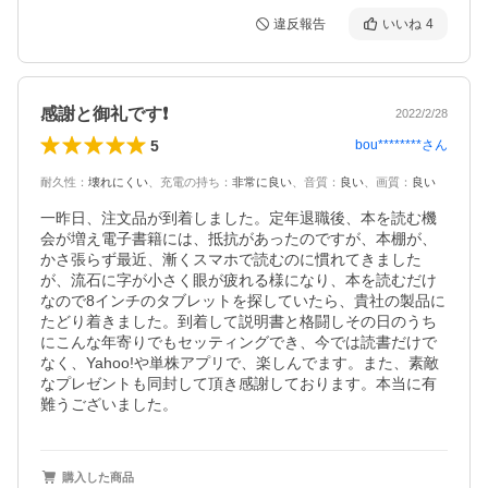
違反報告
いいね
4
感謝と御礼です❗️
2022/2/28
5
bou********
さん
耐久性
：
壊れにくい
、
充電の持ち
：
非常に良い
、
音質
：
良い
、
画質
：
良い
一昨日、注文品が到着しました。定年退職後、本を読む機
会が増え電子書籍には、抵抗があったのですが、本棚が、
かさ張らず最近、漸くスマホで読むのに慣れてきました
が、流石に字が小さく眼が疲れる様になり、本を読むだけ
なので8インチのタブレットを探していたら、貴社の製品に
たどり着きました。到着して説明書と格闘しその日のうち
にこんな年寄りでもセッティングでき、今では読書だけで
なく、Yahoo!や単株アプリで、楽しんでます。また、素敵
なプレゼントも同封して頂き感謝しております。本当に有
難うございました。
購入した商品