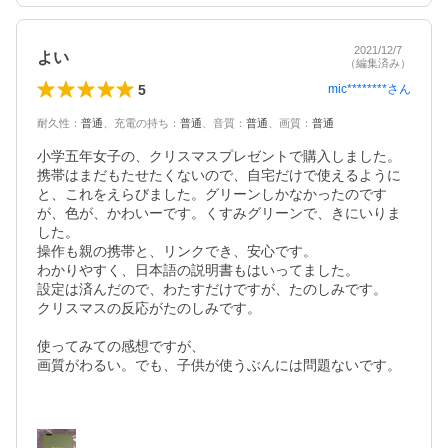
2021/12/7
よい
（編集済み）
5
mic********
さん
耐久性
：
普通
、
充電の持ち
：
普通
、
音質
：
普通
、
画質
：
普通
小学五年女子の、クリスマスプレゼントで購入しました。

携帯はまだもたせたくないので、自宅だけで使えるように
と、これをえらびました。グリーンしかなかったのです
が、色が、かわいーです。くすみグリーンで、きにいりま
した。

操作も親の携帯と、リンクでき、安心です。

わかりやすく、日本語の説明書もはいってました。

設定は済んだので、わたすだけですが、たのしみです。

クリスマスの反応がたのしみです。

使ってみての感想ですが、

画質がわるい。でも、子供が使うぶんには問題ないです。
