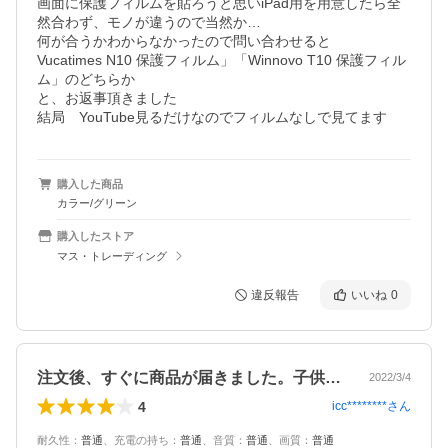
画面に保護フィルムを貼ろうと思いiPad用を用意したら全
然合わず、モノが違うので当然か…

何が合うかわからなかったので問い合わせると

Vucatimes N10 保護フィルム」「Winnovo T10 保護フィル
ム」のどちらか

と、お返事頂きました

結局　YouTube見るだけなのでフィルムなしで見てます
購入した商品
カラー/グリーン
購入したストア
マス・トレーディング
違反報告
いいね
0
注文後、すぐに商品が届きました。子供の…
2022/3/4
4
icc********
さん
耐久性
：
普通
、
充電の持ち
：
普通
、
音質
：
普通
、
画質
：
普通