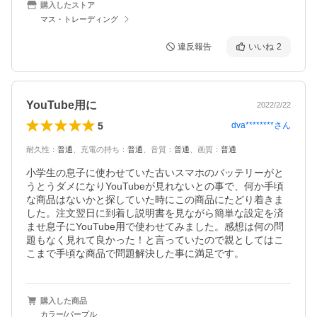
購入したストア
マス・トレーディング
違反報告
いいね
2
YouTube用に
2022/2/22
5
dva********
さん
耐久性
：
普通
、
充電の持ち
：
普通
、
音質
：
普通
、
画質
：
普通
小学生の息子に使わせていた古いスマホのバッテリーがと
うとうダメになりYouTubeが見れないとの事で、何か手頃
な商品はないかと探していた時にこの商品にたどり着きま
した。注文翌日に到着し説明書を見ながら簡単な設定を済
ませ息子にYouTube用で使わせてみました。感想は何の問
題もなく見れて良かった！と言っていたので親としてはこ
こまで手頃な商品で問題解決した事に満足です。
購入した商品
カラー/パープル