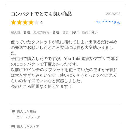
コンパクトでとても良い商品
2022/2/22
4
fuu********
さん
耐久性
：
普通
、
充電の持ち
：
普通
、
音質
：
良い
、
画質
：
良い
使っていたタブレットが急に壊れてしまい出来るだけ早め
の発送でお願いしたところ翌日には届き大変助かりまし
た。

子供用で購入したのですが。You Tube鑑賞やアプリで遊ぶ
のにコンパクトで丁度よかったです。

以前に10インチのタブレットを使っていたのですが子供に
は大きすぎたみたいで少し使いにくそうだったのでこれく
らいのサイズでいいなと実感しました。

今のところ問題なく使えてます！

購入した商品
カラー/ブラック
購入したストア