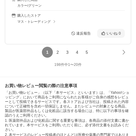
カラー/グリーン
購入したストア
マス・トレーディング
違反報告
いいね
0
1
2
3
4
5
198
件中
1
〜
20
件
お買い物レビュー閲覧の際の注意事項
「お買い物レビュー」（以下「本サービス」といいます）は、「Yahoo!ショ
ッピング」において商品をご利用になられたお客様がご自身の感想をレビュ
ーとして投稿できるサービスです。各ストアおよび当社は、投稿された内容
について正確性を含め一切保証しません。またレビューの対象となる商品、
製品が医薬部外品もしくは化粧品に該当する場合には、特に以下の事項を確
認のうえご利用ください。
1. 医薬部外品および化粧品に関する重要な事項は、各商品の添付文書に書か
れています。本サービスをご利用いただく前に、必ず添付文書をお読みくだ
さい。
2. 本サービスのレビュー投稿者のほとんどは医療や薬事の専門家ではありま