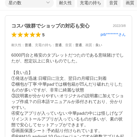
星の数
耐久性
充電の持ち
音質
画質
コスパ抜群でショップの対応も安心
2022/3/8
5
prb********
さん
耐久性
：
普通
、
充電の持ち
：
普通
、
音質
：
普通
、
画質
：
良い
6000円台と格安のタブレットだつたのである意味賭けでし
たが、想定以上に良いものでした。

【良い点】

①発送が迅速:日曜日に注文、翌日の月曜日に到着

②梱包が丁寧:中華padでは梱包箱が凹んだり破れたりした
ものが多いですが、非常に綺麗な状態

③説明書が分かりやすい:オリジナルの説明書に加えてショ
ップ作成？の日本語マニュアルか添付されており、分かり
やすい。

④変なアプリが入っていない:中華padの中には怪しげなプ
リインストールアプリが入っているものが多いが、素の状
態で安心してセットアップができます。

⑤画面保護シート:予め貼り付けられています。

⑥RAM1G android 10 Goバージョンですが複数アプリを起