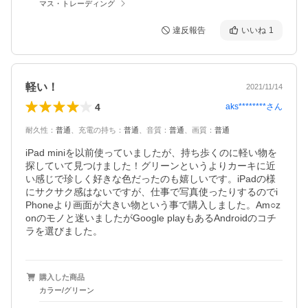
マス・トレーディング
違反報告
いいね
1
軽い！
2021/11/14
4
aks********
さん
耐久性
：
普通
、
充電の持ち
：
普通
、
音質
：
普通
、
画質
：
普通
iPad miniを以前使っていましたが、持ち歩くのに軽い物を
探していて見つけました！グリーンというよりカーキに近
い感じで珍しく好きな色だったのも嬉しいです。iPadの様
にサクサク感はないですが、仕事で写真使ったりするのでi
Phoneより画面が大きい物という事で購入しました。Am○z
onのモノと迷いましたがGoogle playもあるAndroidのコチ
ラを選びました。
購入した商品
カラー/グリーン