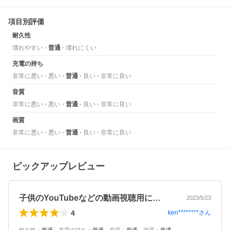
項目別評価
耐久性
壊れやすい
普通
壊れにくい
充電の持ち
非常に悪い
悪い
普通
良い
非常に良い
音質
非常に悪い
悪い
普通
良い
非常に良い
画質
非常に悪い
悪い
普通
良い
非常に良い
ピックアップレビュー
子供のYouTubeなどの動画視聴用に…
2023/5/23
4
ken********
さん