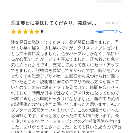
注文翌日に発送してくださり、発送翌日に…
2021/12/21
5
yum********
さん
注文翌日に発送してくださり、発送翌日に届きました。予
想より早く届き、少し早いですが、クリスマスプレゼント
として子供に渡しました。色がパープルしかなく、気にい
るか心配でしたが、とても喜んでました。落ち着いた色で
気に入ったようです。充電してあって直ぐにセットアップ
できました。説明書を希望して良かったです。時間を合わ
せたくても設定アプリがホーム画面から見つけられず困っ
ていたところ、説明書に全てのアプリの表示方法が載って
いたので、無事に設定アプリを見つけて、時間を合わせら
れました。時間が日本ではなく、アメリカになってたので
日本に直したら時間ピッタリになりました。箱の中の英語
の説明書だけでは本当に困ってしまったと思います。ACア
ダプターと充電ケーブルも付いて、このお値段はたいへん
お値打ちです。ずっと欲しかったので大切に使います。長
く使いたいのでヤフーショッピングの5年補償保険を付けま
した。ありがとうございました。とても良いと思うので2台
目購入も考えてます。入荷をお待ちしてます。