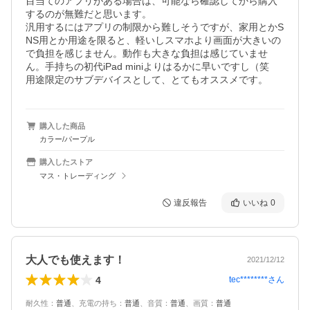
目当てのアプリがある場合は、可能なら確認してから購入
するのが無難だと思います。

汎用するにはアプリの制限から難しそうですが、家用とかS
NS用とか用途を限ると、軽いしスマホより画面が大きいの
で負担を感じません。動作も大きな負担は感じていませ
ん。手持ちの初代iPad miniよりはるかに早いですし（笑

用途限定のサブデバイスとして、とてもオススメです。
購入した商品
カラー/パープル
購入したストア
マス・トレーディング
違反報告
いいね
0
大人でも使えます！
2021/12/12
4
tec********
さん
耐久性
：
普通
、
充電の持ち
：
普通
、
音質
：
普通
、
画質
：
普通