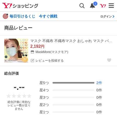
i
毎日引けるくじ 今すぐ挑戦
ログイン
商品レビュー
マスク 不織布 不織布マスク おしゃれ マスク バイカラー マスク カラーマスク 不織布 プリーツマスク 小顔マスク マスクモア 80枚入り
2,192
円
MaskMore(マスクモア)
レビューを投稿する
総合評価
星
5
つ
2
件
-.--
星
4
つ
0
件
星
3
つ
0
件
総合評価に有効な
星
2
つ
0
件
レビュー数が足り
ません
星
1
つ
0
件