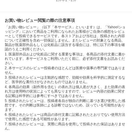
2
件中
1
〜
2
件
お買い物レビュー閲覧の際の注意事項
「お買い物レビュー」（以下「本サービス」といいます）は、「Yahoo!ショ
ッピング」において商品をご利用になられたお客様がご自身の感想をレビュ
ーとして投稿できるサービスです。各ストアおよび当社は、投稿された内容
について正確性を含め一切保証しません。またレビューの対象となる商品、
製品が医薬部外品もしくは化粧品に該当する場合には、特に以下の事項を確
認のうえご利用ください。
1. 医薬部外品および化粧品に関する重要な事項は、各商品の添付文書に書か
れています。本サービスをご利用いただく前に、必ず添付文書をお読みくだ
さい。
2. 本サービスのレビュー投稿者のほとんどは医療や薬事の専門家ではありま
せん。
3. 投稿されたレビューは主観的な感想で、効能や効果を科学的に測定するな
ど、医学的な裏付けがなされたものではありません。
4. 各商品の効果（副作用を含む）の表れ方は個人差が大きく、また効果の表
れ方は使用時の状況によっても異なりますので、レビュー内容の効果に関す
る記載は科学的には参考にすべきではありません。
5. 投稿されたレビューは、投稿者各自が独自の判断に基づき選び使用した感
想です。その判断は医師による診断ではないため、誤っている可能性があり
ます。
6. 投稿されたレビューは商品の添付文書に記載されたとおりでない使用方法
で使用した感想である可能性があります。
7. 投稿されたレビューは、実際に商品を使用して投稿された保証はありませ
ん。