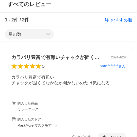
すべてのレビュー
1
-
2
件 /
2
件
おすすめ順
星の数
カラバリ豊富で有難いチャックが固くてな…
2024/4/29
5
aaa********
さん
カラバリ豊富で有難い 

チャックが固くてなかなか開かないのだけ気になる
購入した商品
カラー/ローズ
購入したストア
MaskMore(マスクモア)