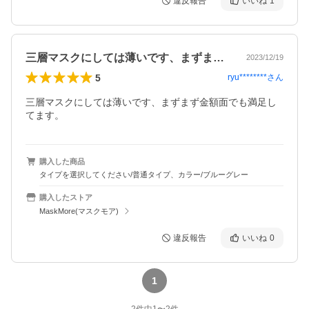
違反報告
いいね
1
三層マスクにしては薄いです、まずまず金…
2023/12/19
5
ryu********
さん
三層マスクにしては薄いです、まずまず金額面でも満足し
てます。
購入した商品
タイプを選択してください/普通タイプ、カラー/ブルーグレー
購入したストア
MaskMore(マスクモア)
違反報告
いいね
0
1