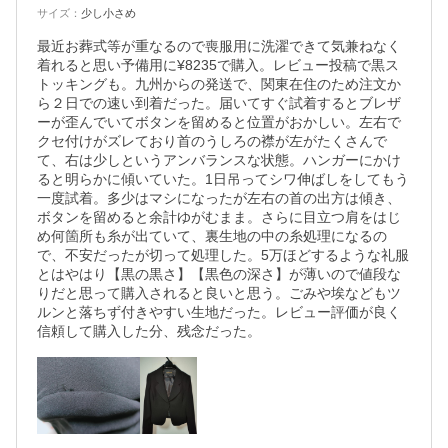
サイズ
：
少し小さめ
最近お葬式等が重なるので喪服用に洗濯できて気兼ねなく
着れると思い予備用に¥8235で購入。レビュー投稿で黒ス
トッキングも。九州からの発送で、関東在住のため注文か
ら２日での速い到着だった。届いてすぐ試着するとブレザ
ーが歪んでいてボタンを留めると位置がおかしい。左右で
クセ付けがズレており首のうしろの襟が左がたくさんで
て、右は少しというアンバランスな状態。ハンガーにかけ
ると明らかに傾いていた。1日吊ってシワ伸ばしをしてもう
一度試着。多少はマシになったが左右の首の出方は傾き、
ボタンを留めると余計ゆがむまま。さらに目立つ肩をはじ
め何箇所も糸が出ていて、裏生地の中の糸処理になるの
で、不安だったが切って処理した。5万ほどするような礼服
とはやはり【黒の黒さ】【黒色の深さ】が薄いので値段な
りだと思って購入されると良いと思う。ごみや埃などもツ
ルンと落ちず付きやすい生地だった。レビュー評価が良く
信頼して購入した分、残念だった。