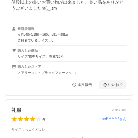
値段以上の良いお買い物が出来ました。良い品をありがと
うございましたm(._.)m
投稿者情報
女性/40代/156～160cm/51～55kg
普段着ているサイズ：L
購入した商品
サイズ/標準サイズ、在庫/13号
購入したストア
メアリーココ・ブラックフォーマル
違反報告
いいね
9
礼服
2019/10/1
4
bel********
さん
サイズ
：
ちょうどよい