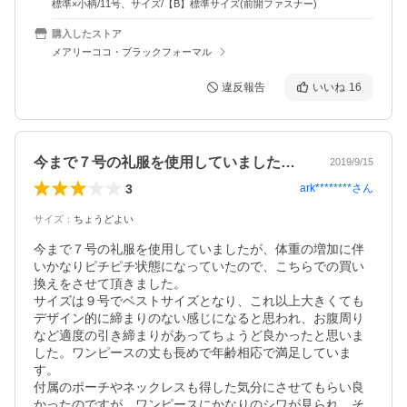
標準×小柄/11号、サイズ/【B】標準サイズ(前開ファスナー)
購入したストア
メアリーココ・ブラックフォーマル
違反報告
いいね
16
今まで７号の礼服を使用していましたが、…
2019/9/15
3
ark********
さん
サイズ
：
ちょうどよい
今まで７号の礼服を使用していましたが、体重の増加に伴
いかなりピチピチ状態になっていたので、こちらでの買い
換えをさせて頂きました。

サイズは９号でベストサイズとなり、これ以上大きくても
デザイン的に締まりのない感じになると思われ、お腹周り
など適度の引き締まりがあってちょうど良かったと思いま
した。ワンピースの丈も長めで年齢相応で満足していま
す。

付属のポーチやネックレスも得した気分にさせてもらい良
かったのですが、ワンピースにかなりのシワが見られ、そ