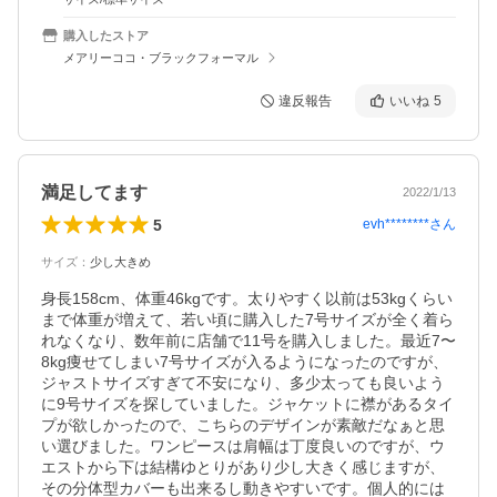
購入したストア
メアリーココ・ブラックフォーマル
違反報告
いいね
5
満足してます
2022/1/13
5
evh********
さん
サイズ
：
少し大きめ
身長158cm、体重46kgです。太りやすく以前は53kgくらい
まで体重が増えて、若い頃に購入した7号サイズが全く着ら
れなくなり、数年前に店舗で11号を購入しました。最近7〜
8kg痩せてしまい7号サイズが入るようになったのですが、
ジャストサイズすぎて不安になり、多少太っても良いよう
に9号サイズを探していました。ジャケットに襟があるタイ
プが欲しかったので、こちらのデザインが素敵だなぁと思
い選びました。ワンピースは肩幅は丁度良いのですが、ウ
エストから下は結構ゆとりがあり少し大きく感じますが、
その分体型カバーも出来るし動きやすいです。個人的には