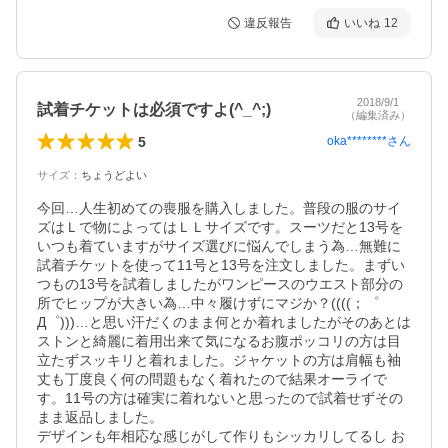
違反報告
いいね
12
2018/9/1
試着チケットは必須ですよ(^_^;)
（編集済み）
5
oka********
さん
サイズ
：
ちょうどよい
今回…人生初めての喪服を購入しました。普段の服のサイ
ズはＬで物によってはＬＬサイズです。スーツだと13号を
いつも着ていますがサイズ選びに悩んでしまう為…無難に
試着チケットを使って11号と13号を注文しました。まずい
つもの13号を試着しましたがワンピースのウエスト部分の
所でヒップが大きい為…中々履けずにマジか？((((；゜
Д゜)))…と思い汗だくのまま何とか着れましたがそのあとは
ストンと綺麗に着用出来て気になるお腹ポッコリの方は目
立たずスッキリと着れました。ジャケットの方は肩幅も袖
丈も丁度良く何の問題もなく着れたので結果オーライで
す。11号の方は確実に着れないと思ったので試着せずその
まま返品しました。

デザインも年相応な感じがして作りもシッカリしてるし お