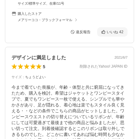
サイズ/標準サイズ、在庫/11号
購入したストア
メアリーココ・ブラックフォーマル
違反報告
いいね
42
デザインに満足しました
2021/6/7
5
削除されたYahoo! JAPAN ID
サイズ
：
ちょうどよい
今まで着ていた喪服が、年齢・体型と共に窮屈になってき
たため、購入を検討。希望はジャケットとワンピースタイ
プで、夏でもワンピース一枚で使える、シンプルでも華や
かさがあり、足が隠れる、着心地は楽でもスタイル良く見
える・・などの条件でこちらの商品がヒットしました。ワ
ンピースウエストの切り替えについているリボンが、年齢
にしては可愛過ぎて最後まで他の商品と悩みましたが、思
い切って注文。到着後確認するとこのリボンは取り外しで
きるものでした。どこかに書いてあれば悩む時間も少なか