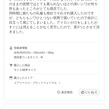
のままの状態ではとても着られないほどの深いシワが何カ
所もあったところがとても残念でした。

同時期に娘たちの礼服も他社でそれぞれ購入したのです
が、どちらもシワひとつない状態で届いていたので余計に
目立って感じてしまいました。アイロンがけをしましたが
すぐには消えることがなく苦労したので、星3つとさせて頂
きました。
投稿者情報
女性/50代/151～155cm/51～55kg
普段着ているサイズ：M
購入した商品
サイズ/標準サイズ
購入したストア
メアリーココ・ブラックフォーマル
違反報告
いいね
1