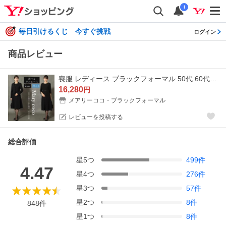
i
毎日引けるくじ 今すぐ挑戦
ログイン
商品レビュー
喪服 レディース ブラックフォーマル 50代 60代 40代 30代 洗える 礼服 ロング丈 大きいサイズ 小さいサイズ オールシーズン イージーケア MK-0108
16,280
円
メアリーココ・ブラックフォーマル
レビューを投稿する
総合評価
星
5
つ
499
件
4.47
星
4
つ
276
件
星
3
つ
57
件
星
2
つ
8
件
848
件
星
1
つ
8
件