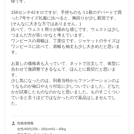
様です。

156センチ42キロですが、手持ちのもう1着のデパートで買
った7号サイズ礼服に比べると、胸回りが少し窮屈です。
(そんなに大きな方ではありません。)

比べて、ウェスト周りが緩めな感じです。ウェストは少し
つまんだ方が良いかなと考えています。

ワンピースの肩幅は、丁度位です。ジャケットのサイズは
ワンピースに比べて、肩幅も袖丈も少し大きめだと思いま
す。

お直しの価格表も入っていて、ネットで注文して、体型に
合わせて微調整できるなんて、ほんとに親切だと思いま
す。

少し気になったのは、到着当時からファンデーションのよ
うなものが袖口やえり付近に少しついていました。どなた
かが試着したものなのかなと思いました。ものすごくつい
ていると言うほどではなかったので返品はしませんでし
た。
投稿者情報
女性/40代/156～160cm/41～45kg