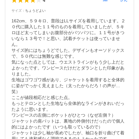
4
sal********
さん
サイズ
：
ちょうどよい
162cm、５９キロ、普段はLLサイズを着用しています。２
０代に購入した１１号のものを着用していましたが、５キ
ロほど太ってしまいお腹部分がパツパツに。１１号がきつ
いなら１３号で！と思い、試着チケットは使っていませ
ん。

サイズ的にはちょうどでした。デザインもオーソドックス
で、５０代には無難な感じです。

気になった点としては、ウエストラインがもう少し上だと
よかったです。ワンピースだけだとダランとした印象があ
りました。

生地はゴワゴワ感があり、ジャケットを着用すると全体的
に姿がでっかく見えました（太ったからだろ！の声が…
笑）

ここが値段相応だと感じた点。

もっとテロンとした生地なら全体的なラインがきれいだっ
たように思います。

ワンピースの左側にポケットがひとつ（なぜ左側？）

ジャケットの肩パットは、裏地の外側付けだったので個人
的にはよかったです（いつも取っているので）

ジャケットは少し袖が長めでしたが、袖口を折り曲げて着
用しても違和感なく調節できるのもよかったです。
