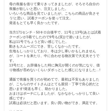
母の喪服を借りて乗りきってきましたが、そろそろ自分の
喪服が欲しいと思い、注文しました。

いろいろな商品を見ていましたが、こちらの商品が良さそ
う!と思い、試着クーポンを使って注文。

発送もとても早く良かったです。

当方171センチ・50キロ台後半で、11号と13号(あとは試着
クーポンが3着でしたので9号も(笑))で迷いましたが、

私は11号でちょうど良い感じでした。

動きもスムーズにでき、苦しくなかったです。

生地もしっかりしており、冬は少し寒いかもしれません
が、コートを来たり、中に合わせる物次第で大丈夫そうで
す。

13号だと、お辞儀をした時に胸元が開くのが気になり、借
り物感が否めないくらいダボっとした感じになりました…!

通販で喪服を買うのが初めてで、最初は不安もありました
が、こちらのサイトさんはとても親切・丁寧で良心的だと
思います!発送も早く、助かりました。

おまけはポーチにしましたが、なかなかしっかりして良い
感じです♪

試着は必須だと思います。良い買い物ができ、満足です。
