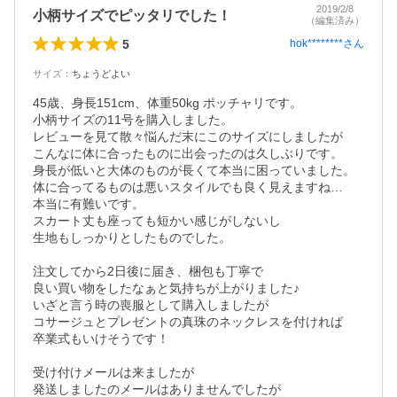
2019/2/8
小柄サイズでピッタリでした！
（編集済み）
5
hok********
さん
サイズ
：
ちょうどよい
45歳、身長151cm、体重50kg ポッチャリです。

小柄サイズの11号を購入しました。

レビューを見て散々悩んだ末にこのサイズにしましたが

こんなに体に合ったものに出会ったのは久しぶりです。

身長が低いと大体のものが長くて本当に困っていました。

体に合ってるものは悪いスタイルでも良く見えますね…

本当に有難いです。

スカート丈も座っても短かい感じがしないし

生地もしっかりとしたものでした。

注文してから2日後に届き、梱包も丁寧で

良い買い物をしたなぁと気持ちが上がりました♪

いざと言う時の喪服として購入しましたが

コサージュとプレゼントの真珠のネックレスを付ければ

卒業式もいけそうです！

受け付けメールは来ましたが

発送しましたのメールはありませんでしたが
