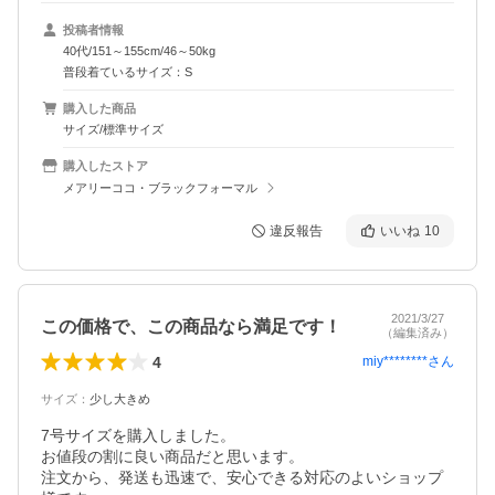
投稿者情報
40代/151～155cm/46～50kg
普段着ているサイズ：S
購入した商品
サイズ/標準サイズ
購入したストア
メアリーココ・ブラックフォーマル
違反報告
いいね
10
2021/3/27
この価格で、この商品なら満足です！
（編集済み）
4
miy********
さん
サイズ
：
少し大きめ
7号サイズを購入しました。

お値段の割に良い商品だと思います。

注文から、発送も迅速で、安心できる対応のよいショップ