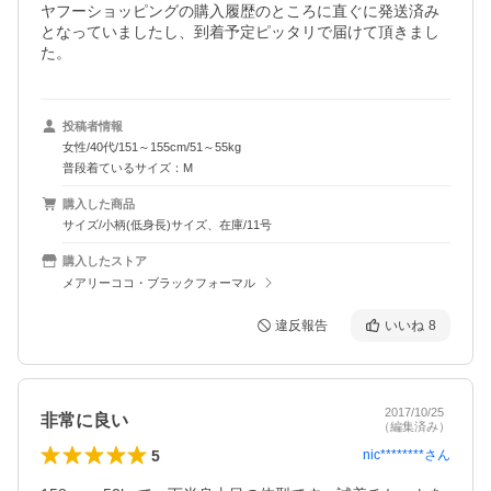
ヤフーショッピングの購入履歴のところに直ぐに発送済み
となっていましたし、到着予定ピッタリで届けて頂きまし
た。
投稿者情報
女性/40代/151～155cm/51～55kg
普段着ているサイズ：M
購入した商品
サイズ/小柄(低身長)サイズ、在庫/11号
購入したストア
メアリーココ・ブラックフォーマル
違反報告
いいね
8
2017/10/25
非常に良い
（編集済み）
5
nic********
さん