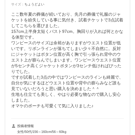
サイズ
：
ちょうどよい
ここ数年夏の葬儀が続いており、先月の葬儀で礼服のジャ
ケットを紛失している事に気付き、試着チケットで3点試着
してこちらを選びました。

157cm上半身太短くバスト97cm。胸回りが入れば何とかな
る体型です。

ワンピースのサイズは余裕がありますがウエスト位置が低
いです。リボンラインが落ちてしまい少々不自然に。反対
にジャケットはボタン位置が高く胸で引っ張られ背中のウ
エスト上が膨らんでしまいます。ワンピースウエスト位置
が5センチ高くジャケットボタンが3センチ低ければぴった
りでした。

ですが試着した3点の中ではワンピースのラインも綺麗で、
自分が気にするほどウエスト位置や背中の膨らみなど誰も
見ていないだろうと思い購入を決めました＾＾

生地も仕立ても美しく、やはり必要な物なので購入し安心
しました。

オマケのポーチも可愛くて気に入りました♪
投稿者情報
女性/50代/156～160cm/56～60kg