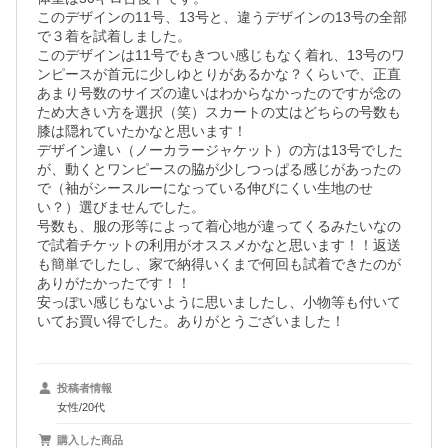
このデザインの11号、13号と、違うデザインの13号の全部
で３着を試着しました。

このデザインは11号でもきつい感じもなく着れ、13号のワ
ンピースが首元に少しゆとりがあるかな？くらいで、正直
あまり号数のサイズの違いはわからなかったのですが念の
ため大きい方を選択（笑）スカートの丈はどちらの号数も
膝は隠れていたかなと思います！

デザイン違い（ノーカラージャケット）の方は13号でした
が、動くとワンピースの脇が少しつっぱる感じがあったの
で（袖がシースルーになっている伸びにくい生地のせ
い？）選びませんでした。

号数も、服の形等によって着心地が違ってくるみたいなの
で試着チケットの利用がオススメかなと思います！！返送
も簡単でしたし、家で納得いくまで何回も試着できたのが
ありがたかったです！！

安っぽい感じもないように思いましたし、小物等も付いて
いてお買い得でした。ありがとうございました！
投稿者情報
女性/20代
購入した商品