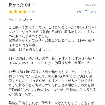
良かったです！！
2021/3/14
4
yuy********
さん
サイズ
：
少し大きめ
ここ数年で太ってしまい、これまで着ていた9号の礼服がパ
ツパツになったので、職場の卒園式に着る物をと、こちら
の礼服にたどりつきました。

試着チケットを使いサイズ表などに参考にし、11号小柄サ
イズと13号を試着。

結果、13号を購入しました。

11号の方は身長が低いので、袖、着丈ともに丈感は小柄サ
イズの方がぴったりでしたが、胸辺りが少し窮屈でした。

13号の方は胸の辺りに大分余裕がありました。こちらは小
柄サイズがなかったので、私の身長(153㎝)ではやはり袖、
着丈ともに長いのですが、袖はスリットが入っていて折り
返して着ることが出来るのでそれほど問題なく、着丈も膝
下5㎝ほどで少し長めにはなりますが、年齢のことも考える
と問題ないです。

早速先日着ましたが、仕事上、かがんだりすることも多か