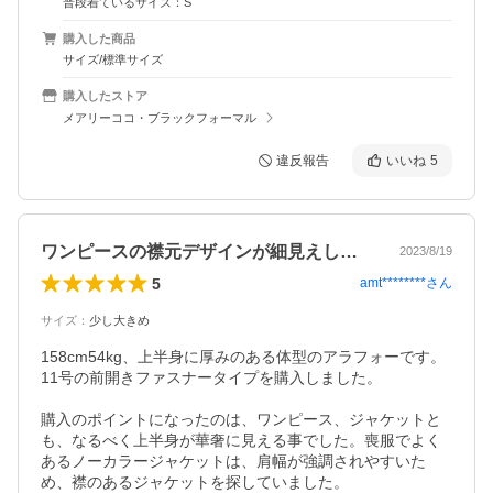
普段着ているサイズ：S
購入した商品
サイズ/標準サイズ
購入したストア
メアリーココ・ブラックフォーマル
違反報告
いいね
5
ワンピースの襟元デザインが細見えします
2023/8/19
5
amt********
さん
サイズ
：
少し大きめ
158cm54kg、上半身に厚みのある体型のアラフォーです。
11号の前開きファスナータイプを購入しました。

購入のポイントになったのは、ワンピース、ジャケットと
も、なるべく上半身が華奢に見える事でした。喪服でよく
あるノーカラージャケットは、肩幅が強調されやすいた
め、襟のあるジャケットを探していました。
