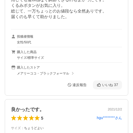
くるみボタンがお気に入り。

総じて、一万ちょっとのお値段なら全然ありです。

届くのも早くて助かりました。
投稿者情報
女性/50代
購入した商品
サイズ/標準サイズ
購入したストア
メアリーココ・ブラックフォーマル
違反報告
いいね
37
良かったです。
2021/12/2
5
hgu********
さん
サイズ
：
ちょうどよい