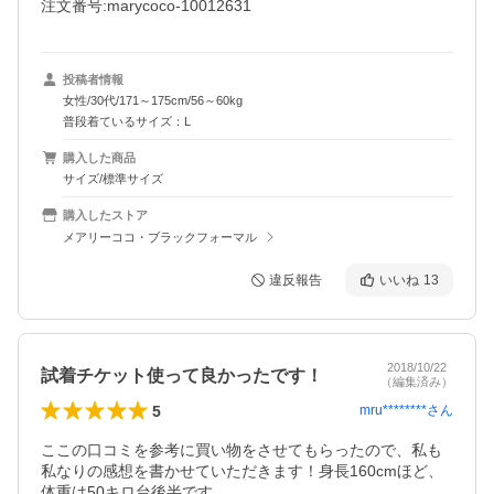
注文番号:marycoco-10012631
投稿者情報
女性/30代/171～175cm/56～60kg
普段着ているサイズ：L
購入した商品
サイズ/標準サイズ
購入したストア
メアリーココ・ブラックフォーマル
違反報告
いいね
13
2018/10/22
試着チケット使って良かったです！
（編集済み）
5
mru********
さん
ここの口コミを参考に買い物をさせてもらったので、私も
私なりの感想を書かせていただきます！身長160cmほど、
体重は50キロ台後半です。
