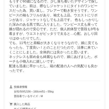
もうすぐ60歳になるので、少し落ち着いたデザインで探し
ていました。前は、襟なしジャケットにタイトのワンピー
スだった為、買い直し。フレアーで動き安そうです。ワン
ピースの袖もフリルがあり、袖丈も上品。ウエストにリボ
ンがあり、ジャケットなしでも上品です。 色もしっかりし
た深みのある黒で気に入りました。ワンピース丈も座って
膝が隠れるので安心です。ただ、個人的体型で普段も9号を
着ますが、ウエストがピッタリで太ると…心配。おしり回
りはゆったりでした。

でも、11号だと肩幅が大きくなりそうなので、娘に見ても
らったら、丁度良い！とのことだつたので、法事に来てい
くことにしました。全体的には良かったと思います。

ネックレスも留め金も綺麗なもので、娘にあげました。ポ
ーチも小物入れに嬉しいです。

配達も迅速に早かったし、箱の配達の人への気配りも良か
ったです。
投稿者情報
女性/50代/156～160cm/51～55kg
普段着ているサイズ：M
購入した商品
サイズ/標準サイズ