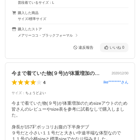
普段着ているサイズ：L
購入した商品
サイズ/標準サイズ
購入したストア
メアリーココ・ブラックフォーマル
違反報告
いいね
0
今まで着ていた物(９号)が体重増加のた…
2020/12/30
4
ike********
さん
サイズ
：
ちょうどよい
今まで着ていた物(９号)が体重増加のためsizeアウトのため

皆さんのレビューやsize表を参考に試着なしで購入しまし
た。

身長が157㌢ポッコリお腹の下半身デブ

９号だと小さい１１号だと大きい中途半端な体型なので

１１号の小柄sizeと標準sizeでかなり悩みました。
