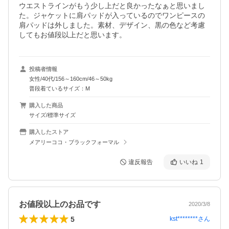
ウエストラインがもう少し上だと良かったなぁと思いまし
た。ジャケットに肩パッドが入っているのでワンピースの
肩パッドは外しました。素材、デザイン、黒の色など考慮
してもお値段以上だと思います。
投稿者情報
女性/40代/156～160cm/46～50kg
普段着ているサイズ：M
購入した商品
サイズ/標準サイズ
購入したストア
メアリーココ・ブラックフォーマル
違反報告
いいね
1
お値段以上のお品です
2020/3/8
5
kst********
さん