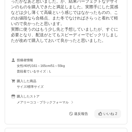
ったかなあと思いました。が、結果パーフェクトなデザイ
ンのものを購入できたと満足しました。実際手にした質感
などは少し薄くて高級という感じではなかったものの、こ
のお値段なら合格点、また冬でなければさらっと着れて軽
いので良かったと思います。

実際に使うのはもう少し先と予想していましたが、すぐに
必要となり、配送がとてもスピーディーでビックリしまし
たが改めて購入しておいて良かったと思いました。
投稿者情報
女性/40代/161～165cm/51～55kg
普段着ているサイズ：L
購入した商品
サイズ/標準サイズ
購入したストア
メアリーココ・ブラックフォーマル
違反報告
いいね
2