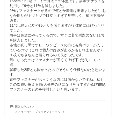
158cm・52kgで、下半身太目の体型です。試着チケットを
利用して9号と11号を試しました。

9号はファスナー上がるので何とか着用は出来ましたが、お
なか周りがキツキツで目立ちすぎて見苦しく、補正下着が
必要。

11号は胸元にややゆとりを感じますが全体的にはぴったり
でした。

弔事は突然にやってくるので、すぐに着て問題のない11号
を購入しました。

布地が真っ黒ですし、ワンピースの方にも肩パットが入っ
ているので（これは個人の好みがあるかもしれませんが）
１枚でもきちんと着られるので良かったです。

気になったのはファスナーが固くて上げ下げがしにくい
点。

試着した2着とも固かったのでそういう仕様なのだと思いま
す。

背中ファスナーがおっくうな方には向かないですね。私も
この次買い換える時(大分先の話になりそうですが)は前開き
ファスナーのものを検討したいと思います。
購入したストア
メアリーココ・ブラックフォーマル