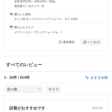
女性/40代/151～155cm/51～55kg
普段着ているサイズ：M
購入した商品
タイプ/B-ボックスプリーツワンピース、サイズ/9号
購入したストア
メアリーココ・ブラックフォーマル
違反報告
いいね
0
すべてのレビュー
1
-
20
件 /
814
件
おすすめ順
星の数
サイズ
試着がおすすめです
2020/2/9