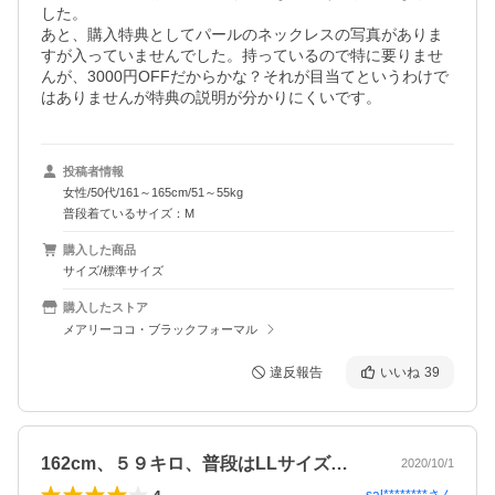
した。

あと、購入特典としてパールのネックレスの写真がありま
すが入っていませんでした。持っているので特に要りませ
んが、3000円OFFだからかな？それが目当てというわけで
はありませんが特典の説明が分かりにくいです。
投稿者情報
女性/50代/161～165cm/51～55kg
普段着ているサイズ：M
購入した商品
サイズ/標準サイズ
購入したストア
メアリーココ・ブラックフォーマル
違反報告
いいね
39
162cm、５９キロ、普段はLLサイズ…
2020/10/1