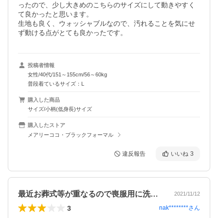
ったので、少し大きめのこちらのサイズにして動きやすく
て良かったと思います。

生地も良く、ウォッシャブルなので、汚れることを気にせ
ず動ける点がとても良かったです。
投稿者情報
女性/40代/151～155cm/56～60kg
普段着ているサイズ：L
購入した商品
サイズ/小柄(低身長)サイズ
購入したストア
メアリーココ・ブラックフォーマル
違反報告
いいね
3
最近お葬式等が重なるので喪服用に洗濯で…
2021/11/12
3
nak********
さん