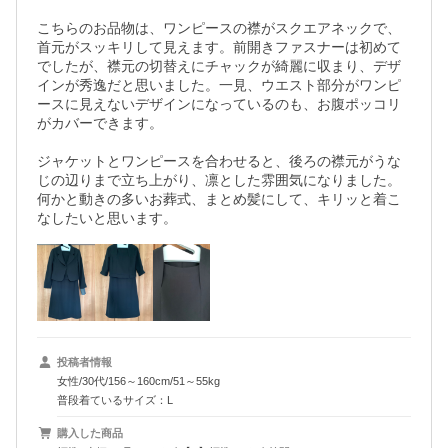
こちらのお品物は、ワンピースの襟がスクエアネックで、
首元がスッキリして見えます。前開きファスナーは初めて
でしたが、襟元の切替えにチャックが綺麗に収まり、デザ
インが秀逸だと思いました。一見、ウエスト部分がワンピ
ースに見えないデザインになっているのも、お腹ポッコリ
がカバーできます。

ジャケットとワンピースを合わせると、後ろの襟元がうな
じの辺りまで立ち上がり、凛とした雰囲気になりました。
何かと動きの多いお葬式、まとめ髪にして、キリッと着こ
なしたいと思います。
投稿者情報
女性/30代/156～160cm/51～55kg
普段着ているサイズ：L
購入した商品