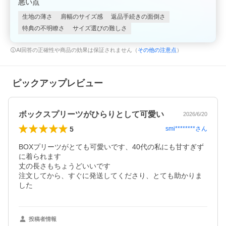
悪い点
生地の薄さ
肩幅のサイズ感
返品手続きの面倒さ
特典の不明瞭さ
サイズ選びの難しさ
AI回答の正確性や商品の効果は保証されません（
その他の注意点
）
ピックアップレビュー
ボックスプリーツがひらりとして可愛い
2026/6/20
5
smi********
さん
BOXプリーツがとても可愛いです、40代の私にも甘すぎず
に着られます

丈の長さもちょうどいいです

注文してから、すぐに発送してくださり、とても助かりま
した
投稿者情報