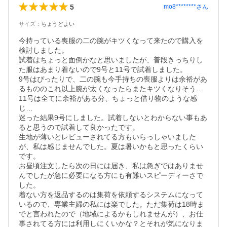
5
mo8********
さん
サイズ
：
ちょうどよい
今持っている喪服の二の腕がキツくなって来たので購入を
検討しました。

試着はちょっと面倒かなと思いましたが、普段きっちりし
た服はあまり着ないので9号と11号で試着しました。

9号はぴったりで、二の腕も今手持ちの喪服よりは余裕があ
るもののこれ以上腕が太くなったらまたキツくなりそう…

11号は全てに余裕がある分、ちょっと借り物のような感
じ…

迷った結果9号にしました。試着しないとわからない事もあ
ると思うので試着して良かったです。

生地が薄いとレビューされてる方もいらっしゃいました
が、私は感じませんでした。夏は暑いかもと思ったくらい
です。

お昼頃注文したら次の日には届き、私は急ぎではありませ
んでしたが急に必要になる方にも有難いスピーディーさで
した。

着ない方を返品するのは集荷を依頼するシステムになって
いるので、専業主婦の私には楽でした。ただ集荷は18時ま
でと言われたので（地域によるかもしれませんが）、お仕
事されてる方には利用しにくいかな？とそれが気になりま