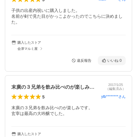
子供の出産内祝いに購入しました。

名前が剣で見た目がかっこよかったのでこちらに決めまし
た。
購入したストア
会津マルミ屋
違反報告
いいね
0
2017/1/25
末廣の３兄弟を飲み比べのが楽しみです。…
（編集済み）
5
ytb********
さん
末廣の３兄弟を飲み比べのが楽しみです。

玄宰は最高の大吟醸でした。
購入したストア