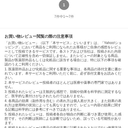
1
7
件中
1
〜
7
件
お買い物レビュー閲覧の際の注意事項
「お買い物レビュー」（以下「本サービス」といいます）は、「Yahoo!ショ
ッピング」において商品をご利用になられたお客様がご自身の感想をレビュ
ーとして投稿できるサービスです。各ストアおよび当社は、投稿された内容
について正確性を含め一切保証しません。またレビューの対象となる商品、
製品が医薬部外品もしくは化粧品に該当する場合には、特に以下の事項を確
認のうえご利用ください。
1. 医薬部外品および化粧品に関する重要な事項は、各商品の添付文書に書か
れています。本サービスをご利用いただく前に、必ず添付文書をお読みくだ
さい。
2. 本サービスのレビュー投稿者のほとんどは医療や薬事の専門家ではありま
せん。
3. 投稿されたレビューは主観的な感想で、効能や効果を科学的に測定するな
ど、医学的な裏付けがなされたものではありません。
4. 各商品の効果（副作用を含む）の表れ方は個人差が大きく、また効果の表
れ方は使用時の状況によっても異なりますので、レビュー内容の効果に関す
る記載は科学的には参考にすべきではありません。
5. 投稿されたレビューは、投稿者各自が独自の判断に基づき選び使用した感
想です。その判断は医師による診断ではないため、誤っている可能性があり
ます。
6. 投稿されたレビューは商品の添付文書に記載されたとおりでない使用方法