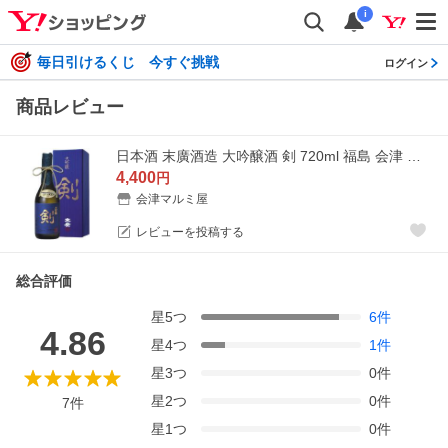
i
毎日引けるくじ 今すぐ挑戦
ログイン
商品レビュー
日本酒 末廣酒造 大吟醸酒 剣 720ml 福島 会津 地酒 ギフト プレゼント 贈り物
4,400
円
会津マルミ屋
レビューを投稿する
総合評価
星
5
つ
6
件
4.86
星
4
つ
1
件
星
3
つ
0
件
星
2
つ
0
件
7
件
星
1
つ
0
件