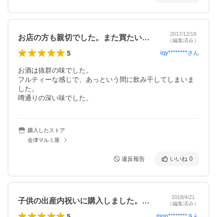
2017/12/19
お店の方も親切でした。また買たいです。
（編集済み）
5
iqy********
さん
お酒は抜群の味でした。

フルティーな感じで、あっという間に飲み干してしまいま
した。

噂通りの深い味でした。
購入したストア
会津マルミ屋
違反報告
いいね
0
2018/4/21
子供の出産内祝いに購入しました。名前が…
（編集済み）
5
mon********
さん