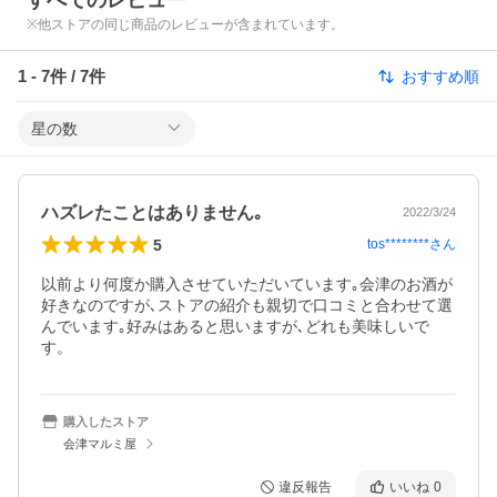
すべてのレビュー
※他ストアの同じ商品のレビューが含まれています。
1
-
7
件 /
7
件
おすすめ順
星の数
ハズレたことはありません｡
2022/3/24
5
tos********
さん
以前より何度か購入させていただいています｡会津のお酒が
好きなのですが､ストアの紹介も親切で口コミと合わせて選
んでいます｡好みはあると思いますが､どれも美味しいで
す。
購入したストア
会津マルミ屋
違反報告
いいね
0