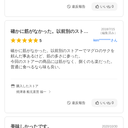
違反報告
いいね
0
2018/7/15
確かに筋がなかった。以前別のストアーで…
（編集済み）
5
ken********
さん
確かに筋がなかった。以前別のストアーでマグロのサクを
頼んだ事あるけど、筋の多さに参った。

今回のストアーの商品には筋がなく、捌くのも楽だった。
普通に食べるなら味も良い。
購入したストア
焼津港 船元直営 福一
違反報告
いいね
0
美味しかったです。
2020/10/30