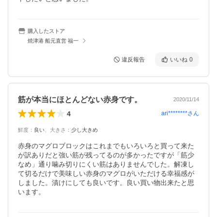
購入したストア
焼津港 船元直営 福一
違反報告
いいね
0
筋が本当にほとんどない赤身です。
2020/11/14
4
ari********
さん
鮮度
：
良い
、
大きさ
：
少し大きめ
赤身のマグロブロックはこれまでもいろいろと買って来た
が訳ありだと強い筋が残ってるのが多かったですが「筋少
なめ」通り噛み切りにくい筋はありませんでした。解凍し
て切るだけで美味しい赤身のマグロがいただける幸福感が
しました。漬けにしても良いです。良い買い物出来たと思
います。