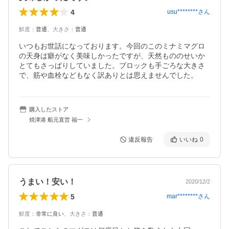
4
usu********
さん
鮮度
：
普通
、
大きさ
：
普通
いつもお世話になっております。今回のこのミナミマグロ
の天身は癖がなく美味しかったですが、天然もののせいか
とてもさっぱりしていました。ブロックも手ごろな大きさ
で、筋や血栓などもなく訳ありとは思えませんでした。
購入したストア
焼津港 船元直営 福一
違反報告
いいね
0
うまい！安い！
2020/12/2
5
mar********
さん
鮮度
：
非常に良い
、
大きさ
：
普通