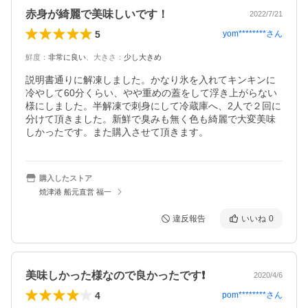
赤身が綺麗で美味しいです！
2022/7/21
5
yom********
さん
鮮度
：
非常に良い
、
大きさ
：
少し大きめ
説明書通りに解凍しました。かなり氷を入れてキンキンに
冷やして60分くらい、やや重めの蓋をして浮き上がらない
様にしました。半解凍で刺身にして冷蔵庫へ、2人で２回に
分けて頂きました。新鮮で臭みも無く色も綺麗で大変美味
しかったです。また購入させて頂きます。
購入したストア
焼津港 船元直営 福一
違反報告
いいね
0
美味しかった様なので良かったです❗
2020/4/6
4
pom********
さん