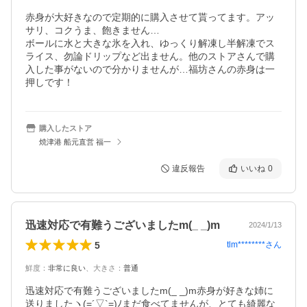
赤身が大好きなので定期的に購入させて貰ってます。アッ
サリ、コクうま、飽きません…

ボールに水と大きな氷を入れ、ゆっくり解凍し半解凍でス
ライス、勿論ドリップなど出ません。他のストアさんで購
入した事がないので分かりませんが…福坊さんの赤身は一
押しです！
購入したストア
焼津港 船元直営 福一
違反報告
いいね
0
迅速対応で有難うございましたm(_ _)m
2024/1/13
5
tlm********
さん
鮮度
：
非常に良い
、
大きさ
：
普通
迅速対応で有難うございましたm(_ _)m赤身が好きな姉に
送りましたヽ(=´▽`=)ﾉまだ食べてませんが、とても綺麗な