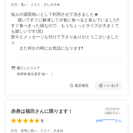
鮮度
：
良い
、
大きさ
：
少し小さめ
知人の退院祝いとして利用させて頂きました★

  　届いてすぐに解凍して夕食に食べると喜んでいました❗

すぐ食べきった様なので、もうちょっとサイズが大きくて
も嬉しいです(笑)

熨斗とメッセージも付けて下さりありがとうございました
☆

　　また何かの時にお世話になります❗
購入したストア
焼津港 船元直営 福一
違反報告
いいね
0
2022/9/30
赤身は福坊さんに限ります！
（編集済み）
5
yom********
さん
鮮度
：
非常に良い
、
大きさ
：
大きめ