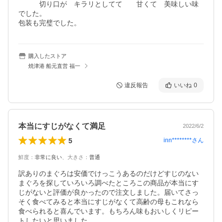
　　　切り口が　キラリとしてて　　甘くて　美味しい味
でした。

包装も完璧でした。
購入したストア
焼津港 船元直営 福一
違反報告
いいね
0
本当にすじがなくて満足
2022/6/2
5
inn********
さん
鮮度
：
非常に良い
、
大きさ
：
普通
訳ありのまぐろは安価でけっこうあるのだけどすじのない
まぐろを探していろいろ調べたところこの商品が本当にす
じがないと評価が良かったので注文しました。届いてさっ
そく食べてみると本当にすじがなくて高齢の母もこれなら
食べられると喜んでいます。もちろん味もおいしくリピー
トしたいと思いました。