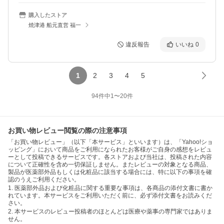
購入したストア
焼津港 船元直営 福一
違反報告
いいね
0
1
2
3
4
5
94
件中
1
〜
20
件
お買い物レビュー閲覧の際の注意事項
「お買い物レビュー」（以下「本サービス」といいます）は、「Yahoo!ショ
ッピング」において商品をご利用になられたお客様がご自身の感想をレビュ
ーとして投稿できるサービスです。各ストアおよび当社は、投稿された内容
について正確性を含め一切保証しません。またレビューの対象となる商品、
製品が医薬部外品もしくは化粧品に該当する場合には、特に以下の事項を確
認のうえご利用ください。
1. 医薬部外品および化粧品に関する重要な事項は、各商品の添付文書に書か
れています。本サービスをご利用いただく前に、必ず添付文書をお読みくだ
さい。
2. 本サービスのレビュー投稿者のほとんどは医療や薬事の専門家ではありま
せん。