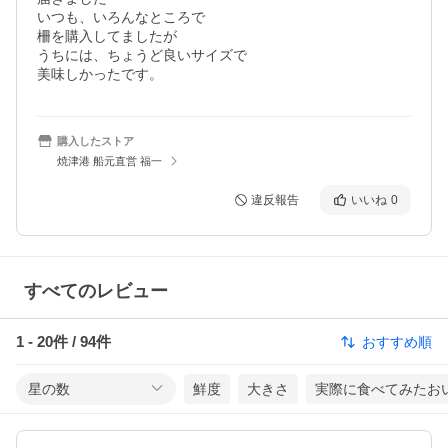
いつも、いろんなところで

柵を購入してましたが

うちには、ちょうど良いサイズで

美味しかったです。
購入したストア
焼津港 船元直営 福一
違反報告
いいね
0
すべてのレビュー
1
-
20
件 /
94
件
おすすめ順
星の数
鮮度
大きさ
実際に食べてみたお