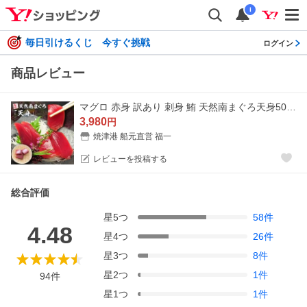
i
毎日引けるくじ 今すぐ挑戦
ログイン
商品レビュー
マグロ 赤身 訳あり 刺身 鮪 天然南まぐろ天身500g 筋少なめ 80191
3,980
円
焼津港 船元直営 福一
レビューを投稿する
総合評価
星
5
つ
58
件
4.48
星
4
つ
26
件
星
3
つ
8
件
星
2
つ
1
件
94
件
星
1
つ
1
件