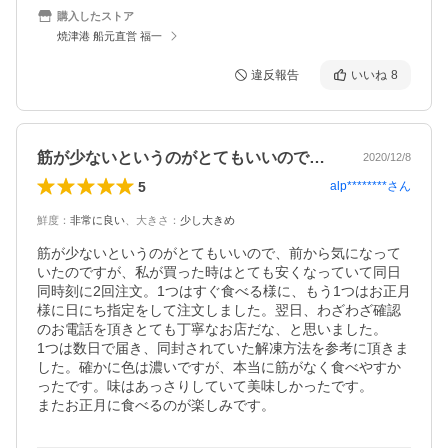
購入したストア
焼津港 船元直営 福一
違反報告
いいね
8
筋が少ないというのがとてもいいので、前…
2020/12/8
5
alp********
さん
鮮度
：
非常に良い
、
大きさ
：
少し大きめ
筋が少ないというのがとてもいいので、前から気になって
いたのですが、私が買った時はとても安くなっていて同日
同時刻に2回注文。1つはすぐ食べる様に、もう1つはお正月
様に日にち指定をして注文しました。翌日、わざわざ確認
のお電話を頂きとても丁寧なお店だな、と思いました。

1つは数日で届き、同封されていた解凍方法を参考に頂きま
した。確かに色は濃いですが、本当に筋がなく食べやすか
ったです。味はあっさりしていて美味しかったです。

またお正月に食べるのが楽しみです。