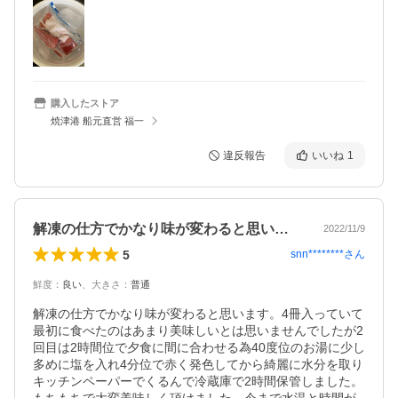
購入したストア
焼津港 船元直営 福一
違反報告
いいね
1
解凍の仕方でかなり味が変わると思います…
2022/11/9
5
snn********
さん
鮮度
：
良い
、
大きさ
：
普通
解凍の仕方でかなり味が変わると思います。4冊入っていて
最初に食べたのはあまり美味しいとは思いませんでしたが2
回目は2時間位で夕食に間に合わせる為40度位のお湯に少し
多めに塩を入れ4分位で赤く発色してから綺麗に水分を取り
キッチンペーパーでくるんで冷蔵庫で2時間保管しました。