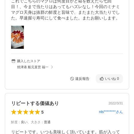
これでこちらのマグロは何度目かと箱を数えたら七回
目！、今まで当たりはあってもハズレなし！今回のミナミ
マグロ天身は抜群の鮮度と旨味で、またまた大当たりでし
た。早速握り寿司にして食べました。またお願いします。
購入したストア
焼津港 船元直営 福一
違反報告
いいね
0
リピートする価値あり
2022/3/31
5
nts********
さん
鮮度
：
良い
、
大きさ
：
普通
リピートです。いつも美味しく頂いています。筋が入って