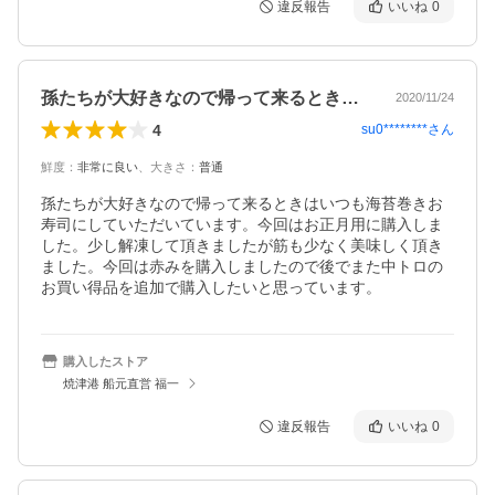
違反報告
いいね
0
孫たちが大好きなので帰って来るときはい…
2020/11/24
4
su0********
さん
鮮度
：
非常に良い
、
大きさ
：
普通
孫たちが大好きなので帰って来るときはいつも海苔巻きお
寿司にしていただいています。今回はお正月用に購入しま
した。少し解凍して頂きましたが筋も少なく美味しく頂き
ました。今回は赤みを購入しましたので後でまた中トロの
お買い得品を追加で購入したいと思っています。
購入したストア
焼津港 船元直営 福一
違反報告
いいね
0