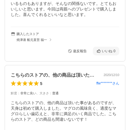
いるものもありますが、そんなの関係ないです。とてもお
いしいと思います。今回は両親へのプレゼントで購入しま
した。喜んでくれるといいなと思います。
購入したストア
焼津港 船元直営 福一
違反報告
いいね
0
こちらのストアの、他の商品は頂いた事が…
2020/12/10
5
ffw********
さん
鮮度
：
非常に良い
、
大きさ
：
普通
こちらのストアの、他の商品は頂いた事があるのですが、
天身は初めて購入しました。マグロの風味良く、適度なマ
グロらしい歯応えと、非常に満足のいく商品でした。こち
らのストア、どの商品も間違いないです！