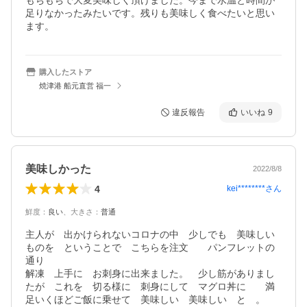
もちもちで大変美味しく頂けました。今まで水温と時間が
足りなかったみたいです。残りも美味しく食べたいと思い
ます。
購入したストア
焼津港 船元直営 福一
違反報告
いいね
9
美味しかった
2022/8/8
4
kei********
さん
鮮度
：
良い
、
大きさ
：
普通
主人が　出かけられないコロナの中　少しでも　美味しい
ものを　ということで　こちらを注文　　パンフレットの
通り

解凍　上手に　お刺身に出来ました。　少し筋がありまし
たが　これを　切る様に　刺身にして　マグロ丼に　　満
足いくほどご飯に乗せて　美味しい　美味しい　と　。　