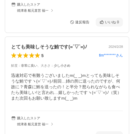
購入したストア
焼津港 船元直営 福一
違反報告
いいね
0
とても美味しそうな鮪です(=´▽`=)ﾉ
2024/2/28
5
tlm********
さん
鮮度
：
非常に良い
、
大きさ
：
少し小さめ
迅速対応で有難うございましたm(_ _)mとっても美味しそ
うな鮪ですヽ(=´▽`=)ﾉ前回…姉の所に送ったのですが、何
故に？青森に鮪を送ったの！と半分？怒られながらも食べ
たら美味しい!と言われ…嬉しかったですヽ(=´▽`=)ﾉ（笑）
また次回もお願い致しますm(_ _)m
購入したストア
焼津港 船元直営 福一