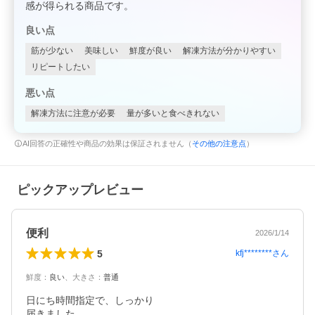
感が得られる商品です。
良い点
筋が少ない
美味しい
鮮度が良い
解凍方法が分かりやすい
リピートしたい
悪い点
解凍方法に注意が必要
量が多いと食べきれない
AI回答の正確性や商品の効果は保証されません（
その他の注意点
）
ピックアップレビュー
便利
2026/1/14
5
kfj********
さん
鮮度
：
良い
、
大きさ
：
普通
日にち時間指定で、しっかり

届きました
