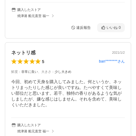
購入したストア
焼津港 船元直営 福一
違反報告
いいね
0
ネットリ感
2021/1/2
5
ban********
さん
鮮度
：
非常に良い
、
大きさ
：
少し大きめ
今回、初めて天身を購入してみました。何というか、ネッ
トリまったりした感じが良いですね。たべやすくて美味し
い部位だと思います。若干、独特の香りがあるような気が
しましたが、嫌な感じはしません。それを含めて、美味し
くいただきました。
購入したストア
焼津港 船元直営 福一