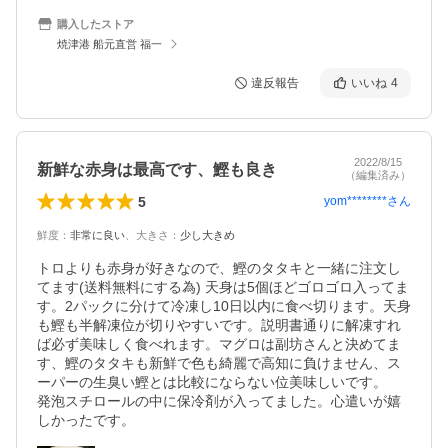
購入したストア
焼津港 船元直営 福一
違反報告
いいね
4
2022/8/15
新鮮な赤身は最高です、鰹も良き
（編集済み）
5
yom********
さん
鮮度
：
非常に良い
、
大きさ
：
少し大きめ
トロよりも赤身が好きなので、鰹のタタキと一緒に注文し
てます(送料無料にする為) 天身は5個ほどゴロゴロ入ってま
す。2パックに分けて冷凍し10日以内に食べ切ります。天身
も鰹も半解凍位が切りやすいです。説明書通りに解凍すれ
ば必ず美味しく食べれます。マグロは副坊さんと決めてま
す、鰹のタタキも新鮮で色も綺麗で高知に負けません、ス
ーパーの生臭い鰹とは比較にならない位美味しいです。

発泡スチロールの中に保冷剤が入ってました。心遣いが嬉
しかったです。