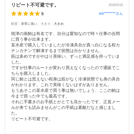
リピート不可避です。
2020/2/15
5
exi********
さん
鮮度
：
非常に良い
、
大きさ
：
大きめ
焼津の南鮪は有名です、自分は愛知なので時々仕事の合間
に買う事が出来ます。

某水産で購入していましたが冷凍具合が真っ白になる程カ
チンカチンで解凍するまで状態は分かりません、

筋は多めですがやはり美味い、ずっと満足感を持っていま
した。

ですが仕事のルートが変わり買えなくなったので通販でこ
ちらを購入しました。

同じ鮪とは思えない程身は筋がなく冷凍状態でも身の具合
がわかります。これで美味くないはずがありません。

もうあそこの某水産で買う事は無いでしょう、ここの鮪は
今まで買った中でも最高です。

それに手書きのお手紙とかとても良かったです、正直メー
ルが来ても読みませんがこの手紙は素敵だなと感じまし
た。

リピート不可避です。