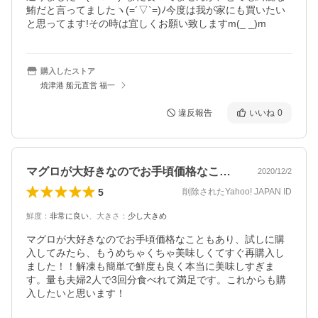
鮪だと言ってましたヽ(=´▽`=)ﾉ今度は我が家にも買いたい
と思ってます!その時は宜しくお願い致しますm(_ _)m
購入したストア
焼津港 船元直営 福一
違反報告
いいね
0
マグロが大好きなのでお手頃価格なことも…
2020/12/2
5
削除されたYahoo! JAPAN ID
鮮度
：
非常に良い
、
大きさ
：
少し大きめ
マグロが大好きなのでお手頃価格なこともあり、試しに購
入してみたら、もうめちゃくちゃ美味しくてすぐ再購入し
ました！！解凍も簡単で鮮度も良く本当に美味しすぎま
す。量も夫婦2人で3回分食べれて満足です。これからも購
入したいと思います！