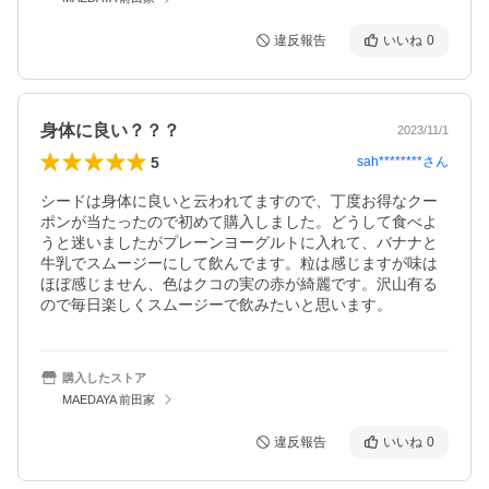
違反報告
いいね
0
身体に良い？？？
2023/11/1
5
sah********
さん
シードは身体に良いと云われてますので、丁度お得なクー
ポンが当たったので初めて購入しました。どうして食べよ
うと迷いましたがプレーンヨーグルトに入れて、バナナと
牛乳でスムージーにして飲んでます。粒は感じますが味は
ほぼ感じません、色はクコの実の赤が綺麗です。沢山有る
ので毎日楽しくスムージーで飲みたいと思います。
購入したストア
MAEDAYA 前田家
違反報告
いいね
0