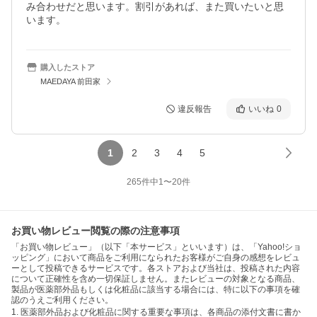
み合わせだと思います。割引があれば、また買いたいと思
います。
購入したストア
MAEDAYA 前田家
違反報告
いいね
0
1
2
3
4
5
265
件中
1
〜
20
件
お買い物レビュー閲覧の際の注意事項
「お買い物レビュー」（以下「本サービス」といいます）は、「Yahoo!ショ
ッピング」において商品をご利用になられたお客様がご自身の感想をレビュ
ーとして投稿できるサービスです。各ストアおよび当社は、投稿された内容
について正確性を含め一切保証しません。またレビューの対象となる商品、
製品が医薬部外品もしくは化粧品に該当する場合には、特に以下の事項を確
認のうえご利用ください。
1. 医薬部外品および化粧品に関する重要な事項は、各商品の添付文書に書か