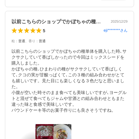
以前こちらのショップでかぼちゃの種単体…
2025/12/29
5
eji********
さん
粒
：
普通
、
香り
：
普通
以前こちらのショップでかぼちゃの種単体を購入した時､サ
クサクしていて香ばしかったので今回はミックスシードを
購入しました。

かぼちゃの種､ひまわりの種がサクサクしていて香ばしく
て､クコの実が甘酸っぱくて､この３種の組み合わせがとて
も嬉しいです。見た目にも楽しくなる３色だなと思いまし
た。

小腹が空いた時そのまま食べても美味しいですが､ヨーグル
トと混ぜて食べてもジャムや甘酒との組み合わせともまた
違った味と食感で美味しいです。

パウンドケーキ等のお菓子作りにも良さそうですね。
