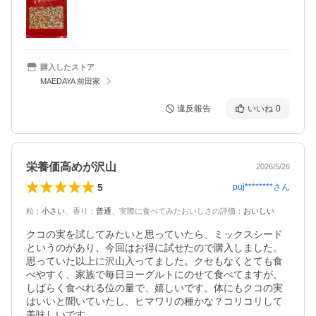
購入したストア
MAEDAYA 前田家
違反報告
いいね
0
栄養価高めが沢山
2026/5/26
5
puj********
さん
粒
：
小さい
、
香り
：
普通
、
実際に食べてみたおいしさの評価
：
おいしい
クコの実を試してみたいと思っていたら、ミックスシード
というのがあり、今回はお得に試せたので購入しました。
思っていた以上に沢山入ってました。クセもなくとても食
べやすく、家族で毎日ヨーグルトにのせて食べてますが、
しばらく食べれる位の量で、嬉しいです。体にもクコの実
はいいと聞いていたし、ヒマワリの種かな？コリコリして
美味しいです。