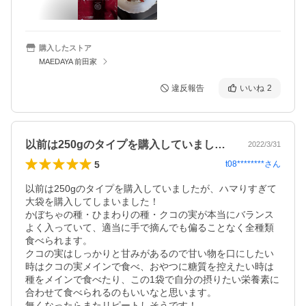
購入したストア
MAEDAYA 前田家
違反報告
いいね
2
以前は250gのタイプを購入していまし…
2022/3/31
5
t08********
さん
以前は250gのタイプを購入していましたが、ハマりすぎて
大袋を購入してしまいました！

かぼちゃの種・ひまわりの種・クコの実が本当にバランス
よく入っていて、適当に手で摘んでも偏ることなく全種類
食べられます。

クコの実はしっかりと甘みがあるので甘い物を口にしたい
時はクコの実メインで食べ、おやつに糖質を控えたい時は
種をメインで食べたり、この1袋で自分の摂りたい栄養素に
合わせて食べられるのもいいなと思います。

無くなったらまたリピートしそうです！