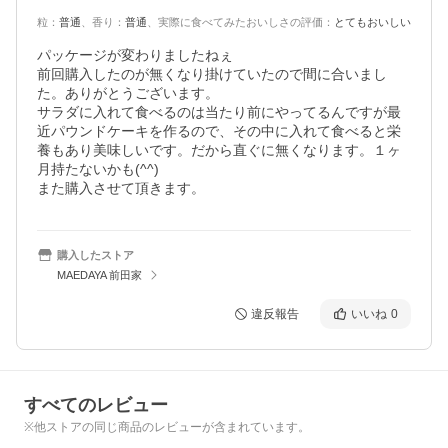
粒
：
普通
、
香り
：
普通
、
実際に食べてみたおいしさの評価
：
とてもおいしい
パッケージが変わりましたねぇ

前回購入したのが無くなり掛けていたので間に合いまし
た。ありがとうございます。

サラダに入れて食べるのは当たり前にやってるんですが最
近パウンドケーキを作るので、その中に入れて食べると栄
養もあり美味しいです。だから直ぐに無くなります。１ヶ
月持たないかも(^^)

また購入させて頂きます。
購入したストア
MAEDAYA 前田家
違反報告
いいね
0
すべてのレビュー
※他ストアの同じ商品のレビューが含まれています。