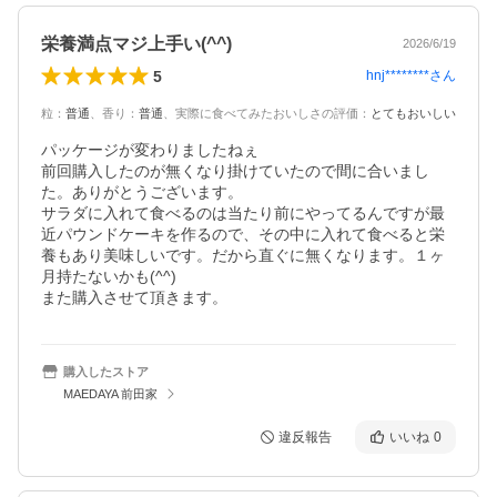
栄養満点マジ上手い(^^)
2026/6/19
5
hnj********
さん
粒
：
普通
、
香り
：
普通
、
実際に食べてみたおいしさの評価
：
とてもおいしい
パッケージが変わりましたねぇ

前回購入したのが無くなり掛けていたので間に合いまし
た。ありがとうございます。

サラダに入れて食べるのは当たり前にやってるんですが最
近パウンドケーキを作るので、その中に入れて食べると栄
養もあり美味しいです。だから直ぐに無くなります。１ヶ
月持たないかも(^^)

また購入させて頂きます。
購入したストア
MAEDAYA 前田家
違反報告
いいね
0