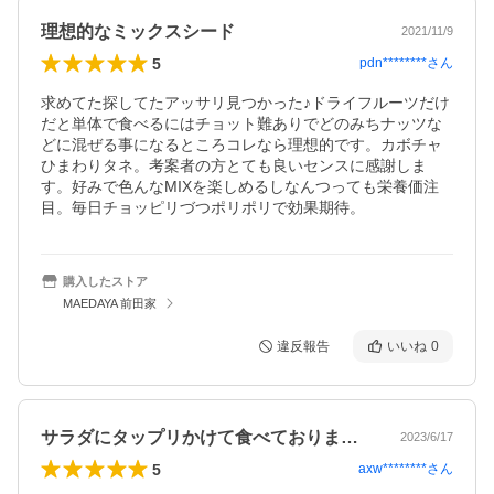
理想的なミックスシード
2021/11/9
5
pdn********
さん
求めてた探してたアッサリ見つかった♪ドライフルーツだけ
だと単体で食べるにはチョット難ありでどのみちナッツな
どに混ぜる事になるところコレなら理想的です。カボチャ
ひまわりタネ。考案者の方とても良いセンスに感謝しま
す。好みで色んなMIXを楽しめるしなんつっても栄養価注
目。毎日チョッピリづつポリポリで効果期待。
購入したストア
MAEDAYA 前田家
違反報告
いいね
0
サラダにタップリかけて食べておりますが…
2023/6/17
5
axw********
さん