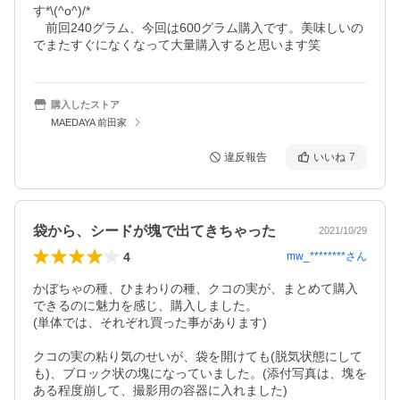
す*\(^o^)/*

　前回240グラム、今回は600グラム購入です。美味しいの
でまたすぐになくなって大量購入すると思います笑
購入したストア
MAEDAYA 前田家
違反報告
いいね
7
袋から、シードが塊で出てきちゃった
2021/10/29
4
mw_********
さん
かぼちゃの種、ひまわりの種、クコの実が、まとめて購入
できるのに魅力を感じ、購入しました。

(単体では、それぞれ買った事があります)

クコの実の粘り気のせいが、袋を開けても(脱気状態にして
も)、ブロック状の塊になっていました。(添付写真は、塊を
ある程度崩して、撮影用の容器に入れました)
