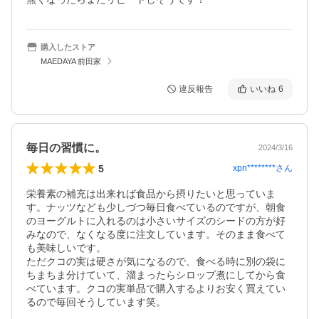
購入したストア
MAEDAYA 前田家
違反報告
いいね
6
毎日の習慣に。
2024/3/16
5
xpn********
さん
栄養素の補充は出来れば食品から摂りたいと思っていま
す。ナッツなども少しづつ毎日食べているのですが、朝食
のヨーグルトに入れるのは小さいサイズのシードの方が好
みなので、なくなる度に注文しています。そのまま食べて
も美味しいです。

ただクコの実は硬さが気になるので、食べる時に別の袋に
ちまちま分けていて、溜まったらシロップ煮にしてから食
べています。クコの実単品で購入するよりお安く買えてい
るので毎回そうしています笑。