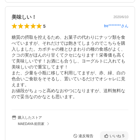
美味しい！
2020/6/10
5
tre********
さん
糖質の摂取を控えるため、お菓子の代わりにナッツ類を食
べていますが、それだけでは飽きてしまうのでこちらを購
入しました。カボチャの種とひまわりの種の食感がよく、
クコの実がほんのり甘くてクセになります！栄養価も高く
て美味しいです！お酒にも合うし、ヨーグルトに入れても
美味しいので重宝してます！

また、少量を小瓶に移して利用してますが、赤、緑、白の
色合いご食欲をそそるし、置いているだけでオシャレに見
えます。

お値段がちょっと高めなおやつになりますが、送料無料な
ので妥当なのかなとも思います。
購入したストア
MAEDAYA 前田家
違反報告
いいね
5