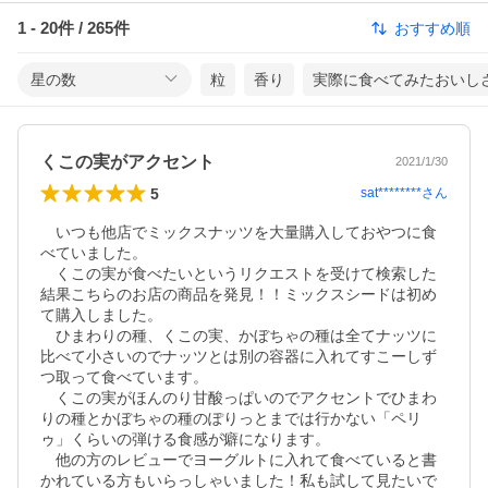
1
-
20
件 /
265
件
おすすめ順
星の数
粒
香り
実際に食べてみたおいし
くこの実がアクセント
2021/1/30
5
sat********
さん
　いつも他店でミックスナッツを大量購入しておやつに食
べていました。

　くこの実が食べたいというリクエストを受けて検索した
結果こちらのお店の商品を発見！！ミックスシードは初め
て購入しました。

　ひまわりの種、くこの実、かぼちゃの種は全てナッツに
比べて小さいのでナッツとは別の容器に入れてすこーしず
つ取って食べています。

　くこの実がほんのり甘酸っぱいのでアクセントでひまわ
りの種とかぼちゃの種のぽりっとまでは行かない「ペリ
ゥ」くらいの弾ける食感が癖になります。

　他の方のレビューでヨーグルトに入れて食べていると書
かれている方もいらっしゃいました！私も試して見たいで