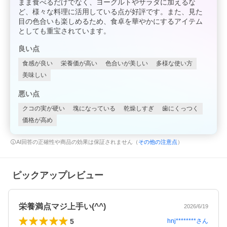
まま食べるだけでなく、ヨーグルトやサラダに加えるな
ど、様々な料理に活用している点が好評です。また、見た
目の色合いも楽しめるため、食卓を華やかにするアイテム
としても重宝されています。
良い点
食感が良い
栄養価が高い
色合いが美しい
多様な使い方
美味しい
悪い点
クコの実が硬い
塊になっている
乾燥しすぎ
歯にくっつく
価格が高め
AI回答の正確性や商品の効果は保証されません（
その他の注意点
）
ピックアップレビュー
栄養満点マジ上手い(^^)
2026/6/19
5
hnj********
さん