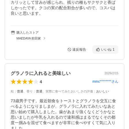
カリッとして甘みが感じられ、残りの種もサクサクと香ば
しかったです。クコの実の配合割合が多いので、コスパは
良いと思います。
購入したストア
MAEDAYA 前田家
違反報告
いいね
1
グラノラに入れると美味しい
2026/2/15
4
mmc********
さん
粒
：
普通
、
香り
：
普通
、
実際に食べてみたおいしさの評価
：
おいしい
73歳男子です。最近朝食をトーストとグラノラを交互に食
べるようになりましまが、グラノラに入れてみたいなあと
思い始めて購入しました。歯があまり強くなくどうかなと
思いましたが牛乳を入れるので違和感はまるでなくその都
度一掴みを混ぜて食べますが非常に食べやすくて気に入り
ました。
