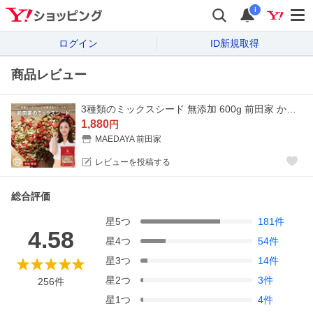
i
ログイン
ID新規取得
商品レビュー
3種類のミックスシード 無添加 600g 前田家 かぼちゃの種 ひまわりの種 クコの実 3種の贅沢 パンプキンシード サンフラワーシード ゴジベリー
1,880
円
MAEDAYA 前田家
レビューを投稿する
総合評価
星
5
つ
181
件
4.58
星
4
つ
54
件
星
3
つ
14
件
星
2
つ
3
件
256
件
星
1
つ
4
件