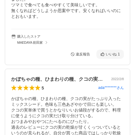
ツマミで食べても食べやすくて美味しいです。

無くなればどうしようか思案中です。安くなればいいのに
購入したストア
MAEDAYA 前田家
違反報告
いいね
1
かぼちゃの種、ひまわりの種、クコの実が…
2022/2/8
5
ada********
さん
かぼちゃの種、ひまわりの種、クコの実がたっぷり入った
ミックスシード。色味も三色あざやかで目にも楽しい。

クコの実単体で買うとかなりいいお値段がするので、料理
に使うようにクコの実だけ取り分けている。

おつまみやおやつにたべるのにぴったり。

過去のレビューにクコの実の乾燥が甘くくっついていると
いうのが見られるが、自分が買った商品ではしっかり乾燥