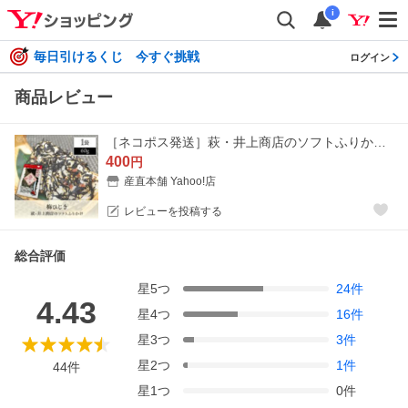
i
毎日引けるくじ 今すぐ挑戦
ログイン
商品レビュー
［ネコポス発送］萩・井上商店のソフトふりかけ 梅ひじき 60ｇ×1袋 /しそわかめ/ふりかけ
400
円
産直本舗 Yahoo!店
レビューを投稿する
総合評価
星
5
つ
24
件
4.43
星
4
つ
16
件
星
3
つ
3
件
星
2
つ
1
件
44
件
星
1
つ
0
件