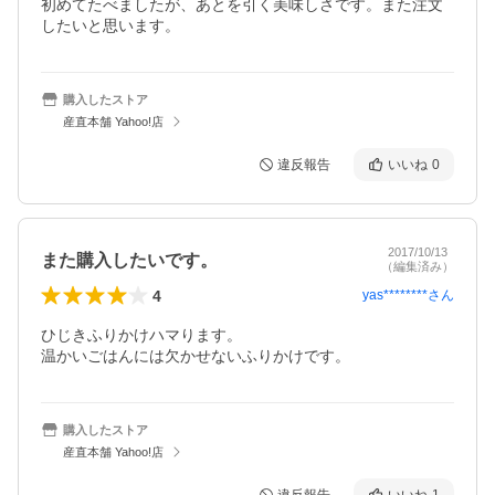
初めてたべましたが、あとを引く美味しさです。また注文
したいと思います。
購入したストア
産直本舗 Yahoo!店
違反報告
いいね
0
2017/10/13
また購入したいです。
（編集済み）
4
yas********
さん
ひじきふりかけハマります。

温かいごはんには欠かせないふりかけです。
購入したストア
産直本舗 Yahoo!店