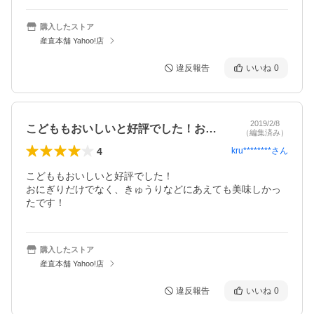
購入したストア
産直本舗 Yahoo!店
違反報告
いいね
0
2019/2/8
こどももおいしいと好評でした！おにぎり…
（編集済み）
4
kru********
さん
こどももおいしいと好評でした！

おにぎりだけでなく、きゅうりなどにあえても美味しかっ
たです！
購入したストア
産直本舗 Yahoo!店
違反報告
いいね
0