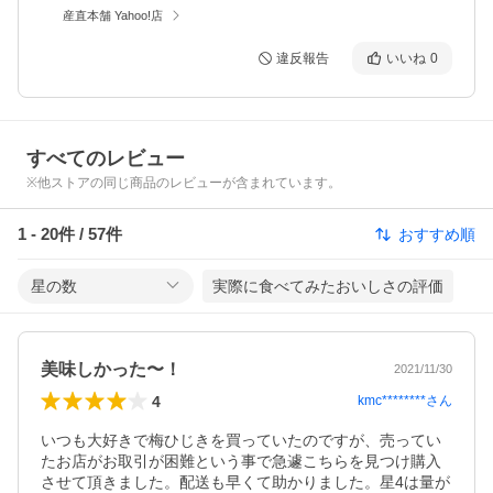
産直本舗 Yahoo!店
違反報告
いいね
0
すべてのレビュー
※他ストアの同じ商品のレビューが含まれています。
1
-
20
件 /
57
件
おすすめ順
星の数
実際に食べてみたおいしさの評価
美味しかった〜！
2021/11/30
4
kmc********
さん
いつも大好きで梅ひじきを買っていたのですが、売ってい
たお店がお取引が困難という事で急遽こちらを見つけ購入
させて頂きました。配送も早くて助かりました。星4は量が