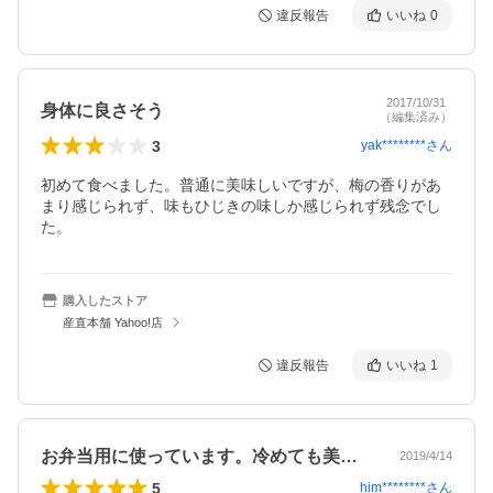
違反報告
いいね
0
2017/10/31
身体に良さそう
（編集済み）
3
yak********
さん
初めて食べました。普通に美味しいですが、梅の香りがあ
まり感じられず、味もひじきの味しか感じられず残念でし
た。
購入したストア
産直本舗 Yahoo!店
違反報告
いいね
1
お弁当用に使っています。冷めても美味し…
2019/4/14
5
him********
さん