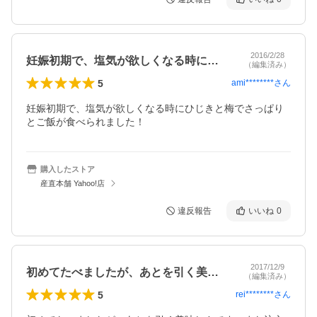
2016/2/28
妊娠初期で、塩気が欲しくなる時にひじき…
（編集済み）
5
ami********
さん
妊娠初期で、塩気が欲しくなる時にひじきと梅でさっぱり
とご飯が食べられました！
購入したストア
産直本舗 Yahoo!店
違反報告
いいね
0
2017/12/9
初めてたべましたが、あとを引く美味しさ…
（編集済み）
5
rei********
さん