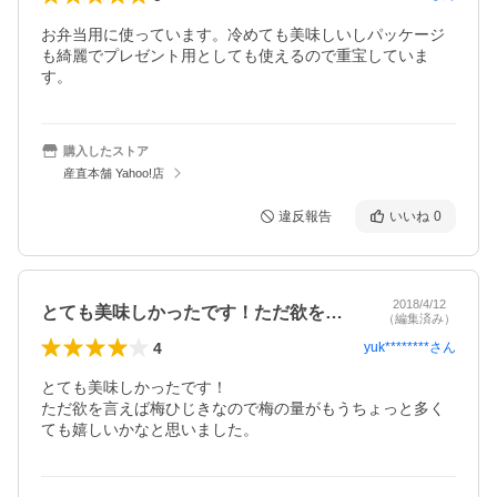
お弁当用に使っています。冷めても美味しいしパッケージ
も綺麗でプレゼント用としても使えるので重宝していま
す。
購入したストア
産直本舗 Yahoo!店
違反報告
いいね
0
2018/4/12
とても美味しかったです！ただ欲を言えば…
（編集済み）
4
yuk********
さん
とても美味しかったです！

ただ欲を言えば梅ひじきなので梅の量がもうちょっと多く
ても嬉しいかなと思いました。