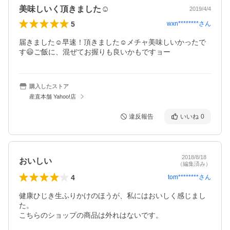
美味しいく頂きました☺️
2019/4/4
5
wxn********
さん
届きました☺️早速！頂きました☺️メチャ美味しいかったで
す😃ご飯に、混ぜてお握りも良いかもですョー
購入したストア
産直本舗 Yahoo!店
違反報告
いいね
0
2018/8/18
おいしい
（編集済み）
4
tom********
さん
健康ひじき生ふりかけのほうが、私にはおいしく感じまし
た。

こちらのショップの商品は外れはないです。