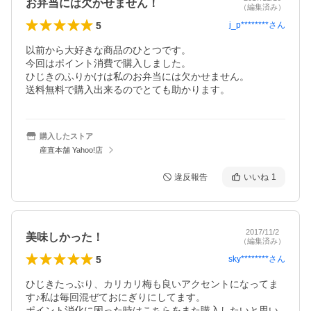
お弁当には欠かせません！
（編集済み）
5
j_p********
さん
以前から大好きな商品のひとつです。

今回はポイント消費で購入しました。

ひじきのふりかけは私のお弁当には欠かせません。

送料無料で購入出来るのでとても助かります。
購入したストア
産直本舗 Yahoo!店
違反報告
いいね
1
2017/11/2
美味しかった！
（編集済み）
5
sky********
さん
ひじきたっぷり、カリカリ梅も良いアクセントになってま
す♪私は毎回混ぜておにぎりにしてます。

ポイント消化に困った時はこちらをまた購入したいと思い