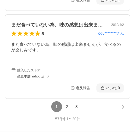
違反報告
いいね
1
まだ食べていない為、味の感想は出来ませ…
2019/4/2
5
ogu********
さん
まだ食べていない為、味の感想は出来ませんが、食べるの
が楽しみです。
購入したストア
産直本舗 Yahoo!店
違反報告
いいね
0
1
2
3
57
件中
1
〜
20
件