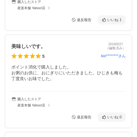
購入したストア
産直本舗 Yahoo!店
違反報告
いいね
1
2018/5/27
美味しいです。
（編集済み）
5
koi********
さん
ポイント消化で購入しました。

お粥のお供に、おにぎりにいただきました。ひじきも梅も
丁度良いお味でした。
購入したストア
産直本舗 Yahoo!店
違反報告
いいね
0