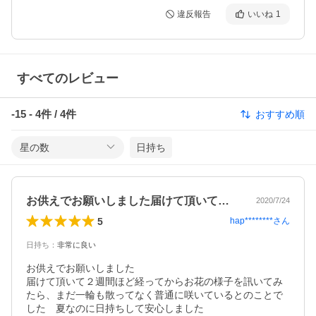
違反報告
いいね
1
すべてのレビュー
-15
-
4
件 /
4
件
おすすめ順
星の数
日持ち
お供えでお願いしました届けて頂いて２週…
2020/7/24
5
hap********
さん
日持ち
：
非常に良い
お供えでお願いしました

届けて頂いて２週間ほど経ってからお花の様子を訊いてみ
たら、まだ一輪も散ってなく普通に咲いているとのことで
した　夏なのに日持ちして安心しました
