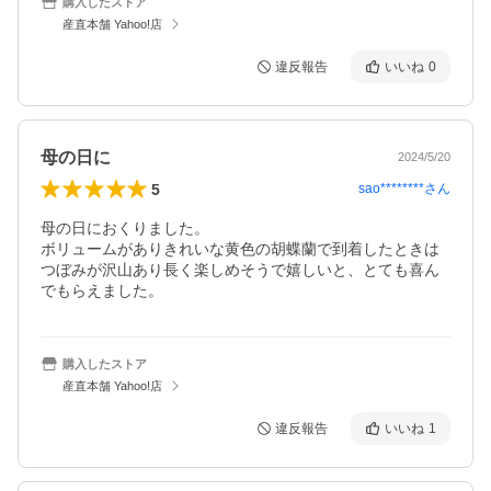
購入したストア
産直本舗 Yahoo!店
違反報告
いいね
0
母の日に
2024/5/20
5
sao********
さん
母の日におくりました。

ボリュームがありきれいな黄色の胡蝶蘭で到着したときは
つぼみが沢山あり長く楽しめそうで嬉しいと、とても喜ん
でもらえました。
購入したストア
産直本舗 Yahoo!店
違反報告
いいね
1