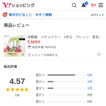
i
毎日引けるくじ 今すぐ挑戦
ログイン
商品レビュー
胡蝶蘭 コチョウラン 2本立・アレンジ 黄色系 ミニ /胡蝶蘭/こちょうらん/コチョウラン
5,500
円
産直本舗 Yahoo!店
レビューを投稿する
総合評価
星
5
つ
5
件
4.57
星
4
つ
1
件
星
3
つ
1
件
星
2
つ
0
件
7
件
星
1
つ
0
件