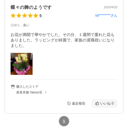
蝶々の舞のようです
2020/4/20
5
lul********
さん
日持ち
：
良い
お花が満開で華やかでした。その分、１週間で萎れた花も
ありました。ラッピングが綺麗で、家族の退職祝いになり
ました。
購入したストア
産直本舗 Yahoo!店
違反報告
いいね
0
1