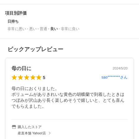
項目別評価
日持ち
非常に悪い
悪い
普通
良い
非常に良い
ピックアップレビュー
母の日に
2024/5/20
5
sao********
さん
母の日におくりました。

ボリュームがありきれいな黄色の胡蝶蘭で到着したときは
つぼみが沢山あり長く楽しめそうで嬉しいと、とても喜ん
でもらえました。
購入したストア
産直本舗 Yahoo!店