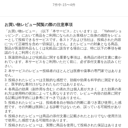
7
件中
-15
〜
4
件
お買い物レビュー閲覧の際の注意事項
「お買い物レビュー」（以下「本サービス」といいます）は、「Yahoo!ショ
ッピング」において商品をご利用になられたお客様がご自身の感想をレビュ
ーとして投稿できるサービスです。各ストアおよび当社は、投稿された内容
について正確性を含め一切保証しません。またレビューの対象となる商品、
製品が医薬部外品もしくは化粧品に該当する場合には、特に以下の事項を確
認のうえご利用ください。
1. 医薬部外品および化粧品に関する重要な事項は、各商品の添付文書に書か
れています。本サービスをご利用いただく前に、必ず添付文書をお読みくだ
さい。
2. 本サービスのレビュー投稿者のほとんどは医療や薬事の専門家ではありま
せん。
3. 投稿されたレビューは主観的な感想で、効能や効果を科学的に測定するな
ど、医学的な裏付けがなされたものではありません。
4. 各商品の効果（副作用を含む）の表れ方は個人差が大きく、また効果の表
れ方は使用時の状況によっても異なりますので、レビュー内容の効果に関す
る記載は科学的には参考にすべきではありません。
5. 投稿されたレビューは、投稿者各自が独自の判断に基づき選び使用した感
想です。その判断は医師による診断ではないため、誤っている可能性があり
ます。
6. 投稿されたレビューは商品の添付文書に記載されたとおりでない使用方法
で使用した感想である可能性があります。
7. 投稿されたレビューは、実際に商品を使用して投稿された保証はありませ