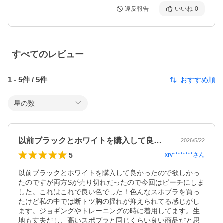
違反報告
いいね
0
すべてのレビュー
1
-
5
件 /
5
件
おすすめ順
星の数
以前ブラックとホワイトを購入して良かっ…
2026/5/22
5
xrv********
さん
以前ブラックとホワイトを購入して良かったので欲しかっ
たのですが両方Sが売り切れだったので今回はピーチにしま
した。これはこれで良い色でした！色んなスポブラを買っ
たけど私の中では断トツ胸の揺れが抑えられてる感じがし
ます。ジョギングやトレーニングの時に着用してます。生
地も丈夫だし、高いスポブラと同じくらい良い商品だと思