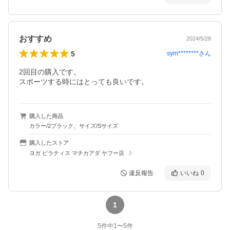
おすすめ
2024/5/28
5
sym********
さん
2回目の購入です。

購入した商品
カラー/2ブラック、サイズ/Sサイズ
購入したストア
ヨガ ピラティス マチカアダ ヤフー店
違反報告
いいね
0
1
5
件中
1
〜
5
件