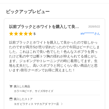
ピックアップレビュー
以前ブラックとホワイトを購入して良かっ…
2026/5/22
5
xrv********
さん
以前ブラックとホワイトを購入して良かったので欲しかっ
たのですが両方Sが売り切れだったので今回はピーチにしま
した。これはこれで良い色でした！色んなスポブラを買っ
たけど私の中では断トツ胸の揺れが抑えられてる感じがし
ます。ジョギングやトレーニングの時に着用してます。生
地も丈夫だし、高いスポブラと同じくらい良い商品だと思
います♪割引クーポンでお得に買えました！
購入した商品
カラー/4ピーチ、サイズ/Sサイズ
購入したストア
ヨガ ピラティス マチカアダ ヤフー店