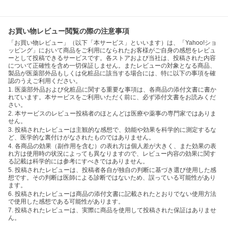
お買い物レビュー閲覧の際の注意事項
「お買い物レビュー」（以下「本サービス」といいます）は、「Yahoo!ショ
ッピング」において商品をご利用になられたお客様がご自身の感想をレビュ
ーとして投稿できるサービスです。各ストアおよび当社は、投稿された内容
について正確性を含め一切保証しません。またレビューの対象となる商品、
製品が医薬部外品もしくは化粧品に該当する場合には、特に以下の事項を確
認のうえご利用ください。
1. 医薬部外品および化粧品に関する重要な事項は、各商品の添付文書に書か
れています。本サービスをご利用いただく前に、必ず添付文書をお読みくだ
さい。
2. 本サービスのレビュー投稿者のほとんどは医療や薬事の専門家ではありま
せん。
3. 投稿されたレビューは主観的な感想で、効能や効果を科学的に測定するな
ど、医学的な裏付けがなされたものではありません。
4. 各商品の効果（副作用を含む）の表れ方は個人差が大きく、また効果の表
れ方は使用時の状況によっても異なりますので、レビュー内容の効果に関す
る記載は科学的には参考にすべきではありません。
5. 投稿されたレビューは、投稿者各自が独自の判断に基づき選び使用した感
想です。その判断は医師による診断ではないため、誤っている可能性があり
ます。
6. 投稿されたレビューは商品の添付文書に記載されたとおりでない使用方法
で使用した感想である可能性があります。
7. 投稿されたレビューは、実際に商品を使用して投稿された保証はありませ
ん。