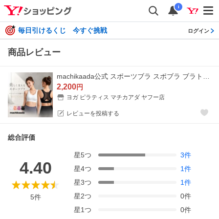
i
毎日引けるくじ 今すぐ挑戦
ログイン
商品レビュー
machikaada公式 スポーツブラ スポブラ ブラトップ 揺れない ピラティス ヨガ ヨガウェア カップ付き ハイサポート 後ろホックタイプ ランニング ジョギング
2,200
円
ヨガ ピラティス マチカアダ ヤフー店
レビューを投稿する
総合評価
星
5
つ
3
件
4.40
星
4
つ
1
件
星
3
つ
1
件
星
2
つ
0
件
5
件
星
1
つ
0
件