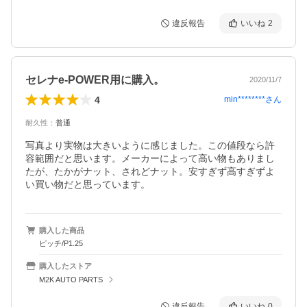
違反報告
いいね
2
セレナe-POWER用に購入。
2020/11/7
4
min********
さん
耐久性
：
普通
写真より実物は大きいように感じました。この値段なら許
容範囲だと思います。メーカーによって高い物もありまし
たが、たかがナット、されどナット。安すぎず高すぎずよ
い買い物だと思っています。
購入した商品
ピッチ/P1.25
購入したストア
M2K AUTO PARTS
違反報告
いいね
0