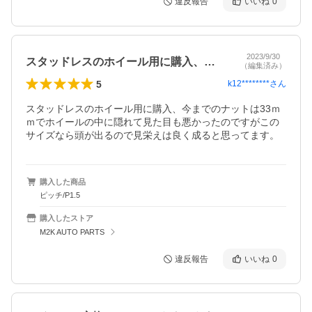
違反報告
いいね
0
2023/9/30
スタッドレスのホイール用に購入、今まで…
（編集済み）
5
k12********
さん
スタッドレスのホイール用に購入、今までのナットは33ｍ
ｍでホイールの中に隠れて見た目も悪かったのですがこの
サイズなら頭が出るので見栄えは良く成ると思ってます。
購入した商品
ピッチ/P1.5
購入したストア
M2K AUTO PARTS
違反報告
いいね
0