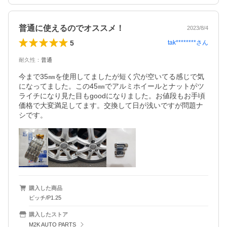
普通に使えるのでオススメ！
2023/8/4
5
tak********
さん
耐久性
：
普通
今まで35㎜を使用してましたが短く穴が空いてる感じで気
になってました。この45㎜でアルミホイールとナットがツ
ライチになり見た目もgoodになりました。お値段もお手頃
価格で大変満足してます。交換して日が浅いですが問題ナ
シです。
購入した商品
ピッチ/P1.25
購入したストア
M2K AUTO PARTS