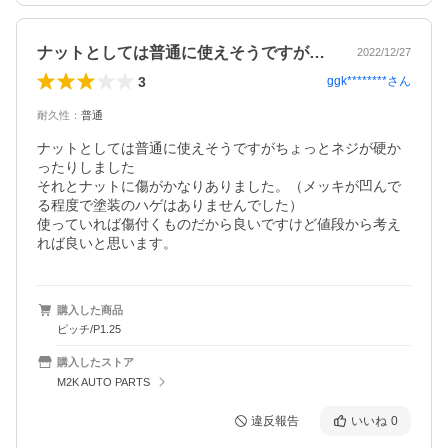
ナットとしては普通に使えそうですがちょ…
2022/12/27
3
ggk********
さん
耐久性
：
普通
ナットとしては普通に使えそうですがちょっとネジが硬か
ったりしました

それとナットに傷がかなりありました。（メッキが凹んで
る程度で塗装のハゲはありませんでした）

使っていれば傷付くものだから良いですけど値段から考え
れば良いと思います。
購入した商品
ピッチ/P1.25
購入したストア
M2K AUTO PARTS
違反報告
いいね
0