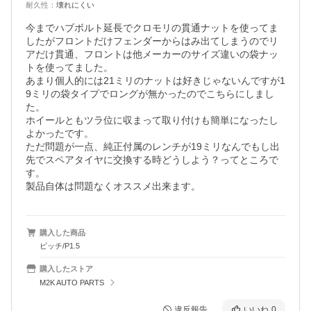
耐久性
：
壊れにくい
今までハブボルト延長でクロモリの貫通ナットを使ってま
したがフロントだけフェンダーからはみ出てしまうのでリ
アだけ貫通、フロントは他メーカーのサイズ違いの袋ナッ
トを使ってました。

あまり個人的には21ミリのナットは好きじゃないんですが1
9ミリの袋タイプでロングが無かったのでこちらにしまし
た。

ホイールともツラ位に収まって取り付けも簡単になったし
よかったです。

ただ問題が一点、純正付属のレンチが19ミリなんでもし出
先でスペアタイヤに交換する時どうしよう？ってところで
す。

製品自体は問題なくオススメ出来ます。
購入した商品
ピッチ/P1.5
購入したストア
M2K AUTO PARTS
違反報告
いいね
0