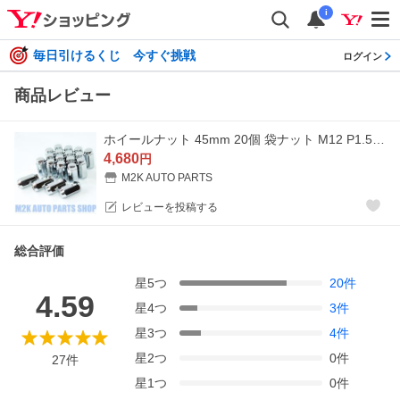
i
毎日引けるくじ 今すぐ挑戦
ログイン
商品レビュー
ホイールナット 45mm 20個 袋ナット M12 P1.5 P1.25 21HEX ロング ナット カローラ プリウス シエンタ セレナ エルグランド インプレッサ メッキ
4,680
円
M2K AUTO PARTS
レビューを投稿する
総合評価
星
5
つ
20
件
4.59
星
4
つ
3
件
星
3
つ
4
件
星
2
つ
0
件
27
件
星
1
つ
0
件