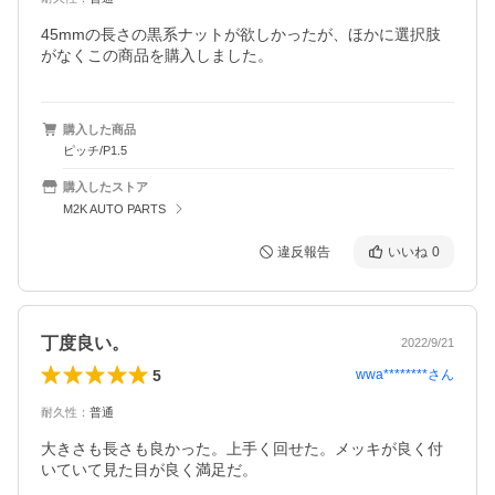
45mmの長さの黒系ナットが欲しかったが、ほかに選択肢
がなくこの商品を購入しました。
購入した商品
ピッチ/P1.5
購入したストア
M2K AUTO PARTS
違反報告
いいね
0
丁度良い。
2022/9/21
5
wwa********
さん
耐久性
：
普通
大きさも長さも良かった。上手く回せた。メッキが良く付