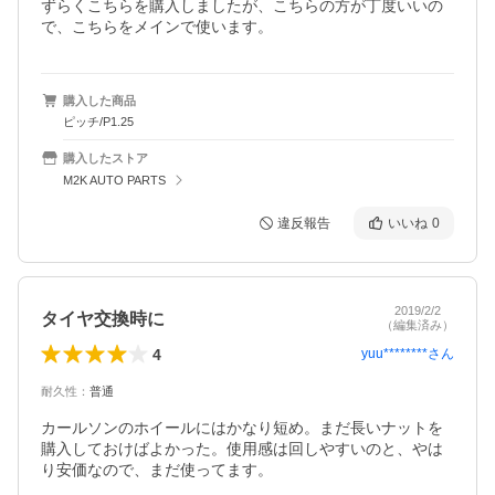
ずらくこちらを購入しましたが、こちらの方が丁度いいの
で、こちらをメインで使います。
購入した商品
ピッチ/P1.25
購入したストア
M2K AUTO PARTS
違反報告
いいね
0
2019/2/2
タイヤ交換時に
（編集済み）
4
yuu********
さん
耐久性
：
普通
カールソンのホイールにはかなり短め。まだ長いナットを
購入しておけばよかった。使用感は回しやすいのと、やは
り安価なので、まだ使ってます。