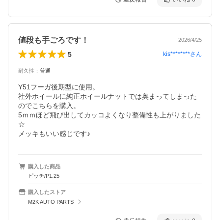
値段も手ごろです！
2026/4/25
5
kis********
さん
耐久性
：
普通
Y51フーガ後期型に使用。

社外ホイールに純正ホイールナットでは奥まってしまった
のでこちらを購入。

5ｍｍほど飛び出してカッコよくなり整備性も上がりました
☆

メッキもいい感じです♪
購入した商品
ピッチ/P1.25
購入したストア
M2K AUTO PARTS