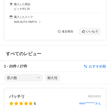
購入した商品
ピッチ/P1.25
購入したストア
M2K AUTO PARTS
違反報告
いいね
0
すべてのレビュー
1
-
20
件 /
27
件
おすすめ順
星の数
耐久性
バッチリ
2022/12/21
5
mon********
さん