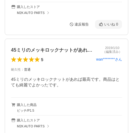
購入したストア
M2K AUTO PARTS
違反報告
いいね
0
2019/1/10
45ミリのメッキロックナットがあれば最…
（編集済み）
5
wan********
さん
耐久性
：
普通
45ミリのメッキロックナットがあれば最高です。商品はと
ても綺麗でよかったです。
購入した商品
ピッチ/P1.5
購入したストア
M2K AUTO PARTS