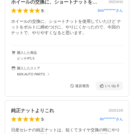
ホイールの交換に、ショートナットを使用…
2022/4/10
5
bos********
さん
ホイールの交換に、ショートナットを使用していたけど ナ
ットをボルトに締めつけに、やりにくかったので、今回の
ナットで、やりやすくなると思います。
購入した商品
ピッチ/P1.5
購入したストア
M2K AUTO PARTS
違反報告
いいね
0
純正ナットよりこれ
2025/12/8
5
ilo********
さん
日産セレナの純正ナットは、短くてタイヤ交換の時にやり