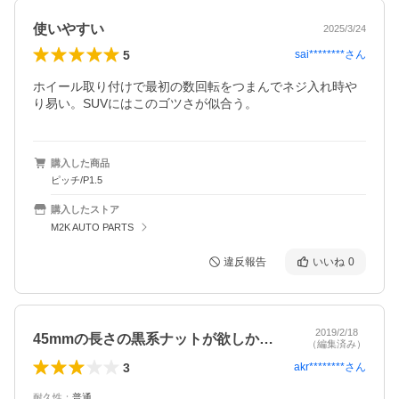
使いやすい
2025/3/24
5
sai********
さん
ホイール取り付けで最初の数回転をつまんでネジ入れ時や
り易い。SUVにはこのゴツさが似合う。
購入した商品
ピッチ/P1.5
購入したストア
M2K AUTO PARTS
違反報告
いいね
0
2019/2/18
45mmの長さの黒系ナットが欲しかった…
（編集済み）
3
akr********
さん
耐久性
：
普通