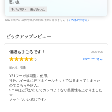
悪い点
ネジが硬い
傷があった
AI回答の正確性や商品の効果は保証されません（
その他の注意点
）
ピックアップレビュー
値段も手ごろです！
2026/4/25
5
kis********
さん
耐久性
：
普通
Y51フーガ後期型に使用。

社外ホイールに純正ホイールナットでは奥まってしまった
のでこちらを購入。

5ｍｍほど飛び出してカッコよくなり整備性も上がりました
☆

メッキもいい感じです♪