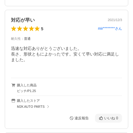
対応が早い
2021/12/3
5
mir********
さん
耐久性
：
普通
迅速な対応ありがとうございました。

長さ、形状ともによかったです。安くて早い対応に満足し
ました。

購入した商品
ピッチ/P1.25
購入したストア
M2K AUTO PARTS
違反報告
いいね
0