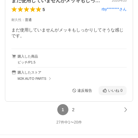
まだ使用していませんがメッキもしっかり…
2020/4/10
5
rby********
さん
耐久性
：
普通
まだ使用していませんがメッキもしっかりしてそうな感じ
です。
購入した商品
ピッチ/P1.5
購入したストア
M2K AUTO PARTS
違反報告
いいね
0
1
2
27
件中
1
〜
20
件