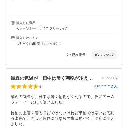
購入した商品
カラー/グレー、サイズ/フリーサイズ
購入したストア
つむぎうた(旧 美脚スタイル)
違反報告
いいね
0
最近の気温が、日中は暑く朝晩が冷えるの…
2025/10/12
5
dai********
さん
最近の気温が、日中は暑く朝晩が冷えるので、夜にアーム
ウォーマーとして使いました。

長袖の上着を着るほどではないけれど半袖では寒いと感じ
る出先で、さほど荷物にもならず夜は暖かく、便利に使え
ました。
