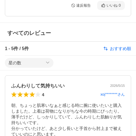
違反報告
いいね
0
すべてのレビュー
1
-
5
件 /
5
件
おすすめ順
星の数
ふんわりして気持ちいい
2026/5/15
4
xoj********
さん
朝、ちょっと肌寒いなぁと感じる時に腕に使いたいと購入
しました。上着は荷物になりがちな今の時期にぴったり。

薄手だけど、しっかりしていて、ふんわりした肌触りが気
持ちいいです。

分かっていたけど、あと少し長いと手首から肘上まで被え
ていいのにと思います。
