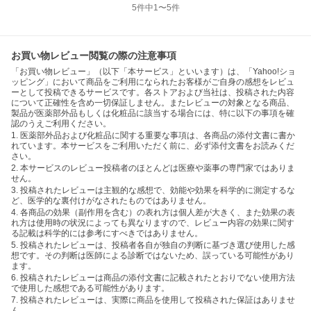
5
件中
1
〜
5
件
お買い物レビュー閲覧の際の注意事項
「お買い物レビュー」（以下「本サービス」といいます）は、「Yahoo!ショ
ッピング」において商品をご利用になられたお客様がご自身の感想をレビュ
ーとして投稿できるサービスです。各ストアおよび当社は、投稿された内容
について正確性を含め一切保証しません。またレビューの対象となる商品、
製品が医薬部外品もしくは化粧品に該当する場合には、特に以下の事項を確
認のうえご利用ください。
1. 医薬部外品および化粧品に関する重要な事項は、各商品の添付文書に書か
れています。本サービスをご利用いただく前に、必ず添付文書をお読みくだ
さい。
2. 本サービスのレビュー投稿者のほとんどは医療や薬事の専門家ではありま
せん。
3. 投稿されたレビューは主観的な感想で、効能や効果を科学的に測定するな
ど、医学的な裏付けがなされたものではありません。
4. 各商品の効果（副作用を含む）の表れ方は個人差が大きく、また効果の表
れ方は使用時の状況によっても異なりますので、レビュー内容の効果に関す
る記載は科学的には参考にすべきではありません。
5. 投稿されたレビューは、投稿者各自が独自の判断に基づき選び使用した感
想です。その判断は医師による診断ではないため、誤っている可能性があり
ます。
6. 投稿されたレビューは商品の添付文書に記載されたとおりでない使用方法
で使用した感想である可能性があります。
7. 投稿されたレビューは、実際に商品を使用して投稿された保証はありませ
ん。