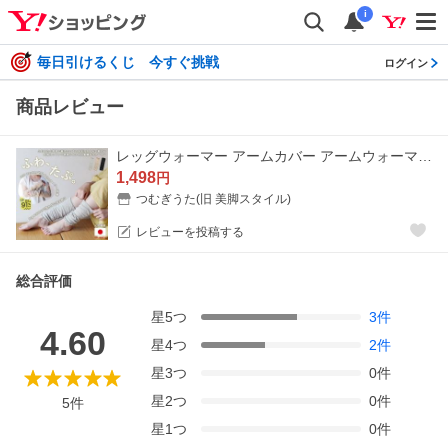
i
毎日引けるくじ 今すぐ挑戦
ログイン
商品レビュー
レッグウォーマー アームカバー アームウォーマー 日本製 レディース 紫外線対策 UV対策 冷え取り 綿 外側コットン×肌側シルクの二重編みウォーマー 爆買
1,498
円
つむぎうた(旧 美脚スタイル)
レビューを投稿する
総合評価
星
5
つ
3
件
4.60
星
4
つ
2
件
星
3
つ
0
件
星
2
つ
0
件
5
件
星
1
つ
0
件