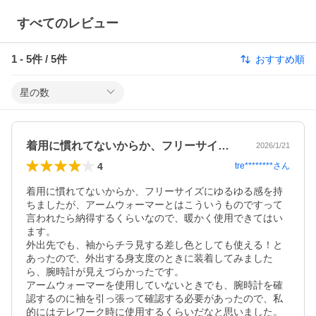
すべてのレビュー
1
-
5
件 /
5
件
おすすめ順
星の数
着用に慣れてないからか、フリーサイズに…
2026/1/21
4
tre********
さん
着用に慣れてないからか、フリーサイズにゆるゆる感を持
ちましたが、アームウォーマーとはこういうものですって
言われたら納得するくらいなので、暖かく使用できてはい
ます。

外出先でも、袖からチラ見する差し色としても使える！と
あったので、外出する身支度のときに装着してみました
ら、腕時計が見えづらかったです。

アームウォーマーを使用していないときでも、腕時計を確
認するのに袖を引っ張って確認する必要があったので、私
的にはテレワーク時に使用するくらいだなと思いました。
