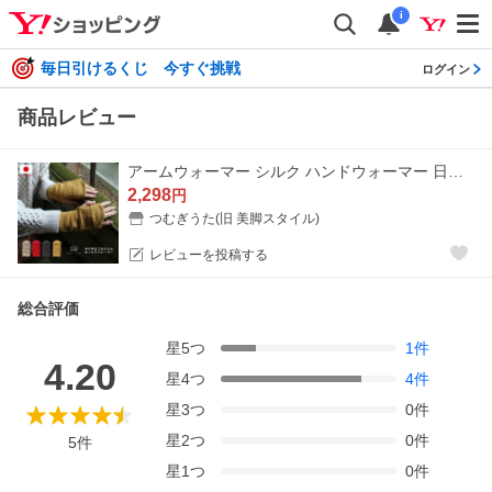
i
毎日引けるくじ 今すぐ挑戦
ログイン
商品レビュー
アームウォーマー シルク ハンドウォーマー 日本製 指穴タイプ あったかい 冬 秋 ふわふわ 手の甲まであたたかゆったりアームウォーマー HOME/ホーム 爆買
2,298
円
つむぎうた(旧 美脚スタイル)
レビューを投稿する
総合評価
星
5
つ
1
件
4.20
星
4
つ
4
件
星
3
つ
0
件
星
2
つ
0
件
5
件
星
1
つ
0
件