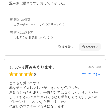
温かさは最高です、買ってよかった。
購入した商品
カラー/チャコール、サイズ/フリーサイズ
購入したストア
つむぎうた(旧 美脚スタイル)
違反報告
いいね
0
しっかり厚みもあります。
2025/12/18
5
ref********
さん
とても可愛いです！

赤をチョイスしましたが、きれいな色でした。

厚みもしっかりあり、手首だけではなくしっかりとカバー
してくれるので屋外屋内関係なく重宝しそうです。人への
プレゼントにもいいなと思いました♪

色違いのマスタードもきになります！