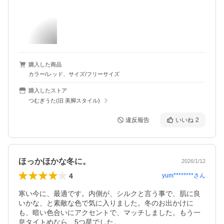
購入した商品
カラー/レッド、サイズ/フリーサイズ
購入したストア
つむぎうた(旧 美脚スタイル)
違反報告
いいね
2
ほっかほかな冬に。
2026/1/12
4
yum********
さん
寒い今に、最適です。内側が、シルクと言う事で、肌に良
いかな、と素敵な色で気に入りました。冬のお出かけに
も、暗い色合いにアクセントで、マッチしました。もう一
息タイトめなら、5つ星でした。