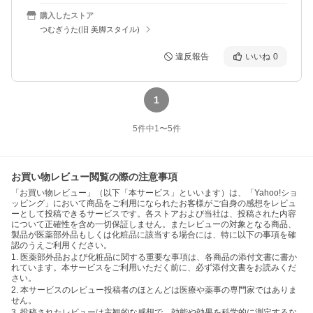
購入したストア
つむぎうた(旧 美脚スタイル)
違反報告
いいね
0
1
5
件中
1
〜
5
件
お買い物レビュー閲覧の際の注意事項
「お買い物レビュー」（以下「本サービス」といいます）は、「Yahoo!ショ
ッピング」において商品をご利用になられたお客様がご自身の感想をレビュ
ーとして投稿できるサービスです。各ストアおよび当社は、投稿された内容
について正確性を含め一切保証しません。またレビューの対象となる商品、
製品が医薬部外品もしくは化粧品に該当する場合には、特に以下の事項を確
認のうえご利用ください。
1. 医薬部外品および化粧品に関する重要な事項は、各商品の添付文書に書か
れています。本サービスをご利用いただく前に、必ず添付文書をお読みくだ
さい。
2. 本サービスのレビュー投稿者のほとんどは医療や薬事の専門家ではありま
せん。
3. 投稿されたレビューは主観的な感想で、効能や効果を科学的に測定するな