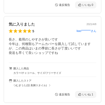
違反報告
いいね
0
気に入りました
2021/4/8
5
kao********
さん
長さ、着用のしやすさが良いです

今年は、何種類もアームカバーを購入して試しています
が、この商品はいまの季節に長さが丁度いいです

発送も早くて良いショップですね
購入した商品
カラー/チャコール、サイズ/フリーサイズ
購入したストア
つむぎうた(旧 美脚スタイル)
違反報告
いいね
1