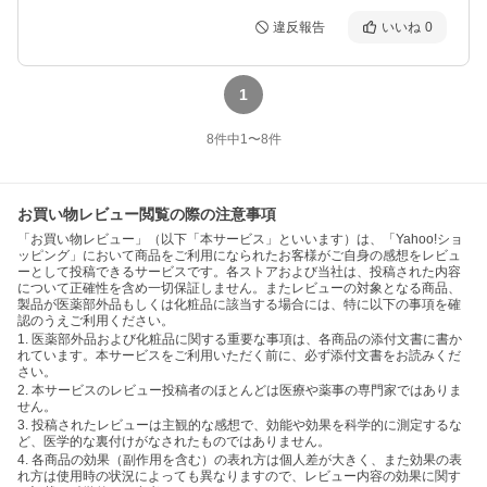
違反報告
いいね
0
1
8
件中
1
〜
8
件
お買い物レビュー閲覧の際の注意事項
「お買い物レビュー」（以下「本サービス」といいます）は、「Yahoo!ショ
ッピング」において商品をご利用になられたお客様がご自身の感想をレビュ
ーとして投稿できるサービスです。各ストアおよび当社は、投稿された内容
について正確性を含め一切保証しません。またレビューの対象となる商品、
製品が医薬部外品もしくは化粧品に該当する場合には、特に以下の事項を確
認のうえご利用ください。
1. 医薬部外品および化粧品に関する重要な事項は、各商品の添付文書に書か
れています。本サービスをご利用いただく前に、必ず添付文書をお読みくだ
さい。
2. 本サービスのレビュー投稿者のほとんどは医療や薬事の専門家ではありま
せん。
3. 投稿されたレビューは主観的な感想で、効能や効果を科学的に測定するな
ど、医学的な裏付けがなされたものではありません。
4. 各商品の効果（副作用を含む）の表れ方は個人差が大きく、また効果の表
れ方は使用時の状況によっても異なりますので、レビュー内容の効果に関す