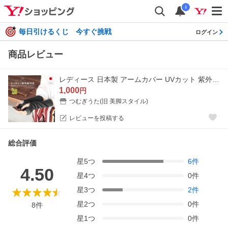
i
毎日引けるくじ 今すぐ挑戦
ログイン
商品レビュー
レディース 日本製 アームカバー UVカット 紫外線対策 日焼け対策 指穴あり 綿麻素材のさらさらショートアームカバー 送料無料 爆買
1,000
円
つむぎうた(旧 美脚スタイル)
レビューを投稿する
総合評価
星
5
つ
6
件
4.50
星
4
つ
0
件
星
3
つ
2
件
星
2
つ
0
件
8
件
星
1
つ
0
件