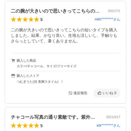
二の腕が大きいので思いきってこちらの短…
2021/7/1
5
mkh********
さん
二の腕が大きいので思いきってこちらの短いタイプを購入
しました。結果、かなり良い。生地も涼しいし、手触りも
さらっとしていて、暑くありません。
購入した商品
カラー/チャコール、サイズ/フリーサイズ
購入したストア
つむぎうた(旧 美脚スタイル)
違反報告
いいね
0
チャコール写真の通り素敵です。紫外線対…
2021/4/17
5
xdr********
さん