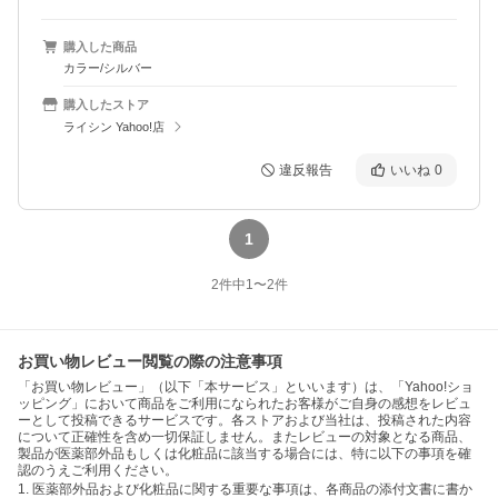
購入した商品
カラー/シルバー
購入したストア
ライシン Yahoo!店
違反報告
いいね
0
1
2
件中
1
〜
2
件
お買い物レビュー閲覧の際の注意事項
「お買い物レビュー」（以下「本サービス」といいます）は、「Yahoo!ショ
ッピング」において商品をご利用になられたお客様がご自身の感想をレビュ
ーとして投稿できるサービスです。各ストアおよび当社は、投稿された内容
について正確性を含め一切保証しません。またレビューの対象となる商品、
製品が医薬部外品もしくは化粧品に該当する場合には、特に以下の事項を確
認のうえご利用ください。
1. 医薬部外品および化粧品に関する重要な事項は、各商品の添付文書に書か