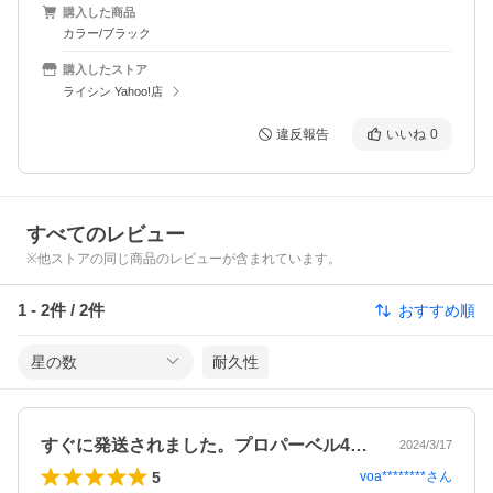
購入した商品
カラー/ブラック
購入したストア
ライシン Yahoo!店
違反報告
いいね
0
すべてのレビュー
※他ストアの同じ商品のレビューが含まれています。
1
-
2
件 /
2
件
おすすめ順
星の数
耐久性
すぐに発送されました。プロパーベル41…
2024/3/17
5
voa********
さん