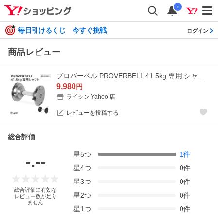
i
毎日引けるくじ 今すぐ挑戦
ログイン
商品レビュー
プロバーベル PROVERBELL 41.5kg 専用 シャフト
9,980
円
ライシン Yahoo!店
レビューを投稿する
総合評価
星
5
つ
1
件
-.--
星
4
つ
0
件
星
3
つ
0
件
総合評価に有効な
星
2
つ
0
件
レビュー数が足り
ません
星
1
つ
0
件