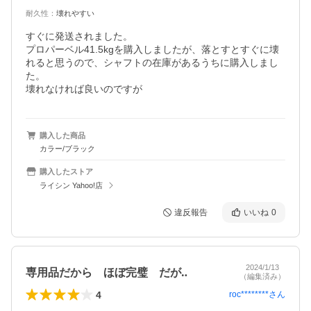
耐久性
：
壊れやすい
すぐに発送されました。

プロパーベル41.5kgを購入しましたが、落とすとすぐに壊
れると思うので、シャフトの在庫があるうちに購入しまし
た。

壊れなければ良いのですが
購入した商品
カラー/ブラック
購入したストア
ライシン Yahoo!店
違反報告
いいね
0
2024/1/13
専用品だから ほぼ完璧 だが‥
（編集済み）
4
roc********
さん