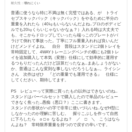
耐久性
：
壊れにくい
普通に使うなら特に不満は無く完璧ではある、が　トライ
セプスキックバック（キックバック）をやるために半分の
重量を入れたら（40㎏もいらないんだよね‥プロのボディビ
ルでも20㎏くらいじゃないかなぁ？）入れる時は大丈夫で
も、そこからドロップしていったら端っこのプレートがバ
ラけて倒れて事故った。丁寧にフル重量入れれば良いんだ
けどメンドイよね。　自分　普段はスタンドに2個トレイを
常時固定して、4WAYトレーニングベンチの横にも2個トレ
イを追加購入して本気（変態）仕様にして効率的に運用す
るつもりだったんだけど誤算だったなぁ‥まあしょうがない
か、普通はこんな変則な事しないだろうしなぁ‥。ライシン
さん　次作はぜひ　『どの重量でも運用できる』　仕様に
してください、期待してます。

PS　レビューって実際に買ったもの以外はできないのね‥
スタンドはバーベルセットで購入したので単品のレビュー
できなく焦った‥愚痴（悪口？）ここに書きます。

スタンドの形状がハの字で非常に使いづらいね‥なぜH型に
しなかったのか理解に苦しむ。　握りこぶしを作って自然
に下ろしたら　o □ o  なるよね？　／　□　＼　こうはなら
んよね？　常時限界重量を持つので戻すの辛いです。