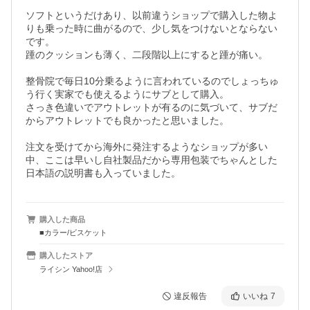
ソフトというだけあり、以前違うショップで購入した物よ
りも乗った時に曲がるので、少し気をつけないとならない
です。

踵のクッションも薄く、二段階以上にすると踵が痛い。

整骨院で毎日10分乗るように言われているのでしょっちゅ
う行く実家でも使えるようにサブとして購入。

さっき色違いでアウトレットが有るのに気づいて、サブだ
からアウトレットでも良かったと思いました。

注文を受けてから海外に発注するようなショップが多い
中、ここは早いし自社製品だから専用包装でちゃんとした
日本語の説明書も入っていました。
購入した商品
■カラー/ビスケット
購入したストア
ライシン Yahoo!店
違反報告
いいね
7