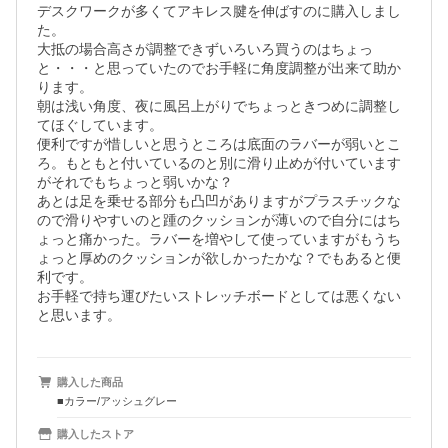
デスクワークが多くてアキレス腱を伸ばすのに購入しまし
た。

大抵の場合高さが調整できずいろいろ買うのはちょっ
と・・・と思っていたのでお手軽に角度調整が出来て助か
ります。

朝は浅い角度、夜に風呂上がりでちょっときつめに調整し
てほぐしています。

便利ですが惜しいと思うところは底面のラバーが弱いとこ
ろ。もともと付いているのと別に滑り止めが付いています
がそれでもちょっと弱いかな？

あとは足を乗せる部分も凸凹がありますがプラスチックな
ので滑りやすいのと踵のクッションが薄いので自分にはち
ょっと痛かった。ラバーを増やして使っていますがもうち
ょっと厚めのクッションが欲しかったかな？でもあると便
利です。

お手軽で持ち運びたいストレッチボードとしては悪くない
と思います。
購入した商品
■カラー/アッシュグレー
購入したストア