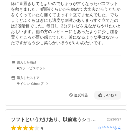
床に直置きしてもよいのでしょうが古くなったバスマット
を敷きました。4段階くらいから始めて大丈夫だろうとたか
をくくっていたら痛くてまっすぐ立てませんでした、でち
ょうどふくらはぎにも適度な刺激かありまっすぐ立てたの
は2段階目でした。毎日1、2分テレビを見ながらやりたいと
おもいます。他の方のレビューにもあったように少し踵を
置くところが硬い感じでした。苦になるような事はなかっ
購入した商品
■カラー/ビスケット
購入したストア
ライシン Yahoo!店
違反報告
いいね
0
ソフトというだけあり、以前違うショップ…
2023/6/27
4
rkf********
さん