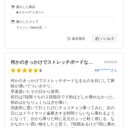
購入した商品
■カラー/アイボリー
購入したストア
ライシン Yahoo!店
違反報告
いいね
0
何かのきっかけでストレッチボードなるも…
2026/6/25
5
kik********
さん
何かのきっかけでストレッチボードなるものを目にして興
味が湧いてついポチリ。

早速届いたその日から使用。

初日は7段階うちの２段階目で５秒ほどしか乗れなかった。
初めはかなりふくらはぎが痛い。

洗面所に置いて行くたびにチョコチョコ乗ってみた。次の
日にはドライヤーと歯磨きする時間ぐらいなら乗れるよう
になって、台から降りた時に足元がふっと軽く感じる。な
かなかいい買い物をしたと思う。7段階あるけど7段に乗れ