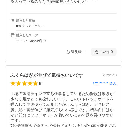
購入した商品
■カラー/アイボリー
購入したストア
ライシン Yahoo!店
違反報告
いいね
0
ふくらはぎが伸びて気持ちいいです
2023/9/18
5
stm********
さん
工場の製造ラインで立ち仕事をしているため普段は動きが
少なく足がとても疲れています。このストレッチボードを
購入して早速使ってみましたが、ふくらはぎ、アキレス
腱、足の裏が伸びて痛気持ちいい感じです。踏み台にはか
かと部分にソフトマットが着いているので足を乗せやすい
です。

7段階調整もできるので慣れてきたら少しずつ高さ変えてみ