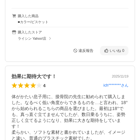
購入した商品
■カラー/ビスケット
購入したストア
ライシン Yahoo!店
違反報告
いいね
0
効果に期待大です！
2025/11/19
4
ich********
さん
体がかたい息子用に、接骨院の先生に勧められて購入しま
した。なるべく低い角度からできるものを…と言われ、18°
から始められるこちらの商品を選びました。最初は18°で
も、真っ直ぐ立てませんでしたが、数日乗るうちに、姿勢
正しく立てるようになり、効果に大きな期待をしていま
す！

柔らかい、ソフトな素材と書かれていましたが、イメージ
と違い、普通のプラスチック素材でした。
