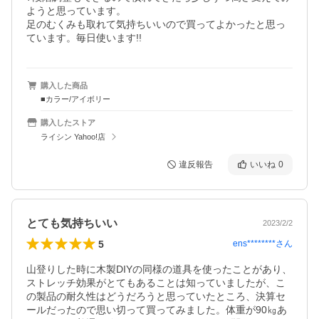
ようと思っています。

足のむくみも取れて気持ちいいので買ってよかったと思っ
ています。毎日使います!!
購入した商品
■カラー/アイボリー
購入したストア
ライシン Yahoo!店
違反報告
いいね
0
とても気持ちいい
2023/2/2
5
ens********
さん
山登りした時に木製DIYの同様の道具を使ったことがあり、
ストレッチ効果がとてもあることは知っていましたが、こ
の製品の耐久性はどうだろうと思っていたところ、決算セ
ールだったので思い切って買ってみました。体重が90㎏あ