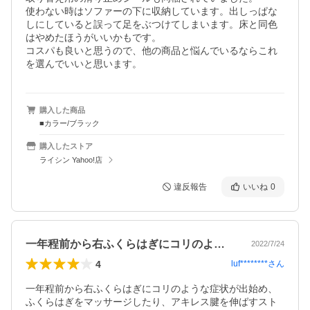
使わない時はソファーの下に収納しています。出しっぱな
しにしていると誤って足をぶつけてしまいます。床と同色
はやめたほうがいいかもです。

コスパも良いと思うので、他の商品と悩んでいるならこれ
を選んでいいと思います。
購入した商品
■カラー/ブラック
購入したストア
ライシン Yahoo!店
違反報告
いいね
0
一年程前から右ふくらはぎにコリのような…
2022/7/24
4
luf********
さん
一年程前から右ふくらはぎにコリのような症状が出始め、
ふくらはぎをマッサージしたり、アキレス腱を伸ばすスト