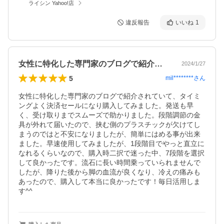
ライシン Yahoo!店
違反報告
いいね
1
女性に特化した専門家のブログで紹介され…
2024/1/27
5
mil********
さん
女性に特化した専門家のブログで紹介されていて、タイミ
ングよく決済セールになり購入してみました。発送も早
く、受け取りまでスムーズで助かりました。段階調節の金
具が外れて届いたので、挟む側のプラスチックが欠けてし
まうのではと不安になりましたが、簡単にはめる事が出来
ました。早速使用してみましたが、1段階目でやっと直立に
なれるくらいなので、購入時二択で迷った中、7段階を選択
して良かったです。流石に長い時間乗っていられませんで
したが、降りた後から脚の血流が良くなり、冷えの痛みも
あったので、購入して本当に良かったです！毎日活用しま
す^^