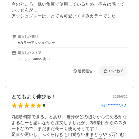
今のところ、低い角度で使用しているため、痛みは感じて
いませんが…

アッシュグレーは、とても可愛いくすみカラーでした。
購入した商品
■カラー/アッシュグレー
購入したストア
ライシン Yahoo!店
違反報告
いいね
0
とてもよく伸びる！
2025/6/22
5
kan********
さん
7段階調節できる、とあり、自分がどの辺りから使えるかな
よるなーと思いながら注文しましたが、2段階目からのスタ
ートなので、まだまだ長ーく使えそうです！

足首が硬いし、ふくらはぎも自覚ないままどうやら万年む