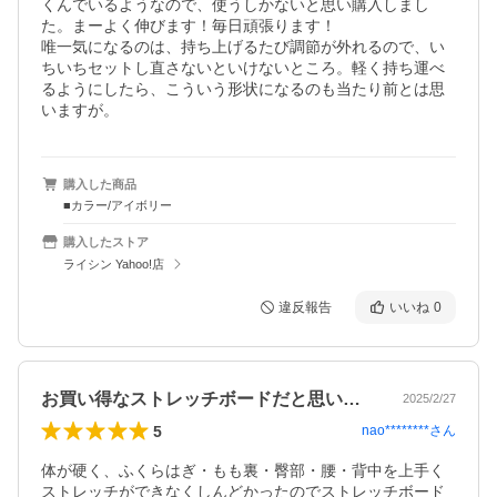
くんでいるようなので、使うしかないと思い購入しまし
た。まーよく伸びます！毎日頑張ります！

唯一気になるのは、持ち上げるたび調節が外れるので、い
ちいちセットし直さないといけないところ。軽く持ち運べ
るようにしたら、こういう形状になるのも当たり前とは思
いますが。
購入した商品
■カラー/アイボリー
購入したストア
ライシン Yahoo!店
違反報告
いいね
0
お買い得なストレッチボードだと思います
2025/2/27
5
nao********
さん
体が硬く、ふくらはぎ・もも裏・臀部・腰・背中を上手く
ストレッチができなくしんどかったのでストレッチボード