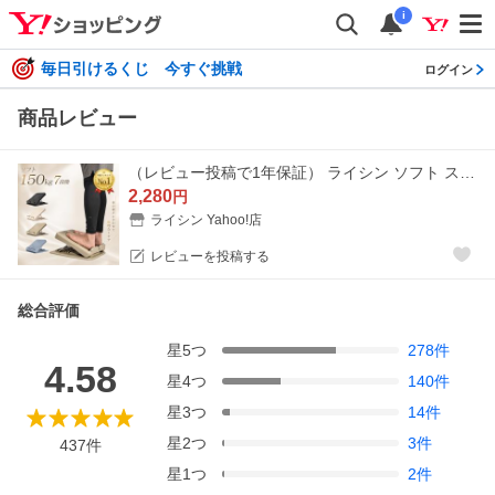
i
毎日引けるくじ 今すぐ挑戦
ログイン
商品レビュー
（レビュー投稿で1年保証） ライシン ソフト ストレッチボード 7段階 コンパクト 軽量 耐荷重 150kg
2,280
円
ライシン Yahoo!店
レビューを投稿する
総合評価
星
5
つ
278
件
4.58
星
4
つ
140
件
星
3
つ
14
件
星
2
つ
3
件
437
件
星
1
つ
2
件