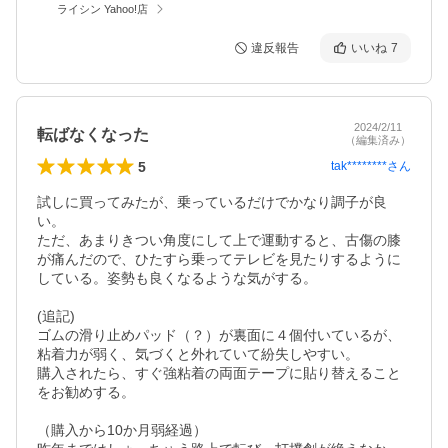
ライシン Yahoo!店
違反報告
いいね
7
2024/2/11
転ばなくなった
（編集済み）
5
tak********
さん
試しに買ってみたが、乗っているだけでかなり調子が良
い。

ただ、あまりきつい角度にして上で運動すると、古傷の膝
が痛んだので、ひたすら乗ってテレビを見たりするように
している。姿勢も良くなるような気がする。

(追記)

ゴムの滑り止めパッド（？）が裏面に４個付いているが、
粘着力が弱く、気づくと外れていて紛失しやすい。

購入されたら、すぐ強粘着の両面テープに貼り替えること
をお勧めする。

（購入から10か月弱経過）
