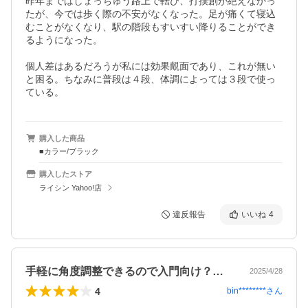
昨年まではしょっちゅう路上で転び、打撲創が絶えなかっ
たが、今では歩く際の不安がなくなった。足が痛くて寝込
むことがなくなり、駅の階段もすいすい降りることができ
るようになった。

個人差はあるだろうが私には効果覿面であり、これが無い
と困る。ちなみに普段は４段、体調によっては３段で使っ
ている。
購入した商品
■カラー/ブラック
購入したストア
ライシン Yahoo!店
違反報告
いいね
4
手軽に角度調整できるので入門向け？要改善
2025/4/28
4
bin********
さん