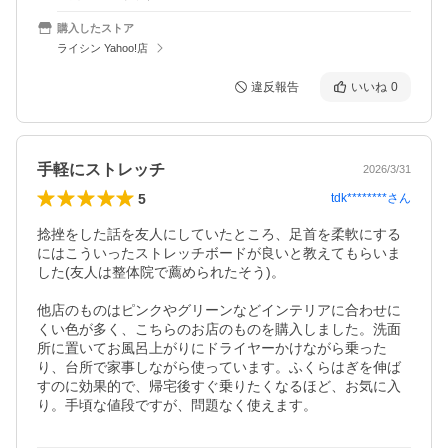
購入したストア
ライシン Yahoo!店
違反報告
いいね
0
手軽にストレッチ
2026/3/31
5
tdk********
さん
捻挫をした話を友人にしていたところ、足首を柔軟にする
にはこういったストレッチボードが良いと教えてもらいま
した(友人は整体院で薦められたそう)。

他店のものはピンクやグリーンなどインテリアに合わせに
くい色が多く、こちらのお店のものを購入しました。洗面
所に置いてお風呂上がりにドライヤーかけながら乗った
り、台所で家事しながら使っています。ふくらはぎを伸ば
すのに効果的で、帰宅後すぐ乗りたくなるほど、お気に入
り。手頃な値段ですが、問題なく使えます。