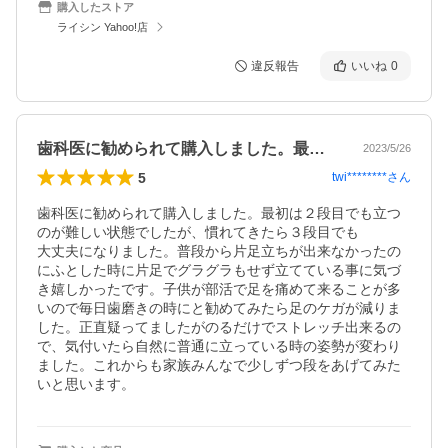
購入したストア
ライシン Yahoo!店
違反報告
いいね
0
歯科医に勧められて購入しました。最初は…
2023/5/26
5
twi********
さん
歯科医に勧められて購入しました。最初は２段目でも立つ
のが難しい状態でしたが、慣れてきたら３段目でも

大丈夫になりました。普段から片足立ちが出来なかったの
にふとした時に片足でグラグラもせず立てている事に気づ
き嬉しかったです。子供が部活で足を痛めて来ることが多
いので毎日歯磨きの時にと勧めてみたら足のケガが減りま
した。正直疑ってましたがのるだけでストレッチ出来るの
で、気付いたら自然に普通に立っている時の姿勢が変わり
ました。これからも家族みんなで少しずつ段をあげてみた
いと思います。