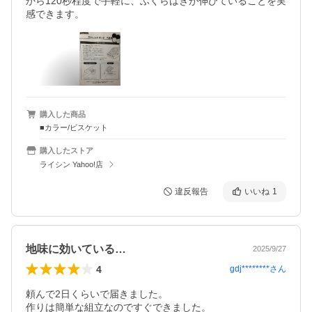
から120秒程度で手軽に、ふくらはぎが伸びていることを実
感できます。
購入した商品
■カラー/ビスケット
購入したストア
ライシン Yahoo!店
違反報告
いいね
1
地味に効いている…
2025/9/27
4
gdj********
さん
頼んで2日くらいで届きました。

作りは簡単な組立なのですぐできました。
