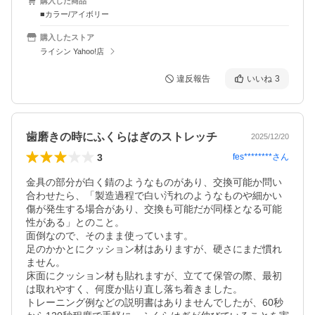
購入した商品
■カラー/アイボリー
購入したストア
ライシン Yahoo!店
違反報告
いいね
3
歯磨きの時にふくらはぎのストレッチ
2025/12/20
3
fes********
さん
金具の部分が白く錆のようなものがあり、交換可能か問い
合わせたら、「製造過程で白い汚れのようなものや細かい
傷が発生する場合があり、交換も可能だが同様となる可能
性がある」とのこと。

面倒なので、そのまま使っています。

足のかかとにクッション材はありますが、硬さにまだ慣れ
ません。

床面にクッション材も貼れますが、立てて保管の際、最初
は取れやすく、何度か貼り直し落ち着きました。

トレーニング例などの説明書はありませんでしたが、60秒