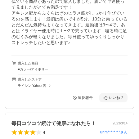
似ている商品があったので購入しました。届いて早速使っ
て見ましたがとても満足です！

アキレス腱からふくらはぎのヒラメ筋がしっかり伸びてい
るのを感じます！最初は痛いですが5分、10分と乗っている
とだんだん気持ちよくなってきます。運動後は3〜4で、あ
とはドライヤー使用時に１〜2で乗っています！寝る時に足
のむくみが軽くなりました。毎日使ってゆっくりしっかり
ストレッチしたいと思います♪
購入した商品
■カラー/アイボリー
購入したストア
ライシン Yahoo!店
違反報告
いいね
2
毎日コツコツ続けて健康になれたら！
2023/3/14
4
unm********
さん