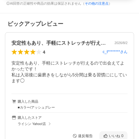
AI回答の正確性や商品の効果は保証されません（
その他の注意点
）
ピックアップレビュー
安定性もあり、手軽にストレッチが行える…
2026/8/2
4
c_t********
さん
安定性もあり、手軽にストレッチが行えるので出会えてよ
かったです！

私は入浴後に歯磨きをしながら5分間は乗る習慣ににしてい
ます◯
購入した商品
■カラー/アッシュグレー
購入したストア
ライシン Yahoo!店
違反報告
いいね
0