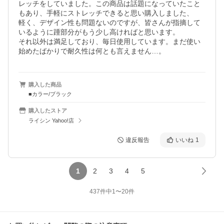
レッチをしていました。この商品は話題になっていたこと
もあり、手軽にストレッチできると思い購入しました、

軽く、デザイン性も問題ないのですが、皆さんが指摘して
いるように踵部分がもう少し高ければと思います。

それ以外は満足しており、毎日使用しています。まだ使い
始めたばかりで耐久性は何とも言えません…。
購入した商品
■カラー/ブラック
購入したストア
ライシン Yahoo!店
違反報告
いいね
1
1
2
3
4
5
437
件中
1
〜
20
件