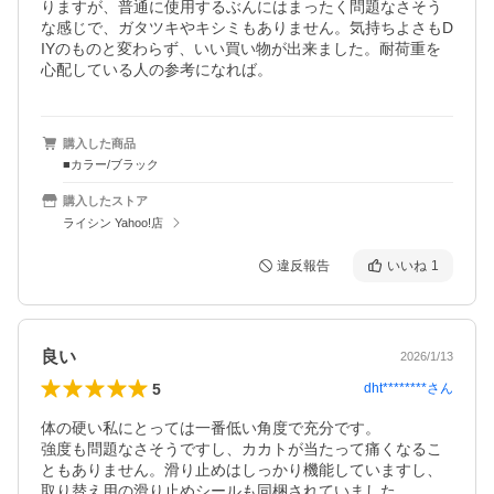
りますが、普通に使用するぶんにはまったく問題なさそう
な感じで、ガタツキやキシミもありません。気持ちよさもD
IYのものと変わらず、いい買い物が出来ました。耐荷重を
心配している人の参考になれば。
購入した商品
■カラー/ブラック
購入したストア
ライシン Yahoo!店
違反報告
いいね
1
良い
2026/1/13
5
dht********
さん
体の硬い私にとっては一番低い角度で充分です。

強度も問題なさそうですし、カカトが当たって痛くなるこ
ともありません。滑り止めはしっかり機能していますし、
取り替え用の滑り止めシールも同梱されていました。
