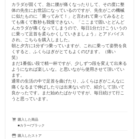
カラダが固くて、急に腰が痛くなったりして、その度に整
体の先生にお世話になっているのですが、先生がこの機械
に似たものに「乗ってみて！」と言われて乗ってみるとと
ても痛くて数秒も我慢できない。「ここまで固いとどんど
んカラダが痛くなってしまうので、毎日1分だけこういうの
に乗って足首を柔らかくしていきましょう」とアドバイス
され、こちらを購入しました。

朝と夕方に1分ずつ乗っていますが、これに乗って姿勢を良
くすると、ふくらはぎがとてもよくのびます。（痛い　
笑）

まだ1番低い段で精一杯ですが、少しずつ段を変えて出来る
ようになれば楽しいな。と思いながら使用させて頂いてい
ます。

通常の生活の中で足首を曲げたり、ふくらはぎがこんなに
痛くなるまで伸ばしたりは出来ないので、紹介して頂いて
良かったです。まだ始めたばかりですが、毎日続けて行こ
うと思っています。
購入した商品
■カラー/ブラック
購入したストア