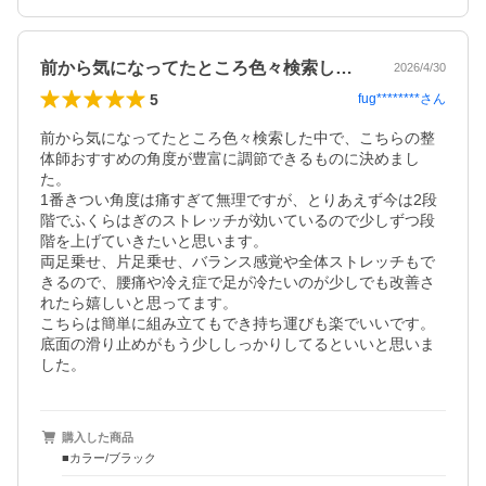
前から気になってたところ色々検索した中…
2026/4/30
5
fug********
さん
前から気になってたところ色々検索した中で、こちらの整
体師おすすめの角度が豊富に調節できるものに決めまし
た。

1番きつい角度は痛すぎて無理ですが、とりあえず今は2段
階でふくらはぎのストレッチが効いているので少しずつ段
階を上げていきたいと思います。

両足乗せ、片足乗せ、バランス感覚や全体ストレッチもで
きるので、腰痛や冷え症で足が冷たいのが少しでも改善さ
れたら嬉しいと思ってます。

こちらは簡単に組み立てもでき持ち運びも楽でいいです。
底面の滑り止めがもう少ししっかりしてるといいと思いま
購入した商品
■カラー/ブラック