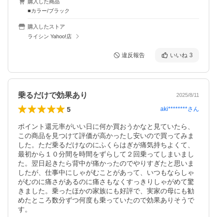
購入した商品
■カラー/ブラック
購入したストア
ライシン Yahoo!店
違反報告
いいね
3
乗るだけで効果あり
2025/8/11
5
aki********
さん
ポイント還元率がいい日に何か買おうかなと見ていたら、
この商品を見つけて評価が高かったし安いので買ってみま
した。ただ乗るだけなのにふくらはぎが痛気持ちよくて、
最初から１０分間を時間をずらして２回乗ってしまいまし
た。翌日起きたら背中が痛かったのでやりすぎたと思いま
したが、仕事中にしゃがむことがあって、いつもならしゃ
がむのに痛さがあるのに痛さもなくすっきりしゃがめて驚
きました。乗ったほかの家族にも好評で、実家の母にも勧
めたところ数分ずつ何度も乗っていたので効果ありそうで
す。