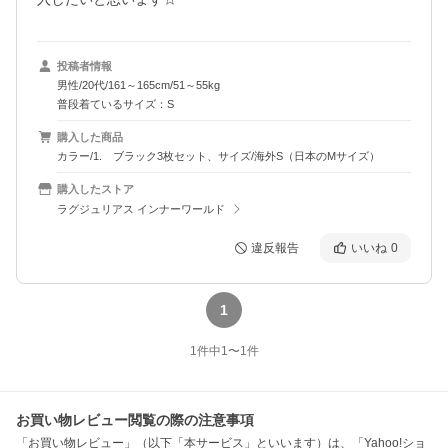
投稿者情報
男性/20代/161～165cm/51～55kg
普段着ているサイズ：S
購入した商品
カラー/1. ブラック3枚セット、サイズ/海外S（日本のMサイズ）
購入したストア
ラグジュリアス インナーワールド
違反報告
いいね
0
1
1
件中
1
〜
1
件
お買い物レビュー閲覧の際の注意事項
「お買い物レビュー」（以下「本サービス」といいます）は、「Yahoo!ショ