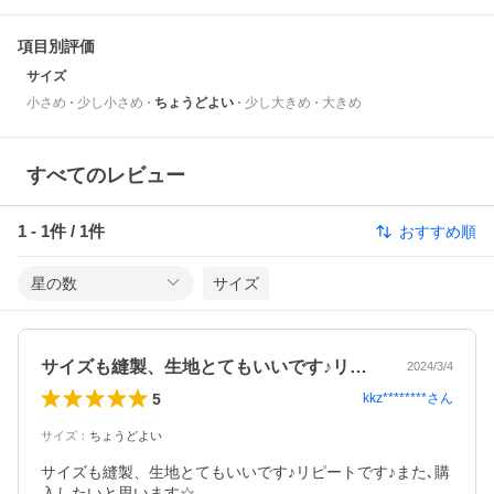
項目別評価
サイズ
小さめ
少し小さめ
ちょうどよい
少し大きめ
大きめ
すべてのレビュー
1
-
1
件 /
1
件
おすすめ順
星の数
サイズ
サイズも縫製、生地とてもいいです♪リピ…
2024/3/4
5
kkz********
さん
サイズ
：
ちょうどよい
サイズも縫製、生地とてもいいです♪リピートです♪また､購
入したいと思います☆