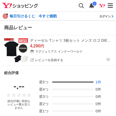
i
毎日引けるくじ 今すぐ挑戦
ログイン
商品レビュー
ディーゼル Tシャツ 3枚セット メンズ ロゴ DIESEL シンプル ブランド ギフト ラッピング 無料 彼氏 父 男性 3枚組
4,290
円
ラグジュリアス インナーワールド
レビューを投稿する
総合評価
星
5
つ
1
件
-.--
星
4
つ
0
件
星
3
つ
0
件
総合評価に有効な
星
2
つ
0
件
レビュー数が足り
ません
星
1
つ
0
件