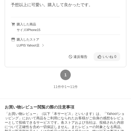
予想以上に可愛い。購入して良かったです。
購入した商品
サイズ/iPhone15
購入したストア
LUPIS Yahoo!店
違反報告
いいね
0
1
11
件中
1
〜
11
件
お買い物レビュー閲覧の際の注意事項
「お買い物レビュー」（以下「本サービス」といいます）は、「Yahoo!ショ
ッピング」において商品をご利用になられたお客様がご自身の感想をレビュ
ーとして投稿できるサービスです。各ストアおよび当社は、投稿された内容
について正確性を含め一切保証しません。またレビューの対象となる商品、