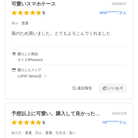
可愛いスマホケース
2026/6/27
5
ama********
さん
厚み
：
普通
孫のため買いました。とてもよろこんでくれました
購入した商品
サイズ/iPhone14
購入したストア
LUPIS Yahoo!店
違反報告
いいね
0
予想以上に可愛い。購入して良かったです…
2024/11/5
5
nrt********
さん
耐久性
：
普通
、
厚み
：
普通
、
装着感
：
良い