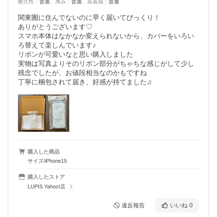
耐久性
：
普通
、
厚み
：
普通
、
装着感
：
普通
関東圏に住んでないのに早く届いてびっくり！

ありがとうございます♡

スマホ本体はなかなか変えられないから、カバーをいろい
ろ替えて楽しんでいます♪

リボンが可愛いなと思い購入しました

実物は写真よりそのリボン部分がちゃちな感じがして少し
残念でしたが、お値段相当なのかもですね

丁寧に梱包されて届き、好感が持てました♫
購入した商品
サイズ/iPhone15
購入したストア
LUPIS Yahoo!店
違反報告
いいね
0