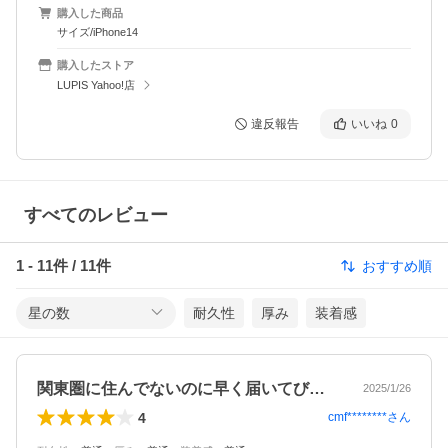
購入した商品
サイズ/iPhone14
購入したストア
LUPIS Yahoo!店
違反報告
いいね
0
すべてのレビュー
1
-
11
件 /
11
件
おすすめ順
星の数
耐久性
厚み
装着感
関東圏に住んでないのに早く届いてびっく…
2025/1/26
4
cmf********
さん