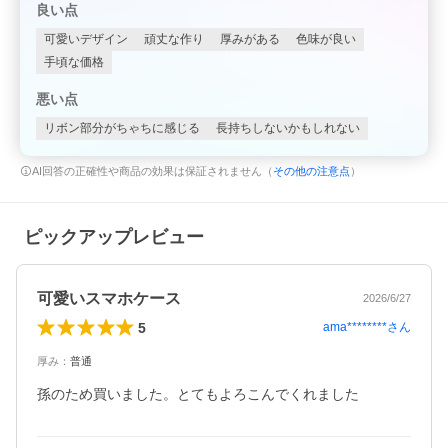
良い点
可愛いデザイン
頑丈な作り
厚みがある
色味が良い
手頃な価格
悪い点
リボン部分がちゃちに感じる
長持ちしないかもしれない
AI回答の正確性や商品の効果は保証されません（
その他の注意点
）
ピックアップレビュー
可愛いスマホケース
2026/6/27
5
ama********
さん
厚み
：
普通
孫のため買いました。とてもよろこんでくれました