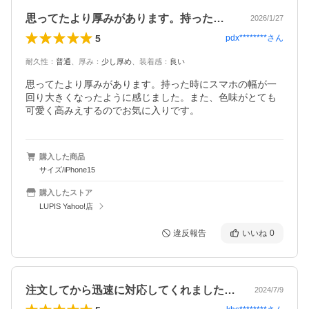
思ってたより厚みがあります。持った時に…
2026/1/27
5
pdx********
さん
耐久性
：
普通
、
厚み
：
少し厚め
、
装着感
：
良い
思ってたより厚みがあります。持った時にスマホの幅が一
回り大きくなったように感じました。また、色味がとても
可愛く高みえするのでお気に入りです。
購入した商品
サイズ/iPhone15
購入したストア
LUPIS Yahoo!店
違反報告
いいね
0
注文してから迅速に対応してくれました。…
2024/7/9