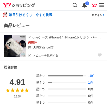
i
毎日引けるくじ 今すぐ挑戦
ログイン
商品レビュー
iPhoneケース iPhone14 iPhone15 リボン パール ガーリー フェミニン ウェーブ うねうね キラキラ フレンチガーリー かわいい 韓国っぽ ルピス 爆買
980
円
LUPIS Yahoo!店
レビューを投稿する
総合評価
星
5
つ
10
件
4.91
星
4
つ
1
件
星
3
つ
0
件
星
2
つ
0
件
11
件
星
1
つ
0
件