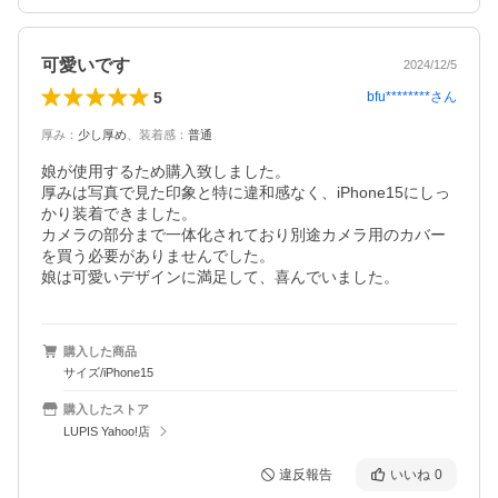
可愛いです
2024/12/5
5
bfu********
さん
厚み
：
少し厚め
、
装着感
：
普通
娘が使用するため購入致しました。

厚みは写真で見た印象と特に違和感なく、iPhone15にしっ
かり装着できました。

カメラの部分まで一体化されており別途カメラ用のカバー
を買う必要がありませんでした。

娘は可愛いデザインに満足して、喜んでいました。
購入した商品
サイズ/iPhone15
購入したストア
LUPIS Yahoo!店
違反報告
いいね
0