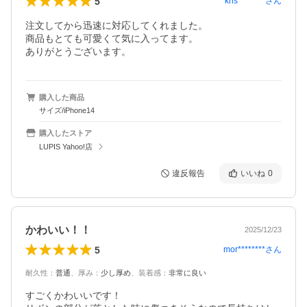
5
khs********
さん
注文してから迅速に対応してくれました。

商品もとても可愛くて気に入ってます。

ありがとうございます。
購入した商品
サイズ/iPhone14
購入したストア
LUPIS Yahoo!店
違反報告
いいね
0
かわいい！！
2025/12/23
5
mor********
さん
耐久性
：
普通
、
厚み
：
少し厚め
、
装着感
：
非常に良い
すごくかわいいです！
