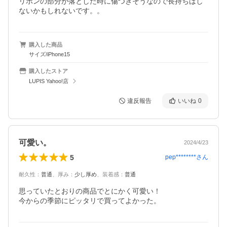
リボンの部分が落とした時に傷つきそうなので長持ちはし
ないかもしれないです。。
購入した商品
サイズ/iPhone15
購入したストア
LUPIS Yahoo!店
違反報告
いいね
0
可愛い。
2024/4/23
5
pep********
さん
耐久性
：
普通
、
厚み
：
少し厚め
、
装着感
：
普通
思っていたとおりの商品でとにかく可愛い！

今からの季節にピッタリで買ってよかった。