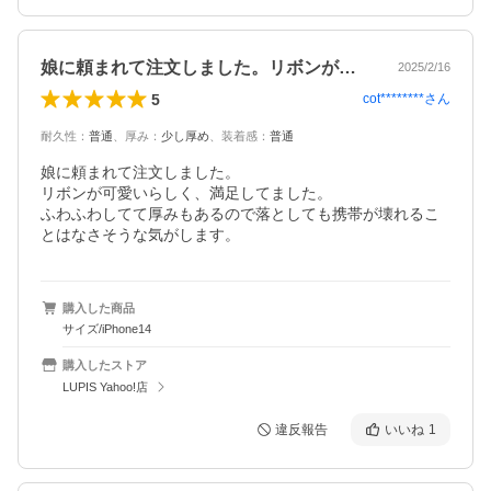
娘に頼まれて注文しました。リボンが可愛…
2025/2/16
5
cot********
さん
耐久性
：
普通
、
厚み
：
少し厚め
、
装着感
：
普通
娘に頼まれて注文しました。

リボンが可愛いらしく、満足してました。

ふわふわしてて厚みもあるので落としても携帯が壊れるこ
購入した商品
サイズ/iPhone14
購入したストア
LUPIS Yahoo!店
違反報告
いいね
1