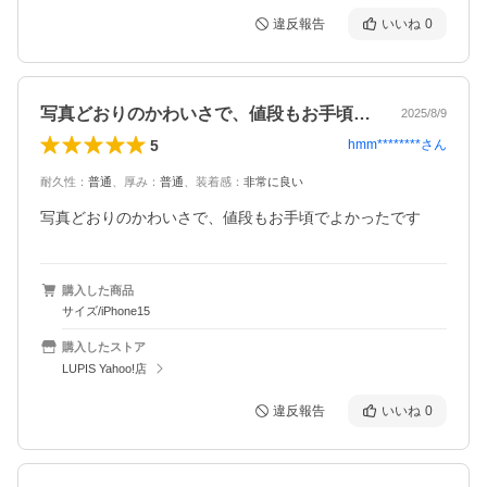
違反報告
いいね
0
写真どおりのかわいさで、値段もお手頃で…
2025/8/9
5
hmm********
さん
耐久性
：
普通
、
厚み
：
普通
、
装着感
：
非常に良い
写真どおりのかわいさで、値段もお手頃でよかったです
購入した商品
サイズ/iPhone15
購入したストア
LUPIS Yahoo!店
違反報告
いいね
0