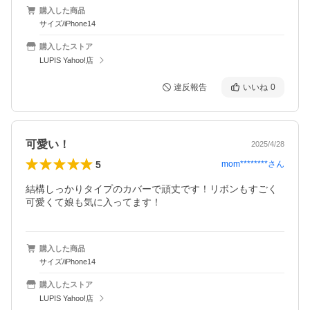
購入した商品
サイズ/iPhone14
購入したストア
LUPIS Yahoo!店
違反報告
いいね
0
可愛い！
2025/4/28
5
mom********
さん
結構しっかりタイプのカバーで頑丈です！リボンもすごく
可愛くて娘も気に入ってます！
購入した商品
サイズ/iPhone14
購入したストア
LUPIS Yahoo!店