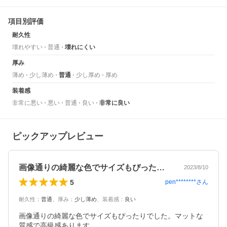
項目別評価
耐久性
壊れやすい
普通
壊れにくい
厚み
薄め
少し薄め
普通
少し厚め
厚め
装着感
非常に悪い
悪い
普通
良い
非常に良い
ピックアップレビュー
画像通りの綺麗な色でサイズもぴったりで…
2023/8/10
5
pen********
さん
耐久性
：
普通
、
厚み
：
少し薄め
、
装着感
：
良い
画像通りの綺麗な色でサイズもぴったりでした。マットな
質感で高級感あります。