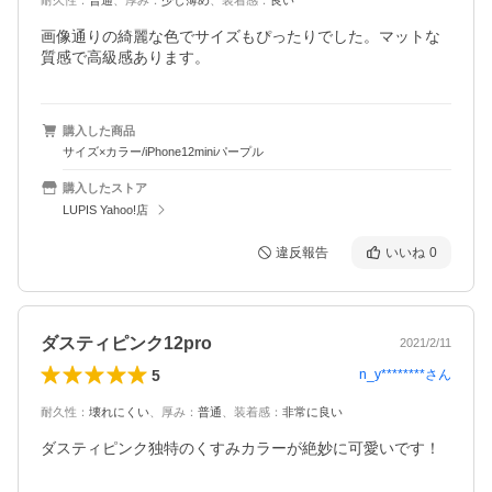
耐久性
：
普通
、
厚み
：
少し薄め
、
装着感
：
良い
画像通りの綺麗な色でサイズもぴったりでした。マットな
質感で高級感あります。
購入した商品
サイズ×カラー/iPhone12miniパープル
購入したストア
LUPIS Yahoo!店
違反報告
いいね
0
ダスティピンク12pro
2021/2/11
5
n_y********
さん
耐久性
：
壊れにくい
、
厚み
：
普通
、
装着感
：
非常に良い
ダスティピンク独特のくすみカラーが絶妙に可愛いです！