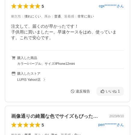
5
cgx********
さん
耐久性
：
壊れにくい
、
厚み
：
普通
、
装着感
：
非常に良い
注文して、届くのが早かったです！

子供用に買いましたー。早速ケースをはめ、使っていま
す。これで安心です。
購入した商品
カラー/パープル、サイズ/iPhone12mini
購入したストア
LUPIS Yahoo!店
違反報告
いいね
1
画像通りの綺麗な色でサイズもぴったりで…
2023/8/10
5
pen********
さん