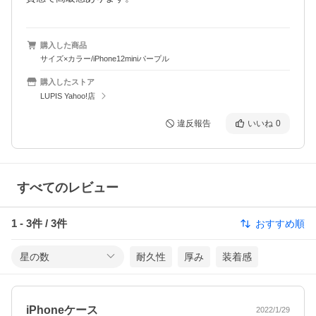
購入した商品
サイズ×カラー/iPhone12miniパープル
購入したストア
LUPIS Yahoo!店
違反報告
いいね
0
すべてのレビュー
1
-
3
件 /
3
件
おすすめ順
星の数
耐久性
厚み
装着感
iPhoneケース
2022/1/29