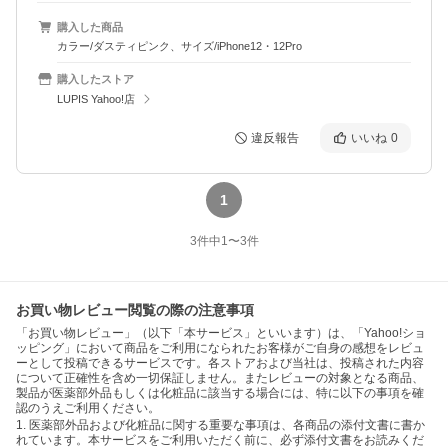
購入した商品
カラー/ダスティピンク、サイズ/iPhone12・12Pro
購入したストア
LUPIS Yahoo!店
違反報告
いいね
0
1
3
件中
1
〜
3
件
お買い物レビュー閲覧の際の注意事項
「お買い物レビュー」（以下「本サービス」といいます）は、「Yahoo!ショ
ッピング」において商品をご利用になられたお客様がご自身の感想をレビュ
ーとして投稿できるサービスです。各ストアおよび当社は、投稿された内容
について正確性を含め一切保証しません。またレビューの対象となる商品、
製品が医薬部外品もしくは化粧品に該当する場合には、特に以下の事項を確
認のうえご利用ください。
1. 医薬部外品および化粧品に関する重要な事項は、各商品の添付文書に書か
れています。本サービスをご利用いただく前に、必ず添付文書をお読みくだ