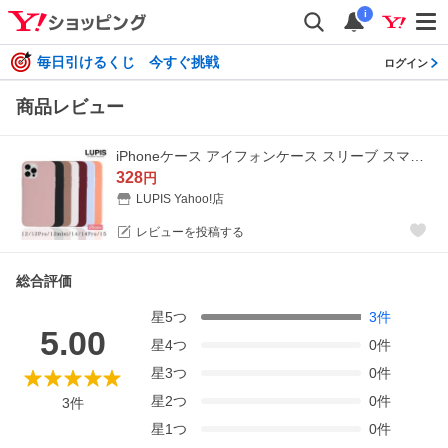
i
毎日引けるくじ 今すぐ挑戦
ログイン
商品レビュー
iPhoneケース アイフォンケース スリーブ スマホケース シリコン ソフトケース シンプル ルピス 爆買
328
円
LUPIS Yahoo!店
レビューを投稿する
総合評価
星
5
つ
3
件
5.00
星
4
つ
0
件
星
3
つ
0
件
星
2
つ
0
件
3
件
星
1
つ
0
件