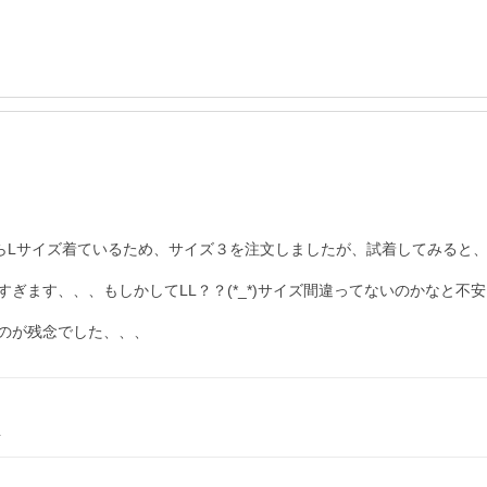
からLサイズ着ているため、サイズ３を注文しましたが、試着してみると
ぎます、、、もしかしてLL？？(*_*)サイズ間違ってないのかなと不
のが残念でした、、、
L