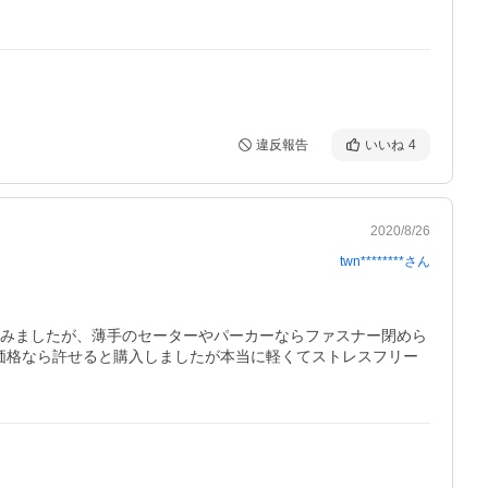
違反報告
いいね
4
2020/8/26
twn********
さん
てみましたが、薄手のセーターやパーカーならファスナー閉めら
価格なら許せると購入しましたが本当に軽くてストレスフリー