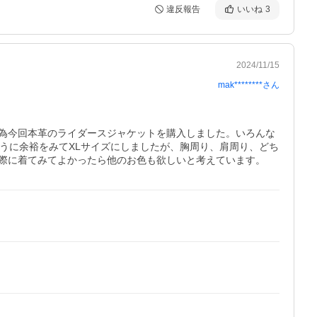
違反報告
いいね
3
2024/11/15
mak********
さん
為今回本革のライダースジャケットを購入しました。いろんな
うに余裕をみてXLサイズにしましたが、胸周り、肩周り、どち
際に着てみてよかったら他のお色も欲しいと考えています。