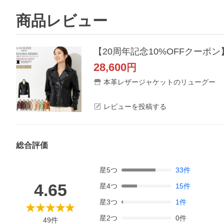
商品レビュー
【20周年記念10%OFFクーポン
28,600
円
本革レザージャケットのリューグー
レビューを投稿する
総合評価
星
5
つ
33
件
4.65
星
4
つ
15
件
星
3
つ
1
件
星
2
つ
0
件
49
件