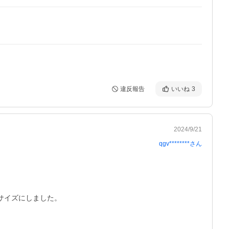
違反報告
いいね
3
2024/9/21
qgv********
さん
サイズにしました。
