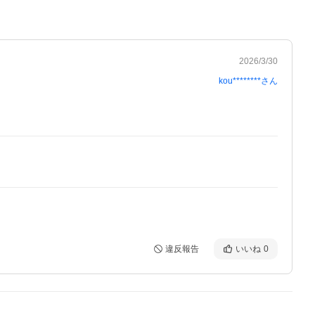
2026/3/30
kou********
さん
違反報告
いいね
0