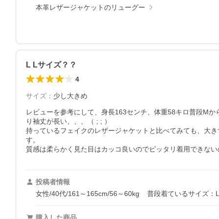
本革レザージャケットのリューグー
L Lサイズ？？
4
サイズ
：
少し大きめ
レビューを参考にして、身長163センチ、体重58キロ普段M
り袖丈が長い、、、（ ; ; ）

持っているフェイクのレザージャケットと比べてみても、大きす
す。

質感は柔らかく見た目はカッコ良いのでピッタリ着用できない
投稿者情報
女性/40代/161～165cm/56～60kg
普段着ているサイズ：
購入した商品