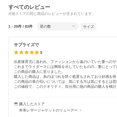
すべてのレビュー
※他ストアの同じ商品のレビューが含まれています。
1
-
20
件 /
83
件
星の数
サイズ
サプライズで
5
出産後育児に追われ、ファッションから遠のいていた妻へのサ
これまでライダースには興味を示していたものの、妻にとって
この商品の購入に至りました。

購入した商品は、糸のほつれを防ぐ処置もされており好感を得ま
この商品の革の匂いについては、気にする方は気にするとは思
この値段で、このクオリティ、自分用に他の商品の購入を検討
購入したストア
本革レザージャケットのリューグー