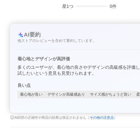
星
1
つ
0
件
AI要約
他ストアのレビューを含めて要約しています。
着心地とデザインが高評価
多くのユーザーが、着心地の良さやデザインの高級感を評価し
試したいという意見も見受けられます。
良い点
着心地が良い
デザインが高級感あり
サイズ感がちょうど良い
柔
AI回答の正確性や商品の効果は保証されません（
その他の注意点
）