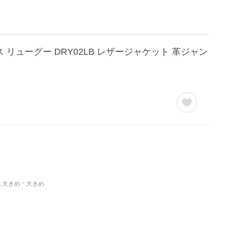
 リューグー DRY02LB レザージャケット 革ジャン
し大きめ
大きめ