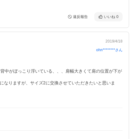
違反報告
いいね
0
2019/4/18
ohn********
さん
、背中がぼっこり浮いている、、、肩幅大きくて肩の位置が下が
安になりますが、サイズ2に交換させていただきたいと思いま