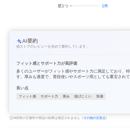
星
1
つ
1
件
AI要約
他ストアのレビューを含めて要約しています。
フィット感とサポート力が高評価
多くのユーザーがフィット感やサポート力に満足しており、特
す。厚みも適度で、普段使いやスポーツ用としても重宝されて
良い点
フィット感
サポート力
厚み
脱げにくい
快適
AI回答の正確性や商品の効果は保証されません（
その他の注意点
）