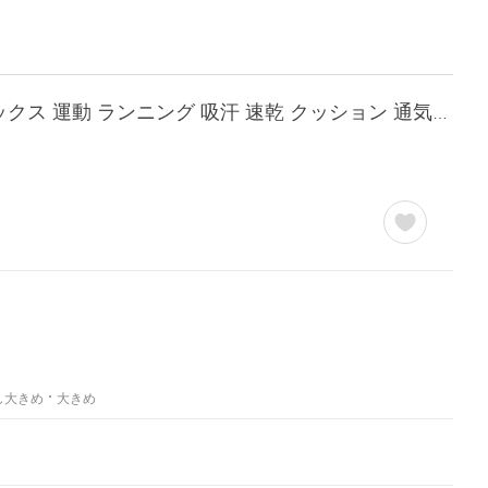
ランニングソックス 3足組 メンズ レディース スポーツソックス 靴下 くるぶし 厚手 ソックス 運動 ランニング 吸汗 速乾 クッション 通気性 脱げにくい 爆買
し大きめ
大きめ