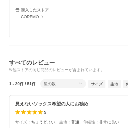
購入したストア
COREMO
すべてのレビュー
※他ストアの同じ商品のレビューが含まれています。
1
-
20
件 /
51
件
星の数
サイズ
生地
見えないソックス希望の人にお勧め
5
サイズ
：
ちょうどよい
、
生地
：
普通
、
伸縮性
：
非常に良い