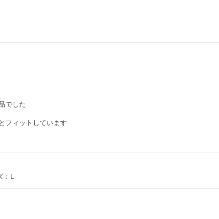
でした

とフィットしています

ズ：L