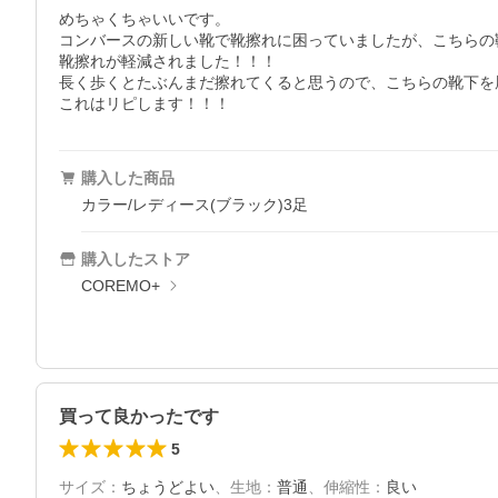
めちゃくちゃいいです。

コンバースの新しい靴で靴擦れに困っていましたが、こちらの
靴擦れが軽減されました！！！

長く歩くとたぶんまだ擦れてくると思うので、こちらの靴下を
これはリピします！！！
購入した商品
カラー/レディース(ブラック)3足
購入したストア
COREMO+
買って良かったです
5
サイズ
：
ちょうどよい
、
生地
：
普通
、
伸縮性
：
良い