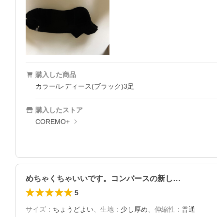
購入した商品
カラー/レディース(ブラック)3足
購入したストア
COREMO+
めちゃくちゃいいです。コンバースの新し…
5
サイズ
：
ちょうどよい
、
生地
：
少し厚め
、
伸縮性
：
普通