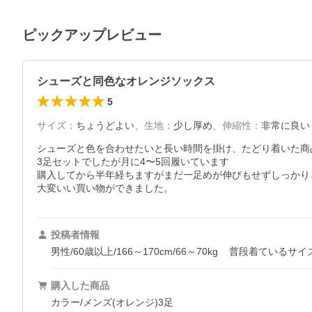
ピックアップレビュー
シューズと同色なオレンジソックス
5
サイズ
：
ちょうどよい
、
生地
：
少し厚め
、
伸縮性
：
非常に良い
シューズと色を合わせたいと長い時間を掛け、たどり着いた商品
3足セットでしたが月に4〜5回履いています

購入してから半年経ちますがまだ一足めが伸びもせずしっかり
大変いい買い物ができました。
投稿者情報
男性/60歳以上/166～170cm/66～70kg
普段着ているサイ
購入した商品
カラー/メンズ(オレンジ)3足