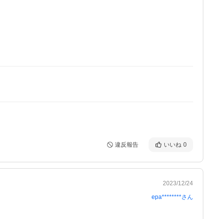
違反報告
いいね
0
2023/12/24
epa********
さん