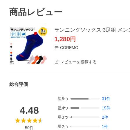
商品レビュー
1,280
円
COREMO
レビューを投稿する
総合評価
星
5
つ
31
件
4.48
星
4
つ
15
件
星
3
つ
2
件
星
2
つ
1
件
50
件