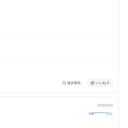
違反報告
いいね
0
2026/4/20
nak********
さん