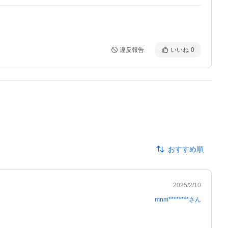
違反報告
いいね
0
おすすめ順
2025/2/10
mnm********
さん