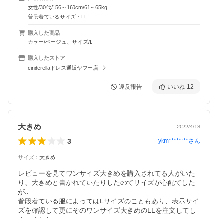
女性/30代/156～160cm/61～65kg
普段着ているサイズ：LL
購入した商品
カラー/ベージュ、サイズ/L
購入したストア
cinderellaドレス通販ヤフー店
違反報告
いいね
12
大きめ
2022/4/18
3
ykm********
さん
サイズ
：
大きめ
レビューを見てワンサイズ大きめを購入されてる人がいた
り、大きめと書かれていたりしたのでサイズが心配でした
が‥

普段着ている服によってはLサイズのこともあり、表示サイ
ズを確認して更にそのワンサイズ大きめのLLを注文してし