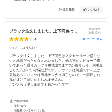
違反報告
いいね
8
2019/3/13
ブラック注文しました。上下同色はアクセ…
（編集済み）
4
t81********
さん
サイズ
：
ちょうどよい
ブラック注文しました。上下同色はアクセサリーで盛らな
いと地味だったかなと思いました。他の方がレビューで書
いてあった通りガッツリ裏地出てます(笑)首まわり一周手直
しした方がいいか悩む所です。デザインは綺麗です～上は
裏地あってパンツは裏地ナシ少々薄手なのでこの季節まだ
風が抜けて寒いかもしれませんね。

パンツもう少し細身でも良かったです。
投稿者情報
女性/40代
普段着ているサイズ：3L