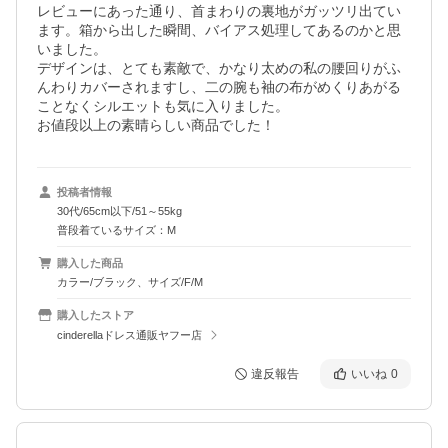
レビューにあった通り、首まわりの裏地がガッツリ出てい
ます。箱から出した瞬間、バイアス処理してあるのかと思
いました。

デザインは、とても素敵で、かなり太めの私の腰回りがふ
んわりカバーされますし、二の腕も袖の布がめくりあがる
ことなくシルエットも気に入りました。

お値段以上の素晴らしい商品でした！
投稿者情報
30代/65cm以下/51～55kg
普段着ているサイズ：M
購入した商品
カラー/ブラック、サイズ/F/M
購入したストア
cinderellaドレス通販ヤフー店
違反報告
いいね
0