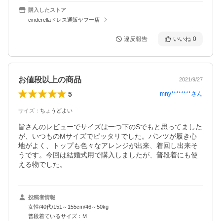
購入したストア
cinderellaドレス通販ヤフー店
違反報告
いいね
0
お値段以上の商品
2021/9/27
5
mny********
さん
サイズ
：
ちょうどよい
皆さんのレビューでサイズは一つ下のSでもと思ってました
が、いつものMサイズでピッタリでした。パンツが履き心
地がよく、トップも色々なアレンジが出来、着回し出来そ
うです。今回は結婚式用で購入しましたが、普段着にも使
える物でした。
投稿者情報
女性/40代/151～155cm/46～50kg
普段着ているサイズ：M