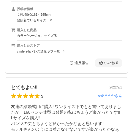
投稿者情報
女性/40代/161～165cm
普段着ているサイズ：M
購入した商品
カラー/ベージュ、サイズ/S
購入したストア
cinderellaドレス通販ヤフー店
違反報告
いいね
0
とてもよい‼︎
2022/9/1
5
sr4********
さん
友達の結婚式用に購入‼︎ワンサイズ下でもと書いてありまし
たが、168センチ体型は普通の私はちょうど良かったです‼︎

Lサイズを購入‼︎

パンツの丈もちょうど良かったかなぁと思います‼︎

モデルさんのようには着こなせないですが良かったかなぁ