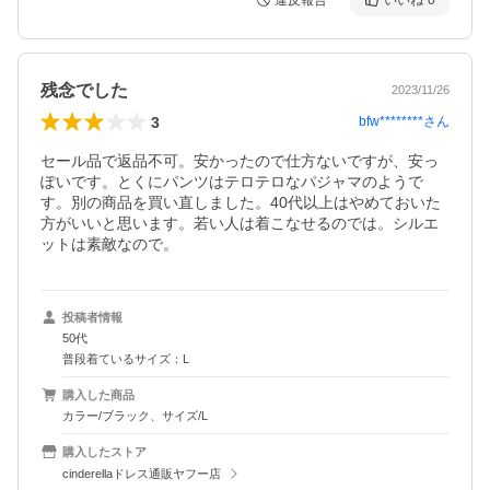
違反報告
いいね
0
残念でした
2023/11/26
3
bfw********
さん
セール品で返品不可。安かったので仕方ないですが、安っ
ぽいです。とくにパンツはテロテロなパジャマのようで
す。別の商品を買い直しました。40代以上はやめておいた
方がいいと思います。若い人は着こなせるのでは。シルエ
ットは素敵なので。
投稿者情報
50代
普段着ているサイズ：L
購入した商品
カラー/ブラック、サイズ/L
購入したストア
cinderellaドレス通販ヤフー店