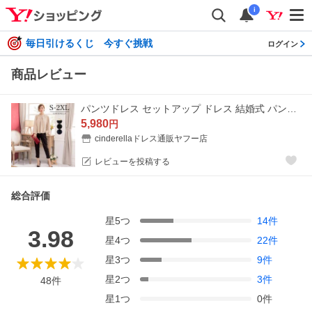
i
毎日引けるくじ 今すぐ挑戦
ログイン
商品レビュー
パンツドレス セットアップ ドレス 結婚式 パンツスーツ 大きいサイズ クロップドパンツ 七分丈 フォーマル ツーピース セパレート 卒業式 謝恩会 黒 yj188151
5,980
円
cinderellaドレス通販ヤフー店
レビューを投稿する
総合評価
星
5
つ
14
件
3.98
星
4
つ
22
件
星
3
つ
9
件
星
2
つ
3
件
48
件
星
1
つ
0
件