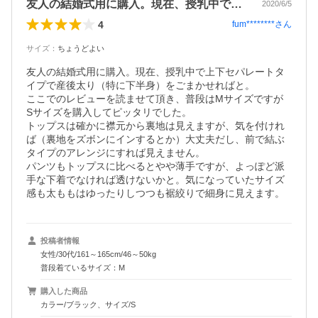
友人の結婚式用に購入。現在、授乳中で上…
2020/6/5
4
fum********
さん
サイズ
：
ちょうどよい
友人の結婚式用に購入。現在、授乳中で上下セパレートタ
イプで産後太り（特に下半身）をごまかせればと。

ここでのレビューを読ませて頂き、普段はMサイズですが 
Sサイズを購入してピッタリでした。

トップスは確かに襟元から裏地は見えますが、気を付けれ
ば（裏地をズボンにインするとか）大丈夫だし、前で結ぶ
タイプのアレンジにすれば見えません。

パンツもトップスに比べるとやや薄手ですが、よっぽど派
手な下着でなければ透けないかと。気になっていたサイズ
感も太ももはゆったりしつつも裾絞りで細身に見えます。
投稿者情報
女性/30代/161～165cm/46～50kg
普段着ているサイズ：M
購入した商品
カラー/ブラック、サイズ/S