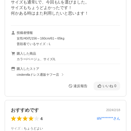
サイズも通常Lで、今回もLを選びました。

サイズもちょうどよかったです！

何かある時はまた利用したいと思います！
投稿者情報
女性/40代/156～160cm/61～65kg
普段着ているサイズ：L
購入した商品
カラー/ベージュ、サイズ/L
購入したストア
cinderellaドレス通販ヤフー店
違反報告
いいね
0
おすすめです
2024/2/18
4
shi********
さん
サイズ
：
ちょうどよい