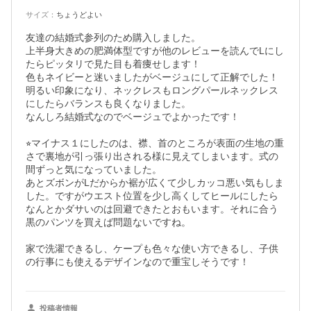
サイズ
：
ちょうどよい
友達の結婚式参列のため購入しました。

上半身大きめの肥満体型ですが他のレビューを読んでLにし
たらピッタリで見た目も着痩せします！

色もネイビーと迷いましたがベージュにして正解でした！
明るい印象になり、ネックレスもロングパールネックレス
にしたらバランスも良くなりました。

なんしろ結婚式なのでベージュでよかったです！

⭐︎マイナス１にしたのは、襟、首のところが表面の生地の重
さで裏地が引っ張り出される様に見えてしまいます。式の
間ずっと気になっていました。

あとズボンがLだからか裾が広くて少しカッコ悪い気もしま
した。ですがウエスト位置を少し高くしてヒールにしたら
なんとかダサいのは回避できたとおもいます。それに合う
黒のパンツを買えば問題ないですね。

家で洗濯できるし、ケープも色々な使い方できるし、子供
の行事にも使えるデザインなので重宝しそうです！
投稿者情報