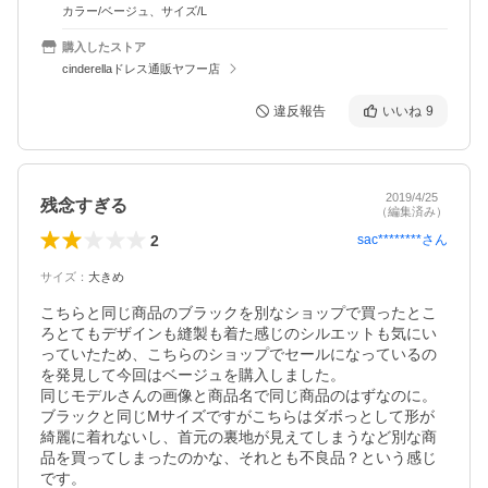
カラー/ベージュ、サイズ/L
購入したストア
cinderellaドレス通販ヤフー店
違反報告
いいね
9
2019/4/25
残念すぎる
（編集済み）
2
sac********
さん
サイズ
：
大きめ
こちらと同じ商品のブラックを別なショップで買ったとこ
ろとてもデザインも縫製も着た感じのシルエットも気にい
っていたため、こちらのショップでセールになっているの
を発見して今回はベージュを購入しました。

同じモデルさんの画像と商品名で同じ商品のはずなのに。

ブラックと同じMサイズですがこちらはダボっとして形が
綺麗に着れないし、首元の裏地が見えてしまうなど別な商
品を買ってしまったのかな、それとも不良品？という感じ
です。
