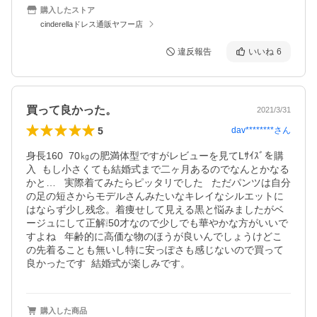
購入したストア
cinderellaドレス通販ヤフー店
違反報告
いいね
6
買って良かった。
2021/3/31
5
dav********
さん
身長160  70㎏の肥満体型ですがレビューを見てLｻｲｽﾞを購
入  もし小さくても結婚式まで二ヶ月あるのでなんとかなる
かと…   実際着てみたらピッタリでした   ただパンツは自分
の足の短さからモデルさんみたいなキレイなシルエットに
はならず少し残念。着痩せして見える黒と悩みましたがベ
ージュにして正解❕50才なので少しでも華やかな方がいいで
すよね   年齢的に高価な物のほうが良いんでしょうけどこ
の先着ることも無いし特に安っぽさも感じないので買って
良かったです  結婚式が楽しみです。
購入した商品