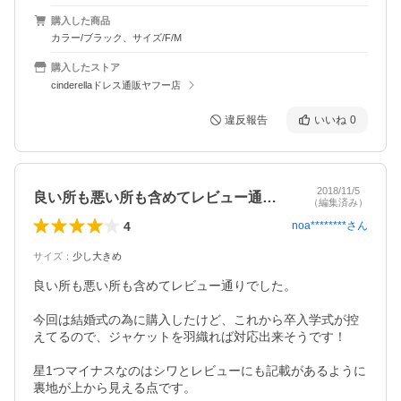
購入した商品
カラー/ブラック、サイズ/F/M
購入したストア
cinderellaドレス通販ヤフー店
違反報告
いいね
0
2018/11/5
良い所も悪い所も含めてレビュー通りでし…
（編集済み）
4
noa********
さん
サイズ
：
少し大きめ
良い所も悪い所も含めてレビュー通りでした。

今回は結婚式の為に購入したけど、これから卒入学式が控
えてるので、ジャケットを羽織れば対応出来そうです！

星1つマイナスなのはシワとレビューにも記載があるように
裏地が上から見える点です。