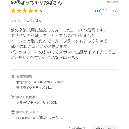
50代ぽっちゃりおばさん
2023/3/4
5
nob********
さん
サイズ
：
ちょうどよい
娘の卒業式用に注文してみました。コスパ最高です。

デザインも可愛くて、とっても気にいりました。

ベージュと迷ったんですが、ブラックもしっくりきて

50代の私にはいいかと思います。

パンツスタイルのものってズボンの丈感がイマイチってこ
とが多いのですが、これならばっちり！
投稿者情報
女性/50代/161～165cm/66～70kg
普段着ているサイズ：LL
購入した商品
カラー/ブラック、サイズ/XL
購入したストア
cinderellaドレス通販ヤフー店