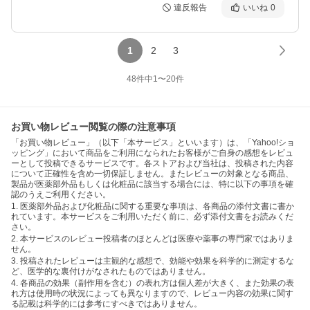
違反報告
いいね
0
1
2
3
48
件中
1
〜
20
件
お買い物レビュー閲覧の際の注意事項
「お買い物レビュー」（以下「本サービス」といいます）は、「Yahoo!ショ
ッピング」において商品をご利用になられたお客様がご自身の感想をレビュ
ーとして投稿できるサービスです。各ストアおよび当社は、投稿された内容
について正確性を含め一切保証しません。またレビューの対象となる商品、
製品が医薬部外品もしくは化粧品に該当する場合には、特に以下の事項を確
認のうえご利用ください。
1. 医薬部外品および化粧品に関する重要な事項は、各商品の添付文書に書か
れています。本サービスをご利用いただく前に、必ず添付文書をお読みくだ
さい。
2. 本サービスのレビュー投稿者のほとんどは医療や薬事の専門家ではありま
せん。
3. 投稿されたレビューは主観的な感想で、効能や効果を科学的に測定するな
ど、医学的な裏付けがなされたものではありません。
4. 各商品の効果（副作用を含む）の表れ方は個人差が大きく、また効果の表
れ方は使用時の状況によっても異なりますので、レビュー内容の効果に関す
る記載は科学的には参考にすべきではありません。