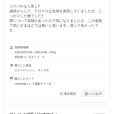
コスパかなり良し‼️

値段からして、テロテロな生地を覚悟していましたが、し
っかりした物でした‼️

襟について投稿があったので気になりましたが、この金額
で気にするほどでは無いと思います。買って良かったで
す。
投稿者情報
女性/40代/156～160cm/46～50kg
普段着ているサイズ：S
購入した商品
カラー/ベージュ、サイズ/S
購入したストア
cinderellaドレス通販ヤフー店
違反報告
いいね
0