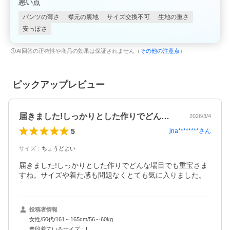
悪い点
パンツの薄さ
襟元の裏地
サイズ交換不可
生地の重さ
安っぽさ
AI回答の正確性や商品の効果は保証されません（
その他の注意点
）
ピックアップレビュー
届きました!しっかりとした作りでどんな…
2026/3/4
5
jna********
さん
サイズ
：
ちょうどよい
届きました!しっかりとした作りでどんな場目でも重宝さま
すね。サイズや着た感も問題なくとても気に入りました。
投稿者情報
女性/50代/161～165cm/56～60kg
普段着ているサイズ：L