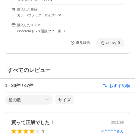
購入した商品
カラー/ブラック、サイズ/F/M
購入したストア
cinderellaドレス通販ヤフー店
違反報告
いいね
0
すべてのレビュー
1
-
20
件 /
47
件
おすすめ順
星の数
サイズ
買って正解でした！
2021/9/5
4
ike********
さん