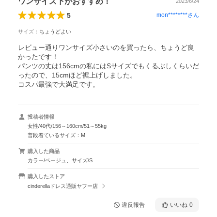
ワンサイズ下がおすすめ！
2023/6/24
5
mon********
さん
サイズ
：
ちょうどよい
レビュー通りワンサイズ小さいのを買ったら、ちょうど良
かったです！

パンツの丈は156cmの私にはSサイズでもくるぶしくらいだ
ったので、15cmほど裾上げしました。

コスパ最強で大満足です。
投稿者情報
女性/40代/156～160cm/51～55kg
普段着ているサイズ：M
購入した商品
カラー/ベージュ、サイズ/S
購入したストア
cinderellaドレス通販ヤフー店
違反報告
いいね
0