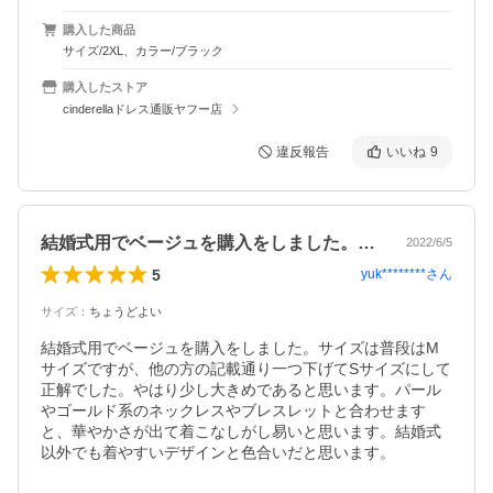
購入した商品
サイズ/2XL、カラー/ブラック
購入したストア
cinderellaドレス通販ヤフー店
違反報告
いいね
9
結婚式用でベージュを購入をしました。サ…
2022/6/5
5
yuk********
さん
サイズ
：
ちょうどよい
結婚式用でベージュを購入をしました。サイズは普段はM
サイズですが、他の方の記載通り一つ下げてSサイズにして
正解でした。やはり少し大きめであると思います。パール
やゴールド系のネックレスやブレスレットと合わせます
と、華やかさが出て着こなしがし易いと思います。結婚式
以外でも着やすいデザインと色合いだと思います。