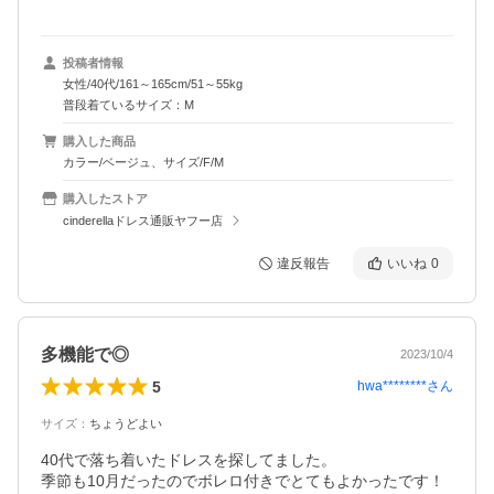
投稿者情報
女性/40代/161～165cm/51～55kg
普段着ているサイズ：M
購入した商品
カラー/ベージュ、サイズ/F/M
購入したストア
cinderellaドレス通販ヤフー店
違反報告
いいね
0
多機能で◎
2023/10/4
5
hwa********
さん
サイズ
：
ちょうどよい
40代で落ち着いたドレスを探してました。

季節も10月だったのでボレロ付きでとてもよかったです！
