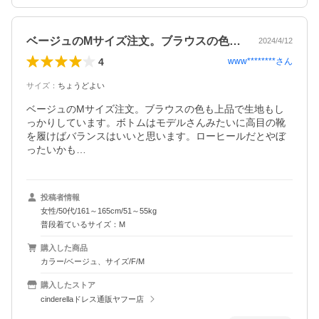
ベージュのMサイズ注文。ブラウスの色も…
2024/4/12
4
www********
さん
サイズ
：
ちょうどよい
ベージュのMサイズ注文。ブラウスの色も上品で生地もし
っかりしています。ボトムはモデルさんみたいに高目の靴
を履けばバランスはいいと思います。ローヒールだとやぼ
ったいかも…
投稿者情報
女性/50代/161～165cm/51～55kg
普段着ているサイズ：M
購入した商品
カラー/ベージュ、サイズ/F/M
購入したストア
cinderellaドレス通販ヤフー店