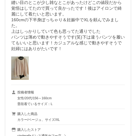
縫い目のとこが少し雑なとこがあったけどこの値段だから
覚悟はしてたので買って良かったです！後はアイロンで綺
麗にして着たいと思います。

160cmの下半身ぽっちゃり＆妊娠中でXLを頼んでみまし
た。

上はしっかりしていて色も思ってた通りでした

パンツは薄めで動きやすそうです(笑)下は違うパンツを履い
てもいいと思います！カジュアルな感じで動きやすそうで
妊婦にはありがたいです！
投稿者情報
女性/20代/156～160cm
普段着ているサイズ：L
購入した商品
カラー/ベージュ、サイズ/XL
購入したストア
cinderellaドレス通販ヤフー店