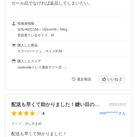
セール品でなければ返品してしまいたい。
投稿者情報
女性/40代/156～160cm/46～50kg
普段着ているサイズ：M
購入した商品
カラー/ベージュ、サイズ/F/M
購入したストア
cinderellaドレス通販ヤフー店
違反報告
いいね
2
配送も早くて助かりました！縫い目のとこ…
2021/12/13
4
rnm********
さん
サイズ
：
少し大きめ
配送も早くて助かりました！
