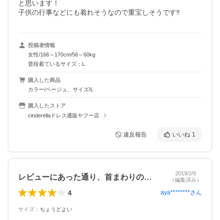
と思います！

投稿者情報
女性/166～170cm/56～60kg
普段着ているサイズ：L
購入した商品
カラー/ベージュ、サイズ/L
購入したストア
cinderellaドレス通販ヤフー店
違反報告
いいね
1
2019/2/9
レビューにあった通り、首まわりの裏地が…
（編集済み）
4
aya********
さん
サイズ
：
ちょうどよい