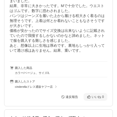
まいました。

結果、非常に大きかったです。Mで十分でした。ウエスト
はゴムです。数字に惑わされました。

パンツはジーンズを履いた上から履ける程大きく着るのは
無理そうです。上着は何とか着れないこともなさそうです
が大きいです。

価格が安かったのでサイズ交換は出来ないように記載され
ていたので我慢するしかないのかなと諦めました。ネット
で服を購入する難しさを感じました。

あと、想像以上に生地は厚めです。裏地もしっかり入って
いて透け感はありません。結果、重いです。
購入した商品
カラー/ベージュ、サイズ/L
購入したストア
cinderellaドレス通販ヤフー店
違反報告
いいね
0