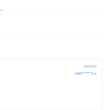
良い
2025/3/31
cmm********
さん