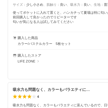
サイズ
：
少し小さめ
、
肌触り
：
良い
、
吸水力
：
良い
、
生地
：
普
使ってポケットに入れて置くと、ハンカチって夏場は特に匂い
前回購入して良かったのでリピーターです

匂いが気になる人は試してみてください
購入した商品
カラー/パステルカラー 5枚セット
購入したストア
LIFE ZONE
吸水力も問題なく、カラーもバラエティに…
4
吸水力も問題なく、カラーもバラエティに富んでいるので、日