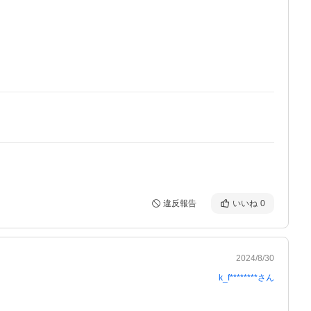
違反報告
いいね
0
2024/8/30
k_f********
さん