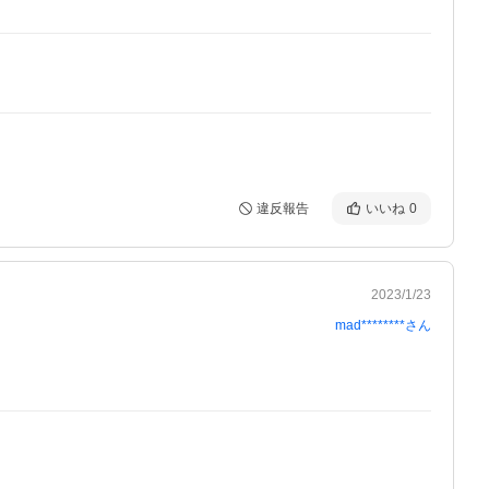
違反報告
いいね
0
2023/1/23
mad********
さん