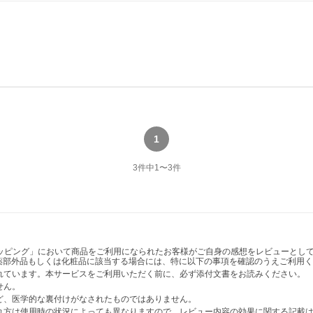
1
3
件中
1
〜
3
件
ショッピング」において商品をご利用になられたお客様がご自身の感想をレビューと
薬部外品もしくは化粧品に該当する場合には、特に以下の事項を確認のうえご利用く
かれています。本サービスをご利用いただく前に、必ず添付文書をお読みください。
せん。
など、医学的な裏付けがなされたものではありません。
表れ方は使用時の状況によっても異なりますので、レビュー内容の効果に関する記載