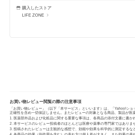
購入したストア
LIFE ZONE
お買い物レビュー閲覧の際の注意事項
「お買い物レビュー」（以下「本サービス」といいます）は、「Yahoo!
正確性を含め一切保証しません。またレビューの対象となる商品、製品が医
1. 医薬部外品および化粧品に関する重要な事項は、各商品の添付文書に書
2. 本サービスのレビュー投稿者のほとんどは医療や薬事の専門家ではありま
3. 投稿されたレビューは主観的な感想で、効能や効果を科学的に測定する
4. 各商品の効果（副作用を含む）の表れ方は個人差が大きく、また効果の