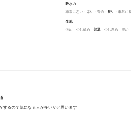
吸水力
非常に悪い
悪い
普通
良い
非常に
生地
薄め
少し薄め
普通
少し厚め
厚め
通
がするので気になる人が多いかと思います
