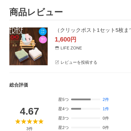
商品レビュー
（クリックポスト1セット5枚まで
1,600
円
LIFE ZONE
レビューを投稿する
総合評価
星
5
つ
2
件
4.67
星
4
つ
1
件
星
3
つ
0
件
星
2
つ
0
件
3
件