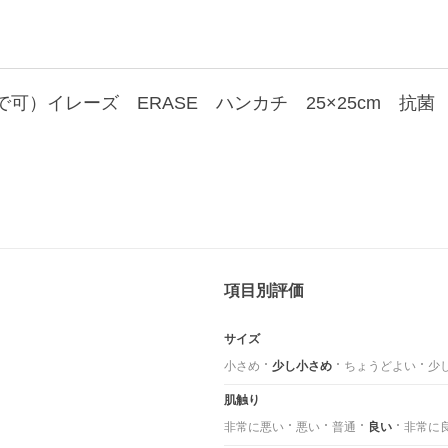
可）イレーズ ERASE ハンカチ 25×25cm 抗
項目別評価
サイズ
小さめ
少し小さめ
ちょうどよい
少
肌触り
非常に悪い
悪い
普通
良い
非常に