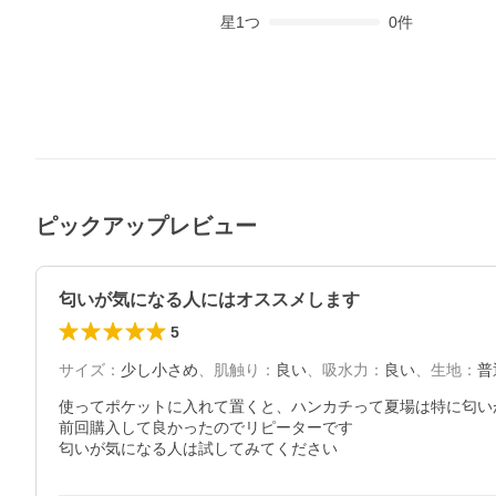
星
1
つ
0
件
ピックアップレビュー
匂いが気になる人にはオススメします
5
サイズ
：
少し小さめ
、
肌触り
：
良い
、
吸水力
：
良い
、
生地
：
普
使ってポケットに入れて置くと、ハンカチって夏場は特に匂い
前回購入して良かったのでリピーターです

匂いが気になる人は試してみてください