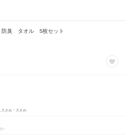
菌 防臭 タオル 5枚セット
し大きめ
大きめ
良い