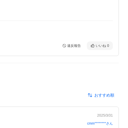
違反報告
いいね
0
おすすめ順
2025/3/31
cmm********
さん