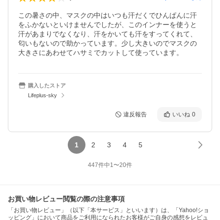
この暑さの中、マスクの中はいつも汗だくでひんぱんに汗
をふかないといけませんでしたが、このインナーを使うと
汗があまりでなくなり、汗をかいても汗をすってくれて、
匂いもないので助かっています。少し大きいのでマスクの
大きさにあわせてハサミでカットして使っています。
購入したストア
Lifeplus-sky
違反報告
いいね
0
1
2
3
4
5
447
件中
1
〜
20
件
お買い物レビュー閲覧の際の注意事項
「お買い物レビュー」（以下「本サービス」といいます）は、「Yahoo!ショ
ッピング」において商品をご利用になられたお客様がご自身の感想をレビュ