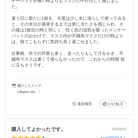
ナーパットが無い時よりもマスクの中が涼しく感じまし
た。

違う日に新たに1枚を、今度は少し水に濡らして使ってみる
と、その水分が蒸発するまでは更に冷たさを感じられ、そ
の後は1枚目の時と同じく、吐く息の湿気を吸ったインナー
パットのおかげで、マスク内が不織布マスクだけの時より
は、熱でこもらずに気持ち良く過ごせました。

仕事柄、外での作業も多く、走ったりもして汗をかき、不
織布マスクは暑くて堪らなかったので、これからの時期 役
に立ちそうです。
購入したストア
Lifeplus-sky
違反報告
いいね
3
購入してよかったです。
2020/8/22