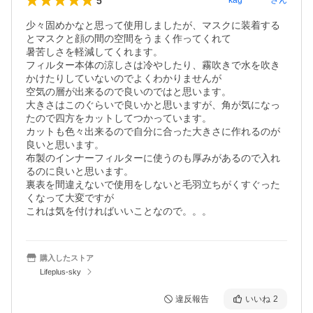
5
kag********
さん
少々固めかなと思って使用しましたが、マスクに装着する
とマスクと顔の間の空間をうまく作ってくれて

暑苦しさを軽減してくれます。

フィルター本体の涼しさは冷やしたり、霧吹きで水を吹き
かけたりしていないのでよくわかりませんが

空気の層が出来るので良いのではと思います。

大きさはこのぐらいで良いかと思いますが、角が気になっ
たので四方をカットしてつかっています。

カットも色々出来るので自分に合った大きさに作れるのが
良いと思います。

布製のインナーフィルターに使うのも厚みがあるので入れ
るのに良いと思います。

裏表を間違えないで使用をしないと毛羽立ちがくすぐった
くなって大変ですが

これは気を付ければいいことなので。。。
購入したストア
Lifeplus-sky
違反報告
いいね
2