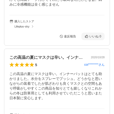
みに冷感機能は全く感じません
購入したストア
Lifeplus-sky
違反報告
いいね
0
この高温の夏にマスクは辛い。インナーパ…
2020/10/28
5
coi********
さん
この高温の夏にマスクは辛い。インナーパットはとても助
かりました。水分をスプレーでプッシュ。どうかなと思い
ながらの装着でしたが肌ざわりも良くマスクとの空間もあ
り呼吸がしやすくこの商品を知りとても嬉しくなりこれか
らの冬は防寒用としても利用させていただこうと思いまた
日本製に安心します。