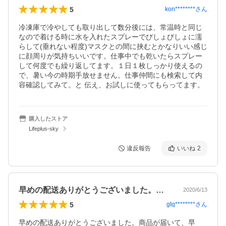
5
kon********
さん
冷凍庫で冷やしても取り出して数分後には、常温時と同じ
なので着ける時に水を入れたスプレーでびしょびしょに濡
らして(垂れない程度)マスクとの間に挟むとかなりいい感じ
に顔周りが気持ちいいです。仕事中でも乾いたらスプレー
して何度でも繰り返してます。１日１枚しっかり使えるの
で、暑い今の時期手放せません。仕事仲間にも検索して内
容確認してみて。と 伝え、お試しに使ってもらってます。
購入したストア
Lifeplus-sky
違反報告
いいね
2
早めの配送ありがとうございました。商品…
2020/6/13
5
gtq********
さん
早めの配送ありがとうございました。商品が届いて、早