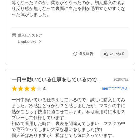
薄くなった？のか、柔らかくなったのか、初期購入の頃よ
り反り感が無くなって裏面に当たる側が毛羽立ちやすくな
った気がしました。
購入したストア
Lifeplus-sky
違反報告
いいね
0
一日中動いている仕事をしているので、試…
2020/7/12
4
mer********
さん
一日中動いている仕事をしているので、試しに購入してみ
ました。冷感はどうかな？と感じましたが、マスクの中に
熱がこもらず快適に過ごせています。私は着用時に水をス
プレーして仕様しています。

初めて着用した時に、裏表を間違えてしまい、マスクの中
で毛羽立ってしまい大変な思いをしました(笑)

個人差はありますが、私はとても気に入っています。