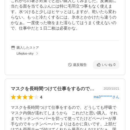
これからの暑さ対策でと思い購入してみました。皮膚面に
当たる面を当てるぶんには特に毛羽立つ事もなく使えま
す。水つけると少しはヒヤッとはしますが、乾いたら変わ
らない。もっと冷たくするには、氷水とかかけたら違うの
かなぁ。一度使った物をまた濡らしてはうまく使えないの
で、仕事中だと１日二枚は必要かな。
購入したストア
Lifeplus-sky
違反報告
いいね
0
マスクを長時間つけて仕事をするので、ど…
2020/10/21
4
ma3********
さん
マスクを長時間つけて仕事をするので、どうしても呼吸で
マスク内側が濡れてしまうから　これだ!と思い購入。それ
までキッチンペーパーを切って使ってたけどペーパーが厚
手なのでキッチンペーパーよりはるかに良いです。上部だ
けでも両面テープ付けてくれたら最高なんだけどなぁ。因