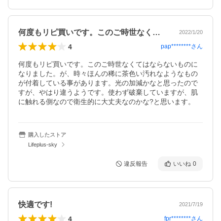
何度もリピ買いです。このご時世なくては…
2022/1/20
4
pap********
さん
何度もリピ買いです。このご時世なくてはならないものに
なりました。が、時々ほんの稀に茶色い汚れなようなもの
が付着している事があります。光の加減かなと思ったので
すが、やはり違うようです。使わず破棄していますが、肌
に触れる側なので衛生的に大丈夫なのかな?と思います。
購入したストア
Lifeplus-sky
違反報告
いいね
0
快適です!
2021/7/19
4
fpr********
さん