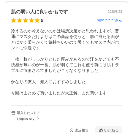
肌の弱い人に良いかもです
2020/8/23
5
xgv********
さん
冷えるのか冷えないのかは場所次第かと思われますが、普
通にマスクだけよりはこの商品を使うと、肌に当たる面が
とにかく柔らかくて気持ちいいので暑くてもマスク内がホ
ントに快適です

一枚一枚がしっかりとした厚みがあるので汗をかいても不
快感が無いのが一番、肌が弱くてこれを使う前には肌トラ
ブルに悩まされてましたが全くなくなりました

かなりの友人、知人におすすめしました

今回はまとめて買いましたが大正解。また買います
購入したストア
Lifeplus-sky
違反報告
いいね
1