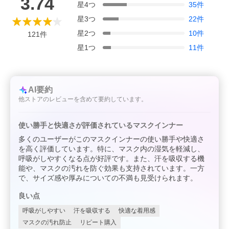
3.74
星
4
つ
35
件
星
3
つ
22
件
星
2
つ
10
件
121
件
星
1
つ
11
件
AI要約
他ストアのレビューを含めて要約しています。
使い勝手と快適さが評価されているマスクインナー
多くのユーザーがこのマスクインナーの使い勝手や快適さ
を高く評価しています。特に、マスク内の湿気を軽減し、
呼吸がしやすくなる点が好評です。また、汗を吸収する機
能や、マスクの汚れを防ぐ効果も支持されています。一方
で、サイズ感や厚みについての不満も見受けられます。
良い点
呼吸がしやすい
汗を吸収する
快適な着用感
マスクの汚れ防止
リピート購入