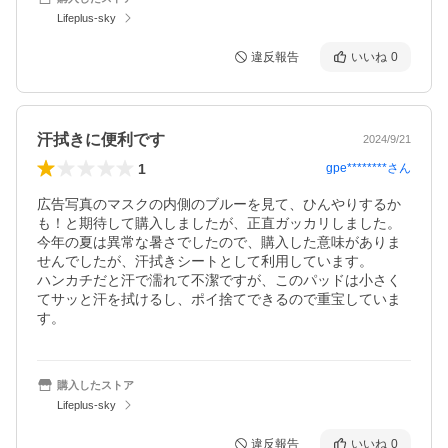
Lifeplus-sky
違反報告
いいね
0
汗拭きに便利です
2024/9/21
1
gpe********
さん
広告写真のマスクの内側のブルーを見て、ひんやりするか
も！と期待して購入しましたが、正直ガッカリしました。

今年の夏は異常な暑さでしたので、購入した意味がありま
せんでしたが、汗拭きシートとして利用しています。

ハンカチだと汗で濡れて不潔ですが、このパッドは小さく
てサッと汗を拭けるし、ポイ捨てできるので重宝していま
す。
購入したストア
Lifeplus-sky
違反報告
いいね
0