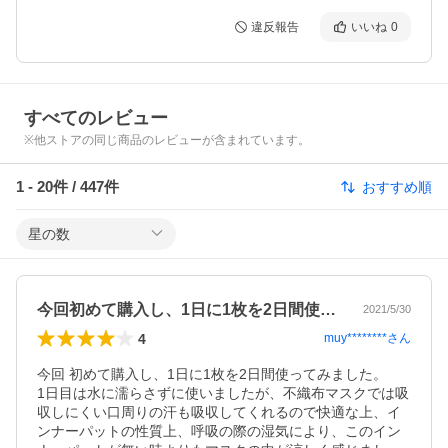
違反報告
いいね
0
すべてのレビュー
※他ストアの同じ商品のレビューが含まれています。
1
-
20
件 /
447
件
おすすめ順
星の数
今回初めて購入し、1日に1枚を2日間使…
2021/5/30
4
muy********
さん
今回 初めて購入し、1日に1枚を2日間使ってみました。

1日目は水に濡らさずに使いましたが、不織布マスクでは吸
収しにくい口周りの汗も吸収してくれるので快適な上、イ
ンナーパットの性質上、呼吸の際の湿気により、このイン