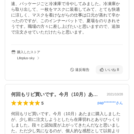
速、パッケージごと冷凍庫で冷やしてみました。冷凍庫か
ら取り出して、一枚をマスクに装着してみて、とても快適
に涼しく、マスクを着けながらの仕事は口元が蒸れて辛か
ったのですが、このインナーパットで、夏場をのりきれそ
うです。職場の方々に差し上げたいと思いますので、追加
で注文させていただけたらと思います。
購入したストア
Lifeplus-sky
違反報告
いいね
8
何回もリピ買いです。今月（10月）あた…
2021/10/28
5
pap********
さん
何回もリピ買いです。今月（10月）あたまに購入しました
が、少し前に注文しようとしたら在庫切れとありびっくり
しました。段々と認知度が上がってきたんだなと思いまし
た。ただ少し気になるのが、個人的な感想として以前より