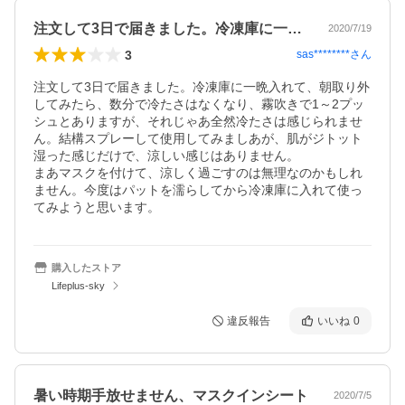
注文して3日で届きました。冷凍庫に一晩…
2020/7/19
3
sas********
さん
注文して3日で届きました。冷凍庫に一晩入れて、朝取り外
してみたら、数分で冷たさはなくなり、霧吹きで1～2プッ
シュとありますが、それじゃあ全然冷たさは感じられませ
ん。結構スプレーして使用してみましあが、肌がジトット
湿った感じだけで、涼しい感じはありません。

まあマスクを付けて、涼しく過ごすのは無理なのかもしれ
ません。今度はパットを濡らしてから冷凍庫に入れて使っ
てみようと思います。
購入したストア
Lifeplus-sky
違反報告
いいね
0
暑い時期手放せません、マスクインシート
2020/7/5