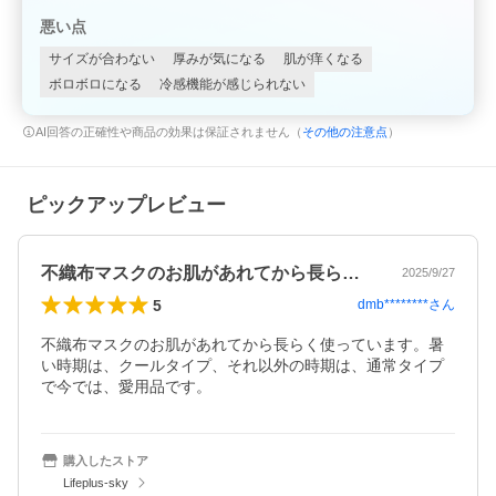
悪い点
サイズが合わない
厚みが気になる
肌が痒くなる
ボロボロになる
冷感機能が感じられない
AI回答の正確性や商品の効果は保証されません（
その他の注意点
）
ピックアップレビュー
不織布マスクのお肌があれてから長らく使…
2025/9/27
5
dmb********
さん
不織布マスクのお肌があれてから長らく使っています。暑
い時期は、クールタイプ、それ以外の時期は、通常タイプ
で今では、愛用品です。
購入したストア
Lifeplus-sky