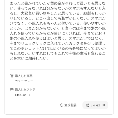
まったと書かれていたが留め金がそれほど緩いとも思えな
い。使ってみなければ分からないがスマホもすんなりと入
るし、大変良い買い物をしたと思っている。縫製もしっか
りしているし、どこへ出しても恥ずかしくない。スマホだ
けでなく、小銭入れもちゃんと付いている。使いやすいか
どうか、はまだ分からないが。と言うのは今まで別の小銭
入れを使っていたからだが使いにくければ、今までどおり
別の小銭入れを使えばよいと思う。スマホだけではなく、
今までリュックサックに入れていたガラクタを少し整理し
てこのポシェットだけで出かけるのも身軽になってよいか
もしれない。いずれにしてもこれで今後の生活も変わるこ
とを大いに期待したい。
購入した商品
カラー/グレー
購入したストア
Life Glad
違反報告
いいね
10