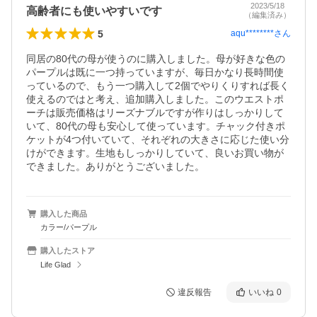
2023/5/18
高齢者にも使いやすいです
（編集済み）
5
aqu********
さん
同居の80代の母が使うのに購入しました。母が好きな色の
パープルは既に一つ持っていますが、毎日かなり長時間使
っているので、もう一つ購入して2個でやりくりすれば長く
使えるのではと考え、追加購入しました。このウエストポ
ーチは販売価格はリーズナブルですが作りはしっかりして
いて、80代の母も安心して使っています。チャック付きポ
ケットが4つ付いていて、それぞれの大きさに応じた使い分
けができます。生地もしっかりしていて、良いお買い物が
できました。ありがとうございました。
購入した商品
カラー/パープル
購入したストア
Life Glad
違反報告
いいね
0