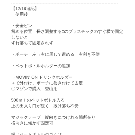
-----------------------------------------------------------------------

【12/19追記】

　使用後

・安全ピン

留める位置　長さ調整する□のプラスチックのすぐ横で固定
しないと

ずれ落ちて固定されず

・ポーチ　左→右に周して留める　右利き不便

・ペットボトルホルダーの追加

→MOVIN' ON ドリンクホルダー

＋で外付け、ポーチに巻き付けて固定

〇マゾンで購入　登山用　

500ｍｌのペットボトル入る

上の出入り口が緩く　抜け落ち不安

マジックテープ　縦向きにつけれる箇所在り

横向きに傾かず固定可

緩いペットボトルのゴムは
