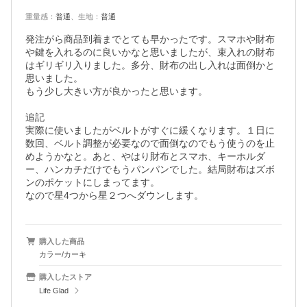
重量感
：
普通
、
生地
：
普通
発注がら商品到着までとても早かったです。スマホや財布
や鍵を入れるのに良いかなと思いましたが、束入れの財布
はギリギリ入りました。多分、財布の出し入れは面倒かと
思いました。

もう少し大きい方が良かったと思います。　

追記

実際に使いましたがベルトがすぐに緩くなります。１日に
数回、ベルト調整が必要なので面倒なのでもう使うのを止
めようかなと。あと、やはり財布とスマホ、キーホルダ
ー、ハンカチだけでもうパンパンでした。結局財布はズボ
ンのポケットにしまってます。

なので星4つから星２つへダウンします。
購入した商品
カラー/カーキ
購入したストア
Life Glad