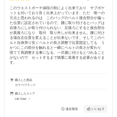
このウエストポーチ値段の割によく出来ており　サブポケ
ットも付いており良く出来上がっています、ただ　唯一の
欠点と思われるのは　このバッグのベルト接合部分が偏っ
た位置に設定されているので、腰に取り付けるとバッグは
右後ろにしか取り付けられない、左後ろにすると接合部分
が真後ろになり　取付　取り外しが出来ません。腰に付け
る場合左位置を変えることが出来ないです。そしてこのベ
ルト自身滑り安くベルトの長さ調整で位置固定しても　う
かつにこの部分を触れると一瞬にベルトの長さが変わり　
慌てて再調整する事になる、一旦腰に付けるとづれること
がないので　セットするまで慎重に装着する必要がありま
す。
購入した商品
カラー/ブラック
購入したストア
Life Glad
違反報告
いいね
0