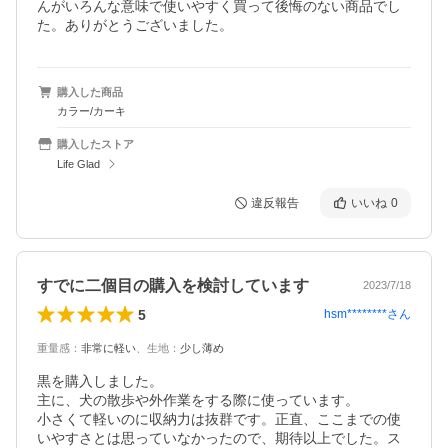
んがいろんな意味で使いやすく買って後悔のない商品でし
た。ありがとうございました。
購入した商品
カラー/カーキ
購入したストア
Life Glad
違反報告
いいね
0
すでに二個目の購入を検討しています
2023/7/18
5
hsm********
さん
重量感
：
非常に軽い
、
生地
：
少し薄め
黒を購入しました。

主に、犬の散歩や外作業をする際に使っています。 

小さくて軽いのに収納力は抜群です。正直、ここまでの使
いやすさとは思っていなかったので、期待以上でした。ス