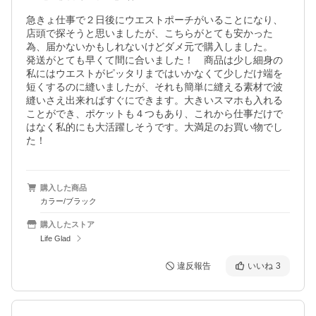
急きょ仕事で２日後にウエストポーチがいることになり、
店頭で探そうと思いましたが、こちらがとても安かった
為、届かないかもしれないけどダメ元で購入しました。

発送がとても早くて間に合いました！　商品は少し細身の
私にはウエストがピッタリまではいかなくて少しだけ端を
短くするのに縫いましたが、それも簡単に縫える素材で波
縫いさえ出来ればすぐにできます。大きいスマホも入れる
ことができ、ポケットも４つもあり、これから仕事だけで
はなく私的にも大活躍しそうです。大満足のお買い物でし
た！
購入した商品
カラー/ブラック
購入したストア
Life Glad
違反報告
いいね
3