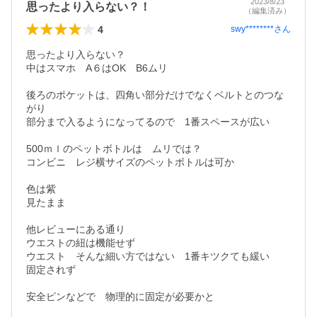
2023/8/23
思ったより入らない？！
（編集済み）
4
swy********
さん
思ったより入らない？

中はスマホ　A６はOK　B6ムリ

後ろのポケットは、四角い部分だけでなくベルトとのつな
がり

部分まで入るようになってるので　1番スペースが広い

500ｍｌのペットボトルは　ムリでは？

コンビニ　レジ横サイズのペットボトルは可か

色は紫

見たまま

他レビューにある通り

ウエストの紐は機能せず

ウエスト　そんな細い方ではない　1番キツクても緩い

固定されず

安全ピンなどで　物理的に固定が必要かと
