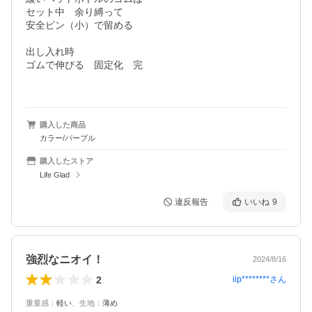
セット中　余り縛って

安全ピン（小）で留める

出し入れ時

ゴムで伸びる　固定化　完

購入した商品
カラー/パープル
購入したストア
Life Glad
違反報告
いいね
9
強烈なニオイ！
2024/8/16
2
iip********
さん
重量感
：
軽い
、
生地
：
薄め