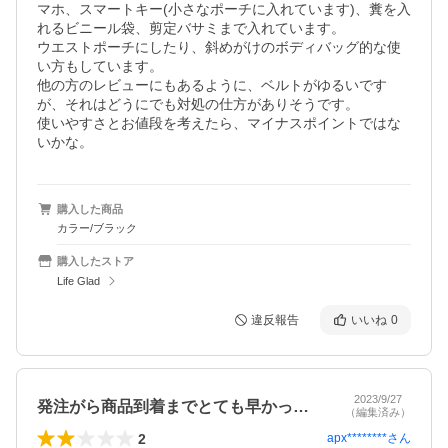
マホ、スマートキー(小さなポーチに入れています)、糞を入
れるビニール袋、剪定バサミまで入れています。

ウエストポーチにしたり、斜めがけのボディバッグ的な使
い方もしています。 

他の方のレビューにもあるように、ベルトがゆるいです
が、それはどうにでも対処の仕方がありそうです。

使いやすさとお値段を考えたら、マイナスポイントではな
購入した商品
カラー/ブラック
購入したストア
Life Glad
違反報告
いいね
0
2023/9/27
発注がら商品到着までとても早かったです…
（編集済み）
2
apx********
さん