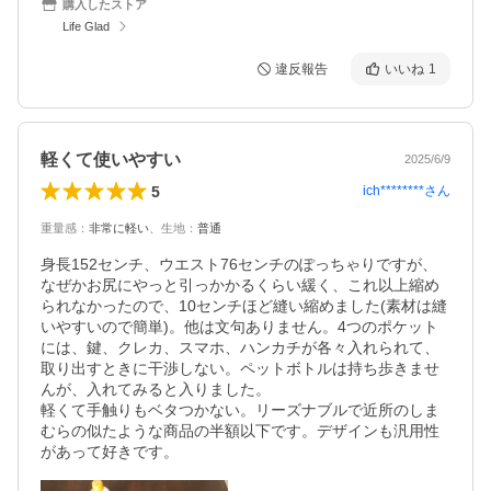
購入したストア
Life Glad
違反報告
いいね
1
軽くて使いやすい
2025/6/9
5
ich********
さん
重量感
：
非常に軽い
、
生地
：
普通
身長152センチ、ウエスト76センチのぽっちゃりですが、
なぜかお尻にやっと引っかかるくらい緩く、これ以上縮め
られなかったので、10センチほど縫い縮めました(素材は縫
いやすいので簡単)。他は文句ありません。4つのポケット
には、鍵、クレカ、スマホ、ハンカチが各々入れられて、
取り出すときに干渉しない。ペットボトルは持ち歩きませ
んが、入れてみると入りました。

軽くて手触りもベタつかない。リーズナブルで近所のしま
むらの似たような商品の半額以下です。デザインも汎用性
があって好きです。