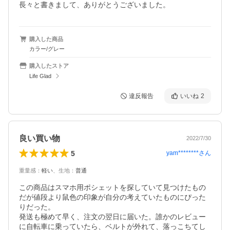
長々と書きまして、ありがとうございました。
購入した商品
カラー/グレー
購入したストア
Life Glad
違反報告
いいね
2
良い買い物
2022/7/30
5
yam********
さん
重量感
：
軽い
、
生地
：
普通
この商品はスマホ用ポシェットを探していて見つけたもの
だが値段より鼠色の印象が自分の考えていたものにぴった
りだった。

発送も極めて早く、注文の翌日に届いた。誰かのレビュー
に自転車に乗っていたら、ベルトが外れて、落っこちてし