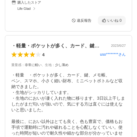
購入したストア
Life Glad
違反報告
いいね
0
・軽量・ポケットが多く、カード、鍵、メ…
2023/6/27
4
uso********
さん
重量感
：
非常に軽い
、
生地
：
少し薄め
・軽量　・ポケットが多く、カード、鍵、メモ帳、

ペン、スマホ、小さく細い財布、ミニペットボトルなど収
納できました。

・生地がシッカリしています。

・生地のにおいが凄く入れた物に移ります、3日以上干しま
したがまだ匂いが強いので、気にする方は直ぐには使えな
いと思いました。

最後に、におい以外はとても良く、色も豊富で、価格もお
手頃で運動時に汚れや破れることを心配しなくていい。使
った時間が短いので耐久性や細かな部分が分かっていませ