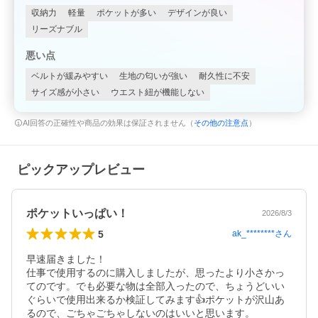
収納力
軽量
ポケットが多い
デザインが良い
リーズナブル
悪い点
ベルトが緩みやすい
生地の匂いが強い
耐久性に不安
サイズ感が小さい
ウエスト紐が機能しない
AI回答の正確性や商品の効果は保証されません（
その他の注意点
）
ピックアップレビュー
ポケットいっぱい！
2026/8/3
5
ak_********
さん
早速届きました！

仕事で使用するのに購入しましたが、思ったより小さかっ
てのです。でも必要な物は全部入ったので、ちょうどいい
ぐらいで使用出来るか検証してみます👍ポケットが沢山あ
るので、ごちゃごちゃしないのはいいと思います。