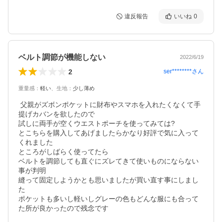
違反報告
いいね
0
ベルト調節が機能しない
2022/6/19
2
ser********
さん
重量感
：
軽い
、
生地
：
少し薄め
 父親がズボンポケットに財布やスマホを入れたくなくて手
提げカバンを欲したので

試しに両手が空くウエストポーチを使ってみては?

とこちらを購入してあげましたらかなり好評で気に入って
くれました

ところがしばらく使ってたら

ベルトを調節しても直ぐにズレてきて使いものにならない
事が判明

縫って固定しようかとも思いましたが買い直す事にしまし
た

ポケットも多いし軽いしグレーの色もどんな服にも合って
た所が良かったので残念です
