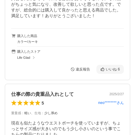
がちょっと気になり、改善して欲しいと思った点です。で
すが、総合的には購入して良かったと思える商品でした。
満足しています！ありがとうございました！
購入した商品
カラー/カーキ
購入したストア
Life Glad
違反報告
いいね
6
仕事の際の貴重品入れとして
2025/2/27
5
neo********
さん
重量感
：
軽い
、
生地
：
少し厚め
現在も似たようなウエストポーチを使っていますが、ちょ
っとサイズ感が大きいのでもう少し小さいのという事でこ
ちらの製品になりました。
