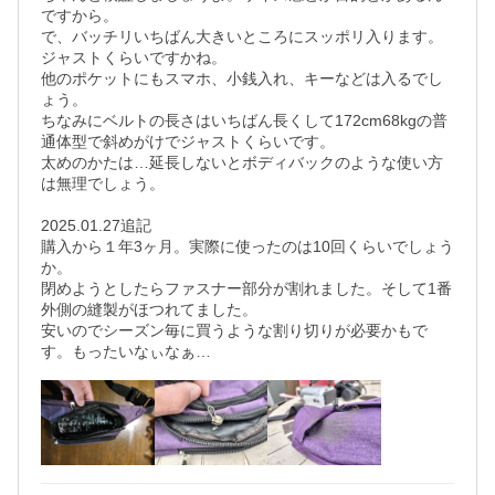
ですから。 

で、バッチリいちばん大きいところにスッポリ入ります。
ジャストくらいですかね。 

他のポケットにもスマホ、小銭入れ、キーなどは入るでし
ょう。

ちなみにベルトの長さはいちばん長くして172cm68kgの普
通体型で斜めがけでジャストくらいです。 

太めのかたは…延長しないとボディバックのような使い方
は無理でしょう。　

2025.01.27追記　

購入から１年3ヶ月。実際に使ったのは10回くらいでしょう
か。　　

閉めようとしたらファスナー部分が割れました。そして1番
外側の縫製がほつれてました。　

安いのでシーズン毎に買うような割り切りが必要かもで
す。もったいなぃなぁ…