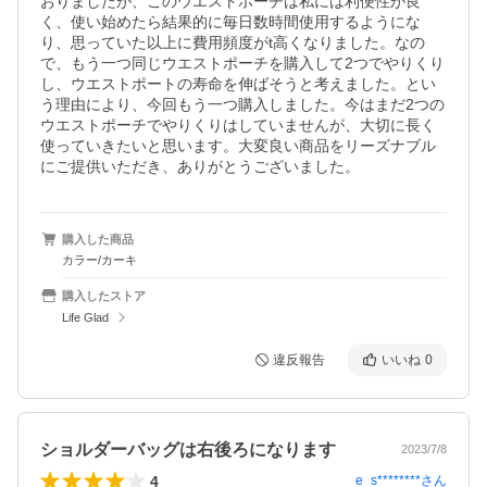
おりましたが、このウエストポーチは私には利便性が良
く、使い始めたら結果的に毎日数時間使用するようにな
り、思っていた以上に費用頻度がt高くなりました。なの
で、もう一つ同じウエストポーチを購入して2つでやりくり
し、ウエストポートの寿命を伸ばそうと考えました。とい
う理由により、今回もう一つ購入しました。今はまだ2つの
ウエストポーチでやりくりはしていませんが、大切に長く
使っていきたいと思います。大変良い商品をリーズナブル
にご提供いただき、ありがとうございました。
購入した商品
カラー/カーキ
購入したストア
Life Glad
違反報告
いいね
0
ショルダーバッグは右後ろになります
2023/7/8
4
e_s********
さん