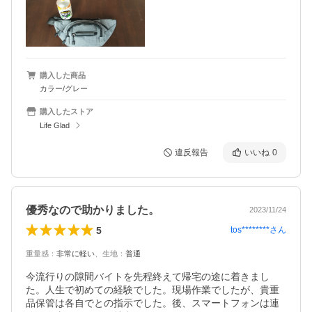
購入した商品
カラー/グレー
購入したストア
Life Glad
違反報告
いいね
0
優秀なので助かりました。
2023/11/24
5
tos********
さん
重量感
：
非常に軽い
、
生地
：
普通
今流行りの隙間バイトを先程終えて帰宅の途に着きまし
た。人生で初めての経験でした。現場作業でしたが、貴重
品保管は各自でとの指示でした。後、スマートフォンは連