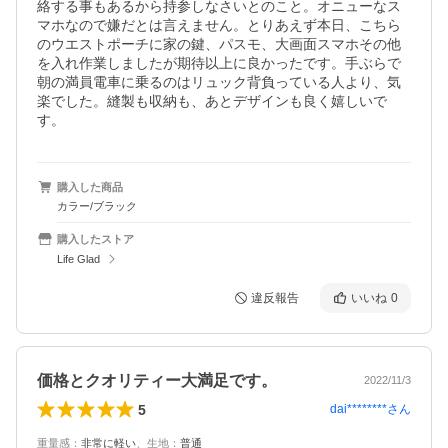
絡する事もあるから持参しなさいとのこと。オニューなス
マホなので嫌だとは言えません。とりあえず本日、こちら
のウエストポーチに家の鍵、パスモ、大画面スマホその他
を入れ作業しましたが期待以上に良かったです。手ぶらで
朝の満員電車に乗るのはリュック背負っている人より、気
楽でした。縫製も収納も、あとデザインも良く嬉しいで
す。
購入した商品
カラー/ブラック
購入したストア
Life Glad
違反報告
いいね
0
価格とクオリティー大満足です。
2022/11/3
5
dai********
さん
重量感
：
非常に軽い
、
生地
：
普通