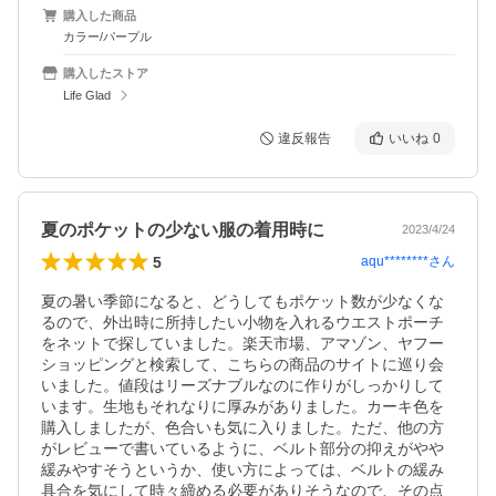
購入した商品
カラー/パープル
購入したストア
Life Glad
違反報告
いいね
0
夏のポケットの少ない服の着用時に
2023/4/24
5
aqu********
さん
夏の暑い季節になると、どうしてもポケット数が少なくな
るので、外出時に所持したい小物を入れるウエストポーチ
をネットで探していました。楽天市場、アマゾン、ヤフー
ショッピングと検索して、こちらの商品のサイトに巡り会
いました。値段はリーズナブルなのに作りがしっかりして
います。生地もそれなりに厚みがありました。カーキ色を
購入しましたが、色合いも気に入りました。ただ、他の方
がレビューで書いているように、ベルト部分の抑えがやや
緩みやすそうというか、使い方によっては、ベルトの緩み
具合を気にして時々締める必要がありそうなので、その点