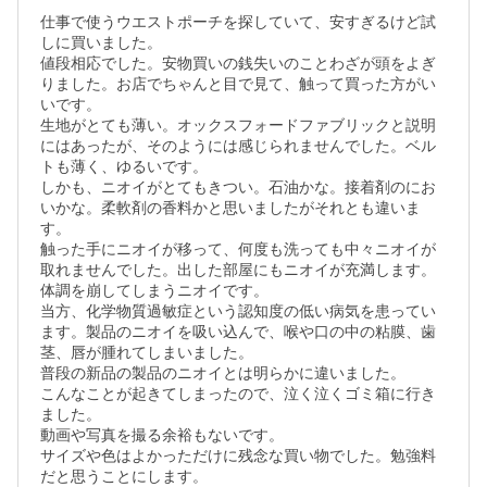
仕事で使うウエストポーチを探していて、安すぎるけど試
しに買いました。

値段相応でした。安物買いの銭失いのことわざが頭をよぎ
りました。お店でちゃんと目で見て、触って買った方がい
いです。

生地がとても薄い。オックスフォードファブリックと説明
にはあったが、そのようには感じられませんでした。ベル
トも薄く、ゆるいです。

しかも、ニオイがとてもきつい。石油かな。接着剤のにお
いかな。柔軟剤の香料かと思いましたがそれとも違いま
す。

触った手にニオイが移って、何度も洗っても中々ニオイが
取れませんでした。出した部屋にもニオイが充満します。
体調を崩してしまうニオイです。

当方、化学物質過敏症という認知度の低い病気を患ってい
ます。製品のニオイを吸い込んで、喉や口の中の粘膜、歯
茎、唇が腫れてしまいました。

普段の新品の製品のニオイとは明らかに違いました。

こんなことが起きてしまったので、泣く泣くゴミ箱に行き
ました。

動画や写真を撮る余裕もないです。

サイズや色はよかっただけに残念な買い物でした。勉強料
だと思うことにします。
