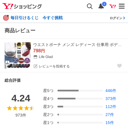
i
毎日引けるくじ 今すぐ挑戦
ログイン
商品レビュー
ウエストポーチ メンズ レディース 仕事用 ボディバッグ 小さめ 斜め掛け 大容量 ウエストバッグ 2WAY ランニング ポーチ
798
円
Life Glad
レビューを投稿する
総合評価
星
5
つ
446
件
4.24
星
4
つ
373
件
星
3
つ
112
件
星
2
つ
27
件
973
件
星
1
つ
15
件