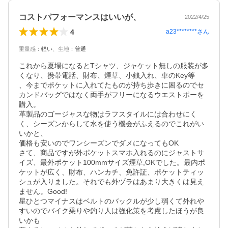
コストパフォーマンスはいいが、
2022/4/25
4
a23********
さん
重量感
：
軽い
、
生地
：
普通
これから夏場になるとTシャツ、ジャケット無しの服装が多
くなり、携帯電話、財布、煙草、小銭入れ、車のKey等

、今までポケットに入れてたものが持ち歩きに困るのでセ
カンドバッグではなく両手がフリーになるウエストポーを
購入。

革製品のゴージャスな物はラフスタイルには合わせにく
く、シーズンからして水を使う機会がふえるのでこれがい
いかと、

価格も安いのでワンシーズンでダメになってもOK

さて、商品ですが外ポケットスマホ入れるのにジャストサ
イズ、最外ポケット100mmサイズ煙草,OKでした。最内ポ
ケットが広く、財布、ハンカチ、免許証、ポケットティッ
シュが入りました。それでも外ヅラはあまり大きくは見え
ません。Good!

星ひとつマイナスはベルトのバックルが少し弱くて外れや
すいのでバイク乗りや釣り人は強化策を考慮したほうが良
いかも
