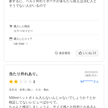
要するに、ベルト外れてポーチが落ちたら拾えば済む人と
そうでない人がいるので

購入した商品
カラー/ネイビー
購入したストア
Life Glad
違反報告
いいね
13
2023/10/24
当たり外れあり。
（編集済み）
2
tet********
さん
重量感
：
非常に軽い
、
生地
：
薄め
500mlペットボトル入らないんじゃないでしょうか？とか
検証してないレビューばかりで。 

ちゃんと検証しましょうよ。サイズ感とか目的とかあるん