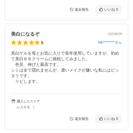
違反報告
いいね
0
美白になるぞ
2023/8/28
5
fvb********
さん
美白ゲルを母とお気に入りで長年使用していますが、初め
て美白ＢＢクリームに挑戦してみました。

　色見、伸びと最高です。　

シミは全て隠れませんが、濃いメイクが嫌いな私にはピッ
タリです。　

　リピします。
購入したストア
レステモ
違反報告
いいね
0