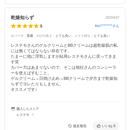
乾燥知らず
2023/4/27
5
koc********
さん
カバー力
：
普通
、
のびの良さ
：
とても良い
、
メイク持ち
：
とても良い
レステモさんのゲルクリームとBBクリームは超乾燥肌の私
には無くてはならない存在です。

たまーに他に浮気しますが結局レステモさんに戻ってきま
す笑

カバー力はあまりないので、そこは他社さんのコンシーラ
ーを使えばすむこと。

ゲルクリーム→日焼け止め→BBクリームで夕方まで乾燥知
らずでヨレたりもしません。

オススメです♪
購入したストア
レステモ
違反報告
いいね
8