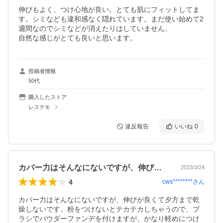
伸びもよく、つけ心地が良い。とても肌にフィットしてま
す。シミなども違和感なく隠れています。まだ使い始めて2
週間なのでシミなどが消えたりはしていません、

自然な感じがとても良いと思います。
投稿者情報
50代
購入したストア
レステモ
違反報告
いいね
0
カバー力はそんなにないですが、伸びが良…
2023/3/24
4
cws********
さん
カバー力はそんなにないですが、伸びが良くて夕方まで乾
燥しないです。粉をつけないとテカテカしちゃうので、ブ
ラシでパウダーファンデを付けますが、かなり軽めにつけ