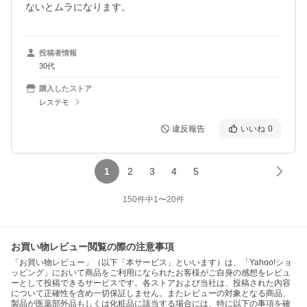
ないとムラになります。
投稿者情報
30代
購入したストア
レステモ
違反報告
いいね
0
1
2
3
4
5
150
件中
1
〜
20
件
お買い物レビュー閲覧の際の注意事項
「お買い物レビュー」（以下「本サービス」といいます）は、「Yahoo!ショ
ッピング」において商品をご利用になられたお客様がご自身の感想をレビュ
ーとして投稿できるサービスです。各ストアおよび当社は、投稿された内容
について正確性を含め一切保証しません。またレビューの対象となる商品、
製品が医薬部外品もしくは化粧品に該当する場合には、特に以下の事項を確