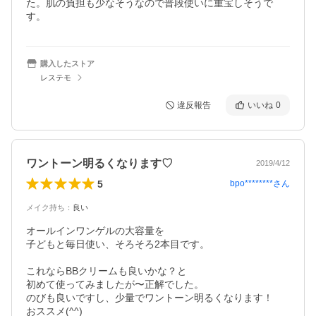
た。肌の負担も少なそうなので普段使いに重宝しそうで
す。
購入したストア
レステモ
違反報告
いいね
0
ワントーン明るくなります♡
2019/4/12
5
bpo********
さん
メイク持ち
：
良い
オールインワンゲルの大容量を

子どもと毎日使い、そろそろ2本目です。

これならBBクリームも良いかな？と

初めて使ってみましたが〜正解でした。

のびも良いですし、少量でワントーン明るくなります！

おススメ(^^)