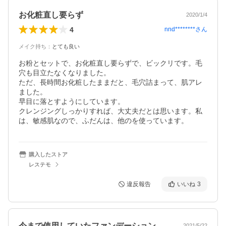
お化粧直し要らず
2020/1/4
4
nnd********
さん
メイク持ち
：
とても良い
お粉とセットで、お化粧直し要らずで、ビックリです。毛
穴も目立たなくなりました。

ただ、長時間お化粧したままだと、毛穴詰まって、肌アレ
ました。

早目に落とすようにしています。

クレンジングしっかりすれば、大丈夫だとは思います。私
は、敏感肌なので、ふだんは、他のを使っています。
購入したストア
レステモ
違反報告
いいね
3
今まで使用していたファンデーションが無…
2021/5/22