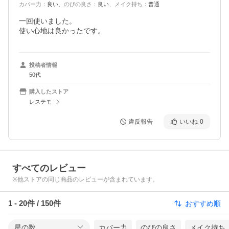
カバー力
：
良い
、
のびの良さ
：
良い
、
メイク持ち
：
普通
一回使いました。

使い心地は良かったです。
投稿者情報
50代
購入したストア
レステモ
違反報告
いいね
0
すべてのレビュー
※他ストアの同じ商品のレビューが含まれています。
1
-
20
件 /
150
件
おすすめ順
星の数
カバー力
のびの良さ
メイク持ち