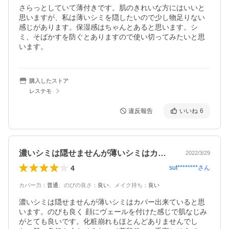
さらっとしていて薄付きです。肌のきれいな方にはいいと
思いますが、私は薄いシミを隠したいので少し物足りない
感じがあります。保湿感はちゃんとあると思います。シ
ミ、そばかすを防ぐとありますので使い切ってみたいと思
います。
購入したストア
レステモ
違反報告
いいね
6
濃いシミは隠せませんが薄いシミはカバー…
2022/3/29
4
sut********
さん
カバー力
：
普通
、
のびの良さ
：
良い
、
メイク持ち
：
良い
濃いシミは隠せませんが薄いシミはカバー出来ていると思
います。のびも良く 顔にヴェールを付けた感じで肌なじみ
がとても良いです。化粧崩れもほとんどありませんでし