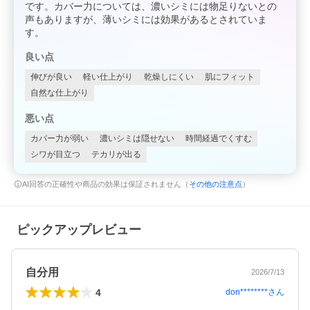
です。カバー力については、濃いシミには物足りないとの
声もありますが、薄いシミには効果があるとされていま
す。
良い点
伸びが良い
軽い仕上がり
乾燥しにくい
肌にフィット
自然な仕上がり
悪い点
カバー力が弱い
濃いシミは隠せない
時間経過でくすむ
シワが目立つ
テカリが出る
AI回答の正確性や商品の効果は保証されません（
その他の注意点
）
ピックアップレビュー
自分用
2026/7/13
4
don********
さん