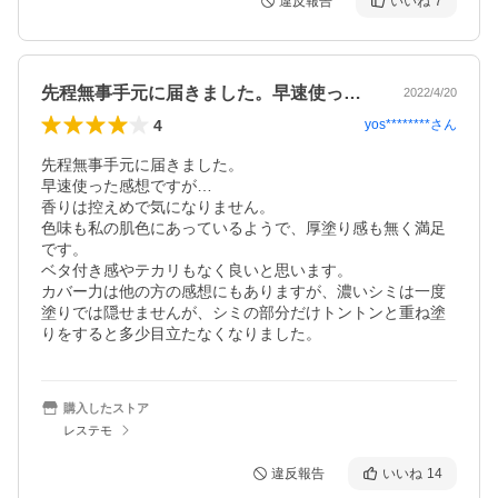
違反報告
いいね
7
先程無事手元に届きました。早速使った感…
2022/4/20
4
yos********
さん
先程無事手元に届きました。

早速使った感想ですが…

香りは控えめで気になりません。

色味も私の肌色にあっているようで、厚塗り感も無く満足
です。

ベタ付き感やテカリもなく良いと思います。

カバー力は他の方の感想にもありますが、濃いシミは一度
塗りでは隠せませんが、シミの部分だけトントンと重ね塗
購入したストア
レステモ
違反報告
いいね
14