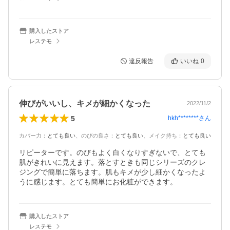
購入したストア
レステモ
違反報告
いいね
0
伸びがいいし、キメが細かくなった
2022/11/2
5
hkh********
さん
カバー力
：
とても良い
、
のびの良さ
：
とても良い
、
メイク持ち
：
とても良い
リピーターです。のびもよく白くなりすぎないで、とても
肌がきれいに見えます。落とすときも同じシリーズのクレ
ジングで簡単に落ちます。肌もキメが少し細かくなったよ
うに感じます。とても簡単にお化粧ができます。
購入したストア
レステモ