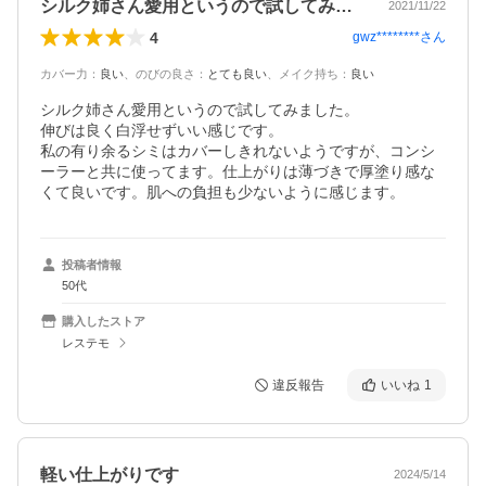
シルク姉さん愛用というので試してみまし…
2021/11/22
4
gwz********
さん
カバー力
：
良い
、
のびの良さ
：
とても良い
、
メイク持ち
：
良い
シルク姉さん愛用というので試してみました。

伸びは良く白浮せずいい感じです。

私の有り余るシミはカバーしきれないようですが、コンシ
ーラーと共に使ってます。仕上がりは薄づきで厚塗り感な
くて良いです。肌への負担も少ないように感じます。
投稿者情報
50代
購入したストア
レステモ
違反報告
いいね
1
軽い仕上がりです
2024/5/14