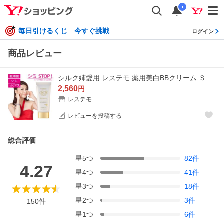
i
毎日引けるくじ 今すぐ挑戦
ログイン
商品レビュー
シルク姉愛用 レステモ 薬用美白BBクリーム ＳＰＦ５０＋ ＰＡ＋＋＋＋ 35g 日本製 送料無料 シミ、そばかすを防ぐ BB クリーム ファンデーション
2,560
円
レステモ
レビューを投稿する
総合評価
星
5
つ
82
件
4.27
星
4
つ
41
件
星
3
つ
18
件
星
2
つ
3
件
150
件
星
1
つ
6
件