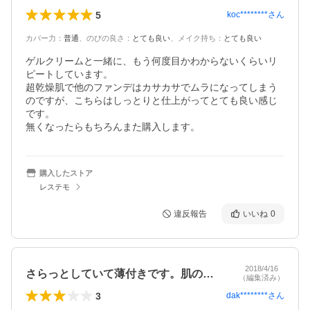
5
koc********
さん
カバー力
：
普通
、
のびの良さ
：
とても良い
、
メイク持ち
：
とても良い
ゲルクリームと一緒に、もう何度目かわからないくらいリ
ピートしています。

超乾燥肌で他のファンデはカサカサでムラになってしまう
のですが、こちらはしっとりと仕上がってとても良い感じ
です。

無くなったらもちろんまた購入します。
購入したストア
レステモ
違反報告
いいね
0
2018/4/16
さらっとしていて薄付きです。肌のきれい…
（編集済み）
3
dak********
さん