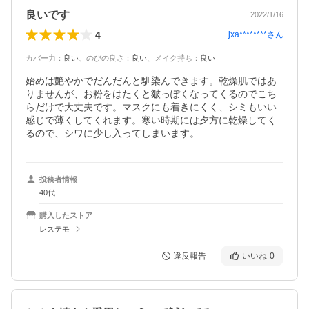
良いです
2022/1/16
4
jxa********
さん
カバー力
：
良い
、
のびの良さ
：
良い
、
メイク持ち
：
良い
始めは艶やかでだんだんと馴染んできます。乾燥肌ではあ
りませんが、お粉をはたくと皺っぽくなってくるのでこち
らだけで大丈夫です。マスクにも着きにくく、シミもいい
感じで薄くしてくれます。寒い時期には夕方に乾燥してく
るので、シワに少し入ってしまいます。
投稿者情報
40代
購入したストア
レステモ
違反報告
いいね
0