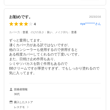
お勧めです。
2023/2/16
4
nya********
さん
カバー力
：
普通
、
のびの良さ
：
良い
、
メイク持ち
：
普通
ずっと愛用してます。

凄くカバー力がある訳ではないですが、

他のコンシーラーも使用するので併用すると

ある程度カバーしてくれるので丁度いいです。

また、日焼け止め作用もあり、

シミやソバカスを防ぐ作用もあるので

BBクリームですが厚塗りすぎず、でもしっかり塗れるので
気に入ってます。
投稿者情報
30代
購入したストア
レステモ