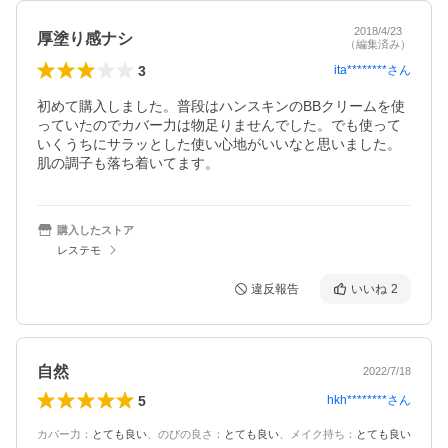
2018/4/23
厚塗り感ナシ
（編集済み）
3
ita********
さん
初めて購入しました。普段はハンスキンのBBクリームを使
っていたのでカバー力は物足りませんでした。でも使って
いくうちにサラッとした使い心地がいいなと思いました。
肌の調子も落ち着いてます。
購入したストア
レステモ
違反報告
いいね
2
自然
2022/7/18
5
hkh********
さん
カバー力
：
とても良い
、
のびの良さ
：
とても良い
、
メイク持ち
：
とても良い