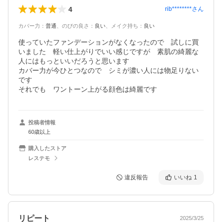
4
rib********
さん
カバー力
：
普通
、
のびの良さ
：
良い
、
メイク持ち
：
良い
使っていたファンデーションがなくなったので　試しに買
いました　軽い仕上がりでいい感じですが　素肌の綺麗な
人にはもっといいだろうと思います

カバー力が今ひとつなので　シミが濃い人には物足りない
です

それでも　ワントーン上がる顔色は綺麗です
投稿者情報
60歳以上
購入したストア
レステモ
違反報告
いいね
1
リピート
2025/3/25