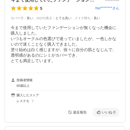
5
hur********
さん
カバー力
：
良い
、
のびの良さ
：
とても良い
、
メイク持ち
：
良い
今まで使用していたファンデーションが無くなった機会に
購入しました。

いつもオークルの色選びで迷っていましたが、一色しかな
いので迷くことなく購入できました。

塗り始めは白く感じますが、徐々に自分の肌となじんで、
透明感があるのにシミがカバーでき、

とても満足しています。
投稿者情報
60歳以上
購入したストア
レステモ
違反報告
いいね
0