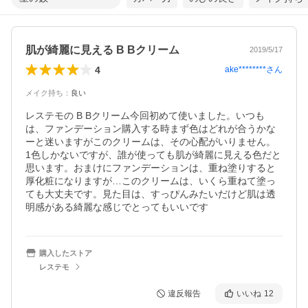
肌が綺麗に見える B Bクリーム
2019/5/17
4
ake********
さん
メイク持ち
：
良い
レステモの B Bクリーム今回初めて使いました。いつも
は、ファンデーション購入する時まず色はどれが合うかな
ーと迷いますがこのクリームは、その心配がいりません。

1色しかないですが、誰が使っても肌が綺麗に見える色だと
思います。おまけにファンデーションは、重ね塗りすると
厚化粧になりますが…このクリームは、いくら重ねて塗っ
ても大丈夫です。見た目は、すっぴんみたいだけど肌は透
明感がある綺麗な感じでとってもいいです
購入したストア
レステモ
違反報告
いいね
12