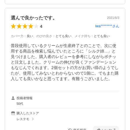
選んで良かったです。
2021/6/3
4
iwa********
さん
カバー力
：
良い
、
のびの良さ
：
とても良い
、
メイク持ち
：
とても良い
普段使用しているクリームが生産終了とのことで、次に使
用する商品を検索し悩んでいたところに「シルク姉...」と
見つけました。購入者のレビューを参考にしながらポチッ
と注文しました。クリームの伸びが良くファンデーション
もなじんでくれます。2個セットの方がお買い得のようでし
たが、使用してみないとわからないので1個に。でもまた購
入しても良いかなと思ってます。有難うございました。
投稿者情報
50代
購入したストア
レステモ