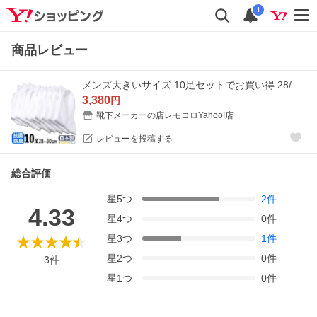
i
商品レビュー
メンズ大きいサイズ 10足セットでお買い得 28/30cm LLサイズ 白靴下 抗菌防臭加工の サポーター ホワイト ソックス
3,380
円
靴下メーカーの店レモコロYahoo!店
レビューを投稿する
総合評価
星
5
つ
2
件
4.33
星
4
つ
0
件
星
3
つ
1
件
星
2
つ
0
件
3
件
星
1
つ
0
件