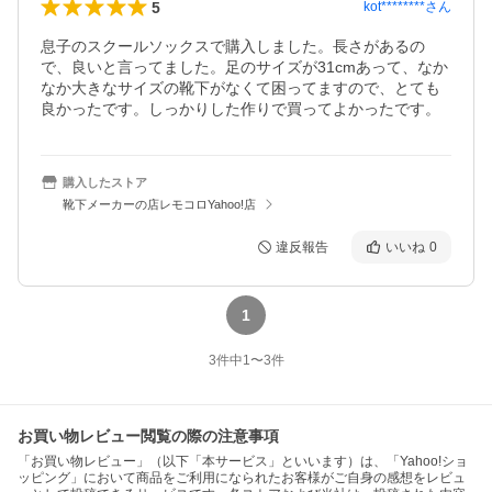
5
kot********
さん
息子のスクールソックスで購入しました。長さがあるの
で、良いと言ってました。足のサイズが31cmあって、なか
なか大きなサイズの靴下がなくて困ってますので、とても
良かったです。しっかりした作りで買ってよかったです。
購入したストア
靴下メーカーの店レモコロYahoo!店
違反報告
いいね
0
1
3
件中
1
〜
3
件
お買い物レビュー閲覧の際の注意事項
「お買い物レビュー」（以下「本サービス」といいます）は、「Yahoo!ショ
ッピング」において商品をご利用になられたお客様がご自身の感想をレビュ