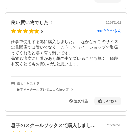
良い買い物でした！
2024/11/11
5
znu********
さん
仕事で使用する為に購入しました。　なかなかこのサイズ
は量販店では置いてなく、こうしてサイトショップで取扱
ってくれると凄く有り難いです。

品物も適度に圧着があり靴の中でズレることも無く、値段
も安くとてもお買い得だと思います。
購入したストア
靴下メーカーの店レモコロYahoo!店
違反報告
いいね
0
息子のスクールソックスで購入しました。…
2022/2/28