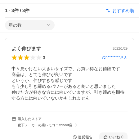
1
-
3
件 /
3
件
おすすめ順
星の数
よく伸びます
2022/1/29
3
ych********
さん
中々見かけない大きいサイズで、お買い得なお値段です

商品は、とても伸びが良いです

というか、伸びすぎな感じです

もう少し引き締めるパワーがあると良いと思いました

伸びた方が好きな方には向いていますが、引き締めを期待
する方には向いていないかもしれません
購入したストア
靴下メーカーの店レモコロYahoo!店
違反報告
いいね
0