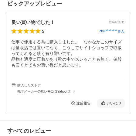
ピックアップレビュー
良い買い物でした！
2024/11/11
5
znu********
さん
仕事で使用する為に購入しました。　なかなかこのサイズ
は量販店では置いてなく、こうしてサイトショップで取扱
ってくれると凄く有り難いです。

品物も適度に圧着があり靴の中でズレることも無く、値段
も安くとてもお買い得だと思います。
購入したストア
靴下メーカーの店レモコロYahoo!店
違反報告
いいね
0
すべてのレビュー