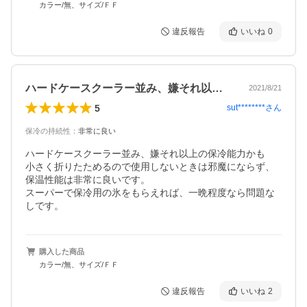
カラー/無、サイズ/ＦＦ
違反報告
いいね
0
ハードケースクーラー並み、嫌それ以上の…
2021/8/21
5
sut********
さん
保冷の持続性
：
非常に良い
ハードケースクーラー並み、嫌それ以上の保冷能力かも

小さく折りたためるので使用しないときは邪魔にならず、
保温性能は非常に良いです。

スーパーで保冷用の氷をもらえれば、一晩程度なら問題な
しです。
購入した商品
カラー/無、サイズ/ＦＦ
違反報告
いいね
2