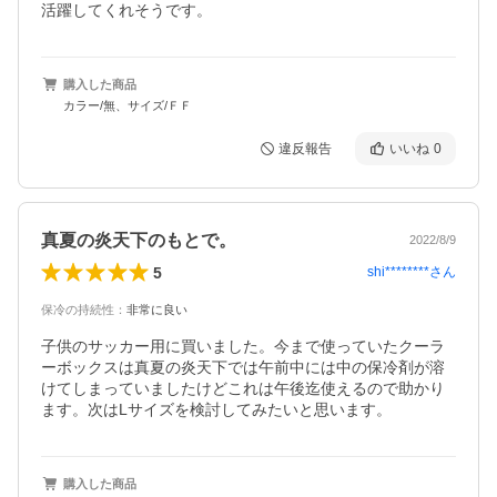
活躍してくれそうです。
購入した商品
カラー/無、サイズ/ＦＦ
違反報告
いいね
0
真夏の炎天下のもとで。
2022/8/9
5
shi********
さん
保冷の持続性
：
非常に良い
子供のサッカー用に買いました。今まで使っていたクーラ
ーボックスは真夏の炎天下では午前中には中の保冷剤が溶
けてしまっていましたけどこれは午後迄使えるので助かり
ます。次はLサイズを検討してみたいと思います。
購入した商品