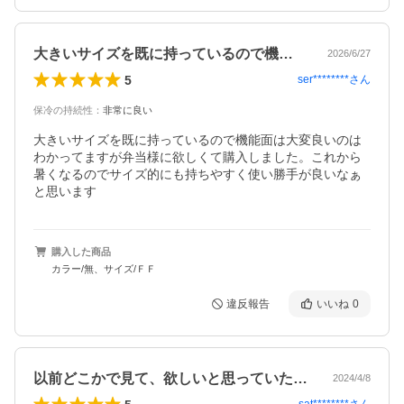
大きいサイズを既に持っているので機能面…
2026/6/27
5
ser********
さん
保冷の持続性
：
非常に良い
大きいサイズを既に持っているので機能面は大変良いのは
わかってますが弁当様に欲しくて購入しました。これから
暑くなるのでサイズ的にも持ちやすく使い勝手が良いなぁ
と思います
購入した商品
カラー/無、サイズ/ＦＦ
違反報告
いいね
0
以前どこかで見て、欲しいと思っていたの…
2024/4/8