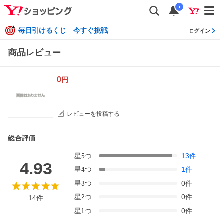
i
毎日引けるくじ 今すぐ挑戦
ログイン
商品レビュー
0
円
レビューを投稿する
総合評価
星
5
つ
13
件
4.93
星
4
つ
1
件
星
3
つ
0
件
星
2
つ
0
件
14
件
星
1
つ
0
件