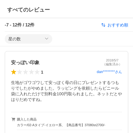
すべてのレビュー
-7
-
12
件 /
12
件
おすすめ順
星の数
2018/5/7
安っぽい印象
（編集済み）
1
dan********
さん
生地がゴワゴワして安っぽく母の日にプレゼントするつも
りでしたがやめました。ラッピングを依頼したらビニール
袋に入れただけで別料金100円取られました。ネットだとや
はりだめですね。
購入した商品
カラー/02-Aタイプ-イエロー系、【商品番号】37080st2700/-