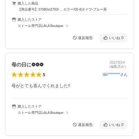
購入した商品
【商品番号】37080st2700/-、カラー/05-Bタイプ-ブルー系
購入したストア
ストール専門店LALA Boutique
違反報告
いいね
0
2017/5/14
母の日に❁❁❁
（編集済み）
5
sto********
さん
母がとても喜んでくれました!!
購入したストア
ストール専門店LALA Boutique
違反報告
いいね
0