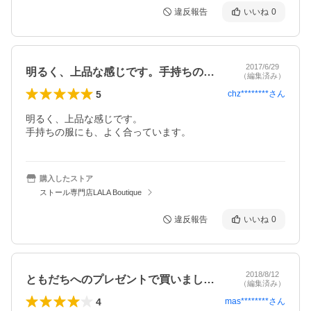
違反報告
いいね
0
2017/6/29
明るく、上品な感じです。手持ちの服にも…
（編集済み）
5
chz********
さん
明るく、上品な感じです。

手持ちの服にも、よく合っています。
購入したストア
ストール専門店LALA Boutique
違反報告
いいね
0
2018/8/12
ともだちへのプレゼントで買いましたがよ…
（編集済み）
4
mas********
さん