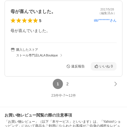
2017/5/28
母が喜んでいました。
（編集済み）
5
sto********
さん
母が喜んでいました。
購入したストア
ストール専門店LALA Boutique
違反報告
いいね
0
1
2
23
件中
-7
〜
12
件
お買い物レビュー閲覧の際の注意事項
「お買い物レビュー」（以下「本サービス」といいます）は、「Yahoo!ショ
ッピング」において商品をご利用になられたお客様がご自身の感想をレビュ