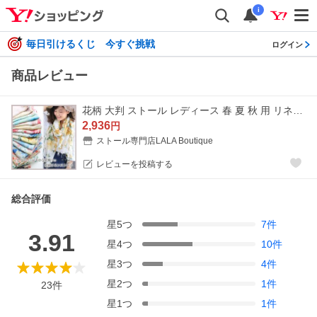
i
毎日引けるくじ 今すぐ挑戦
ログイン
商品レビュー
花柄 大判 ストール レディース 春 夏 秋 用 リネン 麻 コットン 綿 混 花 ボタニカル 柄 全18色 a1 a7 a8レゼン クリスマス
2,936
円
ストール専門店LALA Boutique
レビューを投稿する
総合評価
星
5
つ
7
件
3.91
星
4
つ
10
件
星
3
つ
4
件
星
2
つ
1
件
23
件
星
1
つ
1
件