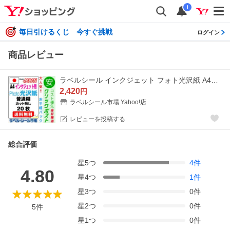
i
毎日引けるくじ 今すぐ挑戦
ログイン
商品レビュー
ラベルシール インクジェット フォト光沢紙 A4ノーカット 20枚 日本製 送料無料
2,420
円
ラベルシール市場 Yahoo!店
レビューを投稿する
総合評価
星
5
つ
4
件
4.80
星
4
つ
1
件
星
3
つ
0
件
星
2
つ
0
件
5
件
星
1
つ
0
件