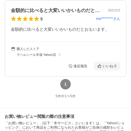
金額的に比べると大変いいかいものだとお…
2021/2/3
5
nor********
さん
金額的に比べると大変いいかいものだとおもいます。
購入したストア
ラベルシール市場 Yahoo!店
違反報告
いいね
0
1
5
件中
1
〜
5
件
お買い物レビュー閲覧の際の注意事項
「お買い物レビュー」（以下「本サービス」といいます）は、「Yahoo!ショ
ッピング」において商品をご利用になられたお客様がご自身の感想をレビュ