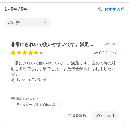
1
-
5
件 /
5
件
おすすめ順
星の数
非常にきれいで使いやすいです。満足です…
2022/3/23
5
ayu********
さん
非常にきれいで使いやすいです。満足です。注文の時の対
応も迅速でなお丁寧でした。また機会があれば利用したい
です。

ありがとうございました。
購入したストア
ラベルシール市場 Yahoo!店
違反報告
いいね
1