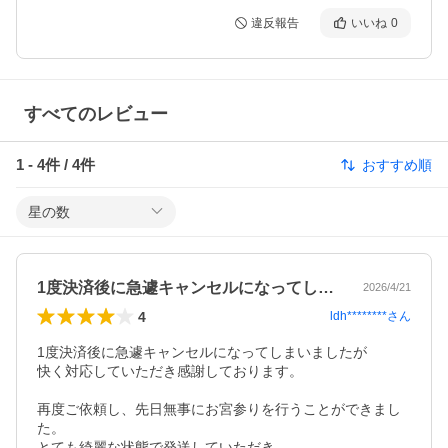
違反報告
いいね
0
すべてのレビュー
1
-
4
件 /
4
件
おすすめ順
星の数
1度決済後に急遽キャンセルになってしま…
2026/4/21
4
ldh********
さん
1度決済後に急遽キャンセルになってしまいましたが

快く対応していただき感謝しております。

再度ご依頼し、先日無事にお宮参りを行うことができまし
た。

とても綺麗な状態で発送していただき、
