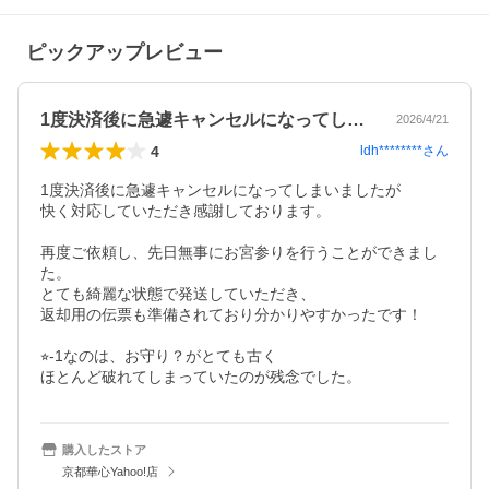
ピックアップレビュー
1度決済後に急遽キャンセルになってしま…
2026/4/21
4
ldh********
さん
1度決済後に急遽キャンセルになってしまいましたが

快く対応していただき感謝しております。

再度ご依頼し、先日無事にお宮参りを行うことができまし
た。

とても綺麗な状態で発送していただき、

返却用の伝票も準備されており分かりやすかったです！

⭐︎-1なのは、お守り？がとても古く

ほとんど破れてしまっていたのが残念でした。
購入したストア
京都華心Yahoo!店