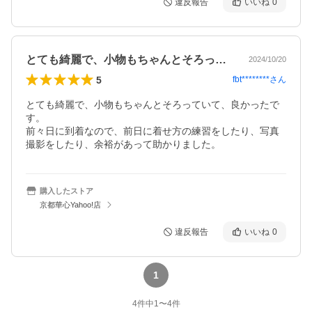
違反報告
いいね
0
とても綺麗で、小物もちゃんとそろってい…
2024/10/20
5
fbt********
さん
とても綺麗で、小物もちゃんとそろっていて、良かったで
す。

前々日に到着なので、前日に着せ方の練習をしたり、写真
撮影をしたり、余裕があって助かりました。
購入したストア
京都華心Yahoo!店
違反報告
いいね
0
1
4
件中
1
〜
4
件