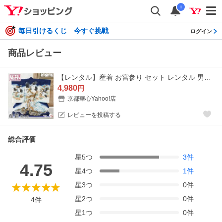
i
毎日引けるくじ 今すぐ挑戦
ログイン
商品レビュー
【レンタル】産着 お宮参り セット レンタル 男の子 初着 御宮参り 祝い着 5点 フルセット
4,980
円
京都華心Yahoo!店
レビューを投稿する
総合評価
星
5
つ
3
件
4.75
星
4
つ
1
件
星
3
つ
0
件
星
2
つ
0
件
4
件
星
1
つ
0
件