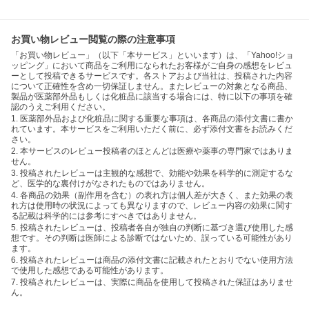
お買い物レビュー閲覧の際の注意事項
「お買い物レビュー」（以下「本サービス」といいます）は、「Yahoo!ショ
ッピング」において商品をご利用になられたお客様がご自身の感想をレビュ
ーとして投稿できるサービスです。各ストアおよび当社は、投稿された内容
について正確性を含め一切保証しません。またレビューの対象となる商品、
製品が医薬部外品もしくは化粧品に該当する場合には、特に以下の事項を確
認のうえご利用ください。
1. 医薬部外品および化粧品に関する重要な事項は、各商品の添付文書に書か
れています。本サービスをご利用いただく前に、必ず添付文書をお読みくだ
さい。
2. 本サービスのレビュー投稿者のほとんどは医療や薬事の専門家ではありま
せん。
3. 投稿されたレビューは主観的な感想で、効能や効果を科学的に測定するな
ど、医学的な裏付けがなされたものではありません。
4. 各商品の効果（副作用を含む）の表れ方は個人差が大きく、また効果の表
れ方は使用時の状況によっても異なりますので、レビュー内容の効果に関す
る記載は科学的には参考にすべきではありません。
5. 投稿されたレビューは、投稿者各自が独自の判断に基づき選び使用した感
想です。その判断は医師による診断ではないため、誤っている可能性があり
ます。
6. 投稿されたレビューは商品の添付文書に記載されたとおりでない使用方法
で使用した感想である可能性があります。
7. 投稿されたレビューは、実際に商品を使用して投稿された保証はありませ
ん。