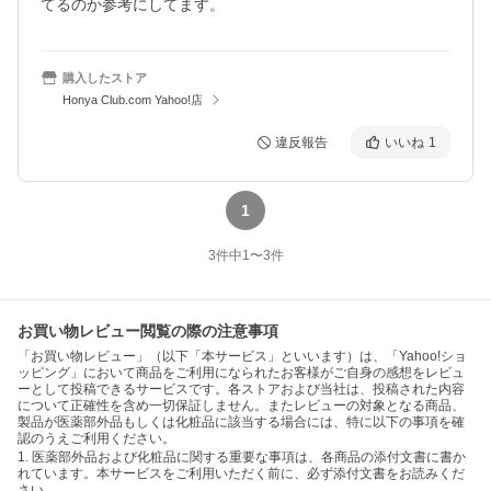
てるのか参考にしてます。
購入したストア
Honya Club.com Yahoo!店
違反報告
いいね
1
1
3
件中
1
〜
3
件
お買い物レビュー閲覧の際の注意事項
「お買い物レビュー」（以下「本サービス」といいます）は、「Yahoo!ショ
ッピング」において商品をご利用になられたお客様がご自身の感想をレビュ
ーとして投稿できるサービスです。各ストアおよび当社は、投稿された内容
について正確性を含め一切保証しません。またレビューの対象となる商品、
製品が医薬部外品もしくは化粧品に該当する場合には、特に以下の事項を確
認のうえご利用ください。
1. 医薬部外品および化粧品に関する重要な事項は、各商品の添付文書に書か
れています。本サービスをご利用いただく前に、必ず添付文書をお読みくだ
さい。