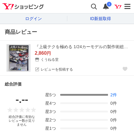
i
ログイン
ID新規取得
商品レビュー
『上級テクを極める 1/24カーモデルの製作術総ざらい』
2,860
円
くうねる堂
レビューを投稿する
総合評価
星
5
つ
2
件
-.--
星
4
つ
0
件
星
3
つ
0
件
総合評価に有効な
星
2
つ
0
件
レビュー数が足り
ません
星
1
つ
0
件