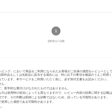
1
3
件中
1
〜
3
件
ショッピング」において商品をご利用になられたお客様がご自身の感想をレビューと
薬部外品もしくは化粧品に該当する場合には、特に以下の事項を確認のうえご利用く
かれています。本サービスをご利用いただく前に、必ず添付文書をお読みください。
せん。
など、医学的な裏付けがなされたものではありません。
表れ方は使用時の状況によっても異なりますので、レビュー内容の効果に関する記載
感想です。その判断は医師による診断ではないため、誤っている可能性があります。
法で使用した感想である可能性があります。
ん。