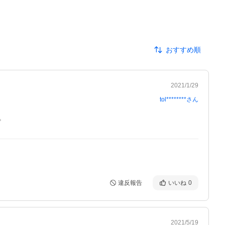
おすすめ順
2021/1/29
tol********
さん
。
違反報告
いいね
0
2021/5/19