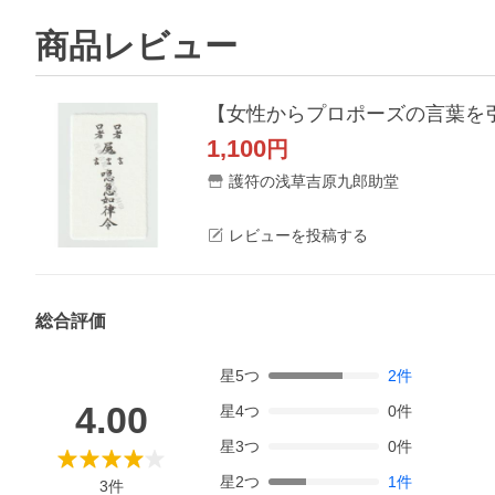
商品レビュー
【女性からプロポーズの言葉を
1,100
円
護符の浅草吉原九郎助堂
レビューを投稿する
総合評価
星
5
つ
2
件
4.00
星
4
つ
0
件
星
3
つ
0
件
星
2
つ
1
件
3
件