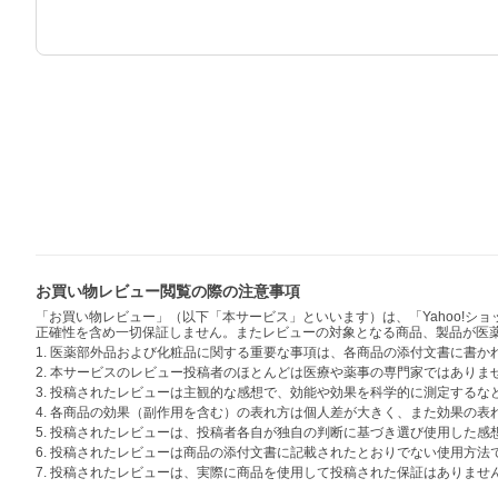
お買い物レビュー閲覧の際の注意事項
「お買い物レビュー」（以下「本サービス」といいます）は、「Yahoo!
正確性を含め一切保証しません。またレビューの対象となる商品、製品が医
1. 医薬部外品および化粧品に関する重要な事項は、各商品の添付文書に書
2. 本サービスのレビュー投稿者のほとんどは医療や薬事の専門家ではありま
3. 投稿されたレビューは主観的な感想で、効能や効果を科学的に測定する
4. 各商品の効果（副作用を含む）の表れ方は個人差が大きく、また効果の
5. 投稿されたレビューは、投稿者各自が独自の判断に基づき選び使用した
6. 投稿されたレビューは商品の添付文書に記載されたとおりでない使用方
7. 投稿されたレビューは、実際に商品を使用して投稿された保証はありませ