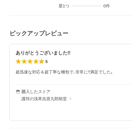
星
1
つ
0
件
ピックアップレビュー
ありがとうございました!!
5
超迅速な対応＆超丁寧な梱包で､非常に!!満足でした｡
購入したストア
護符の浅草吉原九郎助堂