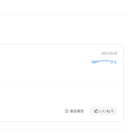
2021/5/19
zgm********
さん
違反報告
いいね
0