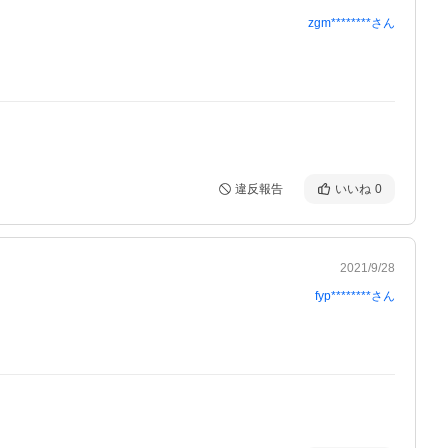
zgm********
さん
違反報告
いいね
0
2021/9/28
fyp********
さん