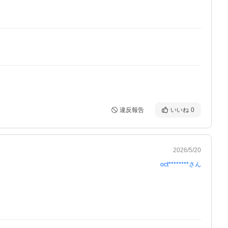
違反報告
いいね
0
2026/5/20
oct********
さん