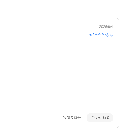
2026/8/4
mi3********
さん
違反報告
いいね
0