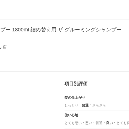
ー 1800ml 詰め替え用 ザ グルーミングシャンプー
o!店
項目別評価
髪の仕上がり
しっとり
普通
さらさら
使い心地
とても悪い
悪い
普通
良い
とても