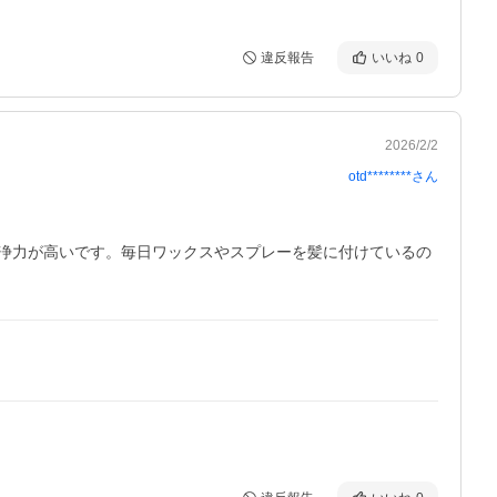
違反報告
いいね
0
2026/2/2
otd********
さん
浄力が高いです。毎日ワックスやスプレーを髪に付けているの