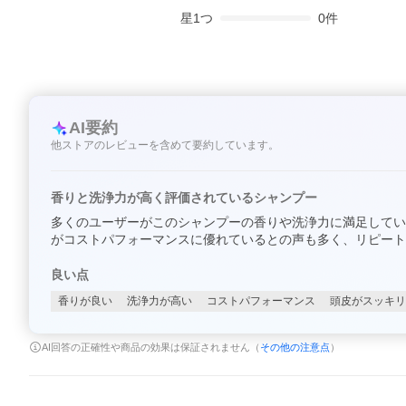
星
1
つ
0
件
AI要約
他ストアのレビューを含めて要約しています。
香りと洗浄力が高く評価されているシャンプー
多くのユーザーがこのシャンプーの香りや洗浄力に満足してい
がコストパフォーマンスに優れているとの声も多く、リピート
良い点
香りが良い
洗浄力が高い
コストパフォーマンス
頭皮がスッキリ
AI回答の正確性や商品の効果は保証されません（
その他の注意点
）