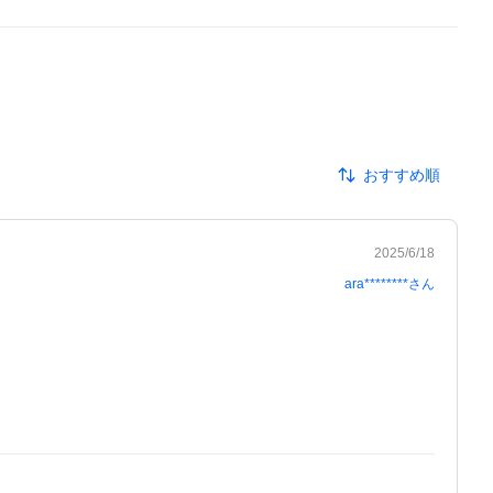
おすすめ順
2025/6/18
ara********
さん