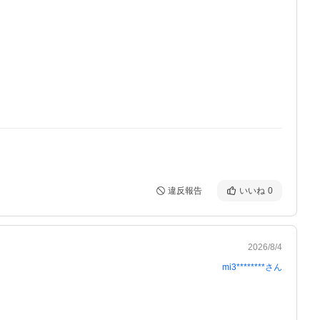
違反報告
いいね
0
2026/8/4
mi3********
さん