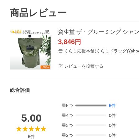
商品レビュー
資生堂 ザ・グルーミング シャンプ
3,846
円
くらし応援本舗(くらしドラッグ)Yaho
レビューを投稿する
総合評価
星
5
つ
6
件
5.00
星
4
つ
0
件
星
3
つ
0
件
星
2
つ
0
件
6
件