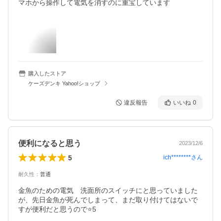
マホから操作して電気を消すのに重宝しています
購入したストア
ケーズデンキ Yahoo!ショップ
違反報告
いいね
0
便利になると思う
2023/12/6
5
ich********
さん
耐久性
：
普通
金魚のための電気　洗面所のスイッチにと思っていました
が、先日金魚が死んでしまって、まだ取り付けてはないで
すが便利だと思うので⭐️5