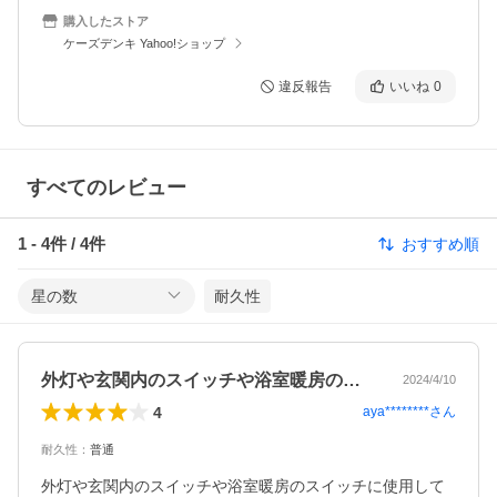
購入したストア
ケーズデンキ Yahoo!ショップ
違反報告
いいね
0
すべてのレビュー
1
-
4
件 /
4
件
おすすめ順
星の数
耐久性
外灯や玄関内のスイッチや浴室暖房のスイ…
2024/4/10
4
aya********
さん
耐久性
：
普通
外灯や玄関内のスイッチや浴室暖房のスイッチに使用して