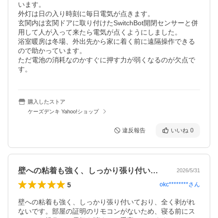
います。

外灯は日の入り時刻に毎日電気が点きます。

玄関内は玄関ドアに取り付けたSwitchBot開閉センサーと併
用して人が入って来たら電気が点くようにしました。

浴室暖房は冬場、外出先から家に着く前に遠隔操作できる
ので助かっています。

ただ電池の消耗なのかすぐに押す力が弱くなるのが欠点で
す。
購入したストア
ケーズデンキ Yahoo!ショップ
違反報告
いいね
0
壁への粘着も強く、しっかり張り付いてお…
2026/5/31
5
okc********
さん
壁への粘着も強く、しっかり張り付いており、全く剥がれ
ないです。部屋の証明のリモコンがないため、寝る前にス