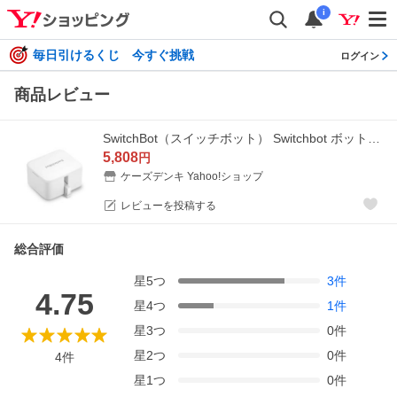
i
毎日引けるくじ 今すぐ挑戦
ログイン
商品レビュー
SwitchBot（スイッチボット） Switchbot ボット スマートスイッチ SWITCHBOT-W-GH
5,808
円
ケーズデンキ Yahoo!ショップ
レビューを投稿する
総合評価
星
5
つ
3
件
4.75
星
4
つ
1
件
星
3
つ
0
件
星
2
つ
0
件
4
件
星
1
つ
0
件