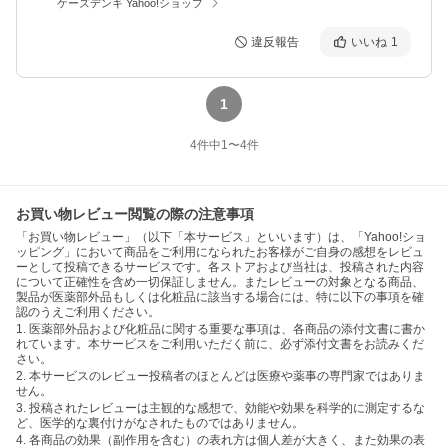
ケーズデンキ Yahoo!ショップ
違反報告
いいね
1
1
4
件中
1
〜
4
件
お買い物レビュー閲覧の際の注意事項
「お買い物レビュー」（以下「本サービス」といいます）は、「Yahoo!ショ
ッピング」において商品をご利用になられたお客様がご自身の感想をレビュ
ーとして投稿できるサービスです。各ストアおよび当社は、投稿された内容
について正確性を含め一切保証しません。またレビューの対象となる商品、
製品が医薬部外品もしくは化粧品に該当する場合には、特に以下の事項を確
認のうえご利用ください。
1. 医薬部外品および化粧品に関する重要な事項は、各商品の添付文書に書か
れています。本サービスをご利用いただく前に、必ず添付文書をお読みくだ
さい。
2. 本サービスのレビュー投稿者のほとんどは医療や薬事の専門家ではありま
せん。
3. 投稿されたレビューは主観的な感想で、効能や効果を科学的に測定するな
ど、医学的な裏付けがなされたものではありません。
4. 各商品の効果（副作用を含む）の表れ方は個人差が大きく、また効果の表