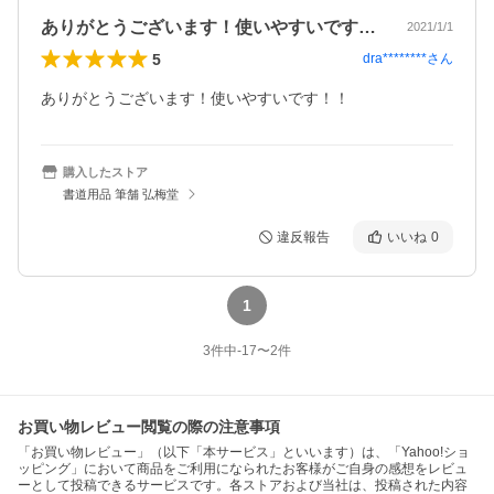
ありがとうございます！使いやすいです！…
2021/1/1
5
dra********
さん
ありがとうございます！使いやすいです！！
購入したストア
書道用品 筆舗 弘梅堂
違反報告
いいね
0
1
3
件中
-17
〜
2
件
お買い物レビュー閲覧の際の注意事項
「お買い物レビュー」（以下「本サービス」といいます）は、「Yahoo!ショ
ッピング」において商品をご利用になられたお客様がご自身の感想をレビュ
ーとして投稿できるサービスです。各ストアおよび当社は、投稿された内容