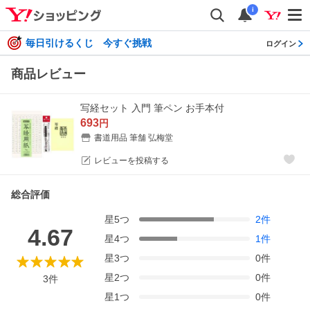
i
毎日引けるくじ 今すぐ挑戦
ログイン
商品レビュー
写経セット 入門 筆ペン お手本付
693
円
書道用品 筆舗 弘梅堂
レビューを投稿する
総合評価
星
5
つ
2
件
4.67
星
4
つ
1
件
星
3
つ
0
件
星
2
つ
0
件
3
件
星
1
つ
0
件