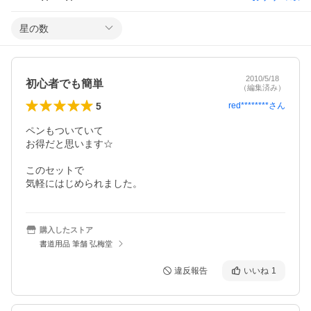
星の数
2010/5/18
初心者でも簡単
（編集済み）
5
red********
さん
ペンもついていて

お得だと思います☆

このセットで

気軽にはじめられました。
購入したストア
書道用品 筆舗 弘梅堂
違反報告
いいね
1