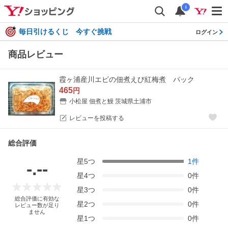
i
毎日引けるくじ 今すぐ挑戦
ログイン
商品レビュー
霞ヶ浦産川エビの佃煮えび紅梅煮 パック
465
円
小松屋 佃煮と鰻 茨城県土浦市
レビューを投稿する
総合評価
星
5
つ
1
件
-.--
星
4
つ
0
件
星
3
つ
0
件
総合評価に有効な
星
2
つ
0
件
レビュー数が足り
ません
星
1
つ
0
件