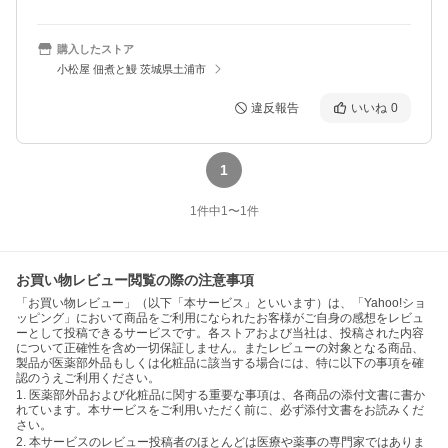
購入したストア
小松屋 佃煮と鰻 茨城県土浦市
違反報告
いいね
0
1
1
件中
1
〜
1
件
お買い物レビュー閲覧の際の注意事項
「お買い物レビュー」（以下「本サービス」といいます）は、「Yahoo!ショ
ッピング」において商品をご利用になられたお客様がご自身の感想をレビュ
ーとして投稿できるサービスです。各ストアおよび当社は、投稿された内容
について正確性を含め一切保証しません。またレビューの対象となる商品、
製品が医薬部外品もしくは化粧品に該当する場合には、特に以下の事項を確
認のうえご利用ください。
1. 医薬部外品および化粧品に関する重要な事項は、各商品の添付文書に書か
れています。本サービスをご利用いただく前に、必ず添付文書をお読みくだ
さい。
2. 本サービスのレビュー投稿者のほとんどは医療や薬事の専門家ではありま