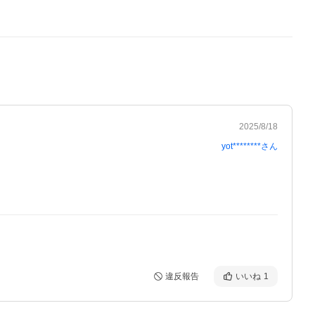
2025/8/18
yot********
さん
違反報告
いいね
1