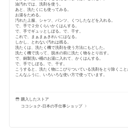
油汚れでは、洗剤を使う。

あと、洗たくにも使ってみる。

お湯をためる。

汚れた上服、シャツ、パンツ、くつしたなどを入れる。

で、手で２分くらいかくはんする。

で、手でギュッとしぼる。で、干す。

これで、まぁまぁきれいにはなる。

しかし、とれない汚れは残る。

洗たくは、洗たく機で洗剤を使う方法にもどした。

洗たく機で洗って、脱水の前に洗たく物をとり出す。

で、銅製洗い桶のお湯に入れて、かくはんする。

で、手でしぼる。で、干す。

こうすると、洗たく物にこびりついている洗剤をとり除くことが
こんなふうに、いろいろな使い方で使っています。

購入したストア
ココショク-日本の手仕事ショップ