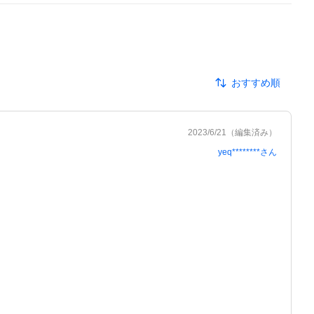
おすすめ順
2023/6/21
（編集済み）
yeq********
さん