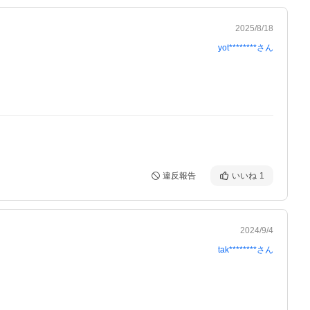
2025/8/18
yot********
さん
違反報告
いいね
1
2024/9/4
tak********
さん