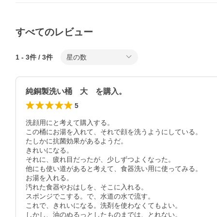
すべてのレビュー
1
-
3
件 /
3
件
星の数
純銅製洗い桶 大 を購入。
5
洗顔用にと考えて購入する。

この桶にお湯を入れて、それで顔を洗うようにしている。

たしかに抗菌効果があるようだ。

きれいになる。

それに、疲れ目だったが、少しずつよくなった。

他にも使い道があると考えて、食器洗い用に使ってみる。

お湯を入れる。

汚れた食器やおはしを、そこに入れる。

スポンジでこする。で、水道の水で流す。

これで、きれいになる。洗剤を使わなくてもよい。

しかし、油のぬるっとしたものまでは、とれない。
