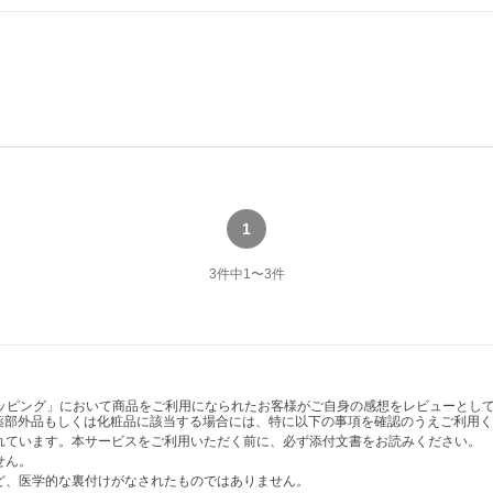
1
3
件中
1
〜
3
件
ショッピング」において商品をご利用になられたお客様がご自身の感想をレビューと
薬部外品もしくは化粧品に該当する場合には、特に以下の事項を確認のうえご利用く
かれています。本サービスをご利用いただく前に、必ず添付文書をお読みください。
せん。
など、医学的な裏付けがなされたものではありません。