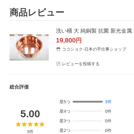
商品レビュー
洗い桶 大 純銅製 抗菌 新光金属 
19,800
円
ココショク-日本の手仕事ショップ
レビューを投稿する
総合評価
星
5
つ
3
件
5.00
星
4
つ
0
件
星
3
つ
0
件
星
2
つ
0
件
3
件